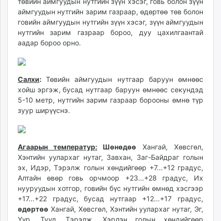
төвийн аймгуудын нутгийн зүүн хэсэг, говь болон зүүн
аймгуудын нутгийн зарим газраар, өдөртөө төв болон
говийн аймгуудын нутгийн зүүн хэсэг, зүүн аймгуудын
нутгийн зарим газраар бороо, дуу цахилгаантай
аадар бороо орно.
Салхи
:
Төвийн аймгуудын нутгаар баруун өмнөөс
хойш эргэж,
бусад нутгаар баруун өмнөөс секундэд
5-10 метр, нутгийн зарим газраар борооны өмнө түр
зуур ширүүснэ.
Агаарын температур:
Шөнөдөө
Хангай, Хөвсгөл,
Хэнтийн уулархаг нутаг, Завхан, Заг-Байдраг голын
эх, Идэр, Тэрэлж голын хөндийгөөр +7...+12 градус,
Алтайн өвөр говь орчмоор +23...+28 градус, Их
нууруудын хотгор, говийн бүс нутгийн өмнөд хэсгээр
+17...+22 градус, бусад нутгаар +12...+17 градус,
өдөртөө
Хангай, Хөвсгөл, Хэнтийн уулархаг нутаг, Эг,
Үүр, Туул, Тэрэлж, Хэрлэн голын хөндийгөөр