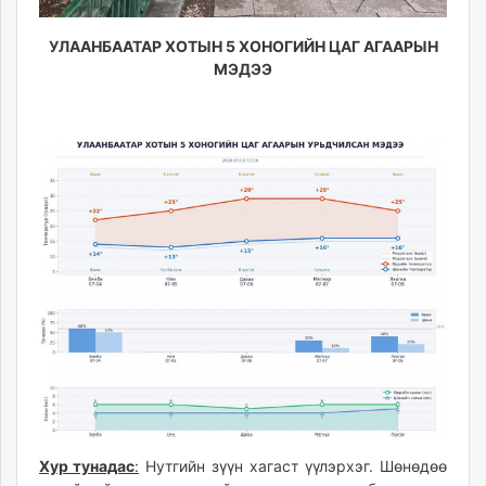
unuudur.mn
isee.mn
УЛААНБААТАР ХОТЫН 5 ХОНОГИЙН ЦАГ АГААРЫН
МЭДЭЭ
mglradio.com
fact.mn
itoim.mn
tumen.mn
shuum.mn
times.mn
tvmongolia.mn
mass.mn
unegui.mn
assa.mn
toim.mn
tac.mn
paparazzi.mn
unread.today
Хур тунадас
:
Нутгийн зүүн хагаст үүлэрхэг. Шөнөдөө