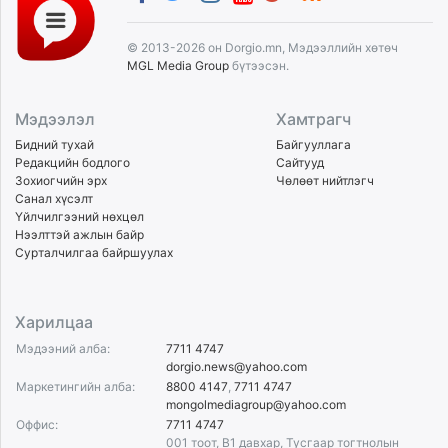
© 2013-2026 он Dorgio.mn, Мэдээллийн хөтөч
MGL Media Group
бүтээсэн.
Мэдээлэл
Хамтрагч
Бидний тухай
Байгууллага
Редакцийн бодлого
Сайтууд
Зохиогчийн эрх
Чөлөөт нийтлэгч
Санал хүсэлт
Үйлчилгээний нөхцөл
Нээлттэй ажлын байр
Сурталчилгаа байршуулах
Харилцаа
Мэдээний алба:
7711 4747
dorgio.news@yahoo.com
Маркетингийн алба:
8800 4147
,
7711 4747
mongolmediagroup@yahoo.com
Оффис:
7711 4747
001 тоот, B1 давхар, Тусгаар тогтнолын