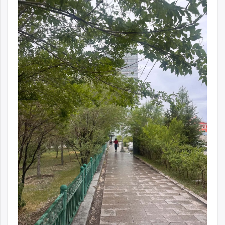
ikon.mn
mnb.mn
Livetv.mn
Eguur.mn
24tsag.mn
shuud.mn
eagle.mn
ergelt.mn
zarig.mn
today.mn
zuv.mn
mminfo.mn
ugluu.mn
urlag.mn
unen.mn
asu.mn
shudarga.mn
shuurhai.mn