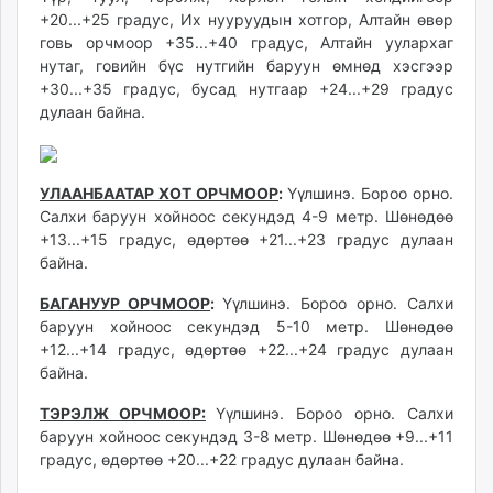
+20...+25 градус, Их нууруудын хотгор, Алтайн өвөр
говь орчмоор +35...+40 градус, Алтайн уулархаг
нутаг, говийн бүс нутгийн баруун өмнөд хэсгээр
+30...+35 градус, бусад нутгаар +24...+29 градус
дулаан байна.
УЛААНБААТАР ХОТ ОРЧМООР
:
Үүлшинэ. Бороо орно.
Салхи баруун хойноос секундэд 4-9 метр. Шөнөдөө
+13...+15 градус, өдөртөө +21...+23 градус дулаан
байна.
БАГАНУУР ОРЧМООР
:
Үүлшинэ. Бороо орно. Салхи
баруун хойноос секундэд 5-10 метр. Шөнөдөө
+12...+14 градус, өдөртөө +22...+24 градус дулаан
байна.
ТЭРЭЛЖ ОРЧМООР:
Үүлшинэ. Бороо орно. Салхи
баруун хойноос секундэд 3-8 метр. Шөнөдөө +9...+11
градус, өдөртөө +20...+22 градус дулаан байна.