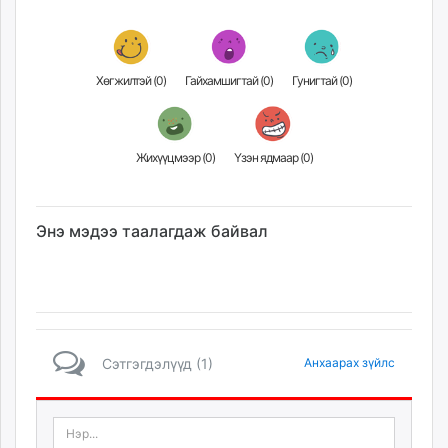
Хөгжилтэй (
0
)
Гайхамшигтай (
0
)
Гунигтай (
0
)
Жихүүцмээр (
0
)
Үзэн ядмаар (
0
)
Энэ мэдээ таалагдаж байвал
Сэтгэгдэлүүд (1)
Анхаарах зүйлс