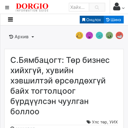
Онцлох
Шинэ
Мэдээллийн
Зар мэдээллийн
Архив
Банк санхүү
Бизнес ААН
Төрийн
С.Бямбацогт: Төр бизнес
Нийслэлийн
хийхгүй, хувийн
хэвшилтэй өрсөлдөхгүй
dorgio.mn
байх тогтолцоог
Gogo.mn
caak.mn
бүрдүүлсэн чуулган
news.mn
боллоо
zindaa.mn
Baabar.mn
Улс төр
,
УИХ
tovch.mn