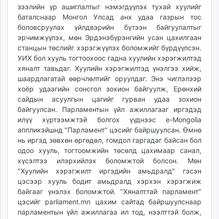
зээлийн үр ашиглалтыг нэмэгдүүлэх тухай хуулийг
баталснаар Монгол Улсад анх удаа газрын тос
боловсруулах үйлдвэрийн бүтээн байгуулалтыг
эрчимжүүлэх, мөн Эрдэнэбүрэнгийн усан цахилгаан
станцын төслийг хэрэгжүүлэх боломжийг бүрдүүлсэн.
УИХ бол хууль тогтоохоос гадна хуулийн хэрэгжилтэд
хяналт тавьдаг. Хуулийн хэрэгжилтэд үнэлгээ хийж,
шаардлагатай өөрчлөлтийг оруулдаг. Энэ чиглэлээр
хоёр удаагийн сонсгол зохион байгуулж, Ерөнхий
сайдын асуулгын цагийг гурван удаа зохион
байгуулсан. Парламентын үйл ажиллагааг иргэдэд
илүү хүртээмжтэй болгох үүднээс e-Mongolia
аппликэйшнд "Парламент" цэсийг байршуулсан. Өмнө
нь иргэд зөвхөн өргөдөл, гомдол гаргадаг байсан бол
одоо хууль, тогтоомжийн төсөлд цахимаар санал,
хүсэлтээ илэрхийлэх боломжтой болсон. Мөн
"Хуулийн хэрэгжилт иргэдийн амьдралд" гэсэн
цэсээр хууль бодит амьдралд хэрхэн хэрэгжиж
байгааг үнэлэх боломжтой. "Хяналттай парламент"
цэсийг parliament.mn цахим сайтад байршуулснаар
парламентын үйл ажиллагаа ил тод, нээлттэй болж,