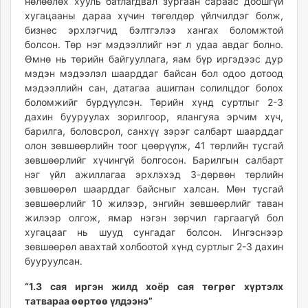
нөлөөлөх хууль батлагдвал зургаан сараас доошгүй
хугацааны дараа хүчин төгөлдөр үйлчилдэг болж,
бизнес эрхлэгчид бэлтгэлээ хангах боломжтой
болсон. Төр нэг мэдээллийг нэг л удаа авдаг болно.
Өмнө нь төрийн байгууллага, яам бүр иргэдээс дур
мэдэн мэдээлэл шаарддаг байсан бол одоо дотоод
мэдээллийн сан, датагаа ашиглан солилцдог болох
боломжийг бүрдүүлсэн. Төрийн хүнд суртлыг 2-3
дахин бууруулах зорилгоор, ялангуяа эрчим хүч,
барилга, боловсрол, санхүү зэрэг салбарт шаарддаг
олон зөвшөөрлийн тоог цөөрүүлж, 41 төрлийн тусгай
зөвшөөрлийг хүчингүй болгосон. Барилгын салбарт
нэг үйл ажиллагаа эрхлэхэд 3-дөрвөн төрлийн
зөвшөөрөл шаарддаг байсныг халсан. Мөн тусгай
зөвшөөрлийг 10 жилээр, энгийн зөвшөөрлийг таван
жилээр олгож, ямар нэгэн зөрчил гаргаагүй бол
хугацааг нь шууд сунгадаг болсон. Ингэснээр
зөвшөөрөл авахтай холбоотой хүнд суртлыг 2-3 дахин
бууруулсан.
“1.3 сая иргэн жилд хоёр сая төгрөг хүртэлх
татвараа өөртөө үлдээнэ”