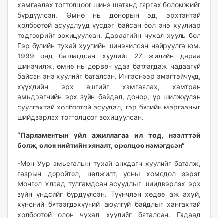
хамгаалах тогтолцоог шинэ шатанд гаргах боломжийг
бүрдүүлсэн. Өмнө нь донорын эд, эрхтэнтэй
холбоотой асуудлууд үүсдэг байсан бол энэ хуулиар
тэдгээрийг зохицуулсан. Дараагийн чухал хууль бол
Гэр бүлийн тухай хуулийн шинэчилсэн найруулга юм.
1999 онд батлагдсан хуулийг 27 жилийн дараа
шинэчилж, өмнө нь дөрвөн удаа батлагдаж чадаагүй
байсан энэ хуулийг баталсан. Ингэснээр эмэгтэйчүүд,
хүүхдийн эрх ашгийг хамгаалах, хамтран
амьдрагчийн эрх зүйн байдал, донор, үр шилжүүлэн
суулгахтай холбоотой асуудал, гэр бүлийн маргааныг
шийдвэрлэх тогтолцоог зохицуулсан.
“Парламентын үйл ажиллагаа ил тод, нээлттэй
болж, олон нийтийн хяналт, оролцоо нэмэгдсэн”
-Мөн Уур амьсгалын тухай анхдагч хуулийг баталж,
газрын доройтол, цөлжилт, усны хомсдол зэрэг
Монгол Улсад тулгамдсан асуудлыг шийдвэрлэх эрх
зүйн үндсийг бүрдүүлсэн. Түүнчлэн хөдөө аж ахуй,
хүнсний бүтээгдэхүүний аюулгүй байдлыг хангахтай
холбоотой олон чухал хуулийг баталсан. Гадаад