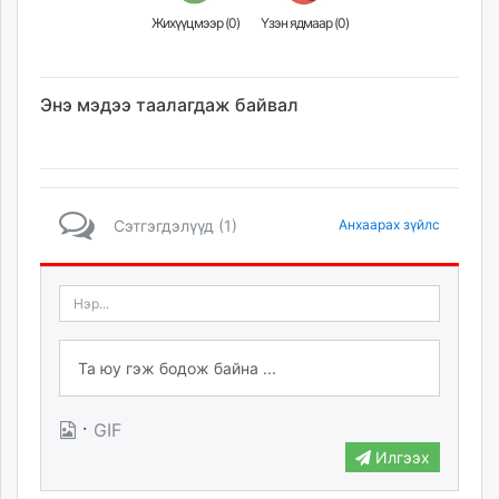
Жихүүцмээр (
0
)
Үзэн ядмаар (
0
)
Энэ мэдээ таалагдаж байвал
Сэтгэгдэлүүд (1)
Анхаарах зүйлс
·
GIF
Илгээх