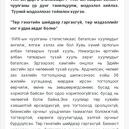
unuudur.mn
чуулганы үр дүнг танилцуулж, мэдээлэл хийлээ.
Түүний мэдээллээс тоймлон хүргэе.
isee.mn
mglradio.com
“Төр гэнэтийн шийдвэр гаргахгүй, төр мэдээллийг
fact.mn
нэг л удаа авдаг болно”
itoim.mn
-УИХ-ын чуулганы статистикаас баталсан хуулиудыг
tumen.mn
ангилж, ялгаж хэлэх юм бол Хувь хүний орлогын
shuum.mn
албан татварын тухай хууль, Нэмэгдсэн өртгийн
times.mn
албан татварын тухай хууль зэрэг хуулиудыг
tvmongolia.mn
баталсан. Эдгээрээс хамгийн онцлох нь Эдийн
засгийн эрх чөлөөний тухай хууль. Ардчилсан, чөлөөт
mass.mn
зах зээлийн тогтолцоонд шилжсэнээс хойш 36
unegui.mn
жилийн хугацаанд мөрдөж ирсэн тогтолцоог
assa.mn
өөрчилж, өмнө нь зөвшөөрөгдсөнөөс бусад нь
toim.mn
хориотой байсан бол одоо хориглоогүйгээс бусад нь
tac.mn
чөлөөтэй болж байна.Энэ хуулиар төр хувийн
хэвшилтэй өрсөлдөхгүй, үнэ тогтооход оролцохгүй,
paparazzi.mn
бизнесийн орчныг урьдчилан таамаглах боломжтой,
unread.today
тогтвортой, хөрөнгө оруулагчдад ээлтэй орчныг
бүрдүүлсэн. Төр гэнэтийн шийдвэр гаргахгүй. Бизнест