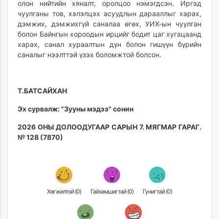
олон нийтийн хяналт, оролцоо нэмэгдсэн. Иргэд
чуулганы тов, хэлэлцэх асуудлын дарааллыг харах,
дэмжих, дэмжихгүй саналаа өгөх, УИХ-ын чуулган
болон Байнгын хороодын ирцийг бодит цаг хугацаанд
харах, санал хураалтын дүн болон гишүүн бүрийн
саналыг нээлттэй үзэх боломжтой болсон.
Т.БАТСАЙХАН
Эх сурвалж: "Зууны мэдээ" сонин
2026 ОНЫ ДОЛООДУГААР САРЫН 7. МЯГМАР ГАРАГ.
№ 128 (7870)
Хөгжилтэй (
0
)
Гайхамшигтай (
0
)
Гунигтай (
0
)