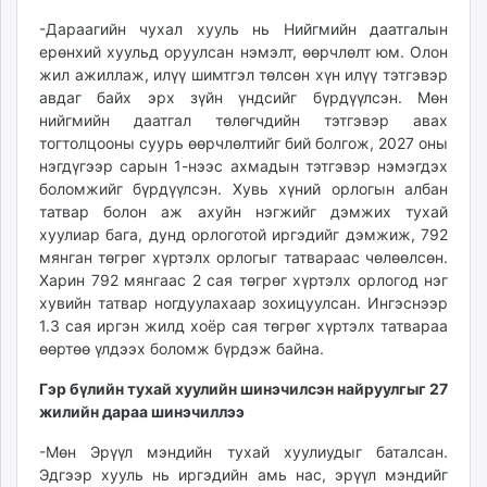
-Дараагийн чухал хууль нь Нийгмийн даатгалын
ерөнхий хуульд оруулсан нэмэлт, өөрчлөлт юм. Олон
жил ажиллаж, илүү шимтгэл төлсөн хүн илүү тэтгэвэр
авдаг байх эрх зүйн үндсийг бүрдүүлсэн. Мөн
нийгмийн даатгал төлөгчдийн тэтгэвэр авах
тогтолцооны суурь өөрчлөлтийг бий болгож, 2027 оны
нэгдүгээр сарын 1-нээс ахмадын тэтгэвэр нэмэгдэх
боломжийг бүрдүүлсэн. Хувь хүний орлогын албан
татвар болон аж ахуйн нэгжийг дэмжих тухай
хуулиар бага, дунд орлоготой иргэдийг дэмжиж, 792
мянган төгрөг хүртэлх орлогыг татвараас чөлөөлсөн.
Харин 792 мянгаас 2 сая төгрөг хүртэлх орлогод нэг
хувийн татвар ногдуулахаар зохицуулсан. Ингэснээр
1.3 сая иргэн жилд хоёр сая төгрөг хүртэлх татвараа
өөртөө үлдээх боломж бүрдэж байна.
Гэр бүлийн тухай хуулийн шинэчилсэн найруулгыг 27
жилийн дараа шинэчиллээ
-Мөн Эрүүл мэндийн тухай хуулиудыг баталсан.
Эдгээр хууль нь иргэдийн амь нас, эрүүл мэндийг