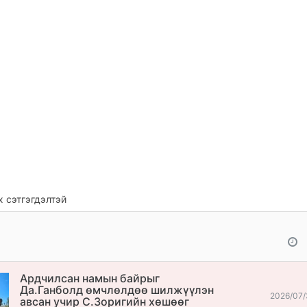
 сэтгэгдэлтэй
Ардчилсан намын байрыг
Да.Ганболд өмчлөлдөө шилжүүлэн
2026/07/
авсан учир С.Зоригийн хөшөөг