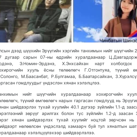
лсын дээд шүүхийн Эрүүгийн хэргийн танхимын нийт шүүгчийн 
7 дугаар сарын 07-ны өдрийн хуралдаанаар Ц.Давгадорж,
рдэнэ, Э.Номин-Эрдэнэ, Х.Энхсайхан нарт холбогдох 
охирогчийн хууль ёсны төлөөлөгч Г.Отгонтуяа, түүний өм
.Солонго, М.Баасанбат, Р.Булгамаа, Б.Баатарсайхан, З.Хүрэлс
аргасан гомдлуудыг үндэслэн хянан хэлэлцлээ.
анхимын нийт шүүгчийн хуралдаанаар хохирогчийн хуу
өлөөлөгч, түүний өмгөөлөгч нарын гаргасан гомдлууд нь Эрүүги
янан шийдвэрлэх тухай хуулийн 40.1 дүгээр зүйлийн 1.1-д заас
эрэглээний зөрүүг арилгах болон тус зүйлийн 1.2-д заасан 
эрэг хянан шийдвэрлэх тухай хуулийг ноцтой зөрчсөн нь 
ийдвэрт нөлөөлсөн үндэслэлд хамаарч буй тул хяналтын ша
уралдаанаар хэлэлцүүлэхээр шийдвэрлэлээ.