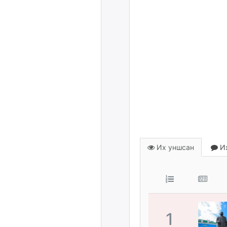
Их уншсан
Их
1