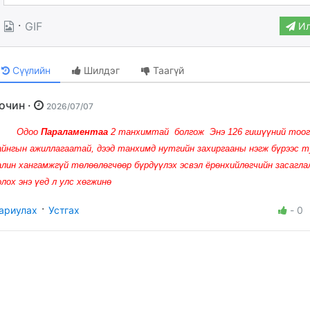
·
GIF
Ил
Сүүлийн
Шилдэг
Таагүй
Зочин ·
2026/07/07
Одоо
Параламентаа
2 танхимтай болгож Энэ 126 гишүүний тоог
айнгын ажиллагаатай, дээд танхимд нутгийн захиргааны нэгж бүрээс т
алин хангамжгүй төлөөлөгчөөр бүрдүүлэх эсвэл ёрөнхийлөгчийн засагл
олох энэ үед л улс хөгжинө
·
ариулах
Устгах
-
0