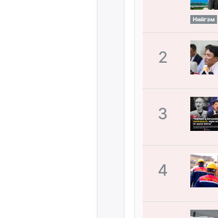
Нийгэм
2
3
4