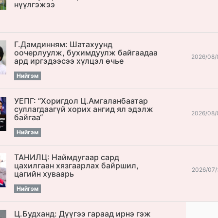
нүүлгэжээ
Г.Дамдинням: Шатахуунд
оочерлуулж, бухимдуулж байгаадаа
2026/08/
ард иргэдээсээ хүлцэл өчье
Нийгэм
УЕПГ: “Хоригдол Ц.Амгаланбаатар
cуллагдаагүй хорих ангид ял эдэлж
2026/08/
байгаа“
Нийгэм
ТАНИЛЦ: Наймдугаар сард
цахилгаан хязгаарлах байршил,
2026/07/
цагийн хуваарь
Нийгэм
Ц.Будханд: Дүүгээ гараад ирнэ гэж