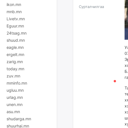
ikon.mn
Сурталчилгаа
mnb.mn
Livetv.mn
Eguur.mn
24tsag.mn
shuud.mn
eagle.mn
У
0
ergelt.mn
Э
zarig.mn
х
today.mn
Б
zuv.mn
г
mminfo.mn
Т
ugluu.mn
т
urlag.mn
х
unen.mn
х
asu.mn
х
ш
shudarga.mn
х
shuurhai.mn