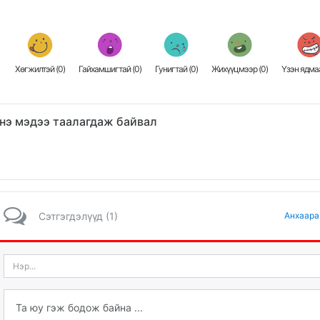
Хөгжилтэй (
0
)
Гайхамшигтай (
0
)
Гунигтай (
0
)
Жихүүцмээр (
0
)
Үзэн ядмаа
нэ мэдээ таалагдаж байвал
Сэтгэгдэлүүд (1)
Анхаара