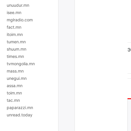
unuudur.mn
isee.mn
mglradio.com
fact.mn
itoim.mn
tumen.mn
shuum.mn
Э
times.mn
tvmongolia.mn
mass.mn
unegui.mn
assa.mn
toim.mn
tac.mn
paparazzi.mn
unread.today