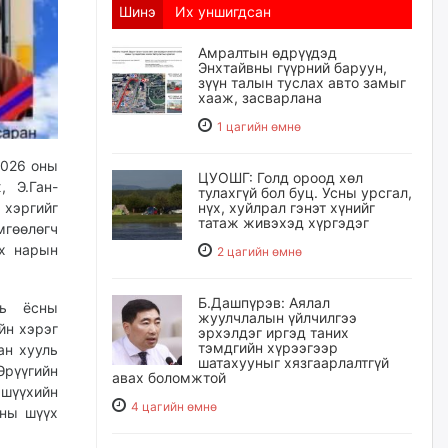
Шинэ
Их уншигдсан
Амралтын өдрүүдэд
Энхтайвны гүүрний баруун,
зүүн талын туслах авто замыг
хааж, засварлана
1 цагийн өмнө
2026 оны
ЦУОШГ: Голд ороод хөл
 Э.Ган-
тулахгүй бол буц. Усны урсгал,
нүх, хуйлрал гэнэт хүнийг
хэргийг
татаж живэхэд хүргэдэг
гөөлөгч
үх нарын
2 цагийн өмнө
Б.Дашпүрэв: Аялал
ль ёсны
жуулчлалын үйлчилгээ
йн хэрэг
эрхэлдэг иргэд таних
тэмдгийн хүрээгээр
ан хууль
шатахууныг хязгаарлалтгүй
Эрүүгийн
авах боломжтой
шүүхийн
4 цагийн өмнө
тны шүүх