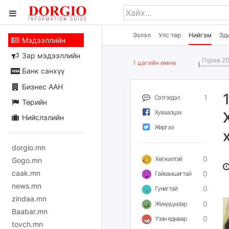
Эхлэл
Улс төр
Нийгэм
Эд
Мэдээллийн
Зар мэдээллийн
Пүрэв 20
1 цагийн өмнө
Банк санхүү
Бизнес ААН
1
Сэтгэгдэл
Төрийн
Хуваалцах
Нийслэлийн
Жиргээ
dorgio.mn
0
Хөгжилтэй
Gogo.mn
caak.mn
0
Гайхамшигтай
news.mn
0
Гунигтай
zindaa.mn
0
Жихүүцмээр
Baabar.mn
0
Үзэн ядмаар
tovch.mn