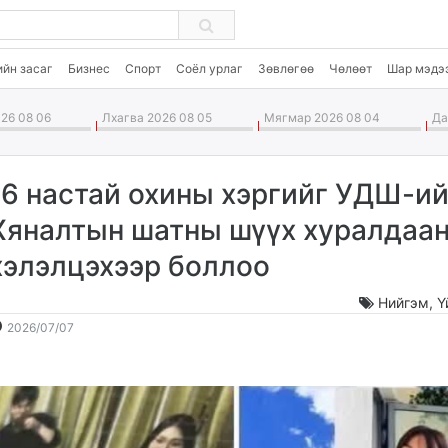
ийн засаг
Бизнес
Спорт
Соёл урлаг
Зөвлөгөө
Чөлөөт
Шар мэдэ
26 08 06
Лхагва 2026 08 05
Мягмар 2026 08 04
Дав
16 настай охины хэргийг УДШ-и
Хяналтын шатны шүүх хуралдаа
хэлэлцэхээр боллоо
Нийгэм
,
Ү
2026-
2026-
2026/07/07
07-
08-
07
07
14:03:34
17:38:46