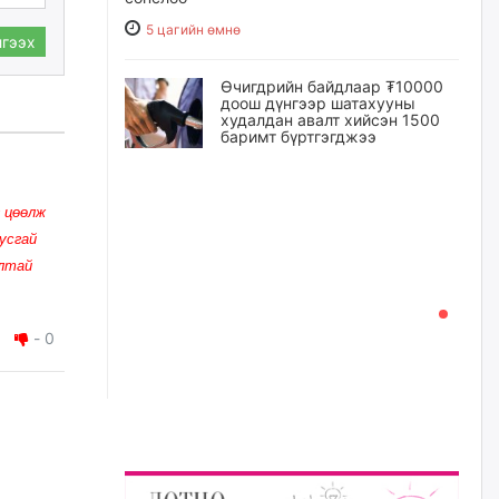
5 цагийн өмнө
гээх
Өчигдрийн байдлаар ₮10000
доош дүнгээр шатахууны
худалдан авалт хийсэн 1500
баримт бүртгэгджээ
5 цагийн өмнө
 цөөлж
Шатахуун олголтыг 50,000
усгай
төгрөгөөр хязгаарласныг
нэмэгдүүлж 100,000 төгрөгт
алтай
хүргэхээр судалж байгаа
5 цагийн өмнө
-
0
Ц.Сандаг-Очир: COP17 ба
COP31 хурлын уялдаа нь
Риогийн гурван конвенцын
нэгдсэн хэрэгжилтийг ахиулах
чухал алхам болно
6 цагийн өмнө