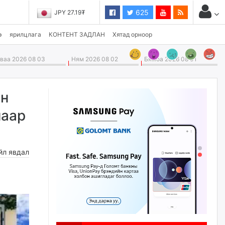
625
JPY 27.19₮
э
ярилцлага
КОНТЕНТ ЗАДЛАН
Хятад орноор
аа 2026 08 03
Ням 2026 08 02
Бямба 2026 08 01
йн
наар
йл явдал