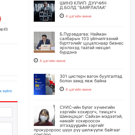
ШИНЭ КЛИП: ДУУЧИН
Д.БОЛД "БАЯРЛАЛАА"
4 цагийн өмнө
р (
0
)
Б.Пүрэвдагва: Найман
салбарын 103 үйлчилгээний
бүртгэлийг цуцалснаар бизнес
эрхлэхэд таатай нөхцөл
бүрдэнэ
4 цагийн өмнө
301 цистерн вагон буулгалтад
болон замд явж байна
4 цагийн өмнө
х зүйлс
СУИС-ийн бүлэг хүчингийн
хэргийн хохирогч, тэмцэгч
Шинэцэцэг: Сайхан мэдээтэй,
намайг хохироосон
этгээдүүдийн хэргийг
прокуророос шүүх рүү шилжүүлж байгааг
сонслоо