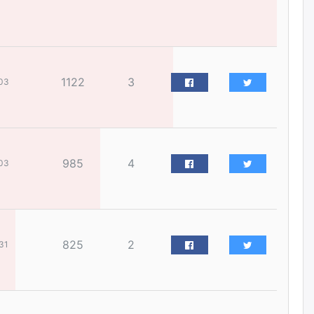
үйлчилгээний ажилтнуудын
ХАРИЛЦАА хандлагатай
холбоотой ГОМДОЛ их байгааг
дурдлаа
өчигдѳр
1122
3
03
Бариста хийх нь залуусын
дунд яагаад трэнд болов
өчигдѳр
985
4
03
Өмгөөлөгч Б.Оюунбилэг:
"Урьхан" Б.Чинбат гэж хүн
бизнес хамтрагчаа гүтгэж
хууль хяналтын байгууллагаар
шалгуулж, торны цаана
суулгана гэх мэтээр дарамталдаг
өчигдѳр
825
2
31
Д.Амарбаясгалан:
Шатахууныхаа 97 хувийг нэг
улсаас авдаг хараат байдлаа
зогсоож, Арабын орнуудаас