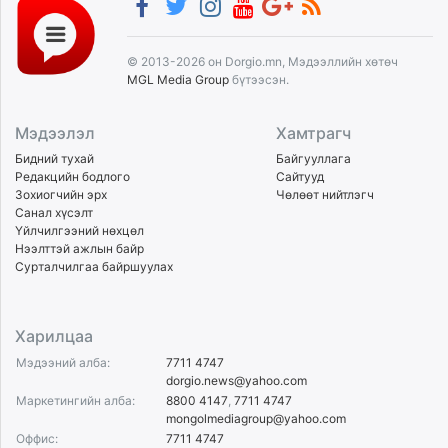
© 2013-2026 он Dorgio.mn, Мэдээллийн хөтөч
MGL Media Group
бүтээсэн.
Мэдээлэл
Хамтрагч
Бидний тухай
Байгууллага
Редакцийн бодлого
Сайтууд
Зохиогчийн эрх
Чөлөөт нийтлэгч
Санал хүсэлт
Үйлчилгээний нөхцөл
Нээлттэй ажлын байр
Сурталчилгаа байршуулах
Харилцаа
Мэдээний алба:
7711 4747
dorgio.news@yahoo.com
Маркетингийн алба:
8800 4147
,
7711 4747
mongolmediagroup@yahoo.com
Оффис:
7711 4747