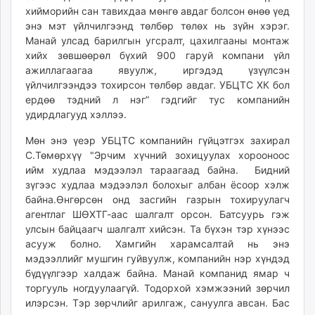
хийморийн сан тавихдаа мөнгө авдаг болсон өнөө үед
unuudur.mn
энэ мэт үйлчилгээнд төлбөр төлөх нь зүйн хэрэг.
isee.mn
Манай улсад барилгын угсралт, цахилгааны монтаж
mglradio.com
хийх зөвшөөрөл бүхий 900 гаруй компани үйл
fact.mn
ажиллагаагаа явуулж, иргэдэд үзүүлсэн
itoim.mn
үйлчилгээндээ тохирсон төлбөр авдаг. УБЦТС ХК бол
ердөө тэдний л нэг” гэдгийг тус компанийн
tumen.mn
удирдлагууд хэллээ.
shuum.mn
times.mn
Мөн энэ үеэр УБЦТС компанийн гүйцэтгэх захирал
tvmongolia.mn
С.Төмөрхүү "Эрчим хүчний зохицуулах хорооноос
ийм худлаа мэдээлэл тараагаад байна. Бидний
mass.mn
зүгээс худлаа мэдээлэл болохыг албан ёсоор хэлж
unegui.mn
байна.Өнгөрсөн онд засгийн газрын тохируулагч
assa.mn
агентлаг ШӨХТГ-аас шалгалт орсон. Батсуурь гэж
toim.mn
улсын байцаагч шалгалт хийсэн. Та бүхэн тэр хүнээс
tac.mn
асууж болно. Хамгийн харамсалтай нь энэ
paparazzi.mn
мэдээллийг мушгин гуйвуулж, компанийн нэр хүндэд
бүдүүлгээр халдаж байна. Манай компанид ямар ч
unread.today
торгууль ногдуулаагүй. Тодорхой хэмжээний зөрчил
илэрсэн. Тэр зөрчлийг арилгаж, сануулга авсан. Бас