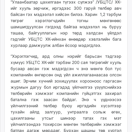
“Улаанбаатар цахилгаан түгээх сүлжээ” /УБЦТС/ ХК-
ikon.mn
ийг хууль зөрчиж, иргэдээс 300 гаруй төлбөр авч
mnb.mn
байсан гэх мэдээлэл хийсэн билээ. Харин 1,2 тэрбум
Livetv.mn
төгрөг хэрэглэгчдийн тогны мөнгөнөөс
Eguur.mn
шамшигдуулсан гэгдээд байгаа мэдээлэл нь буруу
ташаа, байгууллагын нэр төрд халдсан үйлдэл
24tsag.mn
гэдгийг УБЦТС ХК-ийнхан өнөөдөр хэвлэлийн бага
shuud.mn
хурлаар дамжуулж албан ёсоор мэдэгдлээ.
eagle.mn
ergelt.mn
“Хэрэглэгчид, ард олны нэрийг барьсан тэдгээр
хүмүүс УБЦТС ХК-ийг тэрбэм 200 сая төгрөгийг хууль
zarig.mn
бусаар авсан гэж мэдэгдсэн ч энэ мөнгө бол тус
today.mn
компанийн өнгөрсөн онд үйл ажиллагаанаасаа олсон
zuv.mn
ашиг. Эрчим хүчний зохицуулах хорооноос гаргасан
mminfo.mn
журмын дагуу бол иргэдэд үйлчилгээ үзүүлснийхээ
ugluu.mn
төлбөрийн хэмжээг компанийн гүйцэтгэх захирал
батална гэж заасан байдаг. Энэ ч үүднээсээ
urlag.mn
үйлчилгээний төлбөр буюу иргэдийн хүсэлтээр
unen.mn
тухайн айлд залгуур, унтраалга сольж өгөх,
asu.mn
цахилгааны утсыг шинээр татах гэх мэт
shudarga.mn
үйлчилгээндээ тохирсон мөнгөн төлбөрийн хэмжээг
shuurhai.mn
батлан дагаж мөрддөг. Бурхан шашны төв хүртэл