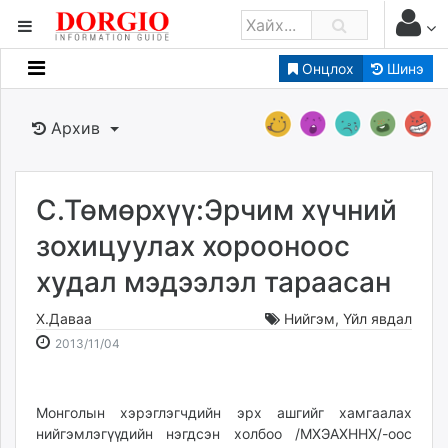
Онцлох
Шинэ
Мэдээллийн
Зар мэдээллийн
Архив
Банк санхүү
Бизнес ААН
Төрийн
С.Төмөрхүү:Эрчим хүчний
Нийслэлийн
зохицуулах хорооноос
худал мэдээлэл тараасан
dorgio.mn
Gogo.mn
Х.Даваа
Нийгэм
,
Үйл явдал
caak.mn
2013-
2026-
2013/11/04
news.mn
11-
08-
04
08
zindaa.mn
22:09:46
20:58:20
Монголын хэрэглэгчдийн эрх ашгийг хамгаалах
Baabar.mn
нийгэмлэгүүдийн нэгдсэн холбоо /МХЭАХННХ/-оос
tovch.mn