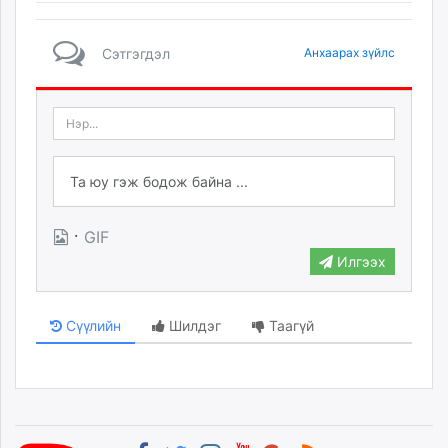
Сэтгэгдэл
Анхаарах зүйлс
·
GIF
Илгээх
Сүүлийн
Шилдэг
Таагүй