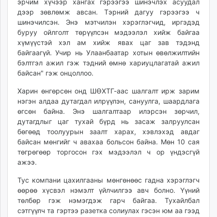
эрчим хүчээр хангах гэрээгээ шинэчлэх асуудал
дээр зөвлөмж авсан. Тэрний дагуу гэрээгээ ч
шинэчилсэн. Энэ мэтчилэн хэрэглэгчид, иргэдэд
буруу ойлголт төрүүлсэн мэдээлэл хийж байгаа
хүмүүстэй хэл ам хийж явах цаг зав тэдэнд
байгаагүй. Учир нь Улаанбаатар хотын өвөлжилтийн
бэлтгэл ажил гэж тэдний өмнө хариуцлагатай ажил
байсан" гэж онцоллоо.
Харин өнгөрсөн онд ШӨХТГ-аас шалгалт ирж зарим
нэгэн алдаа дутагдал илрүүлэн, сануулга, шаардлага
өгсөн байна. Энэ шалгалтаар илэрсэн зөрчил,
дутагдлыг цаг тухай бүрд нь засаж залруулсан
бөгөөд тоолуурын заалт харах, хэвлэхэд авдаг
байсан мөнгийг ч авахаа больсон байна. Мөн 10 сая
төгрөгөөр торгосон гэх мэдээлэл ч ор үндэсгүй
ажээ.
Тус компани цахилгааны мөнгөнөөс гадна хэрэглэгч
өөрөө хүсвэл нэмэлт үйлчилгээ авч болно. Үүний
төлбөр гэж нэмэгдэж гарч байгаа. Тухайлбал
сэтгүүлч та гэртээ разетка солиулах гэсэн юм аа гээд