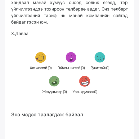
хандвал манай хүмүүс очоод сольж өгөөд, тэр
үйлчилгээндээ тохирсон төлбөрөө авдаг. Энэ төлбөрт
үйлчилгээний тариф нь манай компанийн сайтад
байдаг гэсэн юм.
Х.Даваа
Хөгжилтэй (
0
)
Гайхамшигтай (
0
)
Гунигтай (
0
)
Жихүүцмээр (
0
)
Үзэн ядмаар (
0
)
Энэ мэдээ таалагдаж байвал