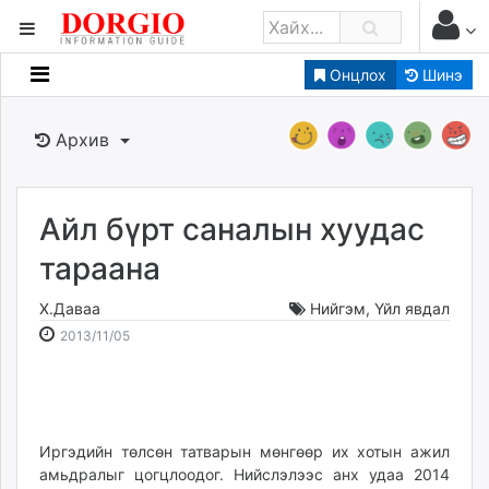
Онцлох
Шинэ
Мэдээллийн
Зар мэдээллийн
Архив
Банк санхүү
Бизнес ААН
Төрийн
Айл бүрт саналын хуудас
Нийслэлийн
тараана
Х.Даваа
Нийгэм
,
Үйл явдал
dorgio.mn
2013-
2026-
2013/11/05
Gogo.mn
11-
08-
caak.mn
05
09
news.mn
16:48:19
02:24:20
zindaa.mn
Baabar.mn
Иргэдийн төлсөн татварын мөнгөөр их хотын ажил
амьдралыг цогцлоодог. Нийслэлээс анх удаа 2014
tovch.mn