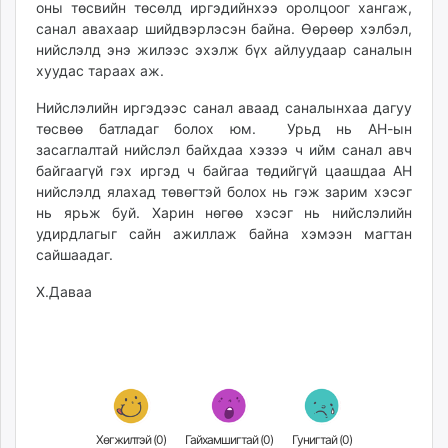
оны төсвийн төсөлд иргэдийнхээ оролцоог хангаж,
ikon.mn
санал авахаар шийдвэрлэсэн байна. Өөрөөр хэлбэл,
mnb.mn
нийслэлд энэ жилээс эхэлж бүх айлуудаар саналын
Livetv.mn
хуудас тараах аж.
Eguur.mn
Нийслэлийн иргэдээс санал аваад саналынхаа дагуу
24tsag.mn
төсвөө батладаг болох юм. Урьд нь АН-ын
shuud.mn
засаглалтай нийслэл байхдаа хэзээ ч ийм санал авч
eagle.mn
байгаагүй гэх иргэд ч байгаа төдийгүй цаашдаа АН
ergelt.mn
нийслэлд ялахад төвөгтэй болох нь гэж зарим хэсэг
нь ярьж буй. Харин нөгөө хэсэг нь нийслэлийн
zarig.mn
удирдлагыг сайн ажиллаж байна хэмээн магтан
today.mn
сайшаадаг.
zuv.mn
mminfo.mn
Х.Даваа
ugluu.mn
urlag.mn
unen.mn
asu.mn
shudarga.mn
shuurhai.mn
Хөгжилтэй (
0
)
Гайхамшигтай (
0
)
Гунигтай (
0
)