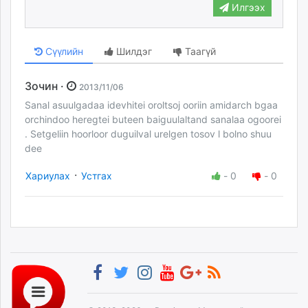
Илгээх
Сүүлийн
Шилдэг
Таагүй
Зочин ·
2013/11/06
Sanal asuulgadaa idevhitei oroltsoj ooriin amidarch bgaa
orchindoo heregtei buteen baiguulaltand sanalaa ogoorei
. Setgeliin hoorloor duguilval urelgen tosov l bolno shuu
dee
·
Хариулах
Устгах
-
0
-
0