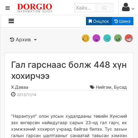
Онцлох
Шинэ
Мэдээллийн
Зар мэдээллийн
Архив
Банк санхүү
Бизнес ААН
Төрийн
Гал гарснаас болж 448 хүн
Нийслэлийн
хохирчээ
Х.Даваа
Нийгэм
,
Бусад
dorgio.mn
2013-
2026-
2013/11/14
Gogo.mn
11-
08-
caak.mn
14
06
news.mn
22:18:53
12:45:19
"Нарантуул" олон улсын худалдааны төвийн Хүнсний
zindaa.mn
зах өнгөрсөн наймдугаар сарын 23-нд гал гарч, их
Baabar.mn
хэмжээний хохирол учраад байгаа билээ. Тус захын
tovch.mn
галын гарсан шалтгааныг санаатай тавьсан хэмээн