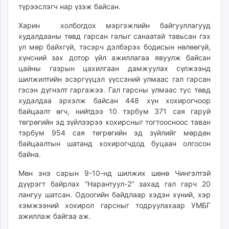
түрээслэгч нар үзэж байсан.
ikon.mn
mnb.mn
Харин холбогдох мэргэжлийн байгууллагууд
Livetv.mn
худалдааны төвд гарсан галыг санаатай тавьсан гэх
Eguur.mn
ул мөр байхгүй, тэсэрч дэлбэрэх бодисын нөлөөгүй,
хүнсний зах дотор үйл ажиллагаа явуулж байсан
24tsag.mn
цайны газрын цахилгаан дамжуулах сүлжээнд
shuud.mn
шилжилтийн эсэргүүцэл үүссэний улмаас гал гарсан
eagle.mn
гэсэн дүгнэлт гаргажээ. Гал гарсны улмаас тус төвд
ergelt.mn
худалдаа эрхэлж байсан 448 хүн хохирогчоор
zarig.mn
байцаалт өгч, нийтдээ 10 тэрбум 371 сая гаруй
төгрөгийн эд зүйлээрээ хохирсныг тогтоосноос таван
today.mn
тэрбум 954 сая төгрөгийн эд зүйлийг мөрдөн
zuv.mn
байцаалтын шатанд хохирогчдод буцаан олгосон
mminfo.mn
байна.
ugluu.mn
Мөн энэ сарын 9-10-нд шилжих шөнө Чингэлтэй
urlag.mn
дүүрэгт байрлах “Нарантуул-2” захад гал гарч 20
unen.mn
лангуу шатсан. Одоогийн байдлаар хэдэн хүний, хэр
asu.mn
хэмжээний хохирол гарсныг тодруулахаар УМБГ
shudarga.mn
ажиллаж байгаа аж.
shuurhai.mn