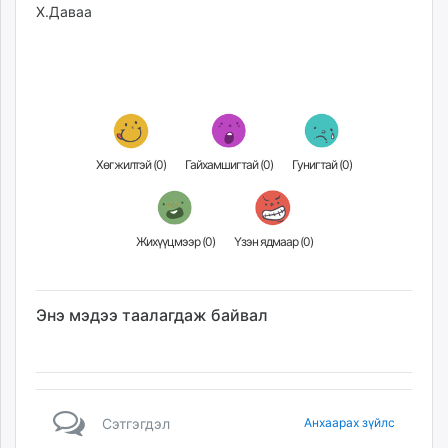
Х.Даваа
unuudur.mn
isee.mn
mglradio.com
fact.mn
itoim.mn
tumen.mn
Хөгжилтэй (
0
)
Гайхамшигтай (
0
)
Гунигтай (
0
)
shuum.mn
times.mn
tvmongolia.mn
mass.mn
Жихүүцмээр (
0
)
Үзэн ядмаар (
0
)
unegui.mn
assa.mn
Энэ мэдээ таалагдаж байвал
toim.mn
tac.mn
paparazzi.mn
unread.today
Сэтгэгдэл
Анхаарах зүйлс