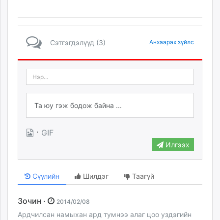
Сэтгэгдэлүүд (3)
Анхаарах зүйлс
·
GIF
Илгээх
Сүүлийн
Шилдэг
Таагүй
Зочин ·
2014/02/08
Ардчилсан намыхан ард тумнээ алаг цоо уздэгийн