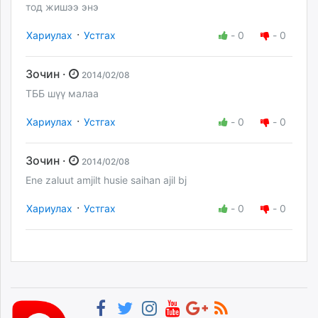
тод жишээ энэ
·
Хариулах
Устгах
-
0
-
0
Зочин ·
2014/02/08
TББ шүү малаа
·
Хариулах
Устгах
-
0
-
0
Зочин ·
2014/02/08
Ene zaluut amjilt husie saihan ajil bj
·
Хариулах
Устгах
-
0
-
0