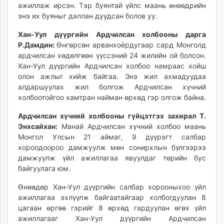
ажиллаж ирсэн. Тэр буянтай үйлс маань өнөөдрийн
энэ их буяныг даллан дуудсан болов уу.
Хан-Уул дүүргийн Ардчилсан холбооны дарга
Р.Дамдин:
Өнгөрсөн арванхоёрдугаар сард Монголд
ардчилсан хөдөлгөөн үүссэний 24 жилийн ой болсон.
Хан-Уул дүүргийн Ардчилсан холбоо намраас хойш
олон ажлыг хийж байгаа. Энэ жил ахмадуудаа
алдаршуулах жил болгож Ардчилсан хүчний
холбоотойгоо хамтран найман өрхөд гэр олгож байна.
Ардчилсан хүчний холбооны гүйцэтгэх захирал Т.
Энхсайхан:
Манай Ардчилсан хүчний холбоо маань
Монгол Улсын 21 аймаг, 9 дүүрэгт салбар
хороодоороо дамжуулж мөн сонирхлын бүлгээрээ
дамжуулж үйл ажиллагаа явуулдаг төрийн бус
байгуулага юм.
Өнөөдөр Хан-Уул дүүргийн салбар хорооныхоо үйл
ажиллагаа эхлүүлж байгаатайгаар холбогдуулан 8
цагаан өргөө гэрийг 8 өрхөд гардуулан өгөх үйл
ажиллагааг Хан-Уул дүүргийн Ардчилсан