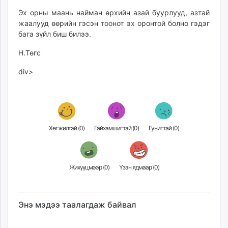
Эх орны маань найман өрхийн азай буурлууд, азтай
жаалууд өөрийн гэсэн тоонот эх оронтой болно гэдэг
бага зүйл биш билээ.
Н.Төгс
div>
Хөгжилтэй (
0
)
Гайхамшигтай (
0
)
Гунигтай (
0
)
Жихүүцмээр (
0
)
Үзэн ядмаар (
0
)
Энэ мэдээ таалагдаж байвал