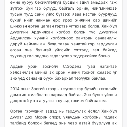
өмнө нуруу бөхийлгөлгүй бусдын адил амьдрах гэж
ikon.mn
зүтгэж буй гэр бүлүүд, байгаль орчин, нийгмийнхээ
mnb.mn
тусын тулд сайн үйлс бүтээж яваа настан буурлууд
Livetv.mn
бүхий нийт найман өрх ирэх жилийн сар шинийг
Eguur.mn
шинэхэн өргөө цагаан гэртээ угтахаар болов. Хан-Уул
дүүргийн Ардчилсан холбоо болон тус дүүргийн
24tsag.mn
Ардчилсан хүчний холбооноос хамтран санаачилж
shuud.mn
даруй найман ам бүлд таван ханатай гэр гардуулан
eagle.mn
өгсөн энэ буянтай үйлсийг сэтгэлд гал байхад
ergelt.mn
зууханд гал олдоно гэдэг үгээр тодорхойлж болно.
zarig.mn
Ардын уран зохиолч С.Эрдэнэ гуай нэгэнтээ
today.mn
хэлсэнчлэн миний эх орон миний тоонот хэмээх үг
zuv.mn
энэ үед санаанд бууж бахархал төрүүлж байлаа.
mminfo.mn
2014 оныг Засгийн газрын зүгээс гэр бүлийн хөгжлийг
ugluu.mn
дэмжих жил болгон зарлаад байгаа. Энэ буянт үйлс ч
urlag.mn
дээрхтэй утга агуулгын хувьд тохирч байгаа юм.
unen.mn
asu.mn
Өргөө гэрүүдийг эздэд нь гардуулах ёслол Хан-Уул
дүүрэг дэх Морин спорт, уяачдын холбооны гадаах
shudarga.mn
талбайд болсон бөгөөд энэ үеэр азтай буурлууд ах
shuurhai.mn