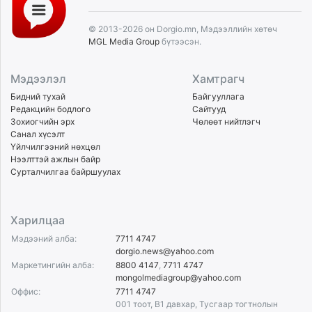
© 2013-2026 он Dorgio.mn, Мэдээллийн хөтөч
MGL Media Group
бүтээсэн.
Мэдээлэл
Хамтрагч
Бидний тухай
Байгууллага
Редакцийн бодлого
Сайтууд
Зохиогчийн эрх
Чөлөөт нийтлэгч
Санал хүсэлт
Үйлчилгээний нөхцөл
Нээлттэй ажлын байр
Сурталчилгаа байршуулах
Харилцаа
Мэдээний алба:
7711 4747
dorgio.news@yahoo.com
Маркетингийн алба:
8800 4147
,
7711 4747
mongolmediagroup@yahoo.com
Оффис:
7711 4747
001 тоот, B1 давхар, Тусгаар тогтнолын