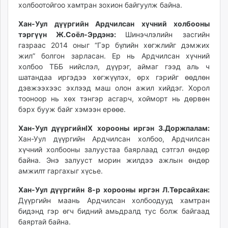
холбоотойгоо хамтран зохион байгуулж байна.
Хан-Уул дүүргийн Ардчилсан хүчний холбооны
тэргүүн Ж.Соёл-Эрдэнэ:
Шинэчлэлийн засгийн
газраас 2014 оныг “Гэр бүлийн хөгжлийг дэмжих
жил” болгон зарласан. Ер нь Ардчилсан хүчний
холбоо ТББ нийслэл, дүүрэг, аймаг гээд аль ч
шатандаа иргэдээ хөгжүүлэх, өрх гэрийг өөдлөн
дэвжээхээс эхлээд маш олон ажил хийдэг. Хорол
тооноор нь хөх тэнгэр асгарч, хойморт нь дөрвөн
бэрх бууж байг хэмээн ерөөе.
Хан-Уул дүүргийнIX хорооны иргэн З.Доржпалам:
Хан-Уул дүүргийн Ардчилсан холбоо, Ардчилсан
хүчний холбооны залуустаа баярлаад сэтгэл өндөр
байна. Энэ залууст морин жилдээ ажлын өндөр
амжилт гаргахыг хүсье.
Хан-Уул дүүргийн 8-р хорооны иргэн Л.Төрсайхан:
Дүүргийн маань Ардчилсан холбоодууд хамтран
бидэнд гэр өгч бидний амьдралд тус болж байгаад
баяртай байна.