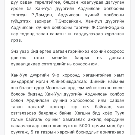
дүү садан төрөлтэйгөө, бяцхан жаалуудаа дагуулан
unuudur.mn
ирсэн ба Хан-Уул дүүргийн Ардчилсан холбооны
isee.mn
тэргүүн Р.Дамдин, Ардчилсан хүчний холбооны
mglradio.com
гүйцэтгэх захирал Т.Энхсайхан, Хан-Уул дүүргийн
Ардчилсан хүчний холбооны тэргүүн Ж.Соёл-Эрдэнэ
fact.mn
нар тэдэнд таван ханатыг нь гардуулахаар хүрэлцэн
itoim.mn
ирэв.
tumen.mn
shuum.mn
Энэ үеэр бид өргөө цагаан гэрийнхээ өрхний оосроос
дөнгөж татах мөчийн баярыг нь давхар
times.mn
хуваалцахаар сэтгэгдлийг нь сонссон юм.
tvmongolia.mn
mass.mn
Хан-Уул дүүргийн 9-р хороонд хөгшинтэйгөө хамт
unegui.mn
амьдардаг иргэн Ж.Энэбишдалхаа: Шинийн наймны
энэ бэлэгт өдөр Монголын ард түмний нэгээхэн хэсэг
assa.mn
болсон бидэнд Хан-Уул дүүргийн Ардчилсан холбоо
toim.mn
болон Ардчилсан хүчний холбооноос ийм сайхан
tac.mn
таван ханатай цоохор гэр өгч байгаад чин
paparazzi.mn
сэтгэлээсээ баярлаж байна. Хөгшин бид хоёр Туул
unread.today
голын байгаль орчныг хамгаалах ажилд өөрсдийн
санаачлагаар олон жил зүтгэж 5000 орчим мод бут
суулгаж, 5 га газрын хөрсний бохирдлыг арилгахаар