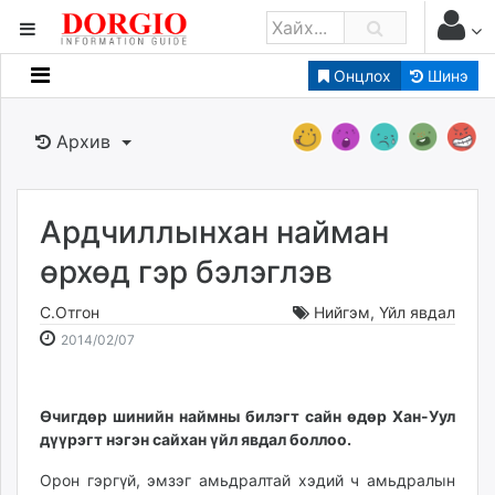
Онцлох
Шинэ
Мэдээллийн
Зар мэдээллийн
Архив
Банк санхүү
Бизнес ААН
Төрийн
Ардчиллынхан найман
Нийслэлийн
өрхөд гэр бэлэглэв
С.Отгон
Нийгэм
,
Үйл явдал
dorgio.mn
2014-
2026-
2014/02/07
Gogo.mn
02-
08-
caak.mn
07
09
news.mn
20:06:56
22:53:00
​Өчигдөр шинийн наймны билэгт сайн өдөр Хан-Уул
zindaa.mn
дүүрэгт нэгэн сайхан үйл явдал боллоо.
Baabar.mn
Орон гэргүй, эмзэг амьдралтай хэдий ч амьдралын
tovch.mn