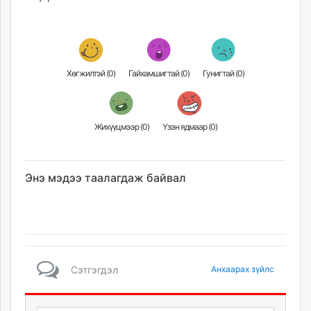
unuudur.mn
isee.mn
mglradio.com
fact.mn
Хөгжилтэй (
0
)
Гайхамшигтай (
0
)
Гунигтай (
0
)
itoim.mn
tumen.mn
shuum.mn
Жихүүцмээр (
0
)
Үзэн ядмаар (
0
)
times.mn
tvmongolia.mn
mass.mn
Энэ мэдээ таалагдаж байвал
unegui.mn
assa.mn
toim.mn
tac.mn
paparazzi.mn
Сэтгэгдэл
Анхаарах зүйлс
unread.today