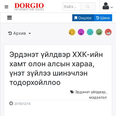
Онцлох
Шинэ
Мэдээллийн
Зар мэдээллийн
Архив
Банк санхүү
Бизнес ААН
Төрийн
Эрдэнэт үйлдвэр ХХК-ийн
Нийслэлийн
хамт олон алсын хараа,
үнэт зүйлээ шинэчлэн
dorgio.mn
тодорхойллоо
Gogo.mn
caak.mn
Эрдэнэт үйлдвэр
,
news.mn
мэдээлэл
zindaa.mn
2018-
2026-
2018/12/14
Baabar.mn
12-
08-
tovch.mn
14
08