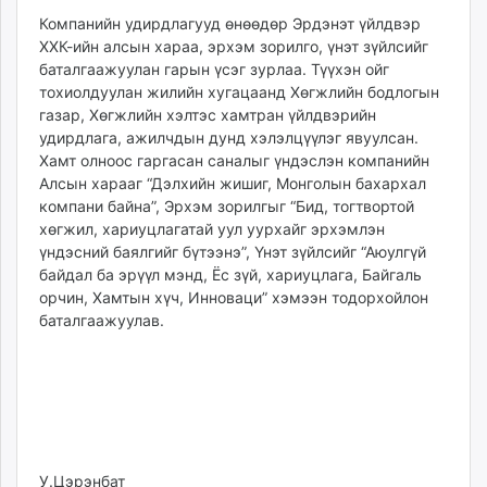
ikon.mn
09:15:34
10:00:36
Компанийн удирдлагууд өнөөдөр Эрдэнэт үйлдвэр
mnb.mn
ХХК-ийн алсын хараа, эрхэм зорилго, үнэт зүйлсийг
баталгаажуулан гарын үсэг зурлаа. Түүхэн ойг
Livetv.mn
тохиолдуулан жилийн хугацаанд Хөгжлийн бодлогын
Eguur.mn
газар, Хөгжлийн хэлтэс хамтран үйлдвэрийн
24tsag.mn
удирдлага, ажилчдын дунд хэлэлцүүлэг явуулсан.
shuud.mn
Хамт олноос гаргасан саналыг үндэслэн компанийн
eagle.mn
Алсын харааг “Дэлхийн жишиг, Монголын бахархал
компани байна”, Эрхэм зорилгыг “Бид, тогтвортой
ergelt.mn
хөгжил, хариуцлагатай уул уурхайг эрхэмлэн
zarig.mn
үндэсний баялгийг бүтээнэ”, Үнэт зүйлсийг “Аюулгүй
today.mn
байдал ба эрүүл мэнд, Ёс зүй, хариуцлага, Байгаль
zuv.mn
орчин, Хамтын хүч, Инноваци” хэмээн тодорхойлон
mminfo.mn
баталгаажуулав.
ugluu.mn
urlag.mn
unen.mn
asu.mn
shudarga.mn
shuurhai.mn
У.Цэрэнбат