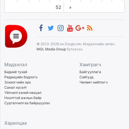
52
»
© 2013-2026 он Dorgio.mn, Мэдээллийн хөтөч
MGL Media Group
бүтээсэн.
Мэдээлэл
Хамтрагч
Бидний тухай
Байгууллага
Редакцийн бодлого
Сайтууд
Зохиогчийн эрх
Чөлөөт нийтлэгч
Санал хүсэлт
Үйлчилгээний нөхцөл
Нээлттэй ажлын байр
Сурталчилгаа байршуулах
Харилцаа