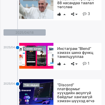
88 насандаа таалал
unuudur.mn
төгслөө
isee.mn
3
mglradio.com
fact.mn
itoim.mn
2025/04/18
tumen.mn
shuum.mn
times.mn
2025/04/18
Инстаграм “Blend”
Сонин хачин
tvmongolia.mn
хэмээх шинэ функц
танилцууллаа
mass.mn
unegui.mn
1
assa.mn
toim.mn
tac.mn
2025/04/18
“Discord”
Үйл явдал
paparazzi.mn
платформыг
unread.today
хүүхдийн аюулгүй
байдлыг хангаагүй
хэмээн шүүхэд өгчэ