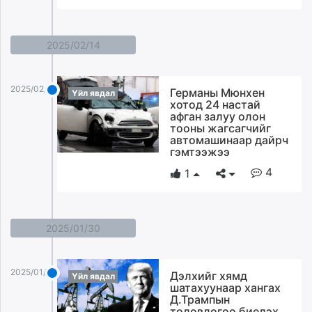
2025/02/14
2025/02/14
Германы Мюнхен
Үйл явдал
хотод 24 настай
афган залуу олон
тооны жагсагчийг
автомашинаар дайрч
гэмтээжээ
4
1
2025/01/30
2025/01/30
Дэлхийг хямд
Үйл явдал
шатахуунаар хангах
Д.Трампын
төлөвлөгөө биелэх