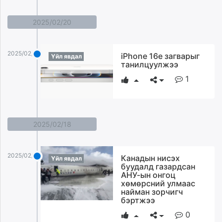
2025/02/20
2025/02/20
iPhone 16e загварыг
Үйл явдал
танилцуулжээ
1
2025/02/18
2025/02/18
Канадын нисэх
Үйл явдал
буудалд газардсан
АНУ-ын онгоц
хөмөрсний улмаас
найман зорчигч
бэртжээ
0