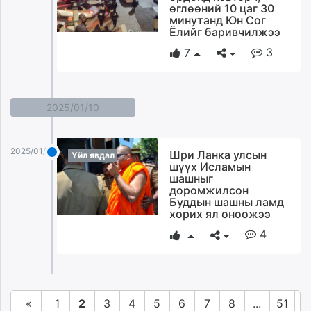
өглөөний 10 цаг 30
минутанд Юн Сог
Ёлийг баривчилжээ
3
7
2025/01/10
2025/01/10
Шри Ланка улсын
Үйл явдал
шүүх Исламын
шашныг
доромжилсон
Буддын шашны ламд
хорих ял оноожээ
4
«
1
2
3
4
5
6
7
8
...
51