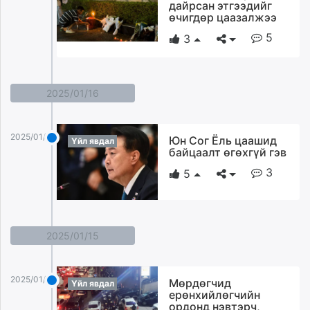
дайрсан этгээдийг
өчигдөр цаазалжээ
5
3
2025/01/16
2025/01/16
Юн Сог Ёль цаашид
Үйл явдал
байцаалт өгөхгүй гэв
3
5
2025/01/15
2025/01/15
Мөрдөгчид
Үйл явдал
ерөнхийлөгчийн
ордонд нэвтэрч,