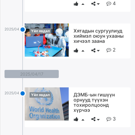
4
2025/04/18
Хятадын сургуулиуд
Үйл явдал
хиймэл оюун ухааны
хичээл заана
2
2025/04/17
2025/04/17
ДЭМБ-ын гишүүн
Үйл явдал
орнууд түүхэн
тохиролцоонд
хүрчээ
3