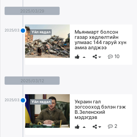
2025/03/29
2025/03/29
Мьянмарт болсон
Үйл явдал
газар хөдлөлтийн
улмаас 144 гаруй хүн
амиа алджээ
10
2025/03/12
2025/03/12
Украин гал
Үйл явдал
зогсооход бэлэн гэж
В.Зеленский
мэдэгдэв
2