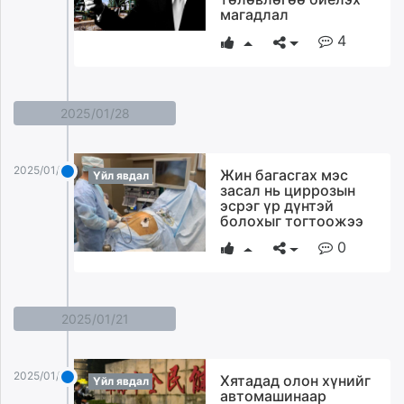
магадлал
4
2025/01/28
2025/01/28
Жин багасгах мэс
Үйл явдал
засал нь циррозын
эсрэг үр дүнтэй
болохыг тогтоожээ
0
2025/01/21
2025/01/21
Хятадад олон хүнийг
Үйл явдал
автомашинаар