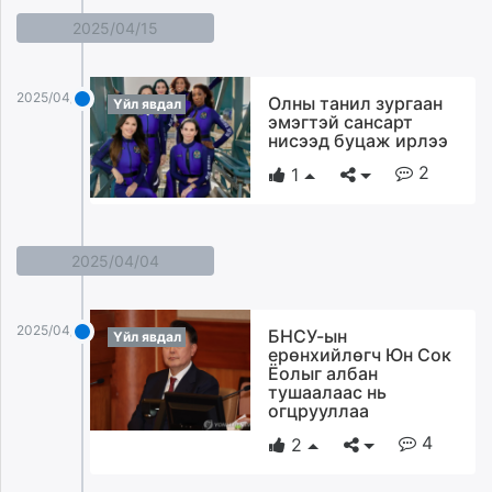
2025/04/15
2025/04/15
Олны танил зургаан
Үйл явдал
эмэгтэй сансарт
нисээд буцаж ирлээ
2
1
2025/04/04
2025/04/04
БНСУ-ын
Үйл явдал
ерөнхийлөгч Юн Сок
Ёолыг албан
тушаалаас нь
огцрууллаа
4
2