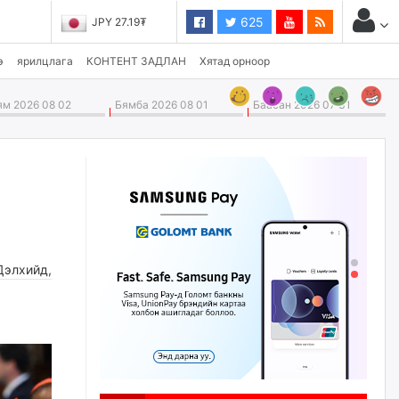
625
JPY 27.19₮
CHF 3,824.26₮
э
ярилцлага
КОНТЕНТ ЗАДЛАН
Хятад орноор
м 2026 08 02
Бямба 2026 08 01
Баасан 2026 07 31
Дэлхийд
,