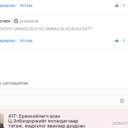
·
ариулах
Устгах
-
0
Зочин ·
2025/04/29
EKSYG VANAGLGCH NZ AMRAG BLNO80955877
·
ариулах
Устгах
-
0
 сэтгэгдэлтэй
АТГ: Ерөнхийлөгч асан
Ц.Элбэгдоржийг яллагдагчаар
2026/07/
татаж, мэдүүлэг авахаар дуудсан