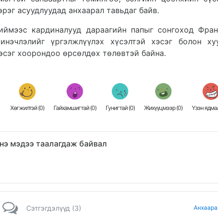
эрэг асуудлуудад анхаарал тавьдаг байв.
иймээс кардиналууд дараагийн папыг сонгоход Фра
инэчлэлийг үргэлжлүүлэх хүсэлтэй хэсэг болон ху
эсэг хоорондоо өрсөлдөх төлөвтэй байна.
Хөгжилтэй (
0
)
Гайхамшигтай (
0
)
Гунигтай (
0
)
Жихүүцмээр (
0
)
Үзэн ядмаа
нэ мэдээ таалагдаж байвал
Сэтгэгдэлүүд (3)
Анхаара