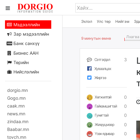
Эхлэл
Улс төр
Нийгэм
Эд
Мэдээллийн
Зар мэдээллийн
Лхагва 
9 минутын өмнө
Банк санхүү
Бизнес ААН
3
Сэтгэгдэл
Төрийн
Хуваалцах
Нийслэлийн
Жиргээ
dorgio.mn
0
Хөгжилтэй
Gogo.mn
caak.mn
0
Гайхамшигтай
news.mn
0
Гунигтай
zindaa.mn
0
Жихүүцмээр
Baabar.mn
0
Үзэн ядмаар
tovch.mn