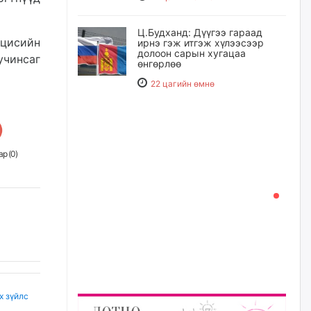
Ц.Будханд: Дүүгээ гараад
нцисийн
ирнэ гэж итгэж хүлээсээр
долоон сарын хугацаа
учинсаг
өнгөрлөө
22 цагийн өмнө
Барилгын салбарын 100
жилийн ойд зориулсан
наадмыг хойшлуулав
р (
0
)
22 цагийн өмнө
Монгол Улсад 162 вагон - 9720
тонн АИ-92 орж иржээ
22 цагийн өмнө
Jade Gas: 1.1 тэрбум австрали
долларын санхүүжилтийн
эцсийн гэрээг есдүгээр сард
х зүйлс
байгуулбал Тавантолгойн
метан хийн үйлдвэрлэлийн