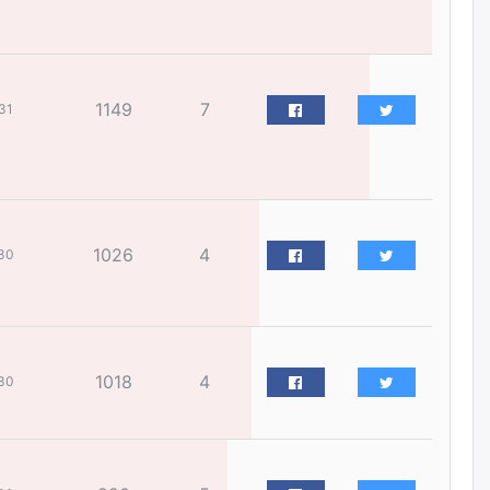
хороололтой холбосон авто
замын хөдөлгөөнийг
хэсэгчлэн хаана
өчигдѳр
1149
7
31
Эрх зүйн үндэслэл нь
тодорхойгүй “гадаад элч
нарын” томилгоо
өчигдѳр
COP17 хурлын үеэр 5
1026
4
30
дүүргийн 73 цэцэрлэг, 60
сургуульд зохицуулалт хийнэ
өчигдѳр
Шатахууны хомсдолоос
1018
4
30
шалтгаалж аялал жуулчлалын
салбар тэг зогсолтод хүрсэн
гэв
өчигдѳр