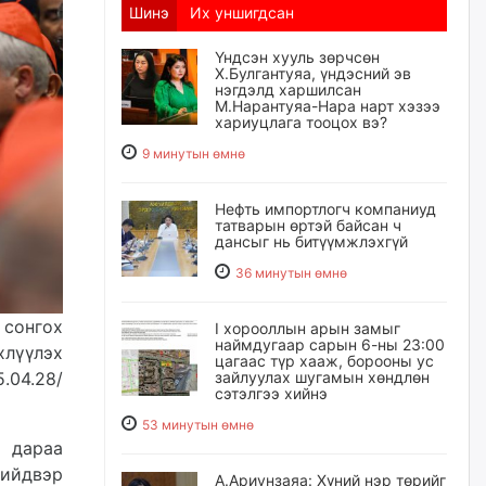
Шинэ
Их уншигдсан
Үндсэн хууль зөрчсөн
Х.Булгантуяа, үндэсний эв
нэгдэлд харшилсан
М.Нарантуяа-Нара нарт хэзээ
хариуцлага тооцох вэ?
9 минутын өмнө
Нефть импортлогч компаниуд
татварын өртэй байсан ч
дансыг нь битүүмжлэхгүй
36 минутын өмнө
сонгох
I хорооллын арын замыг
наймдугаар сарын 6-ны 23:00
хлүүлэх
цагаас түр хааж, борооны ус
зайлуулах шугамын хөндлөн
04.28/
сэтэлгээ хийнэ
53 минутын өмнө
 дараа
шийдвэр
А.Ариунзаяа: Хүний нэр төрийг