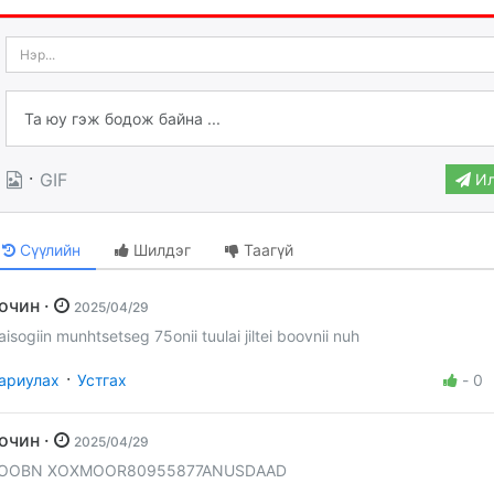
·
GIF
Ил
Сүүлийн
Шилдэг
Таагүй
Зочин ·
2025/04/29
aisogiin munhtsetseg 75onii tuulai jiltei boovnii nuh
·
ариулах
Устгах
-
0
Зочин ·
2025/04/29
OOBN XOXMOOR80955877ANUSDAAD