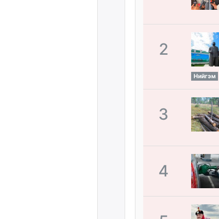
2
Нийгэм
3
4