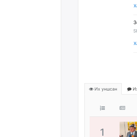
Х
S
Х
Их уншсан
Их
1