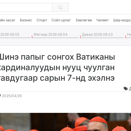
ийн засаг
Бизнес
Спорт
Соёл урлаг
Зөвлөгөө
Чөлөөт
Шар мэдэ
2026 08 05
Мягмар 2026 08 04
Даваа 2026 08 03
Ня
Шинэ папыг сонгох Ватиканы
кардиналуудын нууц чуулган
тавдугаар сарын 7-нд эхэлнэ
2025-
2026-
2025/04/29
04-
08-
29
06
10:39:37
11:24:24