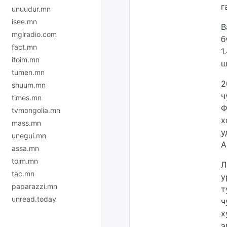
г
unuudur.mn
isee.mn
В
mglradio.com
б
fact.mn
1
itoim.mn
ш
tumen.mn
2
shuum.mn
ч
times.mn
Ф
tvmongolia.mn
х
mass.mn
у
unegui.mn
А
assa.mn
toim.mn
Л
tac.mn
у
paparazzi.mn
т
unread.today
ч
х
э