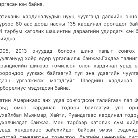
аргасан юм байна.
атиканы кардиналууд
ын
нууц чуулганд
д
элхийн өнцө
үрээс 80-аас доош насны 135 кардинал оролцдог
ба
.4 тэрбум католик шашинтны дараагийн удирдагч хэн 
ийднэ
.
005, 2013 онуудад болсон шинэ папыг сонгох
уулганууд хоёр өдөр үргэлжилж байжээ.Гэхдээ
талий
ранцисийн шинээр томилсон олон кардинал урьд ө
оорондоо уулзаж байгаагүй тул энэ удаагийн чуулг
даан үргэлжилж магадгүйг Шведийн кардинал 
рборелиус мэдэгдсэн байна.
атин Америкаас анх удаа сонгогдсон
т
алийгаач пап 
рьд өмнө кардинал тодорч байгаагүй улс орну
ухайлбал Мьянмар, Хайти, Руандагаас кардинал тодр
ухалчилдаг байжээ.
Мөн тэрбээр
католик сүм хий
увьд хөндөхөөс зайсхийдэг байсан эмзэг сэдвүүд
мэгтэй санваартны томилгоо, бэлгийн цөөнхийн сүс