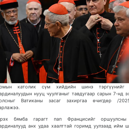
омын католик сүм хийдийн шинэ тэргүүнийг 
ардиналуудын нууц чуулганыг тавдугаар сарын 7-нд э
олсныг Ватиканы засаг захиргаа өчигдөр /2025.
арлажээ.
рэх б
ямба гарагт пап Францисийг оршуулсны
ардиналууд анх удаа хаалттай горимд уулзаад ийм 