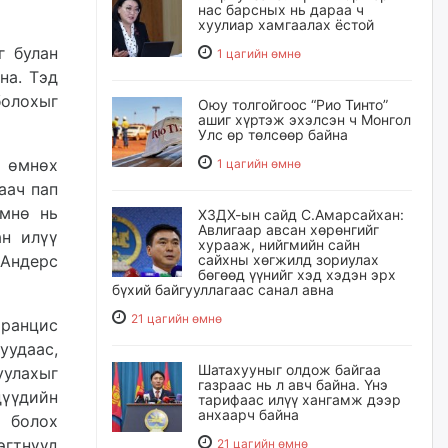
нас барсных нь дараа ч
хуулиар хамгаалах ёстой
г булан
1 цагийн өмнө
йна.
Тэд
болохыг
Оюу толгойгоос “Рио Тинто”
ашиг хүртэж эхэлсэн ч Монгол
Улс өр төлсөөр байна
 өмнөх
1 цагийн өмнө
гаач
пап
мнө нь
ХЗДХ-ын сайд С.Амарсайхан:
Авлигаар авсан хөрөнгийг
ан илүү
хурааж, нийгмийн сайн
сайхны хөгжилд зориулах
Андерс
бөгөөд үүнийг хэд хэдэн эрх
бүхий байгууллагаас санал авна
21 цагийн өмнө
Францис
удаас,
Шатахууныг олдож байгаа
уулахыг
газраас нь л авч байна. Үнэ
дүүдийн
тарифаас илүү хангамж дээр
анхаарч байна
 болох
эгтнүүд
21 цагийн өмнө