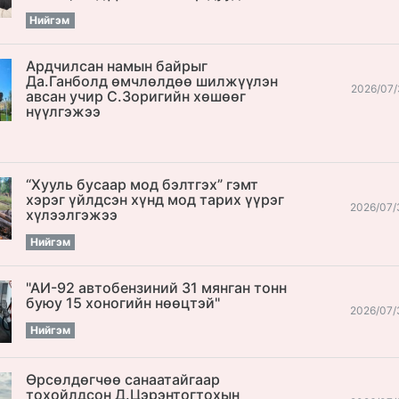
Нийгэм
Ардчилсан намын байрыг
Да.Ганболд өмчлөлдөө шилжүүлэн
2026/07/
авсан учир С.Зоригийн хөшөөг
нүүлгэжээ
“Хууль бусаар мод бэлтгэх” гэмт
хэрэг үйлдсэн хүнд мод тарих үүрэг
2026/07/
хүлээлгэжээ
Нийгэм
"АИ-92 автобензиний 31 мянган тонн
буюу 15 хоногийн нөөцтэй"
2026/07/
Нийгэм
Өрсөлдөгчөө санаатайгаар
тохойлдсон Д.Цэрэнтогтохын