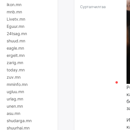
ikon.mn
Сурталчилгаа
mnb.mn
Livetv.mn
Eguur.mn
24tsag.mn
shuud.mn
eagle.mn
ergelt.mn
zarig.mn
today.mn
zuv.mn
mminfo.mn
Р
ugluu.mn
к
urlag.mn
б
unen.mn
з
asu.mn
И
shudarga.mn
к
shuurhai.mn