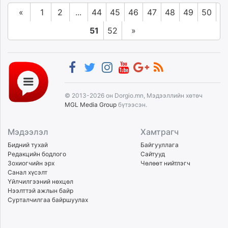
«
1
2
...
44
45
46
47
48
49
50
51
52
»
© 2013-2026 он Dorgio.mn, Мэдээллийн хөтөч
MGL Media Group
бүтээсэн.
Мэдээлэл
Хамтрагч
Бидний тухай
Байгууллага
Редакцийн бодлого
Сайтууд
Зохиогчийн эрх
Чөлөөт нийтлэгч
Санал хүсэлт
Үйлчилгээний нөхцөл
Нээлттэй ажлын байр
Сурталчилгаа байршуулах