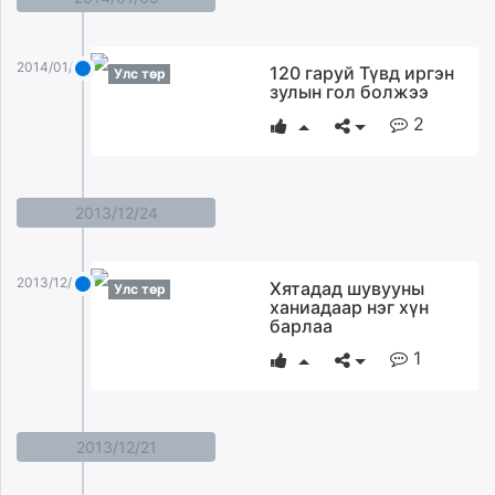
2014/01/05
120 гаруй Түвд иргэн
Улс төр
зулын гол болжээ
2
2013/12/24
2013/12/24
Хятадад шувууны
Улс төр
ханиадаар нэг хүн
барлаа
1
2013/12/21