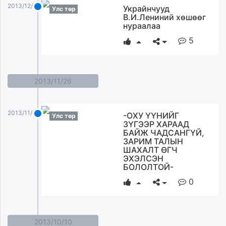
2013/12/10
Украйнчууд
Улс төр
В.И.Лениний хөшөөг
нураалаа
5
2013/11/26
2013/11/26
-ОХУ ҮҮНИЙГ
Улс төр
ЗҮГЭЭР ХАРААД
БАЙЖ ЧАДСАНГҮЙ,
ЗАРИМ ТАЛЫН
ШАХАЛТ ӨГЧ
ЭХЭЛСЭН
БОЛОЛТОЙ-
0
2013/10/10