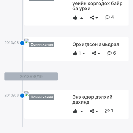
үеийн хоргодох байр
ба урхи
4
2013/08/28
Орхигдсон амьдрал
Сонин хачин
6
1
2013/08/19
2013/08/19
Энэ өдөр дэлхий
Сонин хачин
дахинд
1