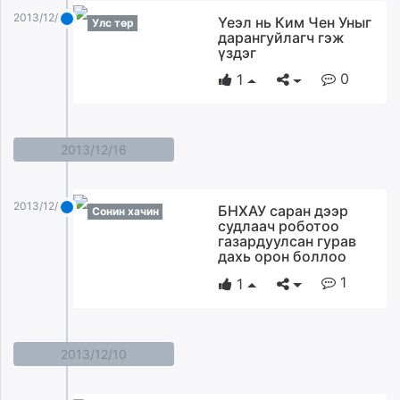
2013/12/21
Үеэл нь Ким Чен Уныг
Улс төр
дарангуйлагч гэж
үздэг
0
1
2013/12/16
2013/12/16
БНХАУ саран дээр
Сонин хачин
судлаач роботоо
газардуулсан гурав
дахь орон боллоо
1
1
2013/12/10