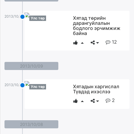
2013/10/10
Хятад төрийн
Улс төр
дарангуйлалын
бодлого эрчимжиж
байна
12
2013/10/09
2013/10/09
Хятадын харгислал
Улс төр
Түвдэд ихэслээ
2
2013/10/08