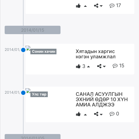
17
2014/01/15
2014/01/15
Хятадын харгис
Сонин хачин
нэгэн уламжлал
15
3
2014/01/15
САНАЛ АСУУЛГЫН
Улс төр
ЭХНИЙ ӨДӨР 10 ХҮН
АМИА АЛДЖЭЭ
0
2014/01/05