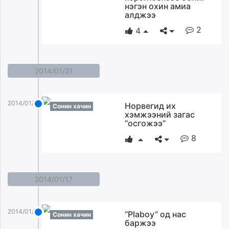
нэгэн охин амиа
unuudur.mn
алджээ
isee.mn
2
4
mglradio.com
fact.mn
itoim.mn
2014/01/21
tumen.mn
shuum.mn
times.mn
2014/01/21
Норвегид их
Сонин хачин
tvmongolia.mn
хэмжээний загас
“осгожээ”
mass.mn
unegui.mn
8
assa.mn
toim.mn
tac.mn
2014/01/17
paparazzi.mn
unread.today
2014/01/17
“Plaboy” од нас
Сонин хачин
баржээ