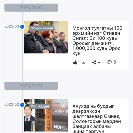
2023/03/17
2023/03/17
Монгол тулгатны 100
Сонин хачин
эрхмийн нэг Стивен
Сигал: Би 100 хувь
Оросыг дэмжигч,
1,000,000 хувь Орос
хүн
3
1
2023/02/27
2023/02/27
Хүүхэд нь бусдыг
Үйл явдал
дээрэлхсэн
шалтгаанаар Өмнөд
Солонгосын мөрдөн
байцаах албаны
шинэ тэргүүн