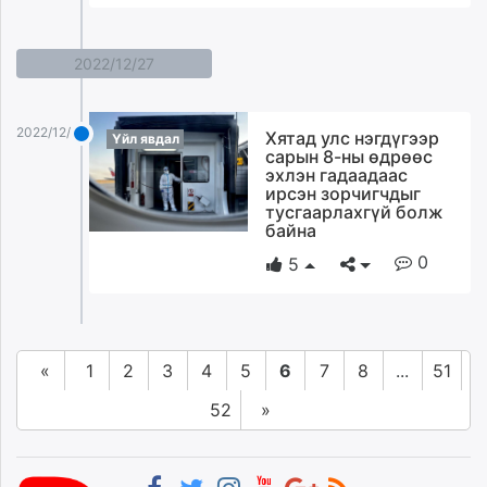
2022/12/27
2022/12/27
Хятад улс нэгдүгээр
Үйл явдал
сарын 8-ны өдрөөс
эхлэн гадаадаас
ирсэн зорчигчдыг
тусгаарлахгүй болж
байна
0
5
«
1
2
3
4
5
6
7
8
...
51
52
»