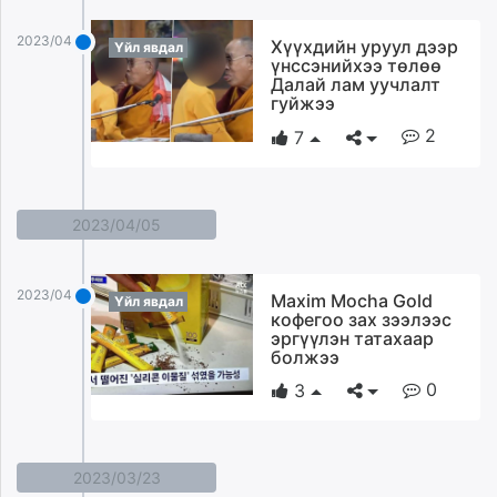
2023/04/10
Хүүхдийн уруул дээр
Үйл явдал
үнссэнийхээ төлөө
Далай лам уучлалт
гуйжээ
2
7
2023/04/05
2023/04/05
Maxim Mocha Gold
Үйл явдал
кофегоо зах зээлээс
эргүүлэн татахаар
болжээ
0
3
2023/03/23