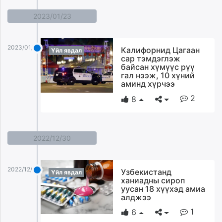
2023/01/23
2023/01/23
Калифорнид Цагаан
Үйл явдал
сар тэмдэглэж
байсан хүмүүс рүү
гал нээж, 10 хүний
аминд хүрчээ
2
8
2022/12/30
2022/12/30
Узбекистанд
Үйл явдал
ханиадны сироп
уусан 18 хүүхэд амиа
алджээ
1
6