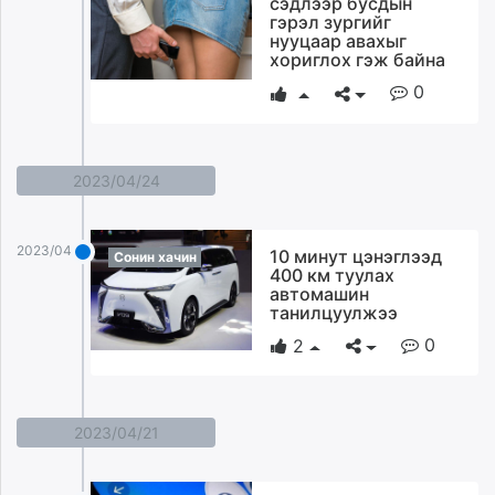
сэдлээр бусдын
ikon.mn
гэрэл зургийг
нууцаар авахыг
mnb.mn
хориглох гэж байна
Livetv.mn
0
Eguur.mn
24tsag.mn
shuud.mn
2023/04/24
eagle.mn
ergelt.mn
zarig.mn
2023/04/24
10 минут цэнэглээд
Сонин хачин
today.mn
400 км туулах
автомашин
zuv.mn
танилцуулжээ
mminfo.mn
0
2
ugluu.mn
urlag.mn
unen.mn
asu.mn
2023/04/21
shudarga.mn
shuurhai.mn