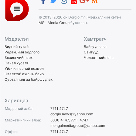
© 2013-2026 он Dorgio.mn, Мэдээллийн хөтөч
MGL Media Group
бүтээсэн.
Мэдээлэл
Хамтрагч
Бидний тухай
Байгууллага
Редакцийн бодлого
Сайтууд
Зохиогчийн эрх
Чөлөөт нийтлэгч
Санал хүсэлт
Үйлчилгээний нөхцөл
Нээлттэй ажлын байр
Сурталчилгаа байршуулах
Харилцаа
Мэдээний алба:
7711 4747
dorgio.news@yahoo.com
Маркетингийн алба:
8800 4147
,
7711 4747
mongolmediagroup@yahoo.com
Оффис:
7711 4747