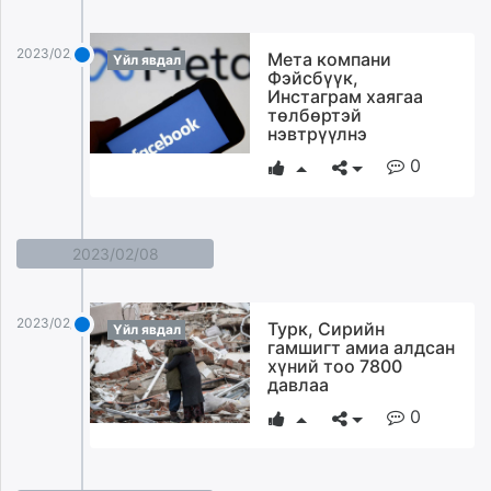
2023/02/20
Мета компани
Үйл явдал
Фэйсбүүк,
Инстаграм хаягаа
төлбөртэй
нэвтрүүлнэ
0
2023/02/08
2023/02/08
Турк, Сирийн
Үйл явдал
гамшигт амиа алдсан
хүний тоо 7800
давлаа
0