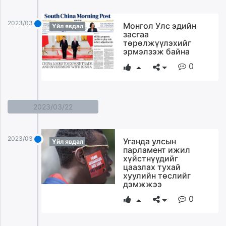
2023/03/23
Монгол Улс эдийн
Үйл явдал
засгаа
төрөлжүүлэхийг
эрмэлзэж байна
0
2023/03/22
2023/03/22
Уганда улсын
Үйл явдал
парламент ижил
хүйстнүүдийг
цаазлах тухай
хуулийн төслийг
дэмжжээ
0