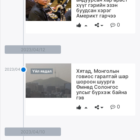
хүүг гэрийн эзэн
буудсан хэрэг
Америкт гарчээ
0
2023/04/12
2023/04/12
Хятад, Монголын
Үйл явдал
говиос гаралтай шар
шороон шуурга
Өмнөд Солонгос
улсыг бүрхэж байна
гэв
0
2023/04/10