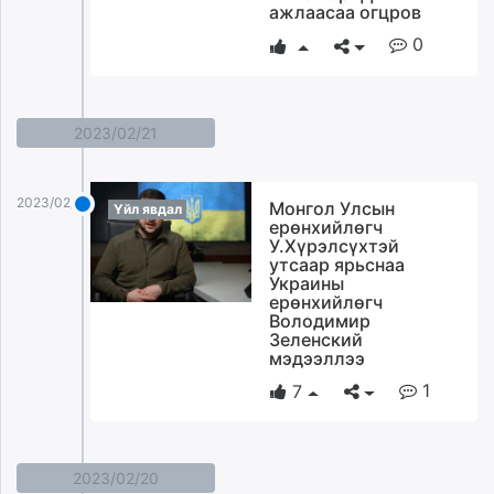
ажлаасаа огцров
0
2023/02/21
2023/02/21
Монгол Улсын
Үйл явдал
ерөнхийлөгч
У.Хүрэлсүхтэй
утсаар ярьснаа
Украины
ерөнхийлөгч
Володимир
Зеленский
мэдээллээ
1
7
2023/02/20