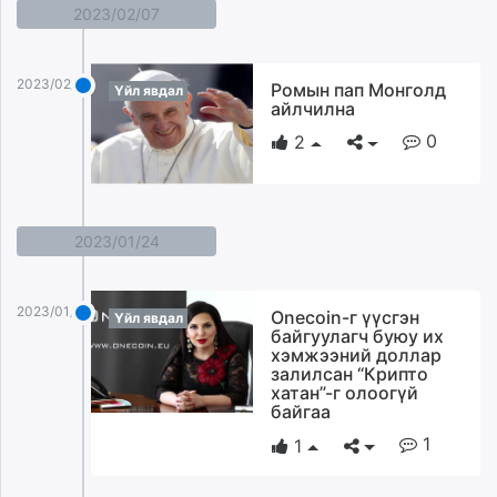
2023/02/07
2023/02/07
Ромын пап Монголд
Үйл явдал
айлчилна
0
2
2023/01/24
2023/01/24
Onecoin-г үүсгэн
Үйл явдал
байгуулагч буюу их
хэмжээний доллар
залилсан “Крипто
хатан”-г олоогүй
байгаа
1
1