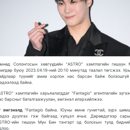
мнөд Солонгосын хөвгүүдийн "ASTRO" хамтлагийн гишүүн 
чигдөр буюу 2023.04.19-ний 20:10 минутад таалал төгсжээ. Ур
айдлаар түүнийг амиа хорлон нас барсан байж болзошгүй
эдээлээд байна.
ASTRO" хамтлагийн харьяалагддаг "Fantagio" агентлагийн зүгээ
ас барсныг баталгаажуулан, эмгэнэл илэрхийлжээ.
г эмгэнэлд
"Fantagio байна. Юуны өмнө гунигтай, зүрх шим
эдээ дуулгах гэж байгаад хүлцэл өчье. Дөрөвдүгээр сары
STRO-ийн гишүүн Мүн Бин тэнгэрт од болохын тулд бидний
длоо.