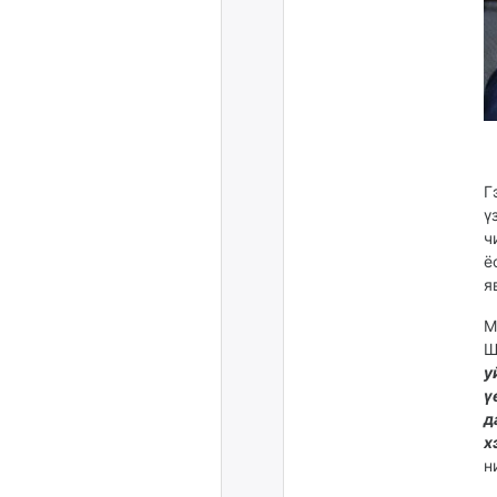
Г
ү
ч
ё
я
М
Ш
у
ү
д
х
н