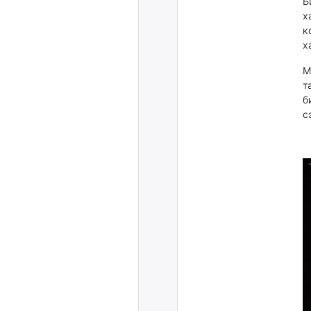
Б
х
к
х
М
т
б
с