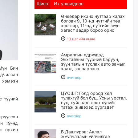
Шинэ
Их уншигдсан
Өнөөдөр ихэнх нутгаар халах
боловч 9, 10-нд нутгийн төв
хэсгээр, 11-нд нутгийн зүүн
хагаст аадар бороо орно
13 цагийн өмнө
Амралтын өдрүүдэд
Энхтайвны гүүрний баруун,
зүүн талын туслах авто замыг
Мүн Бин
хааж, засварлана
ьдчилсан
өчигдѳр
 хэмээн
ЦУОШГ: Голд ороод хөл
тулахгүй бол буц. Усны урсгал,
с түүний
нүх, хуйлрал гэнэт хүнийг
татаж живэхэд хүргэдэг
өчигдѳр
шрүүлсэн
н 19-нд
г орхин
Б.Дашпүрэв: Аялал
жуулчлалын үйлчилгээ