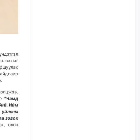
наймдугаар сарын 14-нөөс
ажиллуулж эхэлнэ
уржигдар
Орон сууц, нийтийн аж ахуй,
авто зам, тохижилт
үйлчилгээний ажилтнуудын
ХАРИЛЦАА хандлагатай
холбоотой ГОМДОЛ их байгааг
ндэтгэл
дурдлаа
галзахыг
уржигдар
оршуулах
айдлаар
Бариста хийх нь залуусын
э.
дунд яагаад трэнд болов
ролцжээ.
уржигдар
эр
"Чамд
бий. Ийм
н уйлсны
Өмгөөлөгч Б.Оюунбилэг:
"Урьхан" Б.Чинбат гэж хүн
аа зовох
бизнес хамтрагчаа гүтгэж
ж, олон
хууль хяналтын байгууллагаар
шалгуулж, торны цаана
суулгана гэх мэтээр дарамталдаг