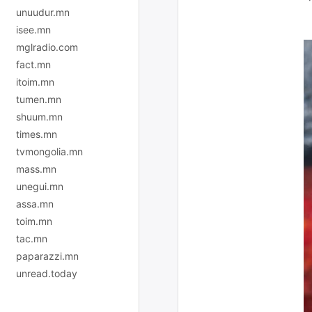
unuudur.mn
isee.mn
mglradio.com
fact.mn
itoim.mn
tumen.mn
shuum.mn
times.mn
tvmongolia.mn
mass.mn
unegui.mn
assa.mn
toim.mn
tac.mn
paparazzi.mn
unread.today