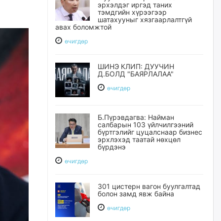
эрхэлдэг иргэд таних
тэмдгийн хүрээгээр
шатахууныг хязгаарлалтгүй
авах боломжтой
өчигдѳр
ШИНЭ КЛИП: ДУУЧИН
Д.БОЛД "БАЯРЛАЛАА"
өчигдѳр
Б.Пүрэвдагва: Найман
салбарын 103 үйлчилгээний
бүртгэлийг цуцалснаар бизнес
эрхлэхэд таатай нөхцөл
бүрдэнэ
өчигдѳр
301 цистерн вагон буулгалтад
болон замд явж байна
өчигдѳр