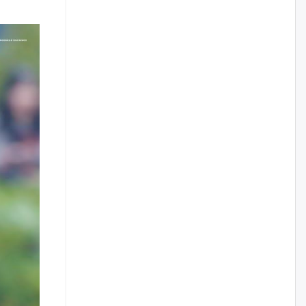
уржигдар
Д.Амарбаясгалан:
Шатахууныхаа 97 хувийг нэг
улсаас авдаг хараат байдлаа
зогсоож, Арабын орнуудаас
нийлүүлэх ажлыг сэргээх
ёстой
уржигдар
Худалдагч Н.Амарзаяа:
Дэлгүүрийн 32 хуудастай
өрийн дэвтэр долоо хоногт л
дүүрдэг
уржигдар
АИ-92 шатахууны нийлүүлэлт
тасралтгүй үргэлжилж байна
уржигдар