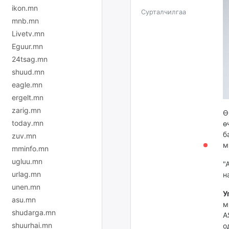
ikon.mn
Сурталчилгаа
mnb.mn
Livetv.mn
Eguur.mn
24tsag.mn
shuud.mn
eagle.mn
ergelt.mn
zarig.mn
Ө
today.mn
ө
б
zuv.mn
м
mminfo.mn
ugluu.mn
"
urlag.mn
н
unen.mn
У
asu.mn
м
shudarga.mn
A
shuurhai.mn
о