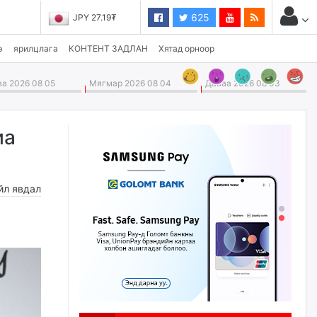
625
JPY 27.19₮
CHF 3,824.26₮
э
ярилцлага
КОНТЕНТ ЗАДЛАН
Хятад орноор
а 2026 08 05
Мягмар 2026 08 04
Даваа 2026 08 03
иа
йл явдал