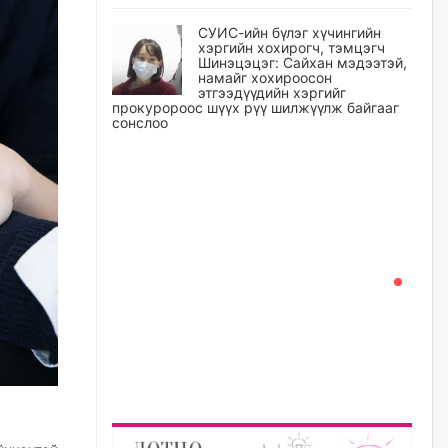
СУИС-ийн бүлэг хүчингийн
хэргийн хохирогч, тэмцэгч
Шинэцэцэг: Сайхан мэдээтэй,
намайг хохироосон
этгээдүүдийн хэргийг
прокуророос шүүх рүү шилжүүлж байгааг
сонслоо
өчигдѳр
Өчигдрийн байдлаар ₮10000
доош дүнгээр шатахууны
худалдан авалт хийсэн 1500
баримт бүртгэгджээ
өчигдѳр
Шатахуун олголтыг 50,000
төгрөгөөр хязгаарласныг
нэмэгдүүлж 100,000 төгрөгт
хүргэхээр судалж байгаа
өчигдѳр