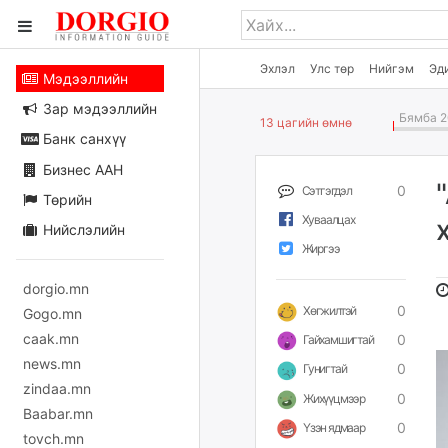
Эхлэл
Улс төр
Нийгэм
Эд
Мэдээллийн
Зар мэдээллийн
Бямба 2
13 цагийн өмнө
Банк санхүү
Бизнес ААН
0
Сэтгэгдэл
Төрийн
Хуваалцах
Нийслэлийн
Жиргээ
dorgio.mn
0
Хөгжилтэй
Gogo.mn
caak.mn
0
Гайхамшигтай
news.mn
0
Гунигтай
zindaa.mn
0
Жихүүцмээр
Baabar.mn
0
Үзэн ядмаар
tovch.mn