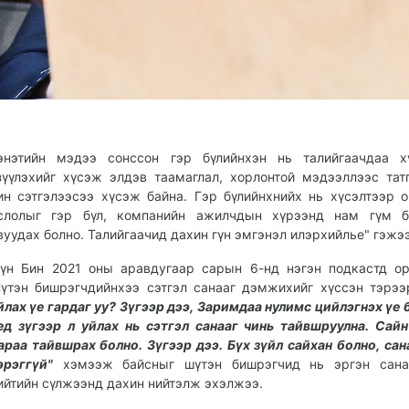
энэтийн мэдээ сонссон гэр бүлийнхэн нь талийгаачдаа хү
зүүлэхийг хүсэж элдэв таамаглал, хорлонтой мэдээллээс тат
ин сэтгэлээсээ хүсэж байна. Гэр бүлийнхнийх нь хүсэлтээр 
слолыг гэр бүл, компанийн ажилчдын хүрээнд нам гүм б
вуудах болно. Талийгаачид дахин гүн эмгэнэл илэрхийлье" гэжэ
үн Бин 2021 оны аравдугаар сарын 6-нд нэгэн подкастд о
үтэн бишрэгчдийнхээ сэтгэл санааг дэмжихийг хүссэн тэрэ
йлах үе гардаг уу? Зүгээр дээ, Заримдаа нулимс цийлэгнэх үе 
ед зүгээр л уйлах нь сэтгэл санааг чинь тайвшруулна. Сай
араа тайвшрах болно. Зүгээр дээ. Бүх зүйл сайхан болно, сан
эрэггүй"
хэмээж байсныг шүтэн бишрэгчид нь эргэн сана
ийтийн сүлжээнд дахин нийтэлж эхэлжээ.