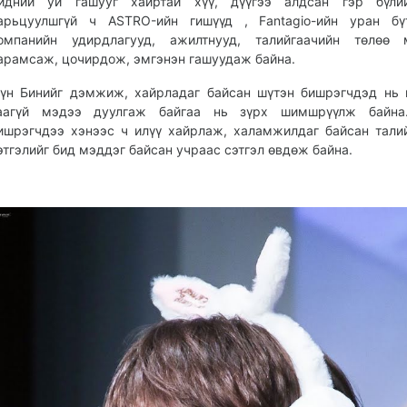
идний уй гашууг хайртай хүү, дүүгээ алдсан гэр бүлий
арьцуулшгүй ч ASTRO-ийн гишүүд , Fantagio-ийн уран бүт
омпанийн удирдлагууд, ажилтнууд, талийгаачийн төлөө
арамсаж, цочирдож, эмгэнэн гашуудаж байна.
үн Бинийг дэмжиж, хайрладаг байсан шүтэн бишрэгчдэд нь 
аагүй мэдээ дуулгаж байгаа нь зүрх шимшрүүлж байна
ишрэгчдээ хэнээс ч илүү хайрлаж, халамжилдаг байсан тали
этгэлийг бид мэддэг байсан учраас сэтгэл өвдөж байна.