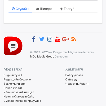
Сүүлийн
Шилдэг
Таагүй
© 2013-2026 он Dorgio.mn, Мэдээллийн хөтөч
MGL Media Group
бүтээсэн.
Мэдээлэл
Хамтрагч
Бидний тухай
Байгууллага
Редакцийн бодлого
Сайтууд
Зохиогчийн эрх
Чөлөөт нийтлэгч
Санал хүсэлт
Үйлчилгээний нөхцөл
Нээлттэй ажлын байр
Сурталчилгаа байршуулах