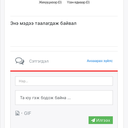
Жихүүцмээр (
0
)
Үзэн ядмаар (
0
)
Энэ мэдээ таалагдаж байвал
Сэтгэгдэл
Анхаарах зүйлс
·
GIF
Илгээх