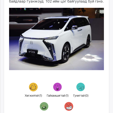
байдлаар Гуанжоуд 102 ийм цэг байгуулаад буй гэнэ.
unuudur.mn
isee.mn
mglradio.com
fact.mn
itoim.mn
tumen.mn
shuum.mn
times.mn
tvmongolia.mn
mass.mn
unegui.mn
assa.mn
toim.mn
tac.mn
paparazzi.mn
Хөгжилтэй (
1
)
Гайхамшигтай (
1
)
Гунигтай (
0
)
unread.today