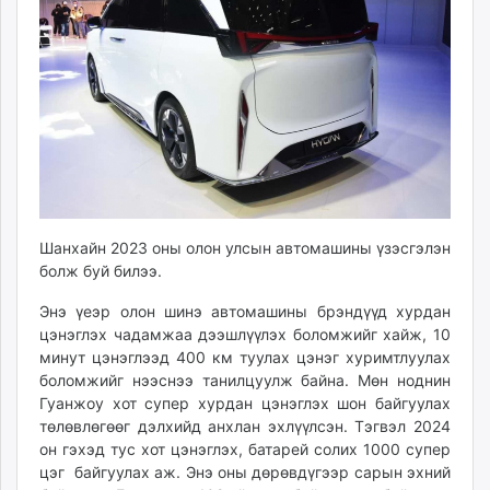
ikon.mn
mnb.mn
Livetv.mn
Eguur.mn
24tsag.mn
shuud.mn
eagle.mn
ergelt.mn
zarig.mn
Шанхайн 2023 оны олон улсын автомашины үзэсгэлэн
today.mn
болж буй билээ.
zuv.mn
Энэ үеэр олон шинэ автомашины брэндүүд хурдан
mminfo.mn
цэнэглэх чадамжаа дээшлүүлэх боломжийг хайж, 10
ugluu.mn
минут цэнэглээд 400 км туулах цэнэг хуримтлуулах
urlag.mn
боломжийг нээснээ танилцуулж байна. Мөн ноднин
unen.mn
Гуанжоу хот супер хурдан цэнэглэх шон байгуулах
төлөвлөгөөг дэлхийд анхлан эхлүүлсэн. Тэгвэл 2024
asu.mn
он гэхэд тус хот цэнэглэх, батарей солих 1000 супер
shudarga.mn
цэг байгуулах аж. Энэ оны дөрөвдүгээр сарын эхний
shuurhai.mn