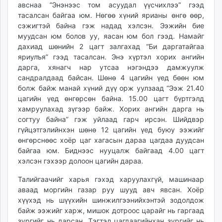
авснаа “Энэнээс том асуудал үүсчихлээ” гээд
unuudur.mn
тасалсан байгаа юм. Нөгөө хүний ярианы өнгө өөр,
isee.mn
сэжигтэй байна гэж надад хэлсэн. Ээжийн бие
mglradio.com
муудсан юм болов уу, яасан юм бол гээд. Намайг
fact.mn
дахиад шөнийн 2 цагт залгахад “Би даргатайгаа
яриулъя” гээд тасалсан. Энэ хүртэл хорих ангийн
itoim.mn
дарга, хянагч нар утсаа нэгэндээ дамжуулж
tumen.mn
сандралдаад байсан. Шөнө 4 цагийн үед бөөн юм
shuum.mn
болж байж манай хүний дүү орж уулзаад “Ээж 21.40
times.mn
цагийн үед өнгөрсөн байна. 15.00 цагт бүртгэлд
tvmongolia.mn
хамруулахад зүгээр байж. Хорих ангийн дарга нь
согтуу байна” гэж уйлаад гарч ирсэн. Шийдвэр
mass.mn
гүйцэтгэлийнхэн шөнө 12 цагийн үед буюу ээжийг
unegui.mn
өнгөрснөөс хоёр цаг хагасын дараа цагдаа дуудсан
assa.mn
байгаа юм. Биднээс нууцалж байгаад 4.00 цагт
toim.mn
хэлсэн гэхээр долоон цагийн дараа.
tac.mn
Талийгаачийг харья гэхэд харуулахгүй, машинаар
paparazzi.mn
аваад моргийн газар руу шууд авч явсан. Хоёр
unread.today
хүүхэд нь шүүхийн шинжилгээнийхэнтэй зодолдож
байж ээжийг харж, мишок дотроос царайг нь гаргаад
зургийг нь дарсан. Тэгтэл цагдаагийнхан зургийг нь