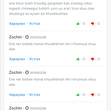
ene khun bukh khuuliig gargasan bas zasdag odoo
ingeed chimeegui bolokh yum uu arai l bna shuu dee
shudarga es aysan be Khurelsukhee
·
Хариулах
Устгах
-
0
-
0
Zochin ·
2019/02/26
Ene ner bishee manai khuuliinkhan iim l khumuus shuu
dee
·
Хариулах
Устгах
-
0
-
0
Zochin ·
2019/02/26
Ene ner bishee manai khuuliinkhan iim l khumuus shuu
dee
·
Хариулах
Устгах
-
0
-
0
Zochin ·
2019/02/26