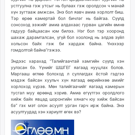
устгуулна гэж утсыг нь булаах гэж оролдсон ч манай
хүн зугтааж амжсан. Энэ бол яавч амиа хорлолт биш.
Тэр өрөө камертай бол бичлэг нь байгаа. Сүүлд
сонсоход ээжийг амиа алдахаас гурван цагийн өмнө
гадуур байцаасан юм билээ. Нэг бол тэр хооронд
шахаж дарамталсан, үгүй бол хоолонд нь элдэв зүйл
хольсон байх гэж би хардаж байна. Үнэхээр
гомдолтой байна”гэжээ.
Эндээс харахад “Талийгаачтай хамгийн сүүлд хэн
уулзсан бэ. Үүнийг ШШГЕГ яагаад нууцлах болов.
Маргааш өглөө болоход л суллагдах ёстой гэдгээ
мэдэж байсан хуульч хүн яагаад өөрийнхөө амийг
хорлоход хүрэв. Мөн талийгаачийг яагаад камерын
тусгал муу өрөөнд хорив. Амиа егүүтгэх оролдлого
хийж байх явцад шоронгийн хянагч юу хийж байсан
бэ” гэх мэт олон асуулт урган гарч ирж байна. Энэ
асуултуудад хэн хариулт өгөх вэ?