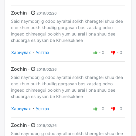
Zochin ·
2019/02/26
Said naymdorjiig odoo ayraltai solikh kheregtei shuu dee
ene khun bukh khuuliig gargasan bas zasdag odoo
ingeed chimeegui bolokh yum uu arai l bna shuu dee
shudarga es aysan be Khurelsukhee
·
Хариулах
Устгах
-
0
-
0
Zochin ·
2019/02/26
Said naymdorjiig odoo ayraltai solikh kheregtei shuu dee
ene khun bukh khuuliig gargasan bas zasdag odoo
ingeed chimeegui bolokh yum uu arai l bna shuu dee
shudarga es aysan be Khurelsukhee
·
Хариулах
Устгах
-
0
-
0
Zochin ·
2019/02/26
Said naymdorjiig odoo ayraltai solikh kheregtei shuu dee