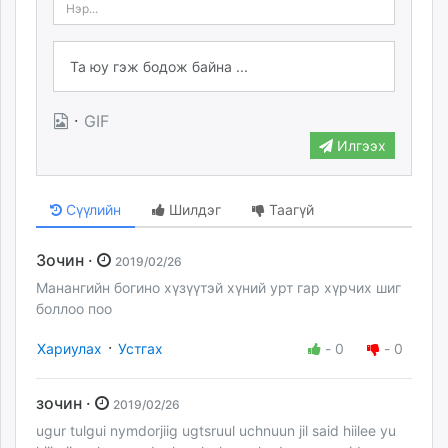
·
GIF
Илгээх
Сүүлийн
Шилдэг
Таагүй
Зочин ·
2019/02/26
Манангийн богино хүзүүтэй хүний урт гар хүрчих шиг
боллоо поо
·
Хариулах
Устгах
-
0
-
0
зочин ·
2019/02/26
ugur tulgui nymdorjiig ugtsruul uchnuun jil said hiilee yu