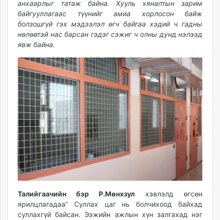
анхаарлыг татаж байна. Хууль хяналтын зарим
ikon.mn
байгууллагаас түүнийг амиа хорлосон байж
mnb.mn
болзошгүй гэх мэдээлэл өгч байгаа хэдий ч гадны
Livetv.mn
нөлөөтэй нас барсан гэдэг сэжиг ч олны дунд нэлээд
Eguur.mn
явж байна.
24tsag.mn
shuud.mn
eagle.mn
ergelt.mn
zarig.mn
today.mn
zuv.mn
mminfo.mn
ugluu.mn
urlag.mn
unen.mn
asu.mn
Талийгаачийн бэр Р.Мөнхзул
хэвлэлд өгсөн
ярилцлагадаа” Суллах цаг нь болчихоод байхад
shudarga.mn
суллахгүй байсан. Ээжийн ажлын хүн залгахад нэг
shuurhai.mn