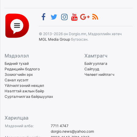
© 2013-2026 он Dorgio.mn, Мэдээллийн хөтөч
MGL Media Group
бүтээсэн.
Мэдээлэл
Хамтрагч
Бидний тухай
Байгууллага
Редакцийн бодлого
Сайтууд
Зохиогчийн эрх
Чөлөөт нийтлэгч
Санал хүсэлт
Үйлчилгээний нөхцөл
Нээлттэй ажлын байр
Сурталчилгаа байршуулах
Харилцаа
Мэдээний алба:
7711 4747
dorgio.news@yahoo.com