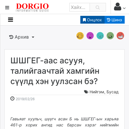
Онцлох
Шинэ
Мэдээллийн
Зар мэдээллийн
Архив
Банк санхүү
Бизнес ААН
Төрийн
ШШГЕГ-аас асууя,
Нийслэлийн
талийгаачтай хамгийн
сүүлд хэн уулзсан бэ?
dorgio.mn
Gogo.mn
Нийгэм
,
Бусад
caak.mn
2019-
2026-
2019/02/26
news.mn
02-
08-
26
08
zindaa.mn
12:20:46
21:25:51
Гавьяат хуульч, шүүгч асан Б нь ШШГЕГ-ын харьяа
Baabar.mn
461-р хорих ангид нас барсан хэрэг нийгмийн
tovch.mn