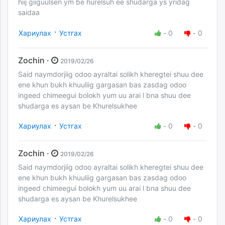
hiij giiguulsen ym be hurelsuh ee shudarga ys yridag
saidaa
·
Хариулах
Устгах
-
0
-
0
Zochin ·
2019/02/26
Said naymdorjiig odoo ayraltai solikh kheregtei shuu dee
ene khun bukh khuuliig gargasan bas zasdag odoo
ingeed chimeegui bolokh yum uu arai l bna shuu dee
shudarga es aysan be Khurelsukhee
·
Хариулах
Устгах
-
0
-
0
Zochin ·
2019/02/26
Said naymdorjiig odoo ayraltai solikh kheregtei shuu dee
ene khun bukh khuuliig gargasan bas zasdag odoo
ingeed chimeegui bolokh yum uu arai l bna shuu dee
shudarga es aysan be Khurelsukhee
·
Хариулах
Устгах
-
0
-
0