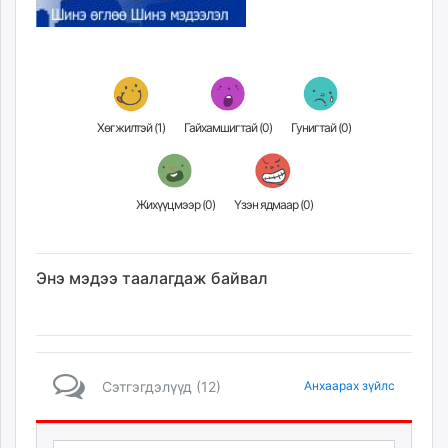
Хөгжилтэй (
1
)
Гайхамшигтай (
0
)
Гунигтай (
0
)
Жихүүцмээр (
0
)
Үзэн ядмаар (
0
)
Энэ мэдээ таалагдаж байвал
Сэтгэгдэлүүд (12)
Анхаарах зүйлс