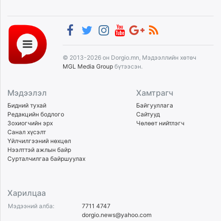
© 2013-2026 он Dorgio.mn, Мэдээллийн хөтөч
MGL Media Group
бүтээсэн.
Мэдээлэл
Хамтрагч
Бидний тухай
Байгууллага
Редакцийн бодлого
Сайтууд
Зохиогчийн эрх
Чөлөөт нийтлэгч
Санал хүсэлт
Үйлчилгээний нөхцөл
Нээлттэй ажлын байр
Сурталчилгаа байршуулах
Харилцаа
Мэдээний алба:
7711 4747
dorgio.news@yahoo.com