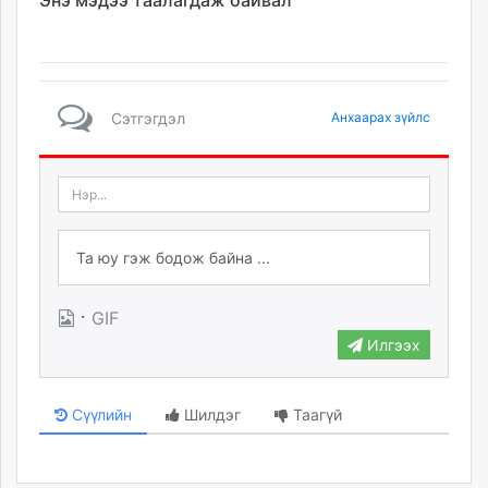
Энэ мэдээ таалагдаж байвал
Сэтгэгдэл
Анхаарах зүйлс
·
GIF
Илгээх
Сүүлийн
Шилдэг
Таагүй