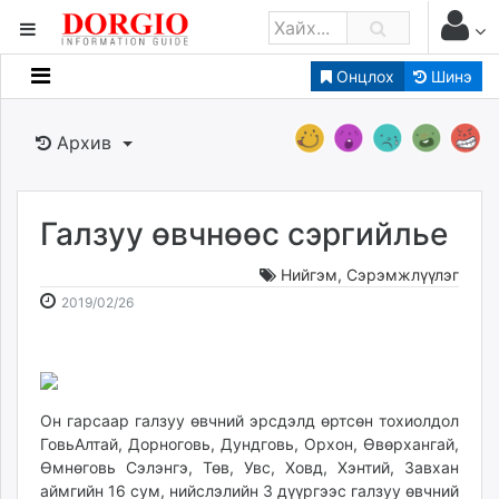
Онцлох
Шинэ
Мэдээллийн
Зар мэдээллийн
Архив
Банк санхүү
Бизнес ААН
Төрийн
Галзуу өвчнөөс сэргийлье
Нийслэлийн
Нийгэм
,
Сэрэмжлүүлэг
2019-
2026-
2019/02/26
dorgio.mn
02-
08-
Gogo.mn
26
09
caak.mn
12:49:05
22:37:55
news.mn
Он гарсаар галзуу өвчний эрсдэлд өртсөн тохиолдол
zindaa.mn
ГовьАлтай, Дорноговь, Дундговь, Орхон, Өвөрхангай,
Baabar.mn
Өмнөговь Сэлэнгэ, Төв, Увс, Ховд, Хэнтий, Завхан
tovch.mn
аймгийн 16 сум, нийслэлийн 3 дүүргээс галзуу өвчний