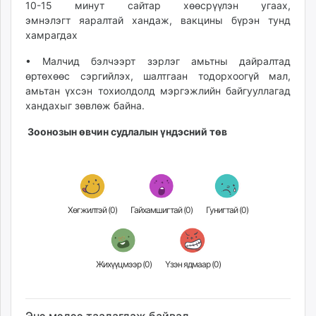
10-15 минут сайтар хөөсрүүлэн угаах,
unuudur.mn
эмнэлэгт яаралтай хандаж, вакцины бүрэн тунд
isee.mn
хамрагдах
mglradio.com
• Малчид бэлчээрт зэрлэг амьтны дайралтад
fact.mn
өртөхөөс сэргийлэх, шалтгаан тодорхоогүй мал,
itoim.mn
амьтан үхсэн тохиолдолд мэргэжлийн байгууллагад
tumen.mn
хандахыг зөвлөж байна.
shuum.mn
Зоонозын өвчин судлалын үндэсний төв
times.mn
tvmongolia.mn
mass.mn
unegui.mn
assa.mn
Хөгжилтэй (
0
)
Гайхамшигтай (
0
)
Гунигтай (
0
)
toim.mn
tac.mn
paparazzi.mn
Жихүүцмээр (
0
)
Үзэн ядмаар (
0
)
unread.today