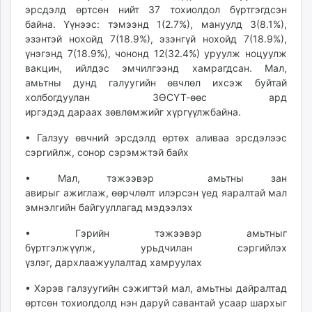
эрсдэлд өртсөн нийт 37 тохиолдол бүртгэгдсэн
ikon.mn
байна. Үүнээс: тэмээнд 1(2.7%), мануулд 3(8.1%),
mnb.mn
эзэнтэй нохойд 7(18.9%), эзэнгүй нохойд 7(18.9%),
Livetv.mn
үнэгэнд 7(18.9%), чононд 12(32.4%) уруулж ноцуулж
Eguur.mn
вакцин, ийлдэс эмчилгээнд хамрагдсан. Мал,
24tsag.mn
амьтны дунд галуугийн өвчлөл ихсэж буйтай
холбогдуулан ЗӨСҮТ-өөс ард
shuud.mn
иргэдэд дараах зөвлөмжийг хүргүүлжбайна.
eagle.mn
ergelt.mn
• Галзуу өвчний эрсдэлд өртөх аливаа эрсдэлээс
zarig.mn
сэргийлж, сонор сэрэмжтэй байх
today.mn
• Мал, тэжээвэр амьтны зан
zuv.mn
авирыг ажиглаж, өөрчлөлт илэрсэн үед яаралтай мал
mminfo.mn
эмнэлгийн байгууллагад мэдээлэх
ugluu.mn
• Гэрийн тэжээвэр амьтныг
urlag.mn
бүртгэлжүүлж, урьдчилан сэргийлэх
unen.mn
үзлэг, дархлаажуулалтад хамруулах
asu.mn
• Хэрэв галзуугийн сэжигтэй мал, амьтны дайралтад
shudarga.mn
өртсөн тохиолдолд нэн даруй савантай усаар шархыг
shuurhai.mn