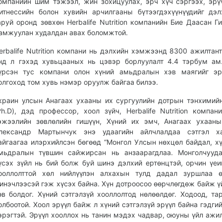
омпанийн шим тэжээл, жин зохицуулах, эрч хүч сэргээх, эрү
итнессийн болон хувийн арчилгааны бүтээгдэхүүнүүдийг дэ
аруй оронд зөвхөн Herbalife Nutrition компанийн Бие Даасан Г
амжуулан худалдан авах боломжтой.
erbalife Nutrition компани нь дэлхийн хэмжээнд 8300 ажилтант
нд л гэхэд хувьцааных нь цэвэр борлуулалт 4.4 тэрбум ам
үрсэн тус компани олон хүний амьдралын хэв маягийг эрү
олгоход том хувь нэмэр оруулж байгаа билээ.
краин улсын Анагаах ухааны их сургуулийн дотрын тэнхимий
Ph.D), дэд профессор, хоол зүйч, Herbalife Nutrition компа
эжээлийн зөвлөлийн гишүүн, Хүний их эмч, Анагаах ухаан
лександр Мартынчук энэ удаагийн айлчлалдаа сэтгэл ха
айгаагаа илэрхийлсэн бөгөөд “Монгол Улсын нөхцөл байдал, х
мьдралын түвшин сайжирсан нь анзаарагдлаа. Монголчууда
үсэх зүйл нь бий болж буй шинэ дэлхий ертөнцтэй, орчин үеи
ооллолттой хөл нийлүүлэн алхахын тулд дадал зуршлаа ө
инэчлээсэй гэж хүсэх байна. Хүн дотроосоо өөрчлөгдөж байж ү
өв болдог. Хүний сэтгэлзүй хооллолтод нөлөөлдөг. Ходоод, та
олбоотой. Хоол эрүүл байж л хүний сэтгэлзүй эрүүл байна гэдгий
эрэгтэй. Эрүүл хооллох нь танин мэдэх чадвар, оюуны үйл ажи