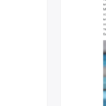
м
М
х
м
х
т
б