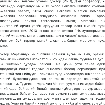
үний их эмч, Анагаах ухааны доктор (Ph.D), Дэд профессор, х
лександр Мартынчук нь 2013 оноос Herbalife Nutrition компа
эжээлийн зөвлөх, 2014 оноос Herbalife Nutrition компан
эжээлийн зөвлөлийн гишүүнээр ажиллаж байна. Тэрэ
оловсруулах эрхтэн тогтолцооны эмгэг, эмгэгийн оно
мчилгээний орчин үеийн аргуудын талаар олон жилийн тур
эргэжилтэн юм. 2010 оноос өнөөг хүртэл “Иммунотермисто
үнсний үл зохицлын оношилгооны шинэ чиглэл” сэдвээр докто
үйцэтгэж буй тэрээр манай улсын салбарын мэргэжилтнүүд
рлоо.
октор Мартынчук нь “Эртний Грекийн аугаа их эмч, эртний
хааныг шинэчлэгч Гипократ “Би юу идэж байна, түүнийхээ дүр 
эж хэлснийг дурдаж байсан. Энэ үгийн утга санаа өдий
лдагдаагүй байна” гэдгийг онцолсон бөгөөд өөрчлөгдөж бу
ртөнцтэй хөл нийлүүлэн алхахын тулд хооллолтдоо анхаарал х
үнсний бүтээгдэхүүнээ зөв сонгохын зэрэгцээ зохистой х
өвлөсөн юм. Түүнчлэн нүүдэлчин Монголчууд мах их иддэг байсан
унгүй иддэг байгаагүй. Өвлийн тэсгэм хүйтэн, эрс тэс уур амьсг
дэж давдаг байсан бол одоо төв суурин газарт ажиллаж, амь
онголчуудын амьдралын хэв маягт дан мах идэх нь тохир
урдав. Учир нь биеийн хүчний ажил огт хийхгүй ч өвөл, зунгүй 