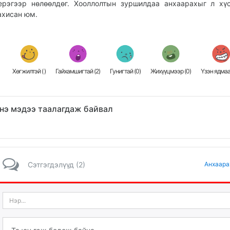
ерэгээр нөлөөлдөг. Хооллолтын зуршилдаа анхаарахыг л хү
ахисан юм.
Хөгжилтэй (
)
Гайхамшигтай (
2
)
Гунигтай (
0
)
Жихүүцмээр (
0
)
Үзэн ядмаа
нэ мэдээ таалагдаж байвал
Сэтгэгдэлүүд (2)
Анхаара