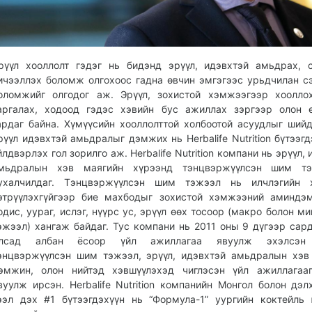
рүүл хооллолт гэдэг нь бидэнд эрүүл, идэвхтэй амьдрах, 
ичээллэх боломж олгохоос гадна өвчин эмгэгээс урьдчилан с
оломжийг олгодог аж. Эрүүл, зохистой хэмжээгээр хоолло
аргалах, ходоод гэдэс хэвийн бус ажиллах зэргээр олон 
ардаг байна. Хүмүүсийн хооллолттой холбоотой асуудлыг ший
рүүл идэвхтэй амьдралыг дэмжих нь Herbalife Nutrition бүтээгд
йлдвэрлэх гол зорилго аж. Herbalife Nutrition компани нь эрүүл,
мьдралын хэв маягийн хүрээнд тэнцвэржүүлсэн шим тэ
ухалчилдаг. Тэнцвэржүүлсэн шим тэжээл нь илчлэгийн 
этрүүлэхгүйгээр бие махбодыг зохистой хэмжээний аминдэ
одис, уураг, ислэг, нүүрс ус, эрүүл өөх тосоор (макро болон м
эжээл) хангаж байдаг. Тус компани нь 2011 оны 9 дүгээр сар
лсад албан ёсоор үйл ажиллагаа явуулж эхэлсэн 
энцвэржүүлсэн шим тэжээл, эрүүл, идэвхтэй амьдралын хэв
эмжин, олон нийтэд хэвшүүлэхэд чиглэсэн үйл ажиллагааг
вуулж ирсэн. Herbalife Nutrition компанийн Монгол болон дэл
ээл дэх #1 бүтээгдэхүүн нь “Формула-1” уургийн коктейль