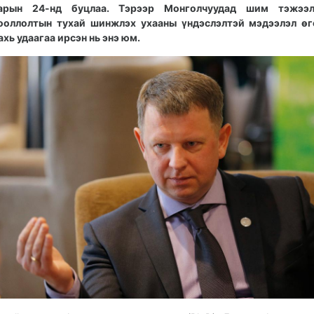
арын 24-нд буцлаа. Тэрээр Монголчуудад шим тэжээл
ооллолтын тухай шинжлэх ухааны үндэслэлтэй мэдээлэл өг
ахь удаагаа ирсэн нь энэ юм.