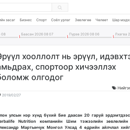
ийн засаг
Бизнес
Спорт
Соёл урлаг
Зөвлөгөө
Чөлөөт
Шар мэдэ
 08
Баасан 2026 08 07
Пүрэв 2026 08 06
Лхагва 2
Эрүүл хооллолт нь эрүүл, идэвхт
амьдрах, спортоор хичээллэх
боломж олгодог
Нийгэ
2019-
2026-
2019/02/27
02-
08-
27
09
10:04:08
22:39:38
лон улсын нэр хүнд бүхий Бие даасан 20 гаруй эрдэмтдээ
erbalife Nutrition компанийн Шим тэжээлийн зөвлөлийн
лександр Мартынчук Монгол Улсад 4 өдрийн айлчлал хийг