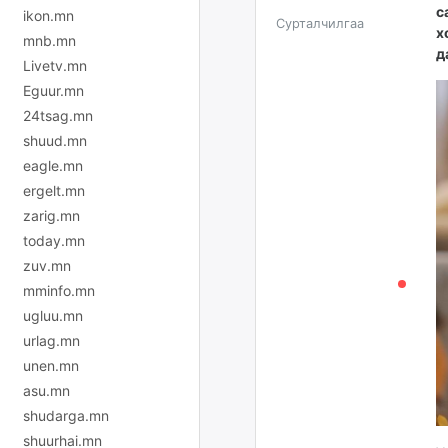
с
ikon.mn
Сурталчилгаа
х
mnb.mn
д
Livetv.mn
Eguur.mn
24tsag.mn
shuud.mn
eagle.mn
ergelt.mn
zarig.mn
today.mn
zuv.mn
mminfo.mn
ugluu.mn
urlag.mn
unen.mn
asu.mn
shudarga.mn
shuurhai.mn