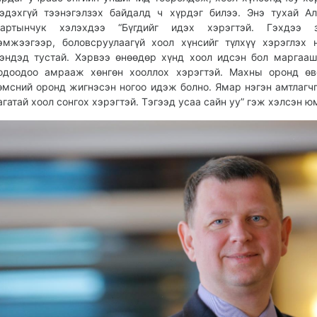
эдэхгүй тээнэгэлзэх байдалд ч хүрдэг билээ. Энэ тухай А
артынчук хэлэхдээ “Бүгдийг идэх хэрэгтэй. Гэхдээ з
эмжээгээр, боловсруулаагүй хоол хүнсийг түлхүү хэрэглэх 
эндэд тустай. Хэрвээ өнөөдөр хүнд хоол идсэн бол маргааш
одоодоо амрааж хөнгөн хооллох хэрэгтэй. Махны оронд өв
өмсний оронд жигнэсэн ногоо идэж болно. Ямар нэгэн амтлагчг
агатай хоол сонгох хэрэгтэй. Тэгээд усаа сайн уу” гэж хэлсэн ю