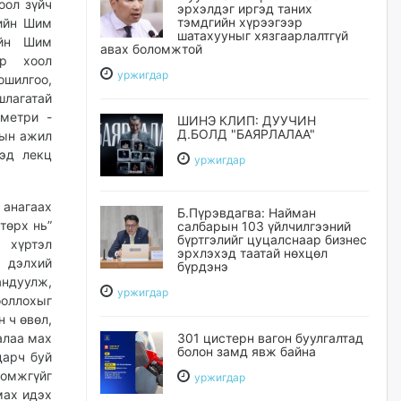
оол зүйч
эрхэлдэг иргэд таних
тэмдгийн хүрээгээр
нийн Шим
шатахууныг хязгаарлалтгүй
ийн Шим
авах боломжтой
эр хоол
уржигдар
шилгоо,
шлагатай
метри -
ШИНЭ КЛИП: ДУУЧИН
Д.БОЛД "БАЯРЛАЛАА"
рын ажил
эд лекц
уржигдар
 анагаах
Б.Пүрэвдагва: Найман
төрх нь”
салбарын 103 үйлчилгээний
бүртгэлийг цуцалснаар бизнес
 хүртэл
эрхлэхэд таатай нөхцөл
й дэлхий
бүрдэнэ
андуулж,
уржигдар
ооллохыг
 ч өвөл,
алаа мах
301 цистерн вагон буулгалтад
болон замд явж байна
дарч буй
омжгүйг
уржигдар
мах идэх