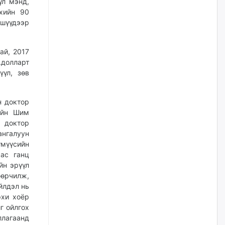
үл мэнд,
наймдугаар сарын 14-нөөс
ажиллуулж эхэлнэ
лхийн 90
ишүүдээр
2026/08/06
Орон сууц, нийтийн аж ахуй,
ай, 2017
авто зам, тохижилт
.долларт
үйлчилгээний ажилтнуудын
үл, зөв
ХАРИЛЦАА хандлагатай
холбоотой ГОМДОЛ их байгааг
дурдлаа
н доктор
2026/08/06
нийн Шим
ы доктор
Бариста хийх нь залуусын
нгалуун
дунд яагаад трэнд болов
үмүүсийн
2026/08/06
ас ганц
йн эрүүл
өрчилж,
Өмгөөлөгч Б.Оюунбилэг:
йлдэл нь
"Урьхан" Б.Чинбат гэж хүн
бизнес хамтрагчаа гүтгэж
рхи хоёр
хууль хяналтын байгууллагаар
г ойлгох
шалгуулж, торны цаана
ллагаанд
суулгана гэх мэтээр дарамталдаг