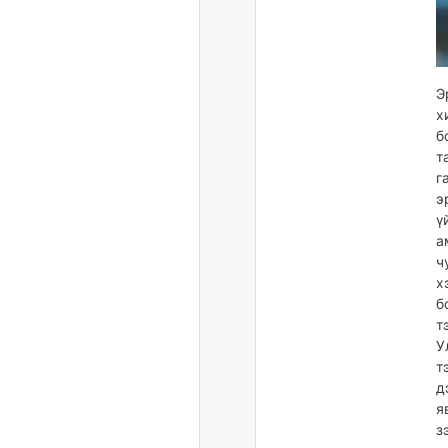
Э
х
б
т
г
э
ү
а
ч
х
б
т
У
т
д
я
з