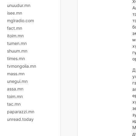
Х
unuudur.mn
А
isee.mn
т
т
mglradio.com
б
fact.mn
э
itoim.mn
м
tumen.mn
х
shuum.mn
г
times.mn
о
tvmongolia.mn
Д
mass.mn
у
unegui.mn
г
assa.mn
а
е
toim.mn
х
tac.mn
з
paparazzi.mn
з
unread.today
и
М
д