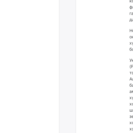
к
ф
г
д
H
о
х
б
У
(
т
А
б
а
х
х
ш
з
х
х