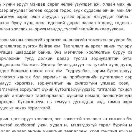
ь хүний эрүүл мэндэд сөрөг нөлөө үзүүлдэг аж. Улаан мах нь
хээр агуулдаг бөгөөд ходоод гэдэс, зүрх судасны өвчин, мөн Он
мгэгүүд зэрэг олон асуудал үүсгэх эрсдэл дагуулдаг байна.
ахан буюу хүнд хоол идсэний дараа заавал ходоод гэдсээ
өнгөн хооллох нь эрүүл мэндэд тустай гэдгийг анхааруулсан.
лаан махны зохисгүй хэрэглээ нь өнөөгийн томоохон асуудал бо
аргалалтад хүргэж байгаа юм. Таргалалт нь архаг өвчин тул эр
угацаа шаарддаг байна. Энэ мэтчилэн хооллолтын буруу х
өрчлөхийн тулд дэлхий даяар тусгай зориулалттай бүтээ
йлдвэрлэх болжээ. Эдгээр бүтээгдэхүүн нь тухайн хүнд дута
рдэс бодисыг нөхөж өгөх юм. Тодруулбал, зарим бүтээгдэхүү
слэгээр хангах бол заримыг нь пробиотикийн дутагдлаас сэр
үмүүс хэрэглээ, зориулалтыг нь ойлгохгүйн улмаас хоол,
эглэмийн зориулалт бүхий бүтээгдэхүүнүүдээс татгалзах тохиол
үнийг энгийнээр тайлбарлавал, хүнсний нэмэлт, биологийн ид
эрлэдэг бүтээгдэхүүн нь хүмүүст дутагддаг иод, төмөр зэр
одисыг нөхөх зорилготой.
рчин цагт эрүүл хооллолт, зөв зохистой хооллолтын хэмжээ бо
үнстэй холбоотой үнэн, худал нь мэдэгдэхгүй төрөл бүрийн 
ардаг учраас энгийн уншигчид төөрөлдөж, хоол хүнсэнд юу хэ