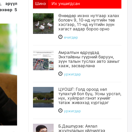
, эрүүл
Шинэ
Их уншигдсан
өхөөр 5
Өнөөдөр ихэнх нутгаар халах
боловч 9, 10-нд нутгийн төв
хэсгээр, 11-нд нутгийн зүүн
хагаст аадар бороо орно
өчигдѳр
Амралтын өдрүүдэд
Энхтайвны гүүрний баруун,
зүүн талын туслах авто замыг
хааж, засварлана
уржигдар
ЦУОШГ: Голд ороод хөл
тулахгүй бол буц. Усны урсгал,
нүх, хуйлрал гэнэт хүнийг
татаж живэхэд хүргэдэг
уржигдар
Б.Дашпүрэв: Аялал
жуулчлалын үйлчилгээ