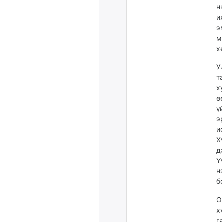
н
и
э
м
х
У
т
х
ө
ү
э
и
Х
д
Ү
н
б
О
х
г