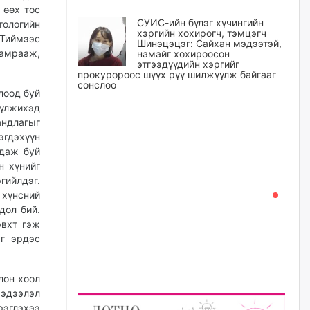
 өөх тос
СУИС-ийн бүлэг хүчингийн
тологийн
хэргийн хохирогч, тэмцэгч
 Тиймээс
Шинэцэцэг: Сайхан мэдээтэй,
 амрааж,
намайг хохироосон
этгээдүүдийн хэргийг
прокуророос шүүх рүү шилжүүлж байгааг
сонслоо
лоод буй
уржигдар
үүлжихэд
андлагыг
гдэхүүн
Өчигдрийн байдлаар ₮10000
доош дүнгээр шатахууны
гдаж буй
худалдан авалт хийсэн 1500
н хүнийг
баримт бүртгэгджээ
гийлдэг.
уржигдар
 хүнсний
дол бий.
эвхт гэж
Шатахуун олголтыг 50,000
төгрөгөөр хязгаарласныг
эг эрдэс
нэмэгдүүлж 100,000 төгрөгт
хүргэхээр судалж байгаа
лон хоол
уржигдар
мэдээлэл
рэглэхээ