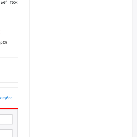
сье” гэж
2026/08/06
Д.Амарбаясгалан:
Шатахууныхаа 97 хувийг нэг
улсаас авдаг хараат байдлаа
зогсоож, Арабын орнуудаас
нийлүүлэх ажлыг сэргээх
р (
0
)
ёстой
2026/08/06
Худалдагч Н.Амарзаяа:
Дэлгүүрийн 32 хуудастай
өрийн дэвтэр долоо хоногт л
дүүрдэг
2026/08/06
х зүйлс
АИ-92 шатахууны нийлүүлэлт
тасралтгүй үргэлжилж байна
2026/08/06