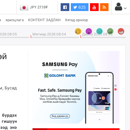
625
CHF 3,824.26₮
э
ярилцлага
КОНТЕНТ ЗАДЛАН
Хятад орноор
026 08 05
Мягмар 2026 08 04
Даваа 2026 08 03
эй
м
,
Бусад
с бүрдэх
 гишүүн
ээд энэ