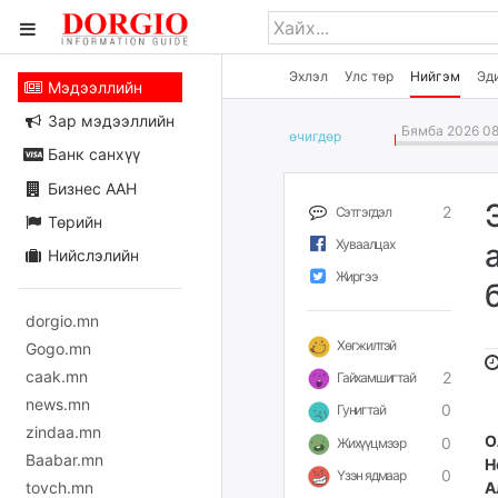
Эхлэл
Улс төр
Нийгэм
Эд
Мэдээллийн
Зар мэдээллийн
Бямба 2026 08
өчигдѳр
Банк санхүү
Бизнес ААН
2
Сэтгэгдэл
Төрийн
Хуваалцах
Нийслэлийн
Жиргээ
dorgio.mn
Хөгжилтэй
Gogo.mn
caak.mn
2
Гайхамшигтай
news.mn
0
Гунигтай
zindaa.mn
О
0
Жихүүцмээр
Baabar.mn
H
0
Үзэн ядмаар
tovch.mn
А