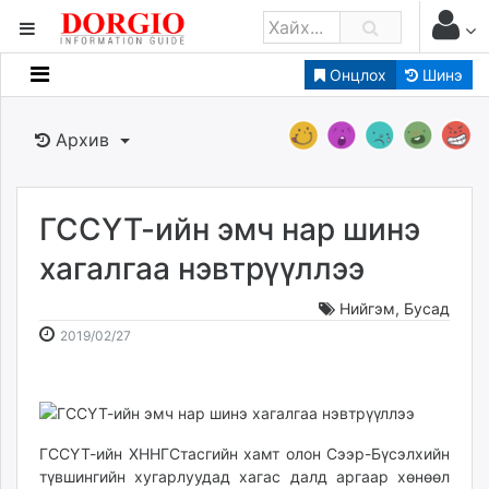
Онцлох
Шинэ
Мэдээллийн
Зар мэдээллийн
Архив
Банк санхүү
Бизнес ААН
Төрийн
ГССҮТ-ийн эмч нар шинэ
Нийслэлийн
хагалгаа нэвтрүүллээ
Нийгэм
,
Бусад
dorgio.mn
2019-
2026-
2019/02/27
Gogo.mn
02-
08-
caak.mn
27
06
news.mn
13:36:16
22:41:48
zindaa.mn
Baabar.mn
ГССҮТ-ийн ХННГСтасгийн хамт олон Сээр-Бүсэлхийн
түвшингийн хугарлуудад хагас далд аргаар хөнөөл
tovch.mn