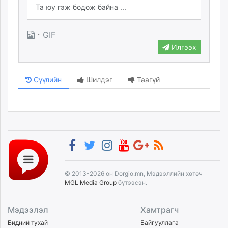
·
GIF
Илгээх
Сүүлийн
Шилдэг
Таагүй
© 2013-2026 он Dorgio.mn, Мэдээллийн хөтөч
MGL Media Group
бүтээсэн.
Мэдээлэл
Хамтрагч
Бидний тухай
Байгууллага