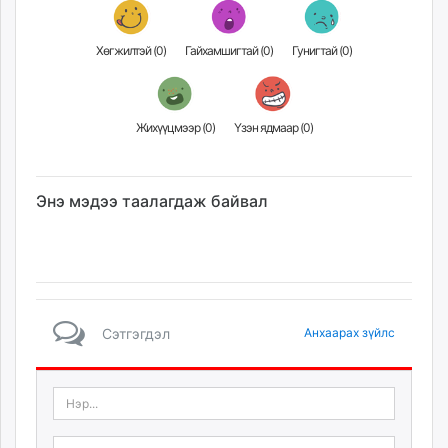
unuudur.mn
isee.mn
Хөгжилтэй (
0
)
Гайхамшигтай (
0
)
Гунигтай (
0
)
mglradio.com
fact.mn
itoim.mn
Жихүүцмээр (
0
)
Үзэн ядмаар (
0
)
tumen.mn
shuum.mn
times.mn
Энэ мэдээ таалагдаж байвал
tvmongolia.mn
mass.mn
unegui.mn
assa.mn
toim.mn
Сэтгэгдэл
Анхаарах зүйлс
tac.mn
paparazzi.mn
unread.today