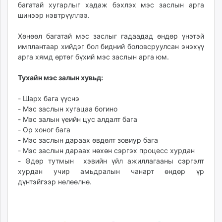
багатай хугарлыг хадаж бэхлэх мэс заслын арга
ikon.mn
шинээр нэвтрүүллээ.
mnb.mn
Livetv.mn
Хөнөөл багатай мэс заслыг гадаадад өндөр үнэтэй
Eguur.mn
имплантаар хийдэг бол бидний боловсруулсан энэхүү
арга хямд өртөг бүхий мэс заслын арга юм.
24tsag.mn
shuud.mn
Тухайн мэс залын хувьд:
eagle.mn
ergelt.mn
- Шарх бага үүснэ
zarig.mn
- Мэс заслын хугацаа богино
- Мэс залын үеийн цус алдалт бага
today.mn
- Ор хоног бага
zuv.mn
- Мэс заслын дараах өвдөлт зовиур бага
mminfo.mn
- Мэс заслын дараах нөхөн сэргэх процесс хурдан
ugluu.mn
- Өдөр тутмын хэвийн үйл ажиллагааны сэргэлт
urlag.mn
хурдан учир амьдралын чанарт өндөр үр
unen.mn
дүнтэйгээр нөлөөлнө.
asu.mn
shudarga.mn
shuurhai.mn