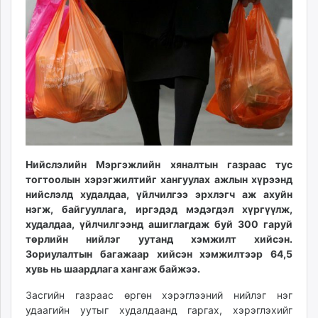
ikon.mn
mnb.mn
Livetv.mn
Eguur.mn
24tsag.mn
shuud.mn
eagle.mn
ergelt.mn
zarig.mn
Нийслэлийн Мэргэжлийн хяналтын газраас тус
today.mn
тогтоолын хэрэгжилтийг хангуулах ажлын хүрээнд
zuv.mn
нийслэлд худалдаа, үйлчилгээ эрхлэгч аж ахуйн
mminfo.mn
нэгж, байгууллага, иргэдэд мэдэгдэл хүргүүлж,
худалдаа, үйлчилгээнд ашиглагдаж буй 300 гаруй
ugluu.mn
төрлийн нийлэг уутанд хэмжилт хийсэн.
urlag.mn
Зориулалтын багажаар хийсэн хэмжилтээр 64,5
unen.mn
хувь нь шаардлага хангаж байжээ.
asu.mn
Засгийн газраас өргөн хэрэглээний нийлэг нэг
shudarga.mn
удаагийн уутыг худалдаанд гаргах, хэрэглэхийг
shuurhai.mn