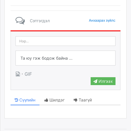
Сэтгэгдэл
Анхаарах зүйлс
·
GIF
Илгээх
Сүүлийн
Шилдэг
Таагүй