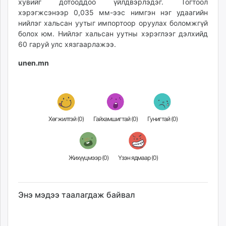
хувийг дотооддоо үйлдвэрлэдэг. Тогтоол
хэрэгжсэнээр 0,035 мм-ээс нимгэн нэг удаагийн
нийлэг хальсан уутыг импортоор оруулах боломжгүй
болох юм. Нийлэг хальсан уутны хэрэглээг дэлхийд
60 гаруй улс хязгаарлажээ.
unen.mn
Хөгжилтэй (
0
)
Гайхамшигтай (
0
)
Гунигтай (
0
)
Жихүүцмээр (
0
)
Үзэн ядмаар (
0
)
Энэ мэдээ таалагдаж байвал