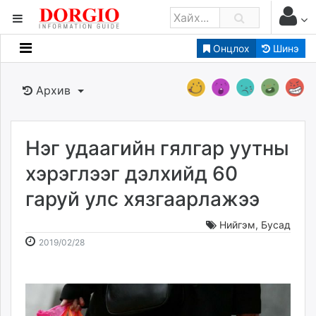
Онцлох
Шинэ
Мэдээллийн
Зар мэдээллийн
Архив
Банк санхүү
Бизнес ААН
Төрийн
Нэг удаагийн гялгар уутны
Нийслэлийн
хэрэглээг дэлхийд 60
гаруй улс хязгаарлажээ
dorgio.mn
Gogo.mn
Нийгэм
,
Бусад
caak.mn
2019-
2026-
2019/02/28
news.mn
02-
08-
28
08
zindaa.mn
11:13:51
21:10:24
Baabar.mn
tovch.mn