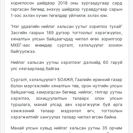
хориглосон шийдвэр 2018 оны зургаадугаар сард
unuudur.mn
гаргасан бөгөөд энэхүү шийдвэр гуравдугаар сарын
isee.mn
1-ээс эхлэн хүчин төгөлдөр үйлчилж эхлэх юм.
mglradio.com
“Нэг удаагийн нийлэг хальсан уутыг хориглох тухай”
fact.mn
Засгийн газрын 189 дүгээр тогтоолыг хэрэгжүүлэх,
itoim.mn
хяналтын улсын байцаагчдад чиглэл өгөх зорилгоор
tumen.mn
МХЕГ-аас өнөөдөр сургалт, хэлэлцүүлэг зохион
shuum.mn
байгуулжээ.
times.mn
Нийлэг хальсан уутны хэрэглээг дэлхийд 60 гаруй
tvmongolia.mn
улс хязгаарлаад байгаа
mass.mn
Сургалт, хэлэлцүүлэгт БОАЖЯ, Гаалийн ерөнхий газар
unegui.mn
болон мэргэжлийн хяналтын төв, орон нутгийн улсын
assa.mn
байцаагчид хамрагдсан бөгөөд нийлэг, гялгар уутны
toim.mn
хэрэглээ, зохицуулалтын талаарх олон улсын
tac.mn
туршлага, манай улсад авч хэрэгжүүлж буй арга
paparazzi.mn
хэмжээний талаар мэдээлэл өгч, тогтоолын
unread.today
хэрэгжилтийг хангуулах талаар чиглэл өгсөн байна.
Манай улсын хувьд нийлэг хальсан уутны 35 орчим