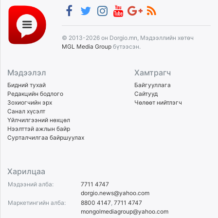
© 2013-2026 он Dorgio.mn, Мэдээллийн хөтөч
MGL Media Group
бүтээсэн.
Мэдээлэл
Хамтрагч
Бидний тухай
Байгууллага
Редакцийн бодлого
Сайтууд
Зохиогчийн эрх
Чөлөөт нийтлэгч
Санал хүсэлт
Үйлчилгээний нөхцөл
Нээлттэй ажлын байр
Сурталчилгаа байршуулах
Харилцаа
Мэдээний алба:
7711 4747
dorgio.news@yahoo.com
Маркетингийн алба:
8800 4147
,
7711 4747
mongolmediagroup@yahoo.com