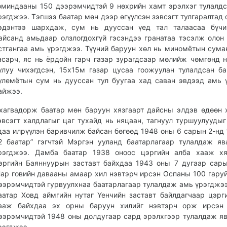
оминдааны 150 дээрэмчидтэй 9 нөхрийн хамт эрэлхэг тулалд
рэгджээ. Тэгшээ баатар мөн дээр өгүүлсэн зэвсэгт тулгаралтад
эдэнтээ шархдаж, сум нь дууссан үед тал талаасаа бүчи
айсанд амьдаар олзлогдохгүй гэсэндээ гранатаа тэсэлж олон
стгангаа амь үрэгджээ. Түүний баруун хөл нь миномётын сума
асарч, яс нь ёрдойн гарч газар зурагдсаар мөлийж чөмгөнд 
улуу чихэгдсэн, 15х15м газар цусаа гоожуулан тулалдсан ба
улемётын сум нь дууссан тул буугаа хад саван эвдээд амь 
айжээ.
хагвадорж баатар мөн баруун хязгаарт дайсны элдэв өдөөн х
эвсэгт халдлагыг цаг тухайд нь няцаан, тагнуул туршуулуудыг
даа илрүүлэн баривчилж байсан бөгөөд 1948 оны 6 сарын 2-нд
2 баатар” гэгчтэй Мэргэн ууланд баатарлагаар тулалдаж я
рэгджээ. Дамба баатар 1938 оноос цэргийн алба хааж хя
эргийн Баяннуурын заставт байхдаа 1943 оны 7 дугаар сар
ар говийн давааны амаар хил нэвтэрч ирсэн Оспаны 100 гаруй
ээрэмчидтэй гурвуулхнаа баатарлагаар тулалдаж амь үрэгджээ
аатар Ховд аймгийн нутаг Үенчийн заставт байлдагчаар цэрг
ааж байхдаа эх орны баруун хилийг нэвтэрч орж ирсэн
ээрэмчидтэй 1948 оны долдугаар сард эрэлхгээр тулалдаж я
рэгджээ.