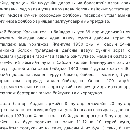
айнд оролцож Жанчхүүгийн давааны их бэхлэлтийг эзлэн ава
айлдааны үед хэдэн удаа шархадсан боловч дайсныг устгасаар,
нги, үндсэн хүчний хоорондын холбооны тасарсан утсыг аман
нгийнхаа холбоо харилцааг залгуулсаар амь үрэгджээ.
кей баатар Халхын голын байлдааны үед VI морьт дивизийн с
ахирагч байхдаа олон удаа давуу хүчтэй дайсны эсрэг ба
улалдаж амь үрэгджээ. Ялангуяа 1939 оны VII сарын 24-н
анханд болсон тулалдаанд дайсны давуу хүчний эсрэг с
адамгай удирдан гарамгай гавьяа байгуулжээ. Намнан баатар 
аян-Өлгий аймгийн нутагт байсан хилийн Баяннуурын заста
үрүүч цолтой алба хааж байхдаа 1943 оны 7 дугаар сарын 3
овийн давааны аманд түрүүч Дамба, байлдагч Балжир, Лув
арын хамт харуулд гараад байхад нь Оспаны 100 гаруй 
ээрэмчин улсын хил нэвтэрч нутгийн гүн рүү цөмөрч ирэхэд эр
улалдаж баатарлаг гавьяа байгуулан амь үрэгджээ.
арав баатар Ардын армийн 8 дугаар дивизийн 23 дугаа
орооны танк эсэргүүцэх бууны тусгай салааны захирагч, дэслэг
айхдаа 1939 онд Халхын голын байлдаанд оролцож 8 дугаар са
айсны их бууг тоотынх нь хамт, 11-12-нд 10 гаруй хүнд,
улемётыг тоотуудынх нь хамт, дайсны 4 их буу, 3 танк, 6 ав