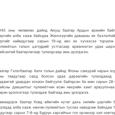
945 оны чөлөөлөх дайнд Аюуш баатар Ардын армийн байл
эргийн алба хааж байхдаа Жанчхүүгийн давааны их бэхлэлтий
үргийг наймдугаар сарын 19-нд авч их хүчээсээ түрүүлж
улемётын галын цэгүүдийг устгасаар арваннэгэн удаа шар
айсантай баатарлагаар тулалдсаар амь үрэгджээ.
аатар Гэлэгбаатар Халх голын дайнд Японы самурай нарын эс
ны тавдугаар сард болсон удаа дараагийн тулалдаанд 
адамгай удирдан зохион байгуулж байлдсан ба мөн сарын 28
айсны давшилтыг пулемётчин есөн нөхрийн хамт арвуулхнаа
арин эрэлхэгээр тулалдаж байгаад амь үрэгджээ.
аваадорж баатар Ховд аймгийн нутаг дахь хилийн цэргийн 
трядад алба хааж хөнгөн пулемётын туслах наводчик байхдаа 
 дугаар сарын 7-8-нд Бүдүүн харгайтын гол орчмоор хил нэвтэ