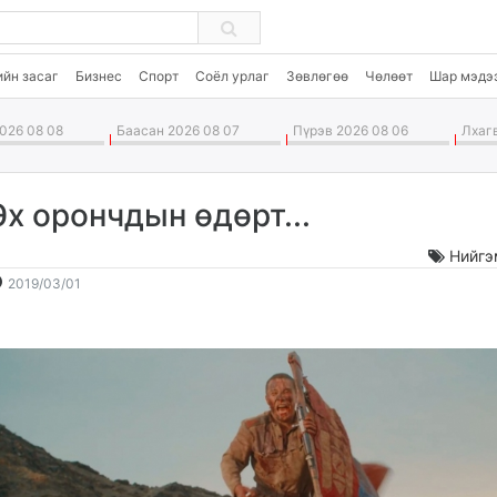
ийн засаг
Бизнес
Спорт
Соёл урлаг
Зөвлөгөө
Чөлөөт
Шар мэдэ
026 08 08
Баасан 2026 08 07
Пүрэв 2026 08 06
Лхагв
Эх орончдын өдөрт...
Нийгэ
2019-
2026-
2019/03/01
03-
08-
01
09
09:16:41
00:21:07