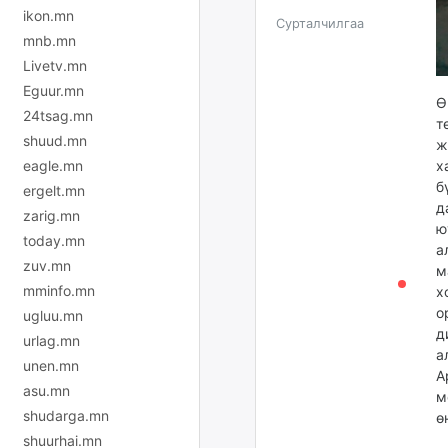
ikon.mn
Сурталчилгаа
mnb.mn
Livetv.mn
Eguur.mn
Ө
24tsag.mn
т
shuud.mn
ж
eagle.mn
х
б
ergelt.mn
д
zarig.mn
ю
today.mn
а
zuv.mn
м
mminfo.mn
х
о
ugluu.mn
д
urlag.mn
а
unen.mn
А
asu.mn
м
shudarga.mn
ө
shuurhai.mn