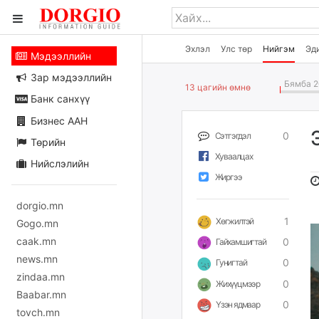
Эхлэл
Улс төр
Нийгэм
Эд
Мэдээллийн
Зар мэдээллийн
Бямба 2
13 цагийн өмнө
Банк санхүү
Бизнес ААН
0
Сэтгэгдэл
Төрийн
Хуваалцах
Нийслэлийн
Жиргээ
dorgio.mn
1
Хөгжилтэй
Gogo.mn
caak.mn
0
Гайхамшигтай
news.mn
0
Гунигтай
zindaa.mn
0
Жихүүцмээр
Baabar.mn
0
Үзэн ядмаар
tovch.mn