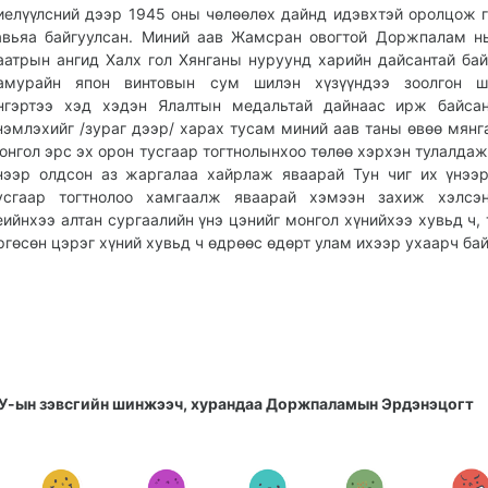
иелүүлсний дээр 1945 оны чөлөөлөх дайнд идэвхтэй оролцож 
авьяа байгуулсан. Миний аав Жамсран овогтой Доржпалам н
аатрын ангид Халх гол Хянганы нуруунд харийн дайсантай ба
амурайн япон винтовын сум шилэн хүзүүндээ зоолгон ш
нгэртээ хэд хэдэн Ялалтын медальтай дайнаас ирж байсан
нэмлэхийг /зураг дээр/ харах тусам миний аав таны өвөө мянг
онгол эрс эх орон тусгаар тогтнолынхоо төлөө хэрхэн тулалдаж
нээр олдсон аз жаргалаа хайрлаж яваарай Тун чиг их үнээ
усгаар тогтнолоо хамгаалж яваарай хэмээн захиж хэлсэ
еийнхээ алтан сургаалийн үнэ цэнийг монгол хүнийхээ хувьд ч, 
ргөсөн цэрэг хүний хувьд ч өдрөөс өдөрт улам ихээр ухаарч бай
У-ын зэвсгийн шинжээч, хурандаа Доржпаламын Эрдэнэцогт