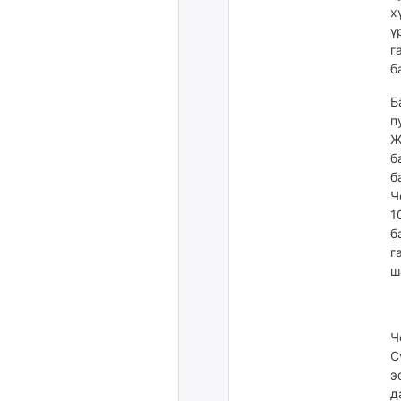
х
ү
г
б
Б
п
Ж
б
б
Ч
1
б
г
ш
Ч
С
э
д