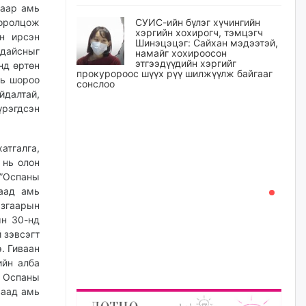
саар амь
СУИС-ийн бүлэг хүчингийн
 оролцож
хэргийн хохирогч, тэмцэгч
н ирсэн
Шинэцэцэг: Сайхан мэдээтэй,
 дайсныг
намайг хохироосон
этгээдүүдийн хэргийг
нд өртөн
прокуророос шүүх рүү шилжүүлж байгааг
нь шороо
сонслоо
йдалтай,
өчигдѳр
үрэгдсэн
Өчигдрийн байдлаар ₮10000
атгалга,
доош дүнгээр шатахууны
худалдан авалт хийсэн 1500
 нь олон
баримт бүртгэгджээ
 ”Оспаны
өчигдѳр
ваад амь
згаарын
ын 30-нд
Шатахуун олголтыг 50,000
төгрөгөөр хязгаарласныг
 зэвсэгт
нэмэгдүүлж 100,000 төгрөгт
. Гиваан
хүргэхээр судалж байгаа
ийн алба
өчигдѳр
 Оспаны
ваад амь