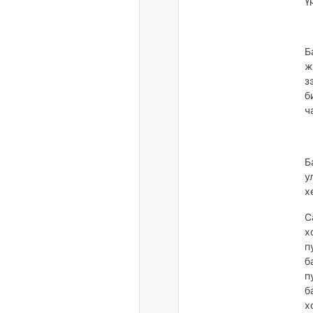
Б
ж
з
б
ч
Б
у
х
С
х
п
б
п
б
х