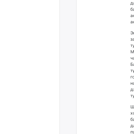
д
б
а
а
Э
з
т
М
ч
Б
т
г
н
д
т
Ш
х
б
д
п