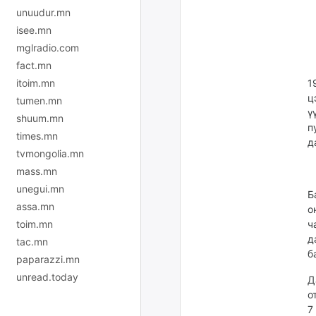
unuudur.mn
isee.mn
mglradio.com
fact.mn
itoim.mn
1
ц
tumen.mn
ү
shuum.mn
п
times.mn
д
tvmongolia.mn
mass.mn
unegui.mn
Б
assa.mn
о
toim.mn
ч
д
tac.mn
б
paparazzi.mn
unread.today
Д
о
7