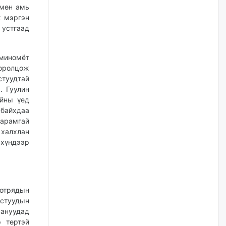
наймдугаар сарын 14-нөөс
 мөн амь
ажиллуулж эхэлнэ
ж мэргэн
уржигдар
устгаад
Орон сууц, нийтийн аж ахуй,
миномёт
авто зам, тохижилт
үйлчилгээний ажилтнуудын
оролцож
ХАРИЛЦАА хандлагатай
стуудтай
холбоотой ГОМДОЛ их байгааг
дурдлаа
. Гуулин
йны үед
уржигдар
 байхдаа
гарамгай
Бариста хийх нь залуусын
 халхлан
дунд яагаад трэнд болов
хүндээр
уржигдар
Өмгөөлөгч Б.Оюунбилэг:
"Урьхан" Б.Чинбат гэж хүн
 отрядын
бизнес хамтрагчаа гүтгэж
истуудын
хууль хяналтын байгууллагаар
ануудад
шалгуулж, торны цаана
суулгана гэх мэтээр дарамталдаг
р төртэй