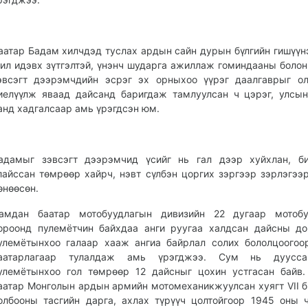
аатар Бадам хилчдэд туслах ардын сайн дурын бүлгийн гишүүн
ил идэвх зүтгэлтэй, үнэнч шударга ажиллаж гоминдааны боло
эвсэгт дээрэмчдийн эсрэг эх орныхоо үүрэг даалгаврыг о
иелүүлж яваад дайсанд баригдаж тамлуулсан ч цэрэг, улсы
анд хадгалсаар амь үрэгдсэн юм.
адамыг зэвсэгт дээрэмчид үсийг нь гал дээр хуйхлан, би
лайссан төмрөөр хайрч, нэвт сүлбэн цоргих зэргээр зэрлэгээ
өнөөсөн.
амдан баатар мотобуудлагын дивизийн 22 дугаар мотобу
ороонд пулемётчин байхдаа анги руугаа халдсан дайсны до
улемётынхоо галаар хааж ангиа байрлал солих бололцоогоо
аатарлагаар тулалдаж амь үрэгджээ. Сум нь дуусс
улемётынхоо гол төмрөөр 12 дайсныг цохин устгасан байв
аатар Монголын ардын армийн мотомеханикжуулсан хуягт VII 
олбооны тасгийн дарга, ахлах түрүүч цолтойгоор 1945 оны 