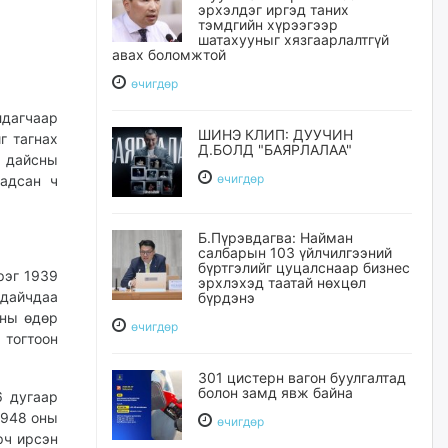
эрхэлдэг иргэд таних
тэмдгийн хүрээгээр
шатахууныг хязгаарлалтгүй
авах боломжтой
өчигдѳр
дагчаар
ШИНЭ КЛИП: ДУУЧИН
г тагнах
Д.БОЛД "БАЯРЛАЛАА"
 дайсны
өчигдѳр
хадсан ч
Б.Пүрэвдагва: Найман
салбарын 103 үйлчилгээний
бүртгэлийг цуцалснаар бизнес
рэг 1939
эрхлэхэд таатай нөхцөл
дайчдаа
бүрдэнэ
-ны өдөр
өчигдѳр
 тогтоон
301 цистерн вагон буулгалтад
болон замд явж байна
6 дугаар
1948 оны
өчигдѳр
рч ирсэн