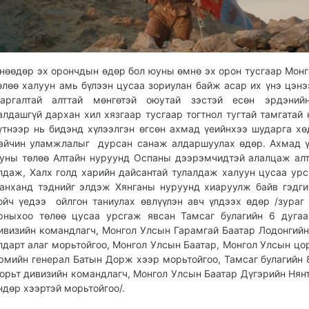
нөөдөр эх орончдын өдөр бол юуны өмнө эх орон тусгаар Мон
өлөө халуун амь бүлээн цусаа зориулан байж асар их үнэ цэнэ
аргалтай алттай мөнгөтэй оюутай зэстэй есөн эрдэний
алдашгүй дархан хил хязгаар тусгаар тогтнол тугтай тамгатай 
үтнээр нь бидэнд хүлээлгэн өгсөн ахмад үеийнхээ шударга х
айчин уламжлалыг дурсан санаж алдаршуулах өдөр. Ахмад 
уны төлөө Алтайн нуруунд Оспаны дээрэмчидтэй алалцаж ал
лдаж, Халх голд харийн дайсантай тулалдаж халуун цусаа урс
анханд тэднийг элдэж Хянганы нуруунд хиаруулж байв гэдги
ойч үедээ ойлгон таниулах өвлүүлэн авч үлдээх өдөр /зураг
рныхоо төлөө цусаа урсгаж явсан Тамсаг булагийн 6 дуга
ивизийн командлагч, Монгол Улсын Гарамгай Баатар Лодонгий
лдарт алаг морьтойгоо, Монгол Улсын Баатар, Монгол Улсын цо
рмийн генерал Батын Дорж хээр морьтойгоо, Тамсаг булагийн 
орьт дивизийн командлагч, Монгол Улсын Баатар Дүгэрийн Нян
ндөр хээртэй морьтойгоо/.