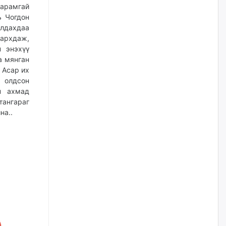
гарамгай
уржигдар
ь Чогдон
йлдахдаа
Д.Амарбаясгалан:
архдаж,
Шатахууныхаа 97 хувийг нэг
улсаас авдаг хараат байдлаа
 энэхүү
зогсоож, Арабын орнуудаас
а мянган
нийлүүлэх ажлыг сэргээх
 Асар их
ёстой
р олдсон
уржигдар
н ахмад
тангараг
Худалдагч Н.Амарзаяа:
на..
Дэлгүүрийн 32 хуудастай
өрийн дэвтэр долоо хоногт л
дүүрдэг
уржигдар
АИ-92 шатахууны нийлүүлэлт
тасралтгүй үргэлжилж байна
уржигдар