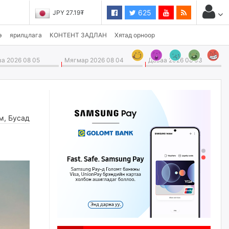
625
JPY 27.19₮
э
ярилцлага
КОНТЕНТ ЗАДЛАН
Хятад орноор
а 2026 08 05
Мягмар 2026 08 04
Даваа 2026 08 03
м
,
Бусад