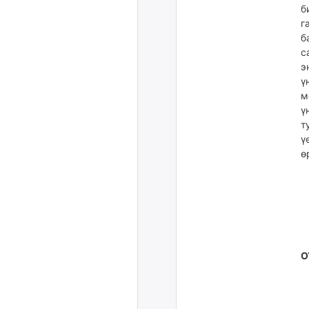
б
г
б
с
э
ү
м
ү
т
ү
ө
О