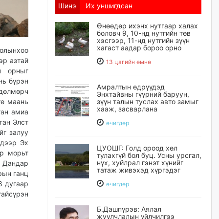
Шинэ
Их уншигдсан
Өнөөдөр ихэнх нутгаар халах
боловч 9, 10-нд нутгийн төв
хэсгээр, 11-нд нутгийн зүүн
хагаст аадар бороо орно
голынхоо
эр азтай
13 цагийн өмнө
н орныг
нь бүрэн
Амралтын өдрүүдэд
өдөлмөрч
Энхтайвны гүүрний баруун,
зүүн талын туслах авто замыг
үе маань
хааж, засварлана
тан амиа
ган Элст
өчигдѳр
йг залуу
 дээр Эх
ЦУОШГ: Голд ороод хөл
ар морьт
тулахгүй бол буц. Усны урсгал,
нүх, хуйлрал гэнэт хүнийг
н Дандар
татаж живэхэд хүргэдэг
рын ганц
8 дугаар
өчигдѳр
тайсүрэн
Б.Дашпүрэв: Аялал
жуулчлалын үйлчилгээ