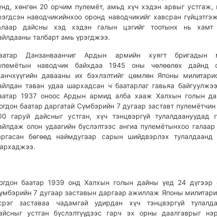
үнд, хөнгөн 20 орчим пулемёт, амьд хүч хэдэн арвыг устгаж,
рэгдсэн наводчикийнхоо оронд наводчикийг хавсран гүйцэтгэ
алаар дайсны хэд хэдэн галын цэгийг тоотынх нь хамт 
айлдааны талбарт амь үрэгджээ.
аатар Данзанваанчиг Ардын армийн хуягт бригадын 
улемётын наводчик байхдаа 1945 оны чөлөөлөх дайнд 
анчхүүгийн давааны их бэхлэлтийг цөмлөн Японы милитари
айлдан таван удаа шархадсан ч баатарлаг гавьяа байгуулжээ
аатар 1937 оноос Ардын армид алба хааж Халхын голын да
огдон баатар даргатай Сүмбэрийн 7 дугаар заставт пулемётчин
00 гаруй дайсныг устган, хүч тэнцвэргүй тулалдаануудад 
айлдаж олон удаагийн бүслэлтээс ангиа пулемётынхоо галаар
аргасан бөгөөд наймдугаар сарын шийдвэрлэх тулалдаанд 
архаджээ.
огдон баатар 1939 онд Халхын голын дайны үед 24 дүгээр
үмбэрийн 7 дугаар заставын даргаар ажиллаж Японы милитар
срэг заставаа чадамгай удирдан хүч тэнцвэргүй тулалда
айсныг устган бүслэлтүүдээс гарч эх орны даалгаврыг нэ