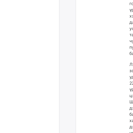
г
ү
х
д
у
т
ч
п
б
Л
з
у
2
ү
ц
Ш
д
б
х
д
ү