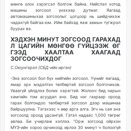
мөнгө олох хэрэгсэл болгож байна. Нийслэл хотод
машины зогсоол үнэхээр дутмаг. Яагаад
автомашиныхаа зогсоолыг цогцоор нь шийдчихэж
чадахгүй байгаа юм. Ийм байхад яаж замын түгжрэл
буурах вэ.
ХЭДХЭН МИНУТ ЗОГСООД ГАРАХАД
Л ЦАГИЙН МӨНГӨӨ ГҮЙЦЭЭЖ ӨГ
ГЭЭД ХААЛТАА ХААГААД
ЗОГСООЧИХДОГ
С.Оюунгэрэл (СБД-ийн иргэн)
-Энэ зогсоол бол бүх нийтийн зогсоол. Үүнийг яагаад,
ямар эрх мэдэлтэн төлбөртэй зогсоол болгочихов.
Уваагүй үйлдлээ болих хэрэгтэй. Жолооч бид нарын
хамгийн том асуудал энэ. Бид нэг газраар ороод
гарах болгондоо төлбөртэй зогсоол дээр машинаа
байршуулна. Тэгэхээс ч өөр арга алга. Эгч нь сая энэ
зогсоолд ороод удсангүй. Гэтэл надаас 1,000 төгрөг
авлаа. Би учирлаж хэллээ. “Орж зогсоод ойрхон
МҮЭ-ийн хороо орчихоод ирлээ 30 минут ч болоогүй