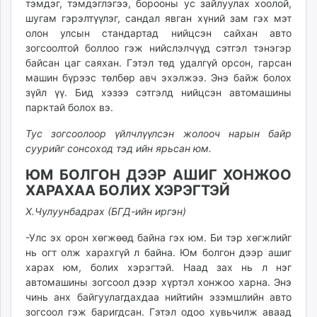
тэмдэг, тэмдэглэгээ, борооны ус зайлуулах хоолой,
шугам гэрэлтүүлэг, сандал явган хүний зам гэх мэт
олон улсын стандартад нийцсэн сайхан авто
зогсоолтой боллоо гэж нийслэлчүүд сэтгэл тэнэгэр
байсан цаг саяхан. Гэтэл төд удалгүй орсон, гарсан
машин бүрээс төлбөр авч эхэлжээ. Энэ байж болох
зүйл үү. Бид хэзээ сэтгэлд нийцсэн автомашины
парктай болох вэ.
Тус зогсоолоор үйлчлүүлсэн жолооч нарын байр
суурийг сонсоход тэд ийн ярьсан юм.
ЮМ БОЛГОН ДЭЭР АШИГ ХОНЖОО
ХАРАХАА БОЛИХ ХЭРЭГТЭЙ
Х.Чулуунбадрах (БГД-ийн иргэн)
-Улс эх орон хөгжөөд байна гэх юм. Би тэр хөгжлийг
нь огт олж харахгүй л байна. Юм болгон дээр ашиг
харах юм, болих хэрэгтэй. Наад зах нь л нэг
автомашины зогсоол дээр хүртэл хонжоо харна. Энэ
чинь анх байгуулагдахдаа нийтийн эзэмшлийн авто
зогсоол гэж баригдсан. Гэтэл одоо хувьчилж аваад