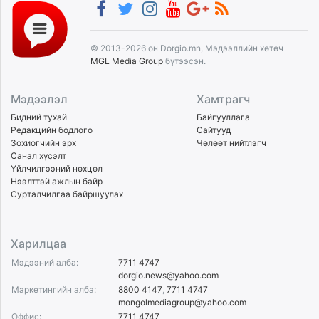
© 2013-2026 он Dorgio.mn, Мэдээллийн хөтөч
MGL Media Group
бүтээсэн.
Мэдээлэл
Хамтрагч
Бидний тухай
Байгууллага
Редакцийн бодлого
Сайтууд
Зохиогчийн эрх
Чөлөөт нийтлэгч
Санал хүсэлт
Үйлчилгээний нөхцөл
Нээлттэй ажлын байр
Сурталчилгаа байршуулах
Харилцаа
Мэдээний алба:
7711 4747
dorgio.news@yahoo.com
Маркетингийн алба:
8800 4147
,
7711 4747
mongolmediagroup@yahoo.com
Оффис:
7711 4747