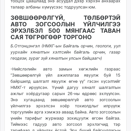
тооцох цаашлаад энэ асуудал дээр хэрхэн анхаарах
талаар албаны хүмүүсээс тодруулсан юм.
ЗӨВШӨӨРӨЛГҮЙ, ТӨЛБӨРТЭЙ
АВТО ЗОГСООЛЫН ҮЙЛЧИЛГЭЭ
ЭРХЭЛБЭЛ 500 МЯНГААС ТАВАН
САЯ ТӨГРӨГӨӨР ТОРГОНО
Б.Отгонцэнгэл (НМХГ-ын Байгаль орчин, геологи, уул
уурхайн хяналтын хэлтсийн байгаль орчин, газар
геодези, зураг зүй хяналтын улсын байцаагч)
-Нийслэлийн авто замын хөгжлийн газраас
“Зөвшөөрөлгүй үйл ажиллагаа явуулж буй 15
байршилд шалгалт явуулж өгнө үү” гэсэн хүсэлтийг
НМХГ-т ирүүлсэн. Үүний дагуу хяналт шалгалтын
ажлыг хоёрдугаар сарын 26-ны өдрөөс эхлүүлсэн.
Энэ хугацаанд зөвшөөрөлгүй авто зогсоолын
үйлчилгээ эрхэлсэн хоёр тохиолдлыг илрүүлж
торгуулийн арга хэмжээ аваад байна. Авто зогсоолын
үнийн тарифыг журмаар зохицуулж өгсөн байгаа.
Тиймээс гадуур авто зогсоол эрхлэгчид тэр
тарифаар л үйлчлэх ёстой. Эрх бүхий байгууллагын