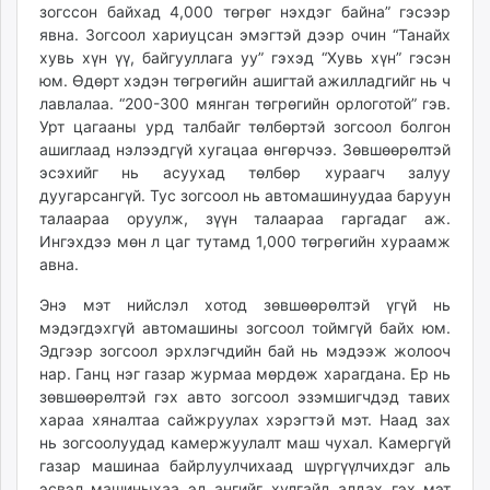
зогссон байхад 4,000 төгрөг нэхдэг байна” гэсээр
явна. Зогсоол хариуцсан эмэгтэй дээр очин “Танайх
хувь хүн үү, байгууллага уу” гэхэд “Хувь хүн” гэсэн
юм. Өдөрт хэдэн төгрөгийн ашигтай ажилладгийг нь ч
лавлалаа. “200-300 мянган төгрөгийн орлоготой” гэв.
Урт цагааны урд талбайг төлбөртэй зогсоол болгон
ашиглаад нэлээдгүй хугацаа өнгөрчээ. Зөвшөөрөлтэй
эсэхийг нь асуухад төлбөр хураагч залуу
дуугарсангүй. Тус зогсоол нь автомашинуудаа баруун
талаараа оруулж, зүүн талаараа гаргадаг аж.
Ингэхдээ мөн л цаг тутамд 1,000 төгрөгийн хураамж
авна.
Энэ мэт нийслэл хотод зөвшөөрөлтэй үгүй нь
мэдэгдэхгүй автомашины зогсоол тоймгүй байх юм.
Эдгээр зогсоол эрхлэгчдийн бай нь мэдээж жолооч
нар. Ганц нэг газар журмаа мөрдөж харагдана. Ер нь
зөвшөөрөлтэй гэх авто зогсоол эзэмшигчдэд тавих
хараа хяналтаа сайжруулах хэрэгтэй мэт. Наад зах
нь зогсоолуудад камержуулалт маш чухал. Камергүй
газар машинаа байрлуулчихаад шүргүүлчихдэг аль
эсвэл машиныхаа эд ангийг хулгайд алдах гэх мэт