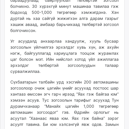
бараадуулаад байрлуулбал төлбөртэй зогсоол
unuudur.mn
болчихно. 30 хүрэхгүй минут машинаа тавилаа гэж
isee.mn
бодоход 500-1,000 төгрөгөөр хэмжигдэнэ. Хэн
дуртай нь хаа сайгүй жижигхэн алга дарам газрыг
mglradio.com
хашиж аваад, амбаар барьчихаад төлбөртэй зогсоол
fact.mn
болгочихсон.
itoim.mn
tumen.mn
Уг асуудалд анхаарлаа хандуулж, хууль бусаар
зогсоолын үйлчилгээ эрхэлдэг хувь хүн, аж ахуйн
shuum.mn
нэгж, байгууллагад хариуцлага тооцож журамлах
times.mn
цаг болсон мэт. Ийн нийслэл хотод үйл ажиллагаа
tvmongolia.mn
эрхэлдэг төлбөртэй зогсоолуудын талаар
mass.mn
сурвалжиллаа.
unegui.mn
Сүхбаатарын талбайн урд хэсгийн 200 автомашины
assa.mn
зогсоолоор очиж цагийн үнийг асуухад постоос шар
toim.mn
хантааз өмссөн эгч гарч ирээд “Яах гэж байгаа юм”
tac.mn
хэмээн асуув. Тус зогсоолын тарифыг асуухад Тун
paparazzi.mn
дурамчханаар “Манайх цагийн 1,000 төгрөгөөр
автомашин зогсоодог” гэв. Өдрийн орлогыг нь
unread.today
асуутал “Хаанаас яваа юм. Яах гэж байна” зэрэг
асуулт тавина. Би юм хэлсэнгүй явж одов. Замын