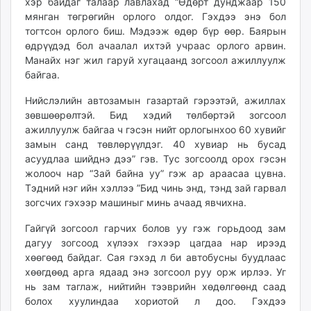
хэр байдаг талаар лавлахад “Өдөрт дунджаар 150
мянган төгрөгийн орлого олдог. Гэхдээ энэ бол
тогтсон орлого биш. Мэдээж өдөр бүр өөр. Баярын
өдрүүдэд бол ачаалал ихтэй учраас орлого арвин.
Манайх нэг жил гаруй хугацаанд зогсоол ажиллуулж
байгаа.
Нийслэлийн автозамын газартай гэрээтэй, ажиллах
зөвшөөрөлтэй. Бид хэдий төлбөртэй зогсоол
ажиллуулж байгаа ч гэсэн нийт орлогынхоо 60 хувийг
замын санд төвлөрүүлдэг. 40 хувиар нь бусад
асуудлаа шийднэ дээ” гэв. Тус зогсоолд орох гэсэн
жолооч нар “Зай байна уу” гэж ар араасаа цувна.
Тэдний нэг ийн хэллээ ”Бид чинь энд, тэнд зай гарвал
зогсчих гэхээр машиныг минь ачаад явчихна.
Гайгүй зогсоол гарчих болов уу гэж горьдоод зам
дагуу зогсоод хүлээх гэхээр цагдаа нар ирээд
хөөгөөд байдаг. Сая гэхэд л би автобусны буудлаас
хөөгдөөд арга ядаад энэ зогсоол руу орж ирлээ. Уг
нь зам таглаж, нийтийн тээврийн хөдөлгөөнд саад
болох хуулиндаа хориотой л доо. Гэхдээ