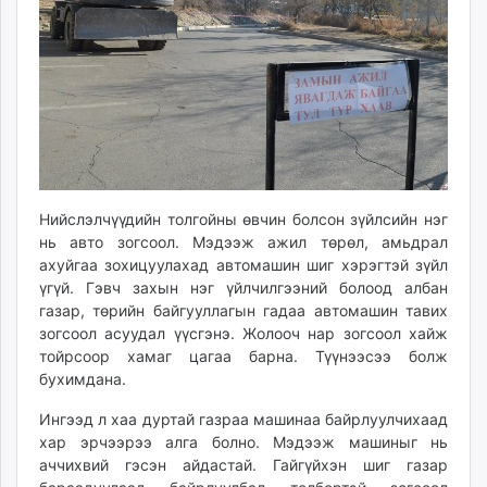
ikon.mn
mnb.mn
Livetv.mn
Eguur.mn
24tsag.mn
shuud.mn
eagle.mn
ergelt.mn
Нийслэлчүүдийн толгойны өвчин болсон зүйлсийн нэг
zarig.mn
нь авто зогсоол. Мэдээж ажил төрөл, амьдрал
today.mn
ахуйгаа зохицуулахад автомашин шиг хэрэгтэй зүйл
үгүй. Гэвч захын нэг үйлчилгээний болоод албан
zuv.mn
газар, төрийн байгууллагын гадаа автомашин тавих
mminfo.mn
зогсоол асуудал үүсгэнэ. Жолооч нар зогсоол хайж
ugluu.mn
тойрсоор хамаг цагаа барна. Түүнээсээ болж
urlag.mn
бухимдана.
unen.mn
Ингээд л хаа дуртай газраа машинаа байрлуулчихаад
asu.mn
хар эрчээрээ алга болно. Мэдээж машиныг нь
shudarga.mn
аччихвий гэсэн айдастай. Гайгүйхэн шиг газар
shuurhai.mn