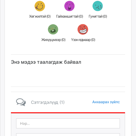
Хөгжилтэй (
0
)
Гайхамшигтай (
0
)
Гунигтай (
0
)
Жихүүцмээр (
0
)
Үзэн ядмаар (
0
)
Энэ мэдээ таалагдаж байвал
Сэтгэгдэлүүд (1)
Анхаарах зүйлс