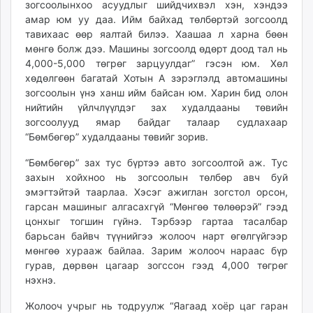
зогсоолынхоо асуудлыг шийдчихвэл хэн, хэндээ
амар юм уу даа. Ийм байхад төлбөртэй зогсоолд
тавихаас өөр яалтай билээ. Хаашаа л харна бөөн
мөнгө болж дээ. Машины зогсоолд өдөрт доод тал нь
4,000-5,000 төгрөг зарцуулдаг” гэсэн юм. Хөл
хөдөлгөөн багатай Хотын A зэрэглэлд автомашины
зогсоолын үнэ ханш ийм байсан юм. Харин бид олон
нийтийн үйлчлүүлдэг зах худалдааны төвийн
зогсоолууд ямар байдаг талаар судлахаар
“Бөмбөгөр” худалдааны төвийг зорив.
“Бөмбөгөр” зах тус бүртээ авто зогсоолтой аж. Тус
захын хойхноо нь зогсоолын төлбөр авч буй
эмэгтэйтэй таарлаа. Хэсэг ажиглан зогстол орсон,
гарсан машиныг алгасахгүй “Мөнгөө төлөөрэй” гээд
цонхыг тогшин гүйнэ. Тэрбээр гартаа тасалбар
барьсан байвч түүнийгээ жолооч нарт өгөлгүйгээр
мөнгөө хурааж байлаа. Зарим жолооч нараас бүр
гурав, дөрвөн цагаар зогссон гээд 4,000 төгрөг
нэхнэ.
Жолооч учрыг нь тодруулж “Яагаад хоёр цаг гаран