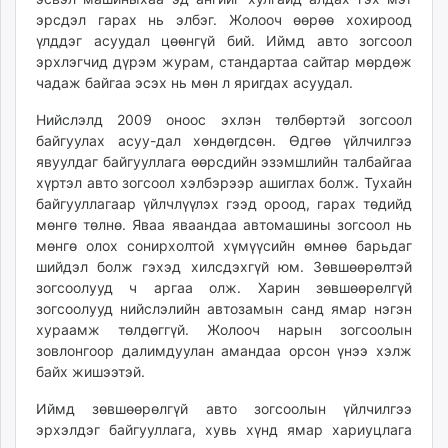
эрсдэл гарах нь элбэг. Жолооч өөрөө хохироод
үлддэг асуудал цөөнгүй бий. Иймд авто зогсоол
эрхлэгчид дүрэм журам, стандартаа сайтар мөрдөж
чадаж байгаа эсэх нь мөн л яригдах асуудал.
Нийслэлд 2009 оноос эхлэн төлбөртэй зогсоол
байгуулах асуу-дал хөндөгдсөн. Өдгөө үйлчилгээ
явуулдаг байгууллага өөрсдийн эзэмшлийн талбайгаа
хүртэл авто зогсоол хэлбэрээр ашиглах болж. Тухайн
байгууллагаар үйлчлүүлэх гээд ороод, гарах төдийд
мөнгө төлнө. Яваа яваандаа автомашины зогсоол нь
мөнгө олох сонирхолтой хүмүүсийн өмнөө барьдаг
шийдэл болж гэхэд хилсдэхгүй юм. Зөвшөөрөлтэй
зогсоолууд ч аргаа олж. Харин зөвшөөрөлгүй
зогсоолууд нийслэлийн автозамын санд ямар нэгэн
хураамж төлдөггүй. Жолооч нарын зогсоолын
зовлонгоор далимдуулан амандаа орсон үнээ хэлж
байх жишээтэй.
Иймд зөвшөөрөлгүй авто зогсоолын үйлчилгээ
эрхэлдэг байгууллага, хувь хүнд ямар хариуцлага