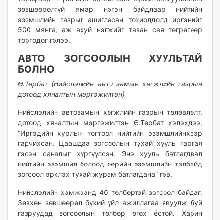
зөвшөөрөлгүй ямар нэгэн байдлаар нийтийн
эзэмшлийн газрыг ашигласан тохиолдолд иргэнийг
500 мянга, аж ахуй нэгжийг таван сая төгрөгөөр
торгодог гэлээ.
АВТО ЗОГСООЛЫН ХУУЛЬТАЙ
БОЛНО
Ө.Төрбат (Нийслэлийн авто замын хөгжлийн газрын
дотоод хяналтын мэргэжилтэн)
Нийслэлийн автозамын хөгжлийн газрын төлөвлөлт,
дотоод хяналтын мэргэжилтэн Ө.Төрбат хэлэхдээ,
“Иргэдийн хурлын тогтоол нийтийн эзэмшлийнхээр
гарчихсан. Цаашдаа зогсоолын тухай хууль гаргая
гэсэн саналыг хүргүүлсэн. Энэ хууль батлагдвал
нийтийн эзэмшил болоод өөрийн эзэмшлийн талбайд
зогсоол эрхлэх тухай журам батлагдана” гэв.
Нийслэлийн хэмжээнд 46 төлбөртэй зогсоол байдаг.
Зөвхөн зөвшөөрөл бүхий үйл ажиллагаа явуулж буй
газруудад зогсоолын төлбөр өгөх ёстой. Харин