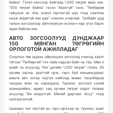
байна”. Гэтэл нэхсээр байгаад 1,000 төгрөг авах юм.
“500 төгрөг байна” гэсэн “Авахгүй” гэнэ. “Төлбөрөө
гүйцээж өг. Аль эсвэл гаргахгүй шүү гээд хаалтаа
нээж өгдөггүй юм даа” хэмээн учирлав. Талбайн урд
талын зогсоолоор үйлчлүүлсэн жолооч нар үгээ барж
ядан байсан юм.
АВТО ЗОГСООЛУУД ДУНДЖААР
150 МЯНГАН ТӨГРӨГИЙН
ОРЛОГОТОЙ АЖИЛЛАДАГ
Спортын төв ордны ойролцоох зогсоолд очиход хаалт
татсан “Төлбөртэй” гэх пайз хадсан байх нь тэр. Мөн л
үнийг нь асуухад “Нэг цагийн 1,000 төгрөг” гэлээ. 30
орчим насны эрэгтэй орж, гарч буй машинуудаас
мөнгө авч энгэр лүүгээ хийгээд өнөөх тасалбараа
тасдаж өгөх нь харагдана. Түүнээс зогсоол хэний
эзэмшлийнх, өдөрт хэд орчим төгрөг олдог талаар
асуухад “Би мэдэхгүй. Манай даргаас асуу” гээд
халгаасангүй.
Цаанаас нэг настай ах гарч ирэхэд нь түүнээс ашиг