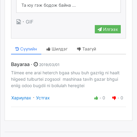
·
GIF
Илгээх
Сүүлийн
Шилдэг
Таагүй
Bayaraa ·
2019/03/01
Tiimee ene arai heterch bgaa shuu buh gazriig ni haalt
hiigeed tulburtei zogsool mashinaa tavih gazar bhgui
eniig odoo bugdii ni boliulah heregtei
·
Хариулах
Устгах
-
0
-
0