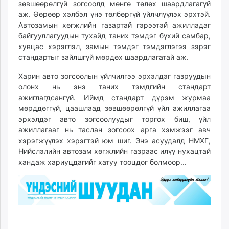
зөвшөөрөлгүй зогсоолд мөнгө төлөх шаардлагагүй
аж. Өөрөөр хэлбэл үнэ төлбөргүй үйлчлүүлэх эрхтэй.
Автозамын хөгжлийн газартай гэрээтэй ажилладаг
байгууллагуудын тухайд таних тэмдэг бүхий самбар,
хувцас хэрэглэл, замын тэмдэг тэмдэглэгээ зэрэг
стандартыг зайлшгүй мөрдөх шаардлагатай аж.
Харин авто зогсоолын үйлчилгээ эрхэлдэг газруудын
олонх нь энэ таних тэмдгийн стандарт
ажиглагдсангүй. Иймд стандарт дүрэм журмаа
мөрддөггүй, цаашлаад зөвшөөрөлгүй үйл ажиллагаа
эрхэлдэг авто зогсоолуудыг торгох биш, үйл
ажиллагааг нь таслан зогсоох арга хэмжээг авч
хэрэгжүүлэх хэрэгтэй юм шиг. Энэ асуудалд НМХГ,
Нийслэлийн автозам хөгжлийн газраас илүү нухацтай
хандаж хариуцдагийг хатуу тооцдог болмоор...