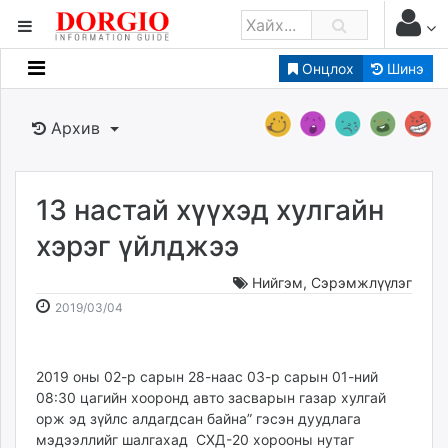
Онцлох
Шинэ
Мэдээллийн
Зар мэдээллийн
Архив
Банк санхүү
Бизнес ААН
Төрийн
13 настай хүүхэд хулгайн
Нийслэлийн
хэрэг үйлджээ
Нийгэм
,
Сэрэмжлүүлэг
dorgio.mn
2019-
2026-
2019/03/04
Gogo.mn
03-
08-
caak.mn
04
09
news.mn
11:39:52
14:48:37
2019 оны 02-р сарын 28-наас 03-р сарын 01-ний
zindaa.mn
08:30 цагийн хооронд авто засварын газар хулгай
Baabar.mn
орж эд зүйлс алдагдсан байна” гэсэн дуудлага
tovch.mn
мэдээллийг шалгахад СХД-20 хорооны нутаг