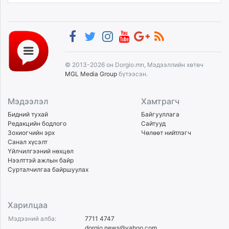
© 2013-2026 он Dorgio.mn, Мэдээллийн хөтөч
MGL Media Group
бүтээсэн.
Мэдээлэл
Хамтрагч
Бидний тухай
Байгууллага
Редакцийн бодлого
Сайтууд
Зохиогчийн эрх
Чөлөөт нийтлэгч
Санал хүсэлт
Үйлчилгээний нөхцөл
Нээлттэй ажлын байр
Сурталчилгаа байршуулах
Харилцаа
Мэдээний алба:
7711 4747
dorgio.news@yahoo.com