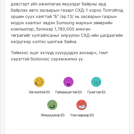
дэвсгэрт үйл ажиллагаа явуулдаг байрны ард
ikon.mn
байрлах авто засварын газарт СХД-1 хороо Толгойтод
mnb.mn
оршин суух хаягтай “Б” /эр.13/ нь засварын газрын
Livetv.mn
модон хаалгыг эвдэн Sumsung маркын зөөврийн
Eguur.mn
компьютер, бэлнээр 1,780,000 мянган
24tsag.mn
төгрөгийг хулгайлсаныг илрүүлэн СХД-ийн цагдаагийн
нэгдүгээр хэлтэс шалгаж байна.
shuud.mn
eagle.mn
Тиймээс эцэг эхчүүд хүүхдүүдээ анхаарч, гэмт
ergelt.mn
хэрэгтэй болохоос сэрэмжилнэ үү.
zarig.mn
today.mn
zuv.mn
mminfo.mn
Хөгжилтэй (
0
)
Гайхамшигтай (
0
)
Гунигтай (
0
)
ugluu.mn
urlag.mn
unen.mn
Жихүүцмээр (
0
)
Үзэн ядмаар (
0
)
asu.mn
shudarga.mn
shuurhai.mn