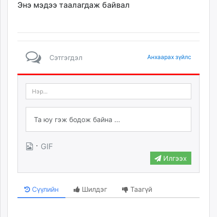
Энэ мэдээ таалагдаж байвал
unuudur.mn
isee.mn
mglradio.com
fact.mn
itoim.mn
Сэтгэгдэл
Анхаарах зүйлс
tumen.mn
shuum.mn
times.mn
tvmongolia.mn
mass.mn
unegui.mn
assa.mn
·
GIF
toim.mn
Илгээх
tac.mn
paparazzi.mn
Сүүлийн
Шилдэг
Таагүй
unread.today