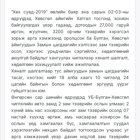
09:33:27
00:43:31
ikon.mn
“Хөх сувд-2019” өвлийн баяр энэ сарын 02-03-ны
mnb.mn
өдрүүдэд Хөвсгөл аймгийн Хатгал тосгонд зохион
Livetv.mn
байгуулагдах үеэр гадаад, дотоодын 27,000 гаруй
Eguur.mn
иргэн, жуулчин, 3200 орчим тээврийн хэрэгсэл
24tsag.mn
зорьж арга хэмжээнд оролцсон ба Булган, Хөвсгөл
shuud.mn
аймгуудын Замын цагдаагийн хэлтсээс зам тээврийн
осол, хэргээс урьдчилан сэргийлэх, хөдөлгөөний
eagle.mn
аюулгүй байдлыг хангуулах чиглэлээр хяналт шалгалт,
ergelt.mn
хөдөлгөөн зохицуулалт хийж ажиллалаа.
zarig.mn
Хяналт шалгалтаар тус аймгуудын замын цагдаагийн
today.mn
тасаг, хэсгээс нийт 18 алба хаагч 10 чиглэлд 24
zuv.mn
цагийн байнгын болон хөдөлгөөнт эргүүлд үүрэг
гүйцэтгэсэн юм.
mminfo.mn
Өнгөрсөн сар шинийн өдрүүдэд УБ-Булган-Хөвсгөл
ugluu.mn
чиглэлийн авто замд 2 зам тээврийн ослын улмаас 2
urlag.mn
хүний амь нас хохирсоны нэг зам тээврийн осолд 07
unen.mn
настай хүүхэд өртөж амь насаараа хохирсон ба
asu.mn
ослын үед хамгаалах бүс, хамгаалалтын суудал
shudarga.mn
хэрэглээгүйн нөхцөл байдал тогтоогдсон учраас уг
арга хэмжээний үеэр дахин ноцтой зам тээврийн
shuurhai.mn