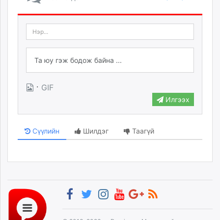
·
GIF
Илгээх
Сүүлийн
Шилдэг
Таагүй