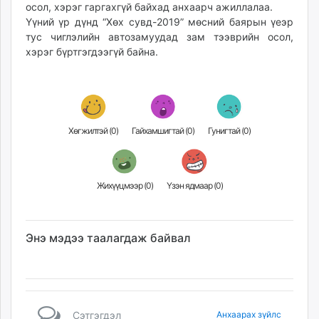
осол, хэрэг гаргахгүй байхад анхаарч ажиллалаа.
unuudur.mn
Үүний үр дүнд “Хөх сувд-2019” мөсний баярын үеэр
isee.mn
тус чиглэлийн автозамуудад зам тээврийн осол,
mglradio.com
хэрэг бүртгэгдээгүй байна.
fact.mn
itoim.mn
tumen.mn
shuum.mn
Хөгжилтэй (
0
)
Гайхамшигтай (
0
)
Гунигтай (
0
)
times.mn
tvmongolia.mn
mass.mn
Жихүүцмээр (
0
)
Үзэн ядмаар (
0
)
unegui.mn
assa.mn
toim.mn
Энэ мэдээ таалагдаж байвал
tac.mn
paparazzi.mn
unread.today
Сэтгэгдэл
Анхаарах зүйлс