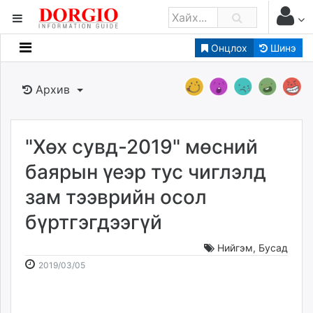
Онцлох
Шинэ
Мэдээллийн
Зар мэдээллийн
Архив
Банк санхүү
Бизнес ААН
Төрийн
"Хөх сувд-2019" мөсний
Нийслэлийн
баярын үеэр тус чиглэлд
зам тээврийн осол
dorgio.mn
бүртгэгдээгүй
Gogo.mn
caak.mn
Нийгэм
,
Бусад
news.mn
2019-
2026-
2019/03/05
zindaa.mn
03-
08-
Baabar.mn
05
08
tovch.mn