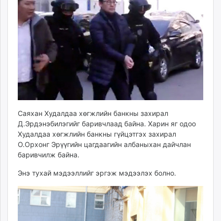
ikon.mn
mnb.mn
Livetv.mn
Eguur.mn
24tsag.mn
shuud.mn
eagle.mn
ergelt.mn
zarig.mn
Саяхан Худалдаа хөгжлийн банкны захирал
today.mn
Д.Эрдэнэбилэгийг баривчлаад байна. Харин яг одоо
zuv.mn
Худалдаа хөгжлийн банкны гүйцэтгэх захирал
mminfo.mn
О.Орхонг Эрүүгийн цагдаагийн албаныхан дайчлан
баривчилж байна.
ugluu.mn
urlag.mn
Энэ тухай мэдээллийг эргэж мэдээлэх болно.
unen.mn
asu.mn
shudarga.mn
shuurhai.mn