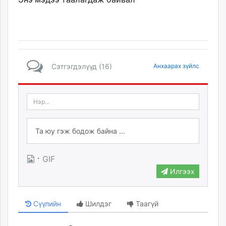
Сэтгэгдэлүүд (16)
Анхаарах зүйлс
·
GIF
Илгээх
Сүүлийн
Шилдэг
Таагүй