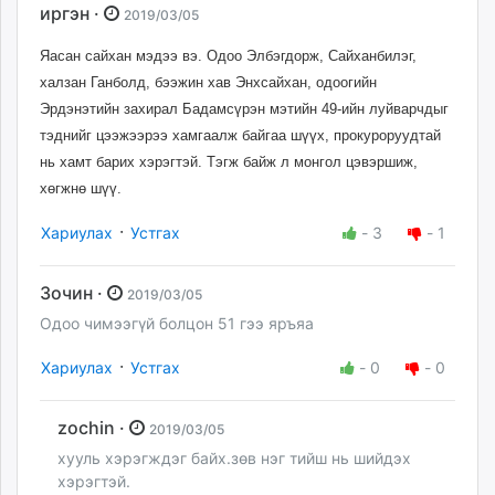
иргэн ·
2019/03/05
Яасан сайхан мэдээ вэ.
Одоо Элбэгдорж, Сайханбилэг,
халзан Ганболд, бээжин хав Энхсайхан
, одоогийн
Эрдэнэтийн захирал Бадамсүрэн
мэтийн 49-ийн луйварчдыг
тэднийг цээжээрээ хамгаалж байгаа шүүх, прокуроруудтай
нь хамт барих хэрэгтэй. Тэгж байж л монгол цэвэрши
ж,
хөгжнө
шүү.
·
Хариулах
Устгах
-
3
-
1
Зочин ·
2019/03/05
Одоо чимээгүй болцон 51 гээ яръяа
·
Хариулах
Устгах
-
0
-
0
zochin ·
2019/03/05
хууль хэрэгждэг байх.зөв нэг тийш нь шийдэх
хэрэгтэй.