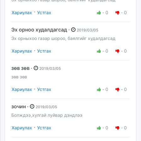
·
Хариулах
Устгах
-
0
-
0
Эх орноо худалдагсад ·
2019/03/05
Эх орныхоо газар шороо, баялгийг худалдагсад
·
Хариулах
Устгах
-
0
-
0
зөв зөв ·
2019/03/05
зөв зөв
·
Хариулах
Устгах
-
0
-
0
зочин ·
2019/03/05
Болждээ,хулгай луйвар дэндлээ
·
Хариулах
Устгах
-
0
-
0