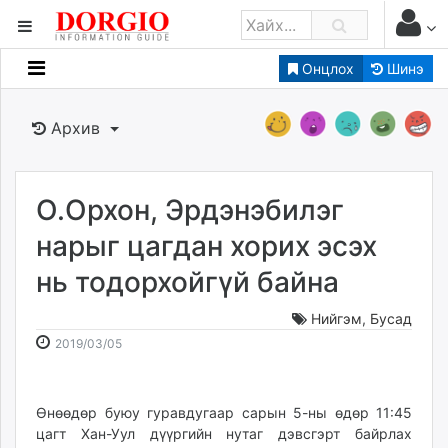
Онцлох
Шинэ
Мэдээллийн
Зар мэдээллийн
Архив
Банк санхүү
Бизнес ААН
Төрийн
О.Орхон, Эрдэнэбилэг
Нийслэлийн
нарыг цагдан хорих эсэх
нь тодорхойгүй байна
dorgio.mn
Gogo.mn
Нийгэм
,
Бусад
caak.mn
2019-
2026-
2019/03/05
news.mn
03-
08-
05
08
zindaa.mn
13:24:22
05:25:14
Өнөөдөр буюу гуравдугаар сарын 5-ны өдөр 11:45
Baabar.mn
цагт Хан-Уул дүүргийн нутаг дэвсгэрт байрлах
tovch.mn