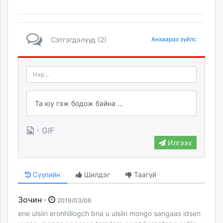
Сэтгэгдэлүүд (2)
Анхаарах зүйлс
·
GIF
Илгээх
Сүүлийн
Шилдэг
Таагүй
Зочин ·
2019/03/06
ene ulsiin eronhiilogch bna u ulsiin mongo sangaas idsen