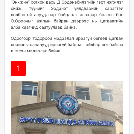
“Энхжин” хотхон дахь Д.Эрдэнэбилэгийн гэрт нэгжлэг
ikon.mn
хийж, түүнийг Эрдэнэт үйлдвэрийн хэрэгтэй
mnb.mn
холбоотой асуудлаар байцаалт авахаар болсон бол
Livetv.mn
О.Орхоныг ажлын байран дээрээс нь цагдаагийн
Eguur.mn
алба хаагчид саатуулаад байна.
24tsag.mn
Одоогоор тодорхой мэдээлэл ирээгүй бөгөөд цагдан
shuud.mn
хорионы саналууд ирээгүй байгаа, тайлбар өгч байгаа
eagle.mn
л гэсэн мэдээлэл байна.
ergelt.mn
zarig.mn
1
today.mn
zuv.mn
mminfo.mn
ugluu.mn
urlag.mn
unen.mn
asu.mn
shudarga.mn
shuurhai.mn