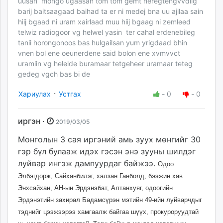
uusan mongo ugaasan tom tom gemt heregtengvvdiig
barij baitsaagaad baihad ta er ni medej bna uu ajilaa sain
hiij bgaad ni uram xairlaad muu hiij bgaag ni zemleed
telwiz radiogoor vg helwel yasin ter cahal erdenebileg
tanii horongonoos bas hulgailsan yum yrigdaad bhin
vnen bol ene oeunerdene said bolon ene xvmvvct
uramiin vg helelde buramaar tetgeheer uramaar teteg
gedeg vgch bas bi de
·
Хариулах
Устгах
-
0
-
0
иргэн ·
2019/03/05
Монголын 3 сая иргэний амь зуух мөнгийг 30
гэр бүл булааж идэх гэсэн энэ зууны шилдэг
луйвар ингэж дампуурдаг байжээ.
Одоо
Элбэгдорж, Сайханбилэг, халзан Ганболд, бээжин хав
Энхсайхан
, АН-ын Эрдэнэбат, Алтанхуяг, одоогийн
Эрдэнэтийн захирал Бадамсүрэн
мэтийн 49-ийн луйварчдыг
тэднийг цээжээрээ хамгаалж байгаа шүүх, прокуроруудтай