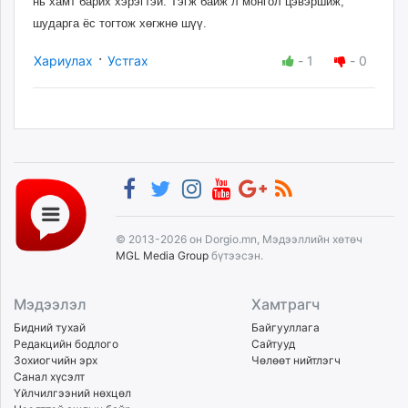
нь хамт барих хэрэгтэй. Тэгж байж л монгол цэвэрши
ж,
шударга ёс тогтож хөгжнө
шүү.
·
Хариулах
Устгах
-
1
-
0
© 2013-2026 он Dorgio.mn, Мэдээллийн хөтөч
MGL Media Group
бүтээсэн.
Мэдээлэл
Хамтрагч
Бидний тухай
Байгууллага
Редакцийн бодлого
Сайтууд
Зохиогчийн эрх
Чөлөөт нийтлэгч
Санал хүсэлт
Үйлчилгээний нөхцөл