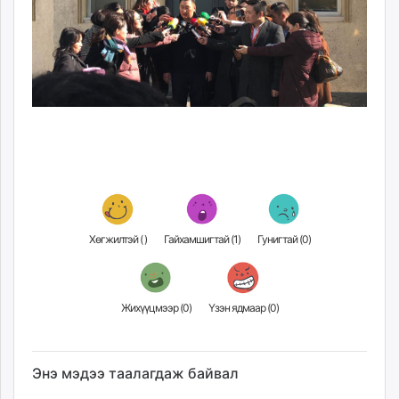
Хөгжилтэй (
)
Гайхамшигтай (
1
)
Гунигтай (
0
)
Жихүүцмээр (
0
)
Үзэн ядмаар (
0
)
Энэ мэдээ таалагдаж байвал