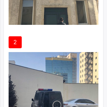
unuudur.mn
isee.mn
mglradio.com
fact.mn
itoim.mn
tumen.mn
shuum.mn
2
times.mn
tvmongolia.mn
mass.mn
unegui.mn
assa.mn
toim.mn
tac.mn
paparazzi.mn
unread.today