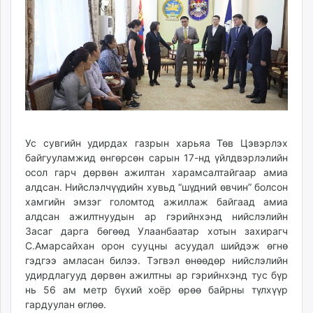
07:58:04
06:00:40
ikon.mn
mnb.mn
Livetv.mn
Eguur.mn
24tsag.mn
shuud.mn
eagle.mn
ergelt.mn
Ус сувгийн удирдах газрын харьяа Төв Цэвэрлэх
zarig.mn
байгууламжид өнгөрсөн сарын 17-нд үйлдвэрлэлийн
today.mn
осол гарч дөрвөн ажилтан харамсалтайгаар амиа
zuv.mn
алдсан. Нийслэлчүүдийн хувьд “шүдний өвчин” болсон
хамгийн эмзэг голомтод ажиллаж байгаад амиа
mminfo.mn
алдсан ажилтнуудын ар гэрийнхэнд нийслэлийн
ugluu.mn
Засаг дарга бөгөөд Улаанбаатар хотын захирагч
urlag.mn
С.Амарсайхан орон сууцны асуудал шийдэж өгнө
unen.mn
гэдгээ амласан билээ. Тэгвэл өнөөдөр нийслэлийн
asu.mn
удирдлагууд дөрвөн ажилтны ар гэрийнхэнд тус бүр
нь 56 ам метр бүхий хоёр өрөө байрны түлхүүр
shudarga.mn
гардуулан өглөө.
shuurhai.mn