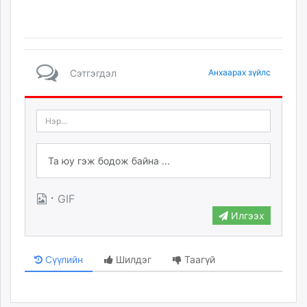
Сэтгэгдэл
Анхаарах зүйлс
·
GIF
Илгээх
Сүүлийн
Шилдэг
Таагүй