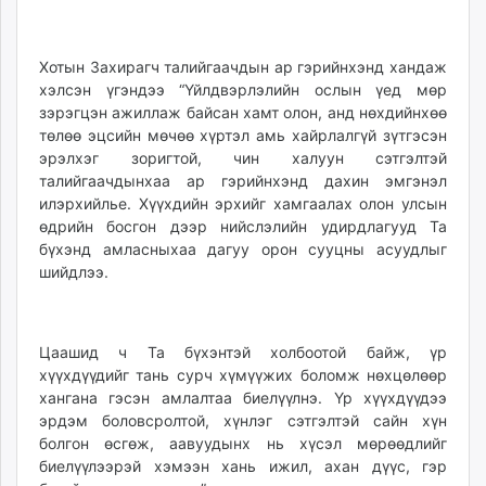
unuudur.mn
isee.mn
Хотын Захирагч талийгаачдын ар гэрийнхэнд хандаж
mglradio.com
хэлсэн үгэндээ “Үйлдвэрлэлийн ослын үед мөр
fact.mn
зэрэгцэн ажиллаж байсан хамт олон, анд нөхдийнхөө
itoim.mn
төлөө эцсийн мөчөө хүртэл амь хайрлалгүй зүтгэсэн
tumen.mn
эрэлхэг зоригтой, чин халуун сэтгэлтэй
талийгаачдынхаа ар гэрийнхэнд дахин эмгэнэл
shuum.mn
илэрхийлье. Хүүхдийн эрхийг хамгаалах олон улсын
times.mn
өдрийн босгон дээр нийслэлийн удирдлагууд Та
tvmongolia.mn
бүхэнд амласныхаа дагуу орон сууцны асуудлыг
mass.mn
шийдлээ.
unegui.mn
assa.mn
toim.mn
Цаашид ч Та бүхэнтэй холбоотой байж, үр
tac.mn
хүүхдүүдийг тань сурч хүмүүжих боломж нөхцөлөөр
хангана гэсэн амлалтаа биелүүлнэ. Үр хүүхдүүдээ
paparazzi.mn
эрдэм боловсролтой, хүнлэг сэтгэлтэй сайн хүн
unread.today
болгон өсгөж, аавуудынх нь хүсэл мөрөөдлийг
биелүүлээрэй хэмээн хань ижил, ахан дүүс, гэр