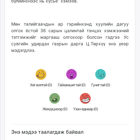
бүлийнхнээс нь хүсье” хэмээв.
Мөн талийгаачдын ар гэрийнхэнд хуулийн дагуу
олгох ёстой 36 сарын цалинтай тэнцэх хэмжээний
тэтгэмжийг маргааш олгохоор болсон гэдгээ Ус
сувгийн удирдах газрын дарга Ц.Төрхүү энэ үеэр
мэдэгдлээ.
Хөгжилтэй (
0
)
Гайхамшигтай (
0
)
Гунигтай (
0
)
Жихүүцмээр (
0
)
Үзэн ядмаар (
0
)
Энэ мэдээ таалагдаж байвал