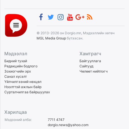
© 2013-2026 он Dorgio.mn, Мэдээллийн хөтөч
MGL Media Group
бүтээсэн.
Мэдээлэл
Хамтрагч
Бидний тухай
Байгууллага
Редакцийн бодлого
Сайтууд
Зохиогчийн эрх
Чөлөөт нийтлэгч
Санал хүсэлт
Үйлчилгээний нөхцөл
Нээлттэй ажлын байр
Сурталчилгаа байршуулах
Харилцаа
Мэдээний алба:
7711 4747
dorgio.news@yahoo.com