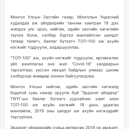
ikon.mn
17:49:46
11:38:03
mnb.mn
Монгол Улсын Засгийн газар, Монголын Үндэсний
Livetv.mn
худалдаа аж үйлдвэрийн танхим хамтран 19 дэх
Eguur.mn
жилдээ улс орон, нийгэм, эдийн засгийн хөгжлийн
24tsag.mn
түүчээ болж, салбар бүртээ манлайлсан шилдэг
shuud.mn
татвар төлөгч, баялаг бүтээгч ТОП-100 аж ахуйн
нэгжийг тодруулж, алдаршууллаа.
eagle.mn
ergelt.mn
"ТОП-100” аж, ахуйн нэгжийг тодруулж, өргөмжлөх
zarig.mn
үйл ажиллагаа энэ жил “Covid-19” халдварын
today.mn
тархалтаас үүссэн нөхцөл байдлын улмаас цахим
хэлбэрээр өнөөдөр зохион байгуулагдлаа.
zuv.mn
mminfo.mn
Монгол Улсын нийгэм, эдийн засгийн хөгжилд
ugluu.mn
бодитой хувь нэмэр оруулж буй “Эрдэнэт үйлдвэр”
urlag.mn
ТӨҮГ-ын баялаг бүтээгч уурхайчин хамт олон
ТОП-100 аж ахуйн нэгжийг 18 дахь удаагаа
unen.mn
манлайлж, 2019 оны шилдэг аж ахуйн нэгжүүдийг
asu.mn
тэргүүллээ.
shudarga.mn
shuurhai.mn
Эрдэнэт үйлдвэрийн хувьд өнгөрсөн 2019 он амжилт,