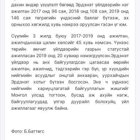
дахин өндөр үзүүлэлт бөгөөд Эрдэнэт үйлдвэрийн нэг
ажилтан 2017 онд 96 сая, 2018 онд 108 сая, 2019 онд
146 сая төгрөгийн үндэсний баялаг бүтээж, эх
орныхоо хөгжилд хувь нэмрээ оруулсан гэсэн үг юм.
Сүүлийн 3 жилд буюу 2017-2019 онд ажилтан,
ажилчдынхаа цалин хөлсийг 45 хувь нэмсэн. Үүнээс
төрийн өмчит үйлдвэрийн газрын статустай
ажилласан 2019 онд 20 хувиар нэмэгдүүлсэн.Эрдэнэт
үйлдвэр нь анх байгуулагдсан цагаасаа өөрийн
ажилтан, ажилчид, тэдгээрийн гэр бүл, үр хүүхдийн
нийгмийн асуудлыг онцгой анхааран, уурхайчдын
Эрдэнэт хотыг бүтээн босгосон. Энэ ч үүднээс
нийгмийн хариуцлагатай байгууллагын жишгийг
Монгол улсад тогтоон, бусад аж ахуйн нэгж,
байгууллагуудад үлгэр дуурайл болохуйц үйл
ажиллагааг явуулж байна.
Фото: Б.Баттөгс