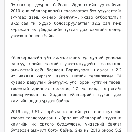
бүтээлээр дүүрэн байсан. Эрдэнэтийн уурхайчид
unuudur.mn
2019 онд үйлдвэрлэлийн төлөвлөгөөт бүх үзүүлэлтийг
isee.mn
зуугаас дээш хувиар биелүүлж, хүдэр олборлолтыг
mglradio.com
37.2 сая тн, хүдэр боловсруулалтыг 32.2 сая тн-д
fact.mn
хүргэсэн нь үйлдвэрийн түүхэн дэх хамгийн өндөр
itoim.mn
үзүүлэлт болсон байна.
tumen.mn
shuum.mn
times.mn
Үйлдвэрлэлийн үйл ажиллагааны үр дүнтэй уялдаж
санхүү, эдийн засгийн үзүүлэлтүүдийн төлөвлөгөө
tvmongolia.mn
амжилттай сайн биелсэн. Борлуулалтын орлогыг 2.2
mass.mn
их наядад хүргэж, цэвэр ашгийн төлөвлөгөөг 74
unegui.mn
хувиар давуулан биелүүлж, улс, орон нутгийн төсөв,
assa.mn
төсөвтэй адилтгах орлогод 1.2 их наяд төгрөгийг
toim.mn
төвлөрүүлсэн нь Эрдэнэт үйлдвэрийн түүхэн дэх
хамгийн өндөр үр дүн байлаа.
tac.mn
paparazzi.mn
2019 онд 961.7 тэрбум төгрөгийг улс, орон нутгийн
unread.today
төсөвт төвлөрүүлсэн нь Эрдэнэт үйлдвэрийн түүхэнд
хамгийн их орлого бүрдүүлсэн, үндэсний баялаг
бүтээсэн амжилт болж байна. Энэ нь 2016 оноос 5.2