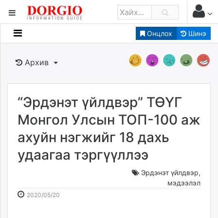
Онцлох
Шинэ
Мэдээллийн
Зар мэдээллийн
Архив
Банк санхүү
Бизнес ААН
Төрийн
“Эрдэнэт үйлдвэр” ТӨҮГ
Нийслэлийн
Монгол Улсын ТОП-100 аж
ахуйн нэгжийг 18 дахь
dorgio.mn
удаагаа тэргүүллээ
Gogo.mn
caak.mn
Эрдэнэт үйлдвэр
,
news.mn
мэдээлэл
zindaa.mn
2020-
2026-
2020/05/20
Baabar.mn
05-
08-
tovch.mn
20
07