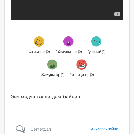
Хөгжилтэй (
0
)
Гайхамшигтай (
0
)
Гунигтай (
0
)
Жихүүцмээр (
0
)
Үзэн ядмаар (
0
)
Энэ мэдээ таалагдаж байвал
Сэтгэгдэл
Анхаарах зүйлс