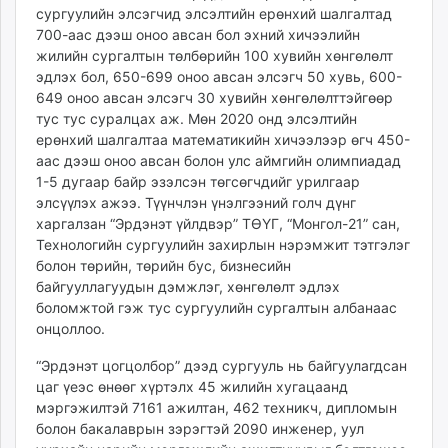
сургуулийн элсэгчид элсэлтийн ерөнхий шалгалтад
unuudur.mn
700-аас дээш оноо авсан бол эхний хичээлийн
isee.mn
жилийн сургалтын төлбөрийн 100 хувийн хөнгөлөлт
mglradio.com
эдлэх бол, 650-699 оноо авсан элсэгч 50 хувь, 600-
fact.mn
649 оноо авсан элсэгч 30 хувийн хөнгөлөлттэйгөөр
itoim.mn
тус тус суралцах аж. Мөн 2020 онд элсэлтийн
ерөнхий шалгалтаа математикийн хичээлээр өгч 450-
tumen.mn
аас дээш оноо авсан болон улс аймгийн олимпиадад
shuum.mn
1-5 дугаар байр эзэлсэн төгсөгчдийг урилгаар
times.mn
элсүүлэх ажээ. Түүнчлэн үнэлгээний голч дүнг
tvmongolia.mn
харгалзан “Эрдэнэт үйлдвэр” ТӨҮГ, “Монгол-21” сан,
mass.mn
Технологийн сургуулийн захирлын нэрэмжит тэтгэлэг
болон төрийн, төрийн бус, бизнесийн
unegui.mn
байгууллагуудын дэмжлэг, хөнгөлөлт эдлэх
assa.mn
боломжтой гэж тус сургуулийн сургалтын албанаас
toim.mn
онцоллоо.
tac.mn
“Эрдэнэт цогцолбор” дээд сургууль нь байгуулагдсан
paparazzi.mn
цаг үеэс өнөөг хүртэлх 45 жилийн хугацаанд
unread.today
мэргэжилтэй 7161 ажилтан, 462 техникч, дипломын
болон бакалаврын зэрэгтэй 2090 инженер, уул