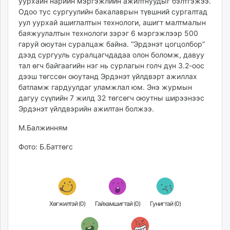
уурхайн нарийн мэргэжлийн ажилтнуудыг бэлтгэжээ.
Одоо тус сургуулийн бакалаврын түвшний сургалтад
уул уурхай ашиглалтын технологи, ашигт малтмалын
баяжуулалтын технологи зэрэг 6 мэргэжлээр 500
гаруй оюутан суралцаж байна. “Эрдэнэт цогцолбор”
дээд сургууль суралцагчдадаа олон боломж, давуу
тал өгч байгаагийн нэг нь сурлагын голч дүн 3.2-оос
дээш төгссөн оюутанд Эрдэнэт үйлдвэрт ажиллах
батламж гардуулдаг уламжлал юм. Энэ журмын
дагуу сүүлийн 7 жилд 32 төгсөгч оюутны ширээнээс
Эрдэнэт үйлдвэрийн ажилтан болжээ.
М.Балжинням
Фото: Б.Баттөгс
Хөгжилтэй (
0
)
Гайхамшигтай (
0
)
Гунигтай (
0
)