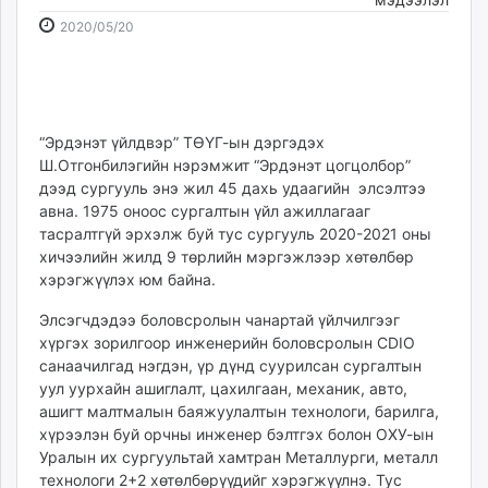
ikon.mn
2020-
2026-
2020/05/20
mnb.mn
05-
08-
Livetv.mn
20
06
Eguur.mn
17:50:20
20:25:21
24tsag.mn
“Эрдэнэт үйлдвэр” ТӨҮГ-ын дэргэдэх
shuud.mn
Ш.Отгонбилэгийн нэрэмжит “Эрдэнэт цогцолбор”
eagle.mn
дээд сургууль энэ жил 45 дахь удаагийн элсэлтээ
ergelt.mn
авна. 1975 оноос сургалтын үйл ажиллагааг
тасралтгүй эрхэлж буй тус сургууль 2020-2021 оны
zarig.mn
хичээлийн жилд 9 төрлийн мэргэжлээр хөтөлбөр
today.mn
хэрэгжүүлэх юм байна.
zuv.mn
mminfo.mn
Элсэгчдэдээ боловсролын чанартай үйлчилгээг
хүргэх зорилгоор инженерийн боловсролын CDIO
ugluu.mn
санаачилгад нэгдэн, үр дүнд суурилсан сургалтын
urlag.mn
уул уурхайн ашиглалт, цахилгаан, механик, авто,
unen.mn
ашигт малтмалын баяжуулалтын технологи, барилга,
asu.mn
хүрээлэн буй орчны инженер бэлтгэх болон ОХУ-ын
shudarga.mn
Уралын их сургуультай хамтран Металлурги, металл
shuurhai.mn
технологи 2+2 хөтөлбөрүүдийг хэрэгжүүлнэ. Тус