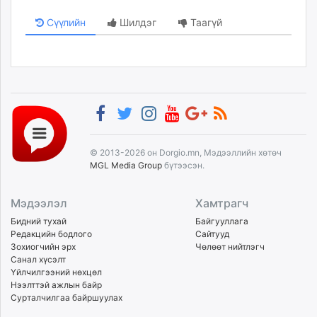
Сүүлийн
Шилдэг
Таагүй
© 2013-2026 он Dorgio.mn, Мэдээллийн хөтөч
MGL Media Group
бүтээсэн.
Мэдээлэл
Хамтрагч
Бидний тухай
Байгууллага
Редакцийн бодлого
Сайтууд
Зохиогчийн эрх
Чөлөөт нийтлэгч
Санал хүсэлт
Үйлчилгээний нөхцөл
Нээлттэй ажлын байр
Сурталчилгаа байршуулах