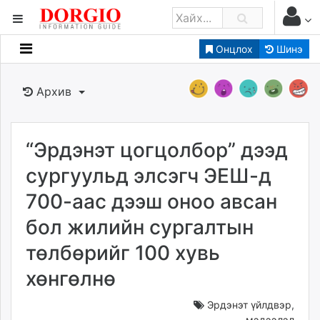
Онцлох
Шинэ
Мэдээллийн
Зар мэдээллийн
Архив
Банк санхүү
Бизнес ААН
Төрийн
“Эрдэнэт цогцолбор” дээд
Нийслэлийн
сургуульд элсэгч ЭЕШ-д
700-аас дээш оноо авсан
dorgio.mn
бол жилийн сургалтын
Gogo.mn
caak.mn
төлбөрийг 100 хувь
news.mn
хөнгөлнө
zindaa.mn
Baabar.mn
Эрдэнэт үйлдвэр
,
tovch.mn
мэдээлэл