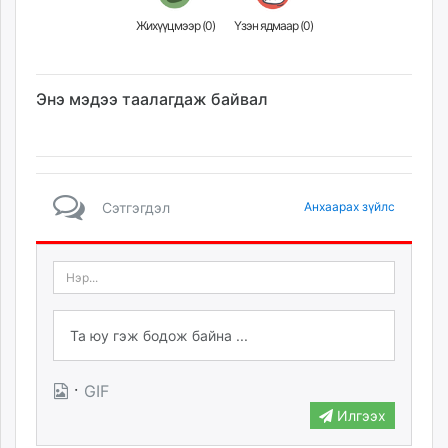
Жихүүцмээр (
0
)
Үзэн ядмаар (
0
)
Энэ мэдээ таалагдаж байвал
Сэтгэгдэл
Анхаарах зүйлс
·
GIF
Илгээх