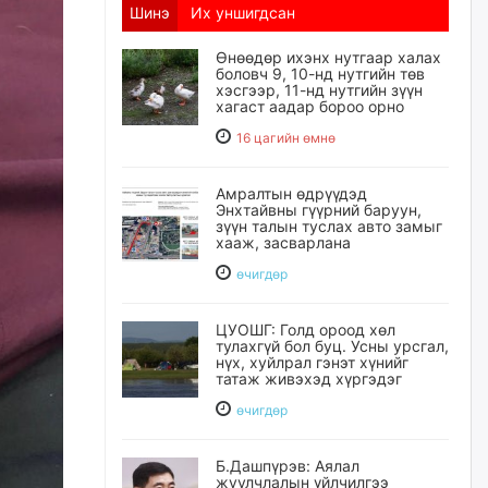
Шинэ
Их уншигдсан
Өнөөдөр ихэнх нутгаар халах
боловч 9, 10-нд нутгийн төв
хэсгээр, 11-нд нутгийн зүүн
хагаст аадар бороо орно
16 цагийн өмнө
Амралтын өдрүүдэд
Энхтайвны гүүрний баруун,
зүүн талын туслах авто замыг
хааж, засварлана
өчигдѳр
ЦУОШГ: Голд ороод хөл
тулахгүй бол буц. Усны урсгал,
нүх, хуйлрал гэнэт хүнийг
татаж живэхэд хүргэдэг
өчигдѳр
Б.Дашпүрэв: Аялал
жуулчлалын үйлчилгээ