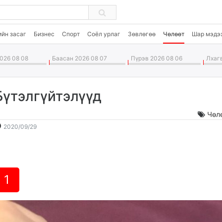
ийн засаг
Бизнес
Спорт
Соёл урлаг
Зөвлөгөө
Чөлөөт
Шар мэдэ
026 08 08
Баасан 2026 08 07
Пүрэв 2026 08 06
Лхагв
Бүтэлгүйтэлүүд
Чөл
2020-
2026-
2020/09/29
09-
08-
29
09
16:43:59
03:21:42
1