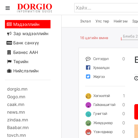
Эхлэл
Улс төр
Нийгэм
Эд
Мэдээллийн
Зар мэдээллийн
Бямба 2
16 цагийн өмнө
Банк санхүү
Бизнес ААН
0
Сэтгэгдэл
Төрийн
Хуваалцах
Нийслэлийн
Жиргээ
dorgio.mn
1
Хөгжилтэй
Gogo.mn
caak.mn
0
Гайхамшигтай
news.mn
0
Гунигтай
zindaa.mn
0
Жихүүцмээр
Baabar.mn
0
Үзэн ядмаар
tovch.mn