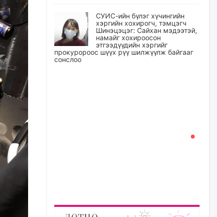
СУИС-ийн бүлэг хүчингийн
хэргийн хохирогч, тэмцэгч
Шинэцэцэг: Сайхан мэдээтэй,
намайг хохироосон
этгээдүүдийн хэргийг
прокуророос шүүх рүү шилжүүлж байгааг
сонслоо
өчигдѳр
Өчигдрийн байдлаар ₮10000
доош дүнгээр шатахууны
худалдан авалт хийсэн 1500
баримт бүртгэгджээ
өчигдѳр
Шатахуун олголтыг 50,000
төгрөгөөр хязгаарласныг
нэмэгдүүлж 100,000 төгрөгт
хүргэхээр судалж байгаа
өчигдѳр