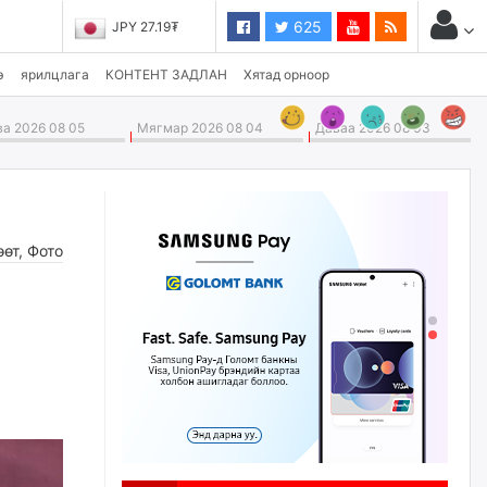
625
JPY 27.19₮
CHF 3,824.26₮
э
ярилцлага
КОНТЕНТ ЗАДЛАН
Хятад орноор
а 2026 08 05
Мягмар 2026 08 04
Даваа 2026 08 03
өөт
,
Фото