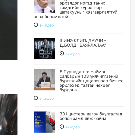
эрхэлдэг иргэд таних
тэмдгийн хүрээгээр
шатахууныг хязгаарлалтгүй
авах боломжтой
өчигдѳр
ШИНЭ КЛИП: ДУУЧИН
Д.БОЛД "БАЯРЛАЛАА"
өчигдѳр
Б.Пүрэвдагва: Найман
салбарын 103 үйлчилгээний
бүртгэлийг цуцалснаар бизнес
эрхлэхэд таатай нөхцөл
бүрдэнэ
өчигдѳр
301 цистерн вагон буулгалтад
болон замд явж байна
өчигдѳр