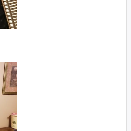
уржигдар
Д.Амарбаясгалан:
Шатахууныхаа 97 хувийг нэг
улсаас авдаг хараат байдлаа
зогсоож, Арабын орнуудаас
нийлүүлэх ажлыг сэргээх
ёстой
уржигдар
Худалдагч Н.Амарзаяа:
Дэлгүүрийн 32 хуудастай
өрийн дэвтэр долоо хоногт л
дүүрдэг
уржигдар
АИ-92 шатахууны нийлүүлэлт
тасралтгүй үргэлжилж байна
уржигдар