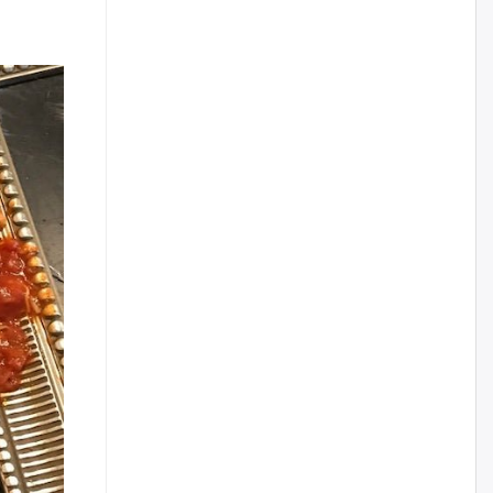
наймдугаар сарын 14-нөөс
ажиллуулж эхэлнэ
уржигдар
Орон сууц, нийтийн аж ахуй,
авто зам, тохижилт
үйлчилгээний ажилтнуудын
ХАРИЛЦАА хандлагатай
холбоотой ГОМДОЛ их байгааг
дурдлаа
уржигдар
Бариста хийх нь залуусын
дунд яагаад трэнд болов
уржигдар
Өмгөөлөгч Б.Оюунбилэг:
"Урьхан" Б.Чинбат гэж хүн
бизнес хамтрагчаа гүтгэж
хууль хяналтын байгууллагаар
шалгуулж, торны цаана
суулгана гэх мэтээр дарамталдаг