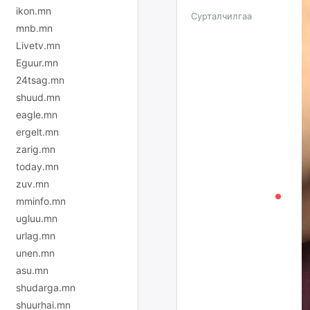
ikon.mn
Сурталчилгаа
mnb.mn
Livetv.mn
Eguur.mn
24tsag.mn
shuud.mn
eagle.mn
ergelt.mn
zarig.mn
today.mn
zuv.mn
mminfo.mn
ugluu.mn
urlag.mn
unen.mn
asu.mn
shudarga.mn
shuurhai.mn