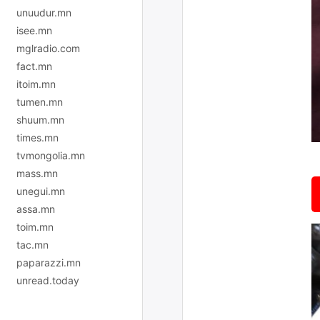
unuudur.mn
isee.mn
mglradio.com
fact.mn
itoim.mn
tumen.mn
shuum.mn
times.mn
tvmongolia.mn
mass.mn
unegui.mn
assa.mn
toim.mn
tac.mn
paparazzi.mn
unread.today