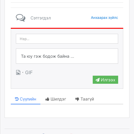
Сэтгэгдэл
Анхаарах зүйлс
·
GIF
Илгээх
Сүүлийн
Шилдэг
Таагүй