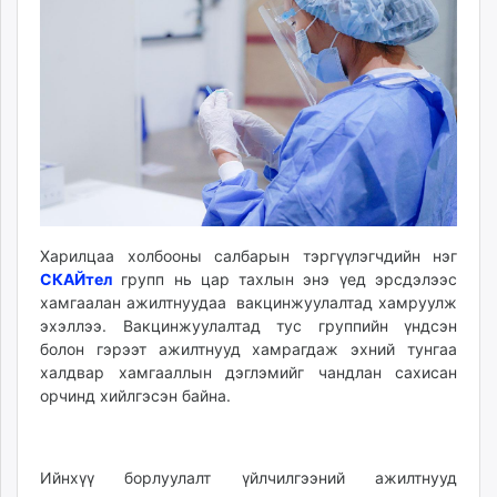
ikon.mn
mnb.mn
Livetv.mn
Eguur.mn
24tsag.mn
shuud.mn
eagle.mn
ergelt.mn
zarig.mn
Харилцаа холбооны салбарын тэргүүлэгчдийн нэг
today.mn
СКАЙтел
групп нь цар тахлын энэ үед эрсдэлээс
zuv.mn
хамгаалан ажилтнуудаа вакцинжуулалтад хамруулж
mminfo.mn
эхэллээ. Вакцинжуулалтад тус группийн үндсэн
болон гэрээт ажилтнууд хамрагдаж эхний тунгаа
ugluu.mn
халдвар хамгааллын дэглэмийг чандлан сахисан
urlag.mn
орчинд хийлгэсэн байна.
unen.mn
asu.mn
shudarga.mn
Ийнхүү борлуулалт үйлчилгээний ажилтнууд
shuurhai.mn