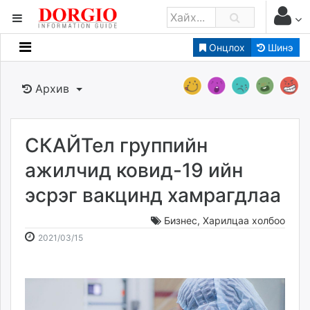
Онцлох
Шинэ
Мэдээллийн
Зар мэдээллийн
Архив
Банк санхүү
Бизнес ААН
Төрийн
СКАЙТел группийн
Нийслэлийн
ажилчид ковид-19 ийн
эсрэг вакцинд хамрагдлаа
dorgio.mn
Gogo.mn
Бизнес
,
Харилцаа холбоо
caak.mn
2021-
2026-
2021/03/15
news.mn
03-
08-
15
09
zindaa.mn
10:55:48
17:42:35
Baabar.mn
tovch.mn