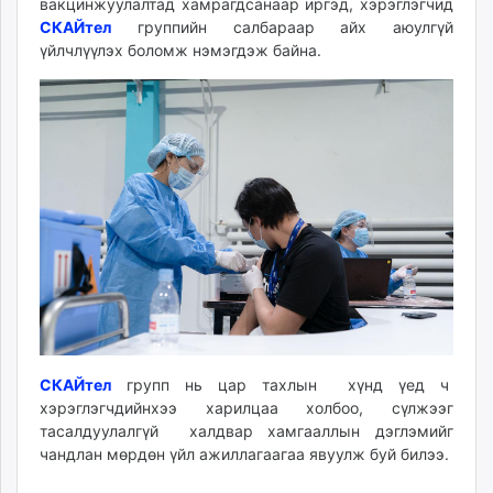
вакцинжуулалтад хамрагдсанаар иргэд, хэрэглэгчид
unuudur.mn
СКАЙтел
группийн салбараар айх аюулгүй
isee.mn
үйлчлүүлэх боломж нэмэгдэж байна.
mglradio.com
fact.mn
itoim.mn
tumen.mn
shuum.mn
times.mn
tvmongolia.mn
mass.mn
unegui.mn
assa.mn
toim.mn
tac.mn
СКАЙтел
групп нь цар тахлын хүнд үед ч
paparazzi.mn
хэрэглэгчдийнхээ харилцаа холбоо, сүлжээг
тасалдуулалгүй халдвар хамгааллын дэглэмийг
unread.today
чандлан мөрдөн үйл ажиллагаагаа явуулж буй билээ.