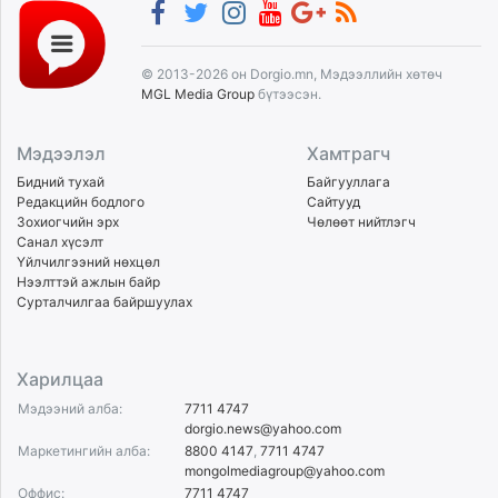
© 2013-2026 он Dorgio.mn, Мэдээллийн хөтөч
MGL Media Group
бүтээсэн.
Мэдээлэл
Хамтрагч
Бидний тухай
Байгууллага
Редакцийн бодлого
Сайтууд
Зохиогчийн эрх
Чөлөөт нийтлэгч
Санал хүсэлт
Үйлчилгээний нөхцөл
Нээлттэй ажлын байр
Сурталчилгаа байршуулах
Харилцаа
Мэдээний алба:
7711 4747
dorgio.news@yahoo.com
Маркетингийн алба:
8800 4147
,
7711 4747
mongolmediagroup@yahoo.com
Оффис:
7711 4747