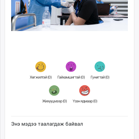
Хөгжилтэй (
0
)
Гайхамшигтай (
0
)
Гунигтай (
0
)
Жихүүцмээр (
0
)
Үзэн ядмаар (
0
)
Энэ мэдээ таалагдаж байвал