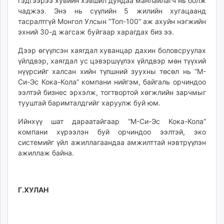
гэдгээрээ хувийн хэвшил дундаа манлайлагч нь болж
чаджээ. Энэ нь сүүлийн 5 жилийн хугацаанд
тасралтгүй Монгол Улсын “Топ-100” аж ахуйн нэгжийн
эхний 30-д жагсаж буйгаар харагдах биз ээ.
Дээр өгүүлсэн хаягдал хуванцар дахин боловсруулах
үйлдвэр, хаягдал ус цэвэршүүлэх үйлдвэр мөн түүхий
нүүрсийг халсан хийн түлшний зуухны төсөл нь “М-
Си-Эс Кока-Кола” компани нийгэм, байгаль орчиндоо
ээлтэй бизнес эрхэлж, тогтвортой хөгжлийн зарчмыг
тууштай баримталдгийг харуулж буй юм.
Ийнхүү шат дараатайгаар “М-Си-Эс Кока-Кола”
компани хүрээлэн буй орчиндоо ээлтэй, эко
системийг үйл ажиллагаандаа амжилттай нэвтрүүлэн
ажиллаж байна.
Г.ХУЛАН