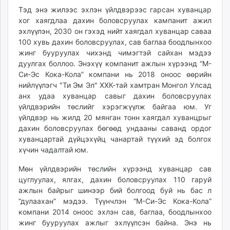
Тэд энэ жилээс эхлэн үйлдвэрээс гарсан хуванцар
хог хаягдлаа дахин боловсруулах кампанит ажил
эхлүүлэн, 2030 он гэхэд нийт хаягдал хуванцар саваа
100 хувь дахин боловсруулах, сав баглаа боодлынхоо
жинг бууруулах чихэнд чимэгтэй сайхан мэдээ
дуулгах боллоо. Энэхүү компанит ажлын хүрээнд “М-
Си-Эс Кока-Кола” компани нь 2018 оноос өөрийн
нийлүүлэгч "Ти Эм Эл" ХХК-тай хамтран Монгол Улсад
анх удаа хуванцар савыг дахин боловсруулах
үйлдвэрийн төслийг хэрэгжүүлж байгаа юм. Уг
үйлдвэр нь жилд 20 мянган тонн хаягдал хуванцрыг
дахин боловсруулах бөгөөд ундааны саванд ордог
хуванцартай дүйцэхүйц чанартай түүхий эд болгох
хүчин чадалтай юм.
Мөн үйлдвэрийн төслийн хүрээнд хуванцар сав
цуглуулах, ялгах, дахин боловсруулах 110 гаруй
ажлын байрыг шинээр бий болгоод буй нь бас л
“дулаахан” мэдээ. Түүнчлэн “М-Си-Эс Кока-Кола”
компани 2014 оноос эхлэн сав, баглаа, боодлынхоо
жинг бууруулах ажлыг эхлүүлсэн байна. Энэ нь