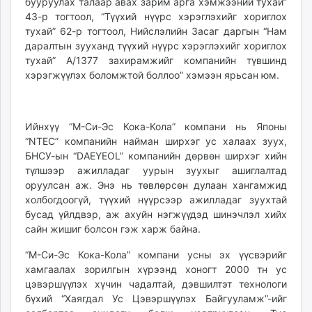
бууруулах талаар авах зарим арга хэмжээний тухай”
43-р тогтоол, “Түүхий нүүрс хэрэглэхийг хориглох
тухай” 62-р тогтоол, Нийслэлийн Засаг даргын “Нам
даралтын зууханд түүхий нүүрс хэрэглэхийг хориглох
тухай” А/1377 захирамжийг компанийн түвшинд
хэрэгжүүлэх боломжтой боллоо” хэмээн ярьсан юм.
Ийнхүү “М-Си-Эс Кока-Кола” компани нь Японы
“NTEC” компанийн найман ширхэг ус халаах зуух,
БНСУ-ын “DAEYEOL” компанийн дөрвөн ширхэг хийн
түлшээр ажилладаг уурын зуухыг ашиглалтад
оруулсан аж. Энэ нь төвлөрсөн дулаан хангамжид
холбогдоогүй, түүхий нүүрсээр ажилладаг зуухтай
бусад үйлдвэр, аж ахуйн нэгжүүдэд шинэчлэл хийх
сайн жишиг болсон гэж харж байна.
“М-Си-Эс Кока-Кола” компани усны эх үүсвэрийг
хамгаалах зорилгын хүрээнд хоногт 2000 тн ус
цэвэршүүлэх хүчин чадалтай, дэвшилтэт технологи
бүхий “Хаягдал Ус Цэвэршүүлэх Байгууламж”-ийг