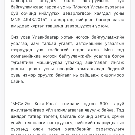
салбартаа анхдагч болж нэвтрүүлсэн. Тус
байгууламжаас гарсан ус нь “Монгол Улсын хүрээлэн
буй орчинд нийлүүлэх цэвэрлэгдсэн хаягдал усны
MNS 4943:2015” стандартад нийцсэн бөгөөд загас
амьдрах хүртэл төвшинд цэвэршүүлсэн ус юм.
Энэ усаа Улаанбаатар хотын ногоон байгууламжийн
усалгаа, зам талбай угаалт, автомашины угаалгын
газруудад үнэ төлбөргүй өгдөг ажээ. Мөн тэд
компанийнхаа ногоон байгууламжийн усалгаа болон
түгээлтийн машинуудаа угаахад ашигладаг. Ингэж
ундны цэвэр усны нөөцийг хамгаалахад бодитой
хувь нэмэр оруулж байгааг нь сайшааж онцолмоор
байна.
“М-Си-Эс Кока-Кола” компани өдгөө 800 гаруй
ажилтантайгаар үйл ажиллагаагаа явуулж байна. Тэд
шилдэг татвар төлөгч, байгаль орчинд ээлтэй, орчин
үеийн технологи нэвтрүүлэгч, нийгмийн хариуцлагын
хүрээнд олон төсөл хөтөлбөрийг хэрэгжүүлэгч