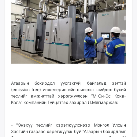
Агаарын бохирдол үүсгэхгүй, байгальд ээлтэй
(emission free) инженерингийн шинэлэг шийдэл бүхий
төслийг амжилттай хэрэгжүүлсэн “М-Си-Эс Кока-
Кола” компанийн Гүйцэтгэх захирал Л.Мягмаржав:
- "Энэхүү төслийг хэрэгжүүлснээр Монгол Улсын
Засгийн газраас хэрэгжүүлж буй “Агаарын бохирдлыг