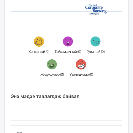
Хөгжилтэй (
0
)
Гайхамшигтай (
0
)
Гунигтай (
0
)
Жихүүцмээр (
0
)
Үзэн ядмаар (
0
)
Энэ мэдээ таалагдаж байвал