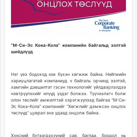
ikon.mn
mnb.mn
Livetv.mn
Eguur.mn
24tsag.mn
shuud.mn
“М-Си-Эс Кока-Кола” компанийн байгальд ээлтэй
eagle.mn
шийдлүүд
ergelt.mn
zarig.mn
today.mn
Нэг үеэ бодоход юм бүхэн хөгжиж байна. Нийгмийн
хариуцлагатай компаниуд ч байгаль орчинд ээлтэй,
zuv.mn
хамгийн дэвшилтэт гэсэн технологийг үйлдвэрлэлдээ
mminfo.mn
нэвтрүүлэхийг илүүд үздэг болжээ. Түүчээлэгч болж
ugluu.mn
олон төслийг амжилттай хэрэгжүүлээд байгаа “М-Си-
urlag.mn
Эс Кока-Кола” компанийг “Хөгжлийг дэмжсэн онцлох
unen.mn
төслүүд” цуврал энэ удаад онцолж байна.
asu.mn
shudarga.mn
shuurhai.mn
Хүнсний бүтээгдэхүүний сав, баглаа, боодол нь