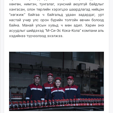
хөнгөн, нимгэн, тунгалаг, хүнсний аюулгүй байдлыг
unuudur.mn
хангасан, олон төрлийн хэрэгцээ шаардлагад нийцэн
isee.mn
“хөгжиж” байгаа ч байгальд удаан задардаг, урт
mglradio.com
настай учир улс орон бүрийн толгойн өвчин болоод
fact.mn
байна. Манай улсын хувьд ч мөн адил. Харин энэ
itoim.mn
асуудлыг шийдэхэд “М-Си-Эс Кока-Кола” компани аль
хэдийнээ түүчээлээд эхэлжээ.
tumen.mn
shuum.mn
times.mn
tvmongolia.mn
mass.mn
unegui.mn
assa.mn
toim.mn
tac.mn
paparazzi.mn
unread.today