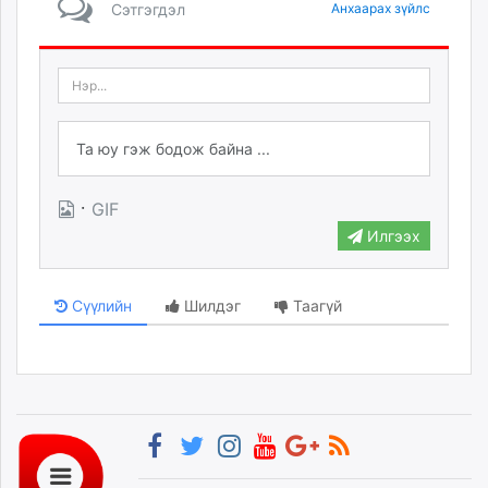
Сэтгэгдэл
Анхаарах зүйлс
·
GIF
Илгээх
Сүүлийн
Шилдэг
Таагүй