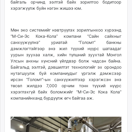
байгаль орчинд ээлтэй байх зорилтоо бодитоор
хэрэгжүүлж буйн нэгэн жишээ юм.
Мөн эко системийг нэвтрүүлэх зорилгынхоо хүрээнд
“М-Си-Эс Кока-Кола” компани “Сайн сайхныг
санхүүжүүлнэ” уриатай “Голомт” банкны
дэмжлэгтэйгээр энэ жил түүхий нүүрс шатаадаг
уурын зуухаа халж, хийн түлшний зуухтай Монгол
Улсын анхны хүнсний үйлдвэр болж чадсан байна.
Байгальд ээлтэй, дэвшилтэт технологийг эх орондоо
нутагшуулж буй компаниудыг үргэлж дэмжсээр
ирсэн “Голомт”-ын санхүүжилтээр хэрэгжсэн энэ
төсөл жилдээ 7,000 орчим тонн түүхий нүүрс
хэрэглэхгүй байх боломжийг “М-Си-Эс Кока Кола”
компанийнханд бүрдүүлж өгч байгаа аж.