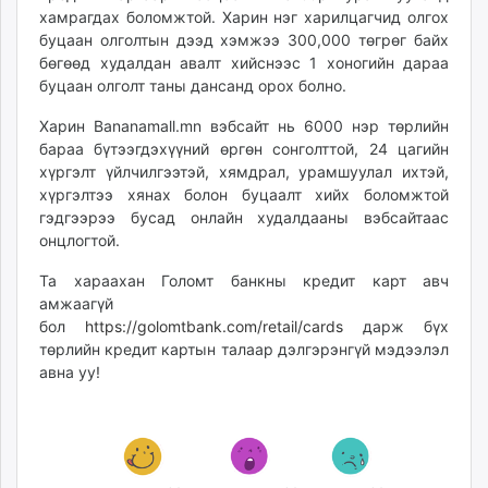
хамрагдах боломжтой. Харин нэг харилцагчид олгох
буцаан олголтын дээд хэмжээ 300,000 төгрөг байх
бөгөөд худалдан авалт хийснээс 1 хоногийн дараа
буцаан олголт таны дансанд орох болно.
Харин Bananamall.mn вэбсайт нь 6000 нэр төрлийн
бараа бүтээгдэхүүний өргөн сонголттой, 24 цагийн
хүргэлт үйлчилгээтэй, хямдрал, урамшуулал ихтэй,
хүргэлтээ хянах болон буцаалт хийх боломжтой
гэдгээрээ бусад онлайн худалдааны вэбсайтаас
онцлогтой.
Та хараахан Голомт банкны кредит карт авч
амжаагүй
бол
https://golomtbank.com/retail/cards
дарж бүх
төрлийн кредит картын талаар дэлгэрэнгүй мэдээлэл
авна уу!