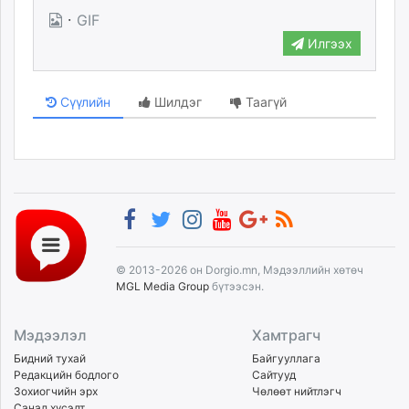
·
GIF
Илгээх
Сүүлийн
Шилдэг
Таагүй
© 2013-2026 он Dorgio.mn, Мэдээллийн хөтөч
MGL Media Group
бүтээсэн.
Мэдээлэл
Хамтрагч
Бидний тухай
Байгууллага
Редакцийн бодлого
Сайтууд
Зохиогчийн эрх
Чөлөөт нийтлэгч
Санал хүсэлт