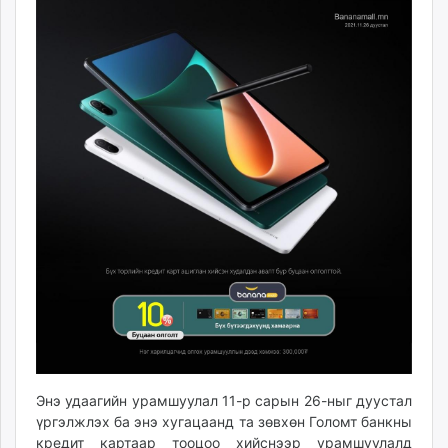
unuudur.mn
isee.mn
mglradio.com
fact.mn
itoim.mn
tumen.mn
shuum.mn
times.mn
tvmongolia.mn
mass.mn
unegui.mn
assa.mn
toim.mn
tac.mn
paparazzi.mn
unread.today
Энэ удаагийн урамшуулал 11-р сарын 26-ныг дуустал
үргэлжлэх ба энэ хугацаанд та зөвхөн Голомт банкны
кредит картаар тооцоо хийснээр урамшуулалд