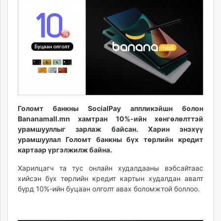
12:47:17
11:30:47
ikon.mn
mnb.mn
Livetv.mn
Eguur.mn
24tsag.mn
shuud.mn
eagle.mn
ergelt.mn
zarig.mn
Голомт банкны SocialPay аппликэйшн болон
Bananamall.mn хамтран 10%-ийн хөнгөлөлттэй
today.mn
урамшууллыг зарлаж байсан. Харин энэхүү
zuv.mn
урамшуулал Голомт банкны бүх төрлийн кредит
mminfo.mn
картаар үргэлжилж байна.
ugluu.mn
Харилцагч та тус онлайн худалдааны вэбсайтаас
urlag.mn
хийсэн бүх төрлийн кредит картын худалдан авалт
unen.mn
бүрд 10%-ийн буцаан олголт авах боломжтой боллоо.
asu.mn
shudarga.mn
shuurhai.mn