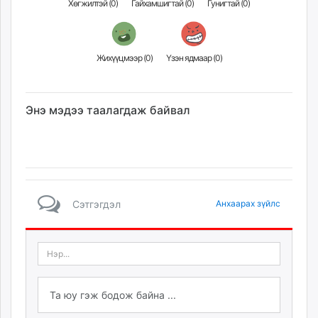
Хөгжилтэй (
0
)
Гайхамшигтай (
0
)
Гунигтай (
0
)
Жихүүцмээр (
0
)
Үзэн ядмаар (
0
)
Энэ мэдээ таалагдаж байвал
Сэтгэгдэл
Анхаарах зүйлс