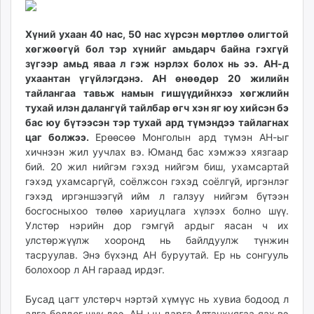
Хүний ухаан 40 нас, 50 нас хүрсэн мөртлөө олигтой
хөгжөөгүй бол тэр хүнийг амьдарч байна гэхгүй
зүгээр амьд яваа л гэж нэрлэх болох нь ээ.
АН-д
ухаантан үгүйлэгдэнэ. АН өнөөдөр 20 жилийн
тайлангаа тавьж намын гишүүдийнхээ хөгжлийн
тухай илэн далангүй тайлбар өгч хэн яг юу хийсэн бэ
бас юу бүтээсэн тэр тухай ард түмэндээ тайлагнах
цаг болжээ.
Ерөөсөө Монголын ард түмэн АН-ыг
хичнээн жил уучлах вэ. Юманд бас хэмжээ хязгаар
бий. 20 жил нийгэм гэхэд нийгэм биш, ухамсартай
гэхэд ухамсаргүй, соёлжсон гэхэд соёлгүй, иргэнлэг
гэхэд иргэншээгүй ийм л галзуу нийгэм бүтээн
босгосныхоо төлөө хариуцлага хүлээх болно шүү.
Улстөр нэрийн дор гэмгүй ардыг яасан ч их
улстөржүүлж хооронд нь байлдуулж түнжин
тасруулав. Энэ бүхэнд АН буруутай. Ер нь сонгууль
болохоор л АН гараад ирдэг.
Бусад цагт улстөрч нэртэй хүмүүс нь хувиа бодоод л
алга болдог шүү дээ. АН-ын дарга Алтанхуягаа яах вэ