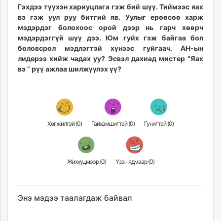
Гэхдээ түүхэн хариуцлага гэж бий шүү. Тиймээс яах
вэ гэж уул руу битгий яв. Уулыг ерөөсөө харж
мэдэрдэг болохоос орой дээр нь гарч хөөрч
мэдэрдэггүй шүү дээ. Юм гуйх гэж байгаа бол
боловсрол мэдлэгтэй хүнээс гуйгаач. АН-ын
лидерээ хийж чадах уу? Эсвэл дахиад мистер “Яах
вэ ” рүү ажлаа шилжүүлэх үү?
Хөгжилтэй (
0
)
Гайхамшигтай (
0
)
Гунигтай (
0
)
Жихүүцмээр (
0
)
Үзэн ядмаар (
0
)
Энэ мэдээ таалагдаж байвал