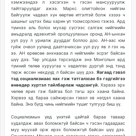
хэмжээндээ л хэсэгхэн ч гэсэн мансууруулж
тайтгаруулдаг ажээ. Маркс олигтойхон нийгэм
байгуулж чадвал хүн өөртөө итгэлтэй болж хэзээ ч
шашныг шүтэх биш харин үл тоомсорлоно гэжээ. Ард
түмнээ аль болох мухар сүсгээс салгаж нийгмийн
амьдралд идэвхитэй оролцуулахын оронд АН-ынхан
уул руу л уриалж дууддаг боллоо доо. АН-аас юм
гуйж очвол ууланд даатгачихсан уул руу яв л гэх нь
ээ. АН ерөөсөө анхнаасаа л нийгмийн эсрэг байсан
шүү дээ. Төр улсдаа тэрсэлдэж энэ Монголын ард
түмний төлөө хуруугаа ч хөдөлгөх дургүй энд тэнд
төрж өссөн нөхдүүд л байсан шүү дээ.
Яагаад гэвэл
тэд социализмаас яах гэж татгалзсан бэ гэдгийгээ
өнөөдөр хүртэл тайлбарлаж чадсангүй.
Хэрвээ эрх
чөлөө ярих гэж байгаа бол тэгш эрх хаана байна.
Хэрвээ эд бараа сайжирсан гэвэл эв нэгдэл хаана
байна. Энэ бүгд чинь нийгмийн түшиг тулгуур биш үү.
Социализмын үед үнэтэй цайтай бараа таваар
худалдаж авах боломжгүй байсан ч гэсэн гадаадаас
муу муухай орж ирэх боломжгүй байсан шүү дээ.
Социализм Монгол хүнд гадагшаа гарах хязгаартай