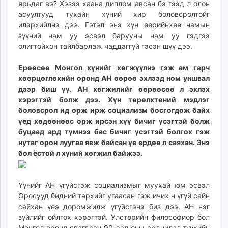
ярьдаг вэ? Хэзээ хаана диплом авсан бэ гээд л олон
асуултууд тухайн хүний хир боловсролтойг
илэрхийлнэ дээ. Гэтэл энэ хүн өөрийнхөө намын
зүүний нам уу эсвэл барууны нам уу гэдгээ
олигтойхон тайлбарлаж чаддаггүй гэсэн шүү дээ.
Ерөөсөө Монгол хүнийг хөгжүүлнэ гэж ам гарч
хөөрцөглөхийн оронд АН өөрөө эхлээд ном уншвал
дээр биш үү. АН хөгжилийг өөрөөсөө л эхлэх
хэрэгтэй болж дээ. Хүн төрөлхтөний мэдлэг
боловсрол ид орж ирж социализм босгогдож байх
үед хөдөөнөөс орж ирсэн хүү бичиг үсэгтэй болж
буцаад ард түмнээ бас бичиг үсэгтэй болгох гэж
нутаг орон луугаа явж байсан үе ердөө л саяхан. Энэ
бол ёстой л хүний хөгжил байжээ.
Үүнийг АН үгүйсгэж социализмыг муухай юм эсвэл
Оросууд бидний тархийг угаасан гэж ичих ч үгүй сайн
сайхан үеэ доромжилж үгүйсгэнэ биз дээ. АН нэг
зүйлийг ойлгох хэрэгтэй. Улстөрийн философиор бол
Монгол оронд явагдсан 90-ээд оны ардчилал түүхийн