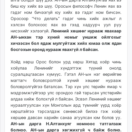
биш юу хийх вэ шүү. Оросын философч Ленин яах вэ
гэдэг ном бичээгүй юу хийх вэ гэдэг ном бичсэн.
Оросоор “Что делать” гэдэг чинь хийх ажлыг л
хэлсэн болохоос яах вэ гээд хадуурч уул руу
нисэхийг хэлээгүй.
Лениний хөшөөг нурааж явахаар
АН-ынхан тэр хүний номыг уншиж ойлгохыг
хичээсэн бол ядаж мулгуйтаж хийх юмаа олж ядан
босгохын оронд нурааж явахгүй л байсан.
Хойд хөрш Орос болон урд хөрш Хятад хоёр чинь
хоёулаа Ленинийг хүндэтгэж түүний онолд
суралцацгаасан хүмүүс. Гэтэл АН-ын нэг өөрийгөө
магтагч боловсролтой хүний хөшөөг нурааж
боловролгүйгээ баталсан. Тэр хүн улс төрийн ямар ч
мэдрэмжгүйгээр улс орондоо гай тарьсан улстөрийн
алдаа хийж болохгүй л байсан. Эсвэл Лениний хөшөөг
нураалгуулсан хүн Монголын ард түмнийг үүрд хоёр
хөрштэйгээ тэрсэлдэж сөнөөсэй билээ гэж хоёр
хөршөө давсан харийн санаа агуулсан юм болов уу.
АН-ын дарга Н.Алтанхуяг номноос татгалзаж
болноо. АН-ын дарга хөгжихгүй ч байж болно.