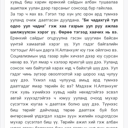
хувьд биш харин ерөнхий сайдын албан тушаалаа
ikon.mn
ашиглаж уулан дээр гарсаныг сонсоод бүр гайхлаа.
mnb.mn
За тэр ч яах вэ. Гэтэл тэр хүн улс орон ард түмнээ
Livetv.mn
ууланд очиж даатгасан дуулдана.
“Би чадахгүй тул
Eguur.mn
одоо уул чадна” гэж хаа газрын уул руу ажлаа
шилжүүлсэн хэрэг үү. Өөрөө тэгээд хаачих нь вэ.
24tsag.mn
Ерөнхий сайдыг огцруулна гэсэн шуугиан байсан
shuud.mn
үүнтэй хамаатай хэрэг үү. Уул гэдэг байгалийн
eagle.mn
тогтоцыг АН-ын дарга Н.Алтанхуяг юу гэж ойлгоно вэ.
ergelt.mn
Социализмын үед газар зүйн хичээл дээр юу сурсан
zarig.mn
нөхөр вэ. Уул ямар ч хэлээр ярихгүй шүү дээ. Ууланд
сонсох чих байтугай харах нүд ч байхгүй шүү дээ. Уул
today.mn
гэдэг чинь зүгээр овоолгоотой хар шороо хад чулуу
zuv.mn
шүү дээ. Үхмэл хад чулуунд амьд ард түмнээ
mminfo.mn
даатгадаг ямар төрийн ёс вэ? Мэдээж Н.Алтанхуяг
ugluu.mn
гэж хувь хүнийхээ хувьд найз нөхөдтэйгээ эсвэл
urlag.mn
авгай хүүхэдтэйгээ ч юмуу ууланд очоод мухар
сүсэгтэж юугаа ч даатгаж болно шүү дээ. Түүнээс
unen.mn
биш төрийг дайчлаад төрөө даатгаж буй бол
asu.mn
өнгөрсөний үлдэгдэл хэдэн зуун жилийн хоцрогдсон
shudarga.mn
мухар сүсэглэл биш үү. Төрийн ажил хий гэж албан
shuurhai.mn
үүрэг өгсөн болохоос биш хаа газрын уул руу очоод