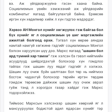
вэ. Аж үйлдвэржүүлнэ гэсэн хаана байна.
Социализмын үеийн хэмжээний аж үйлдвэрийн
комбинатыг яагаад байгуулахгүй байна. Ерөөсөө
иргэн хүн хөдөлмөр хийж л хүн гэдгээ мэдэрдэг.
Хэрвээ АН Монгол хүнийг хөгжүүлэх гэж байгаа бол
бүх хүнийг яг л социализмын үе шиг мэргэжлийн
ажилтай болгоод орхи.
Тэгвэл хүн өөрөө аяндаа
намтай намгүй хөгжинө гэдгийг социализмын Монгол
бэлхэн харуулсан шүү дээ. Маркс яагаад
“шашин бол
ард түмний хар тамхи”
гэж хэлсэн бэ гэвэл нийгмийн
асуудлууд шийдэгдэхгүй болохоор хүн гомдлоо
тайлах гэж шашин луу явдаг гэдгийг л хэлжээ.
Шашин луу очиж буйн шалтгаан бол төр нь нийгмээ
босгож чадахгүй болохоор төрийн иргэн төрдөө
гомдож төрөөсөө дайжиж шашин луу очиж аврал
гуйж тэнд л хорогдох газар хайдаг гэж Маркс
тодорхойлжээ.
Тиймээс Марксын хэлсэнээр шашин хөөрхий яг л
мансууруулах бодистой адил ядарсан хүнийг тэр