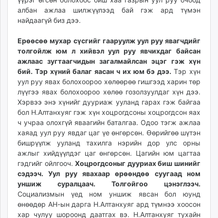
unuudur.mn
албан ажлаа шилжүүлээд бай гэж ард түмэн
найдаагүй биз дээ.
isee.mn
mglradio.com
Ерөөсөө мухар сүсгийг гааруулж уул руу явагчдийг
fact.mn
толгойлж юм л хийвэл уул руу явчихдаг байсан
itoim.mn
ажлаас зугтаагчидын загалмайлсан эцэг гэж хүн
tumen.mn
бий. Тэр хүний балаг яасан ч их юм бэ дээ.
Тэр хүн
shuum.mn
уул руу явах болохоороо хөлөөрөө гишгээд харин төр
лүүгээ явах болохоороо хөлөө гозолзуулдаг хүн дээ.
times.mn
Хэрвээ энэ хүнийг дууриаж ууланд гарах гэж байгаа
tvmongolia.mn
бол Н.Алтанхуяг гэж хүн хоцрогдсоны хоцрогдсон яах
mass.mn
ч учраа олохгүй яваагийн баталгаа. Одоо тэгж ажлаа
unegui.mn
хаяад уул руу явдаг цаг үе өнгөрсөн. Өөрийгөө шүтэн
assa.mn
бишрүүлж ууланд тахилга нэрийн дор улс орны
ажлыг хийдүүлдэг цаг өнгөрсөн. Цагийн юм цагтаа
toim.mn
гэдгийг ойлгооч.
Хоцрогдсоныг дууриах биш шинийг
tac.mn
сэдээч. Уул руу явахаар өрөөндөө суугаад ном
paparazzi.mn
уншиж суралцаач. Толгойгоо цэнэглээч.
unread.today
Социализмын үед ном уншиж явсан бол юунд
өнөөдөр АН-ын дарга Н.Алтанхуяг ард түмнээ хоосон
хар чулуу шороонд даатгах вэ. Н.Алтанхуяг тухайн