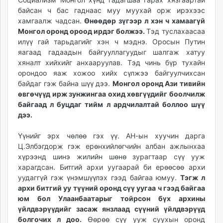
байсан ч бас гаднаас муу муухай орж ирэхээс
хамгаалж чадсан.
Өнөөдөр зүгээр л хэн ч хамаагүй
Монгол оронд ороод ирдэг болжээ.
Тэд туслахаасаа
илүү гай тарьдагийг хэн ч мэднэ. Оросын Путин
яагаад гадаадын байгууллагуудыг шалгаж хатуу
хяналт хийхийг анхааруулав. Тэд чинь бүр тухайн
орондоо яаж хожоо хийх сүлжээ байгуулчихсан
байдаг гэж байна шүү дээ.
Монгол оронд Ази тивийн
өвгөчүүд ирж зунжингаа охид хөвгүүдийг боолчилж
байгаад л буцдаг тийм л ардчилалтай боллоо шүү
дээ.
Үүнийг эрх чөлөө гэх үү. АН-ын хуучин дарга
Ц.Элбэгдорж гэж ерөнхийлөгчийн албан ажлынхаа
хүрээнд шинэ жилийн шөнө зурагтаар сүү ууж
харагдсан. Битгий архи уугаарай би ерөөсөө архи
уудаггүй гэж үнэмшүүлэх гээд байгаа юмуу.
Тэгж л
архи битгий уу түүний оронд сүү уугаа ч гээд байгаа
юм бол Улаанбаатарыг тойрсон бүх архины
үйлдвэрүүдийг засаж янзлаад сүүний үйлдвэрүүд
болгочих л доо.
Өөрөө сүү ууж суухын оронд