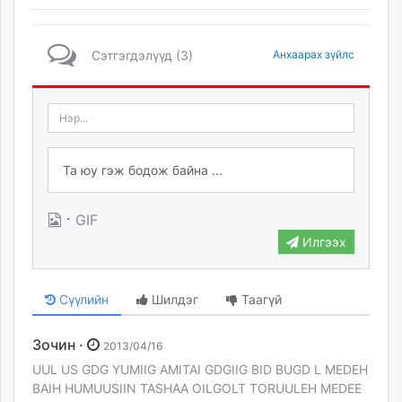
Сэтгэгдэлүүд (3)
Анхаарах зүйлс
·
GIF
Илгээх
Сүүлийн
Шилдэг
Таагүй
Зочин ·
2013/04/16
UUL US GDG YUMIIG AMITAI GDGIIG BID BUGD L MEDEH
BAIH HUMUUSIIN TASHAA OILGOLT TORUULEH MEDEE