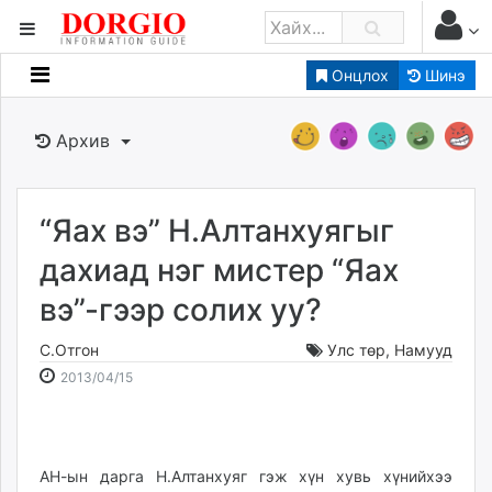
Онцлох
Шинэ
Мэдээллийн
Зар мэдээллийн
Архив
Банк санхүү
Бизнес ААН
Төрийн
“Яах вэ” Н.Алтанхуягыг
Нийслэлийн
дахиад нэг мистер “Яах
вэ”-гээр солих уу?
dorgio.mn
Gogo.mn
С.Отгон
Улс төр
,
Намууд
caak.mn
2013-
2026-
2013/04/15
news.mn
04-
08-
15
07
zindaa.mn
13:49:37
09:07:39
Baabar.mn
АН-ын дарга Н.Алтанхуяг гэж хүн хувь хүнийхээ
tovch.mn