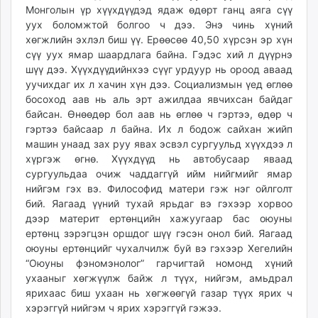
Монголын үр хүүхдүүдэд ядаж өдөрт ганц аяга сүү
уух боломжтой болгоо ч дээ. Энэ чинь хүний
хөгжлийн эхлэл биш үү. Ерөөсөө 40,50 хүрсэн эр хүн
сүү уух ямар шаардлага байна. Гэдэс хий л дүүрнэ
шүү дээ. Хүүхдүүдийнхээ сүүг урдуур нь ороод аваад
уучихдаг их л хачин хүн дээ. Социализмын үед өглөө
босоход аав нь аль эрт ажилдаа явчихсан байдаг
байсан. Өнөөдөр бол аав нь өглөө ч гэртээ, өдөр ч
гэртээ байсаар л байна. Их л бодож сайхан жийп
машин унаад зах руу явах эсвэл сургуульд хүүхдээ л
хүргэж өгнө. Хүүхдүүд нь автобусаар яваад
сургуульдаа очиж чаддаггүй ийм нийгмийг ямар
нийгэм гэх вэ. Философид матери гэж нэг ойлголт
бий. Яагаад үүний тухай ярьдаг вэ гэхээр хорвоо
дээр материт ертөнцийн хажуугаар бас оюуны
ертөнц зэрэгцэн оршдог шүү гэсэн онол бий. Яагаад
оюуны ертөнцийг чухалчилж буй вэ гэхээр Хегелийн
“Оюуны фэномэнолог” гарчигтай номонд хүний
ухааныг хөгжүүлж байж л түүх, нийгэм, амьдрал
ярихаас биш ухаан нь хөгжөөгүй газар түүх ярих ч
хэрэггүй нийгэм ч ярих хэрэггүй гэжээ.