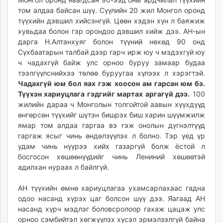
том алдаа байсан шүү. Сүүлийн 20 жил Монгол оронд
түүхийн дэвшил хийсэнгүй. Цөөн хэдэн хүн л баяжиж
хувьдаа болон гэр орондоо дэвшил хийж дээ. АН-ын
дарга Н.Алтанхуяг болон түүний нөхөд 90 онд
Сүхбаатарын талбай дээр гарч ирж юу ч мэдэхгүй юу
ч чадахгүй байж улс орноо буруу замаар будаа
тээлгүүлснийхээ төлөө буруугаа хүлээх л хэрэгтэй.
Чадахгүй юм бол яах гэж хоосон ам гарсан юм бэ.
Түүхэн хариуцлага гэдгийг мартах аргагүй дээ.
100
жилийн дараа ч Монголын толгойтой аавын хүүхдүүд
өнгөрсөн түүхийг шүтэн бишрэх биш харин шүүмжилж
ямар том алдаа гаргаа вэ гэж онолын дүгнэлтүүд
гаргаж ясыг чинь өндөлзүүлэх л болно. Тэр үед үр
удам чинь нүүрээ хийх газаргүй болж ёстой л
босгосон хөшөөнүүдийг чинь Лениний хөшөөтэй
адилхан нураах л байлгүй.
АН түүхийн өмнө хариуцлагаа ухамсарлахаас гадна
одоо насанд хүрэх цаг болсон шүү дээ. Яагаад АН
насанд хүрч мэдлэг боловсролоор гахаж цацаж улс
орноо сэмбийтэл хөгжүүлэх хүсэл эрмэлзэлгүй байна