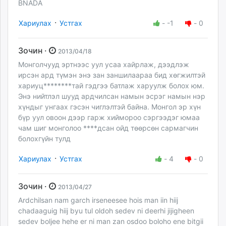
BNADA
·
Хариулах
Устгах
-
-1
-
0
Зочин ·
2013/04/18
Монголчууд эртнээс уул усаа хайрлаж, дээдлэж
ирсэн ард түмэн энэ зан заншилаараа бид хөгжилтэй
хариуц********тай гэдгээ батлаж харуулж болох юм.
Энэ нийтлэл шууд ардчилсан намын эсрэг намын нэр
хүндыг унгаах гэсэн чиглэлтэй байна. Монгол эр хүн
бүр уул овоон дээр гарж хиймороо сэргээдэг юмаа
чам шиг монголоо ****дсан ойд төөрсөн сармагчин
болохгүйн тулд
·
Хариулах
Устгах
-
4
-
0
Зочин ·
2013/04/27
Ardchilsan nam garch irseneesee hois man iin hiij
chadaaguig hiij byu tul oldoh sedev ni deerhi jijigheen
sedev boljee hehe er ni man zan osdoo boloho ene bitgii