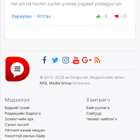
hel um hiij huchin zuchin yvsnaa yagaad yridaggui um
·
Хариулах
Устгах
-
0
-
0
© 2013-2026 он Dorgio.mn, Мэдээллийн хөтөч
MGL Media Group
бүтээсэн.
Мэдээлэл
Хамтрагч
Бидний тухай
Байгууллага
Редакцийн бодлого
Сайтууд
Зохиогчийн эрх
Чөлөөт нийтлэгч
Санал хүсэлт
Үйлчилгээний нөхцөл
Нээлттэй ажлын байр