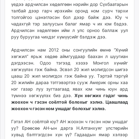
үедээ ардчилсан хөдөлгөөн нэрийн дор Сүхбаатарын
талбай дээр гарч ирэхийн оронд ном сурч тархи
толгойгоо цэнэглэсэн бол дээр байж дээ. Юу ч
чадахгүй тэр залуусын балаг ямар ч их юм бэдээ.
Ардчилсан хөдөлгөөн ийм л улс орноо баллаж уул
руу буруугаа чихдэг хүмүүсийг бэлдэж дээ.
Ардчилсан нам 2012 оны сонгуулийн өмнө “Хүний
хөгжил” ярьж хөдөө аймгуудаар баахан л шуугиан
дэгдээсэн. Одоо тэгээд хэзээ Монгол хүнийг
хөгжүүлэх гэж байна. Эсвэл 20 жил молигдсон шигээ
цааш 20 жил молигдох гэж байна уу. Тэртэй тэргүй
20 жилийн дараа тэтгэвэртээ сууж Америк орны хаа
нэг газар луу зугтаагаад явах юм чинь юун ард
түмнээ хөгжүүлэх биз дээ.
Хүн хөгжих гэдэг чинь
жоохон ч гэсэн соёлтой болохыг хэлнэ. Цаашлаад
жоохон ч гэсэн ном уншдаг болохыг хэлнэ.
Гэтэл АН соёлтой юу? АН жоохон ч гэсэн ном уншдаг
уу? Ерөөсөө АН-ын дарга Н.Алтанхуяг улстөрийн
хувьд бэлтгэгдсэн хүн үү? Гадаадын ямар хэлээр