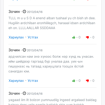
Зочин ·
2013/04/16
TLLL m u u S D A enend alban tushaal yu ch bish sh dee.
Hugiiiin ardchilsan eronhiiilegch, haraaal idsen ardchilsan
eh on. LLLLAALLAR SSDDAAA
·
Хариулах
Устгах
-
0
-
0
Зочин ·
2013/04/16
ардчилсан нам энэ хүнээс болж нэр хүнд нь унасан.
ийм шийдвэр гаргаад бүр уналаа даа. уих-ын
гишүүнээс нь татаад хариуцлага тооцох ёстой
санагдах юм.
·
Хариулах
Устгах
-
0
-
0
Зочин ·
2013/04/16
yagaad iim ilt bolzon yumnuudiig ingeed argalaad baidag
bainaa deer ueiin namiin batlakh shig yum bolokh