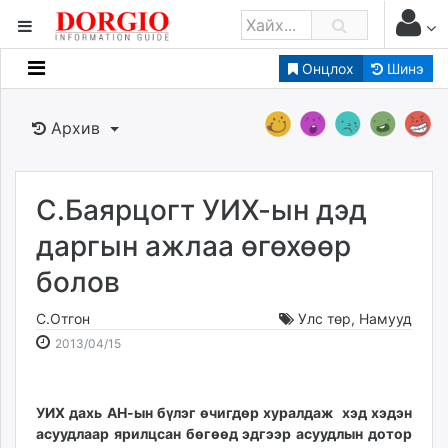
Онцлох
Шинэ
Мэдээллийн
Зар мэдээллийн
Архив
Банк санхүү
Бизнес ААН
Төрийн
С.Баярцогт УИХ-ын дэд
Нийслэлийн
даргын ажлаа өгөхөөр
болов
dorgio.mn
Gogo.mn
С.Отгон
Улс төр
,
Намууд
caak.mn
2013-
2026-
2013/04/15
news.mn
04-
08-
15
11
zindaa.mn
14:18:15
04:35:34
УИХ дахь АН-ын бү­лэг өчигдөр хуралдаж хэд хэдэн
Baabar.mn
асуудлаар ярилцсан бөгөөд эдгээр асуудлын дотор
tovch.mn