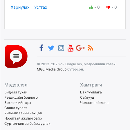
·
Хариулах
Устгах
-
0
-
0
© 2013-2026 он Dorgio.mn, Мэдээллийн хөтөч
MGL Media Group
бүтээсэн.
Мэдээлэл
Хамтрагч
Бидний тухай
Байгууллага
Редакцийн бодлого
Сайтууд
Зохиогчийн эрх
Чөлөөт нийтлэгч
Санал хүсэлт
Үйлчилгээний нөхцөл
Нээлттэй ажлын байр
Сурталчилгаа байршуулах