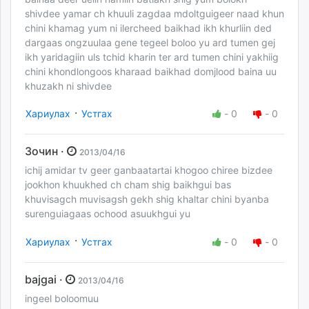
shivdee yamar ch khuuli zagdaa mdoltguigeer naad khun
chini khamag yum ni ilercheed baikhad ikh khurliin ded
dargaas ongzuulaa gene tegeel boloo yu ard tumen gej
ikh yaridagiin uls tchid kharin ter ard tumen chini yakhiig
chini khondlongoos kharaad baikhad domjlood baina uu
khuzakh ni shivdee
·
Хариулах
Устгах
-
0
-
0
Зочин ·
2013/04/16
ichij amidar tv geer ganbaatartai khogoo chiree bizdee
jookhon khuukhed ch cham shig baikhgui bas
khuvisagch muvisagsh gekh shig khaltar chini byanba
surenguiagaas ochood asuukhgui yu
·
Хариулах
Устгах
-
0
-
0
bajgai ·
2013/04/16
ingeel boloomuu