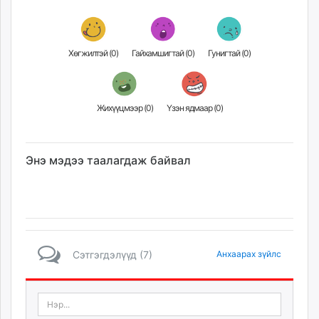
unuudur.mn
isee.mn
mglradio.com
Хөгжилтэй (
0
)
Гайхамшигтай (
0
)
Гунигтай (
0
)
fact.mn
itoim.mn
tumen.mn
Жихүүцмээр (
0
)
Үзэн ядмаар (
0
)
shuum.mn
times.mn
tvmongolia.mn
Энэ мэдээ таалагдаж байвал
mass.mn
unegui.mn
assa.mn
toim.mn
tac.mn
Сэтгэгдэлүүд (7)
Анхаарах зүйлс
paparazzi.mn
unread.today