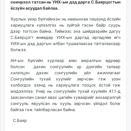
соинрхол татсан нь УИХ-ын дэд дарга С.Баярцогтын
ikon.mn
ёсзүйн асуудал байлаа.
mnb.mn
Хурлын үеэр бүлгийнхэн нь намынхаа гишүүнд ёсзүйн
Livetv.mn
хариуцлага хүлээлгэх нь зүйтэй гэсэн байр суурь
Eguur.mn
дээр тогтсон байна. Тиймээс энэ шийдвэрийн дагуу
24tsag.mn
С.Баярцогт өнөөдөр УИХ-ын даргад өргөдлөө өгч
shuud.mn
УИХ-ын дэд даргын албан тушаалаасаа татгалзахаар
eagle.mn
болжээ.
ergelt.mn
АН-ын бүлгийн хурлаар мөн амралтын өдрөөр
zarig.mn
болсон дахин сонгуулийн үр дүнгийн талаар
today.mn
хэлэлцэн дахин сон­гуу­лийн үйл ажиллагааг
zuv.mn
Сонгуулийн тухай хуулийг зөрчсөн гэж үзэн
mminfo.mn
холбогдох эзэнд нь хариуцлага тооцох ёстой гэж
мэдээллээ. Учир нь сонгуулийн тухай хуу­лийн 41.1-д
ugluu.mn
заасанчлан санал авах цагийн хуваарийг анхааралгүй
urlag.mn
сонгууль явуул­сан нь хууль зөрчсөн үйлдэл болж
unen.mn
байгаа гэж тайлбарласан байна.
asu.mn
С.Баяр
shudarga.mn
shuurhai.mn