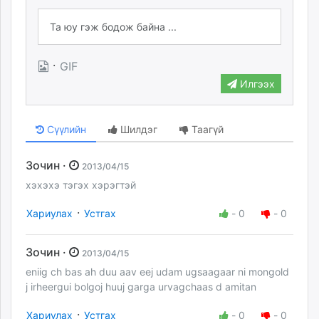
·
GIF
Илгээх
Сүүлийн
Шилдэг
Таагүй
Зочин ·
2013/04/15
хэхэхэ тэгэх хэрэгтэй
·
Хариулах
Устгах
-
0
-
0
Зочин ·
2013/04/15
eniig ch bas ah duu aav eej udam ugsaagaar ni mongold
j irheergui bolgoj huuj garga urvagchaas d amitan
·
Хариулах
Устгах
-
0
-
0