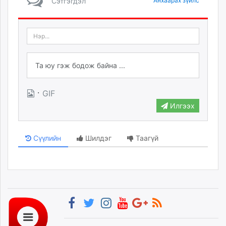
Сэтгэгдэл
Анхаарах зүйлс
·
GIF
Илгээх
Сүүлийн
Шилдэг
Таагүй