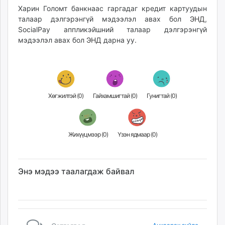
Харин Голомт банкнаас гаргадаг кредит картуудын
талаар дэлгэрэнгүй мэдээлэл авах бол
ЭНД
,
SocialPay аппликэйшний талаар дэлгэрэнгүй
мэдээлэл авах бол
ЭНД
дарна уу.
Хөгжилтэй (
0
)
Гайхамшигтай (
0
)
Гунигтай (
0
)
Жихүүцмээр (
0
)
Үзэн ядмаар (
0
)
Энэ мэдээ таалагдаж байвал