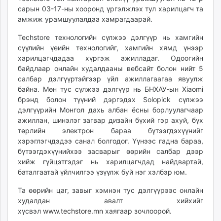
unuudur.mn
сарын 03-17-ны хооронд үргэлжлэх тул харилцагч та
амжиж урамшуулалдаа хамрагдаарай.
isee.mn
mglradio.com
Techstore технологийн сүлжээ дэлгүүр нь хамгийн
fact.mn
сүүлийн үеийн технологийг, хамгийн хямд үнээр
itoim.mn
харилцагчдадаа хүргэж ажилладаг. Одоогийн
байдлаар онлайн худалдааны вебсайт болон нийт 5
tumen.mn
салбар дэлгүүртэйгээр үйл ажиллагаагаа явуулж
shuum.mn
байна. Мөн тус сүлжээ дэлгүүр нь БНХАУ-ын Xiaomi
times.mn
брэнд болон түүний дэргэдэх Solopick сүлжээ
tvmongolia.mn
дэлгүүрийн Монгол дахь албан ёсны борлуулагчаар
mass.mn
ажиллан, шинэлэг загвар дизайн бүхий гэр ахуй, бүх
төрлийн электрон бараа бүтээгдэхүүнийг
unegui.mn
хэрэглэгчдэдээ санал болгодог. Үүнээс гадна бараа,
assa.mn
бүтээгдэхүүнийхээ засварыг өөрийн салбар дээр
toim.mn
хийж гүйцэтгэдэг нь харилцагчдад найдвартай,
tac.mn
баталгаатай үйлчилгээ үзүүлж буй нэг хэлбэр юм.
paparazzi.mn
Та өөрийн цаг, завыг хэмнэн тус дэлгүүрээс онлайн
unread.today
худалдан авалт хийхийг
хүсвэл
www.techstore.mn
хаягаар зочлоорой.