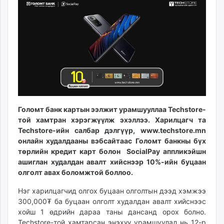
11:35:42
04:13:06
ikon.mn
mnb.mn
Livetv.mn
Eguur.mn
24tsag.mn
shuud.mn
eagle.mn
ergelt.mn
zarig.mn
Голомт банк картын ээлжит урамшууллаа Techstore-
той хамтран хэрэгжүүлж эхэллээ. Харилцагч та
today.mn
Techstore-ийн салбар дэлгүүр, www.techstore.mn
zuv.mn
онлайн худалдааны вэбсайтаас Голомт банкны бүх
mminfo.mn
төрлийн кредит карт болон SocialPay аппликэйшн
ugluu.mn
ашиглан худалдан авалт хийснээр 10%-ийн буцаан
urlag.mn
олголт авах боломжтой боллоо.
unen.mn
Нэг харилцагчид олгох буцаан олголтын дээд хэмжээ
asu.mn
300,000₮ ба буцаан олголт худалдан авалт хийснээс
shudarga.mn
хойш 1 өдрийн дараа таны дансанд орох болно.
shuurhai.mn
Techstore-той хамтарсан энэхүү урамшуулал нь 12-р