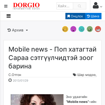
Онцлох
Шинэ
Мэдээллийн
Зар мэдээллийн
Архив
Банк санхүү
Бизнес ААН
Төрийн
Mobile news - Поп хатагтай
Нийслэлийн
Сараа сэтгүүлчидтэй зоог
барина
dorgio.mn
Gogo.mn
С.Отгон
Шар мэдээ
,
caak.mn
2013-
2026-
2013/01/29
news.mn
01-
08-
29
08
zindaa.mn
07:11:33
20:05:08
Энэ удаагийн
Baabar.mn
“Mobile news”-
ийн
tovch.mn