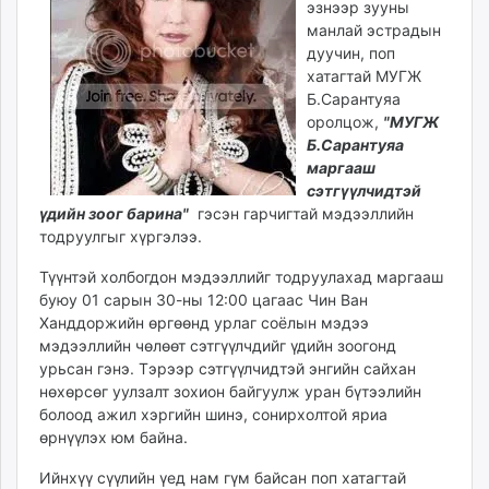
эзнээр зууны
ikon.mn
манлай эстрадын
mnb.mn
дуучин, поп
Livetv.mn
хатагтай МУГЖ
Eguur.mn
Б.Сарантуяа
оролцож,
"МУГЖ
24tsag.mn
Б.Сарантуяа
shuud.mn
маргааш
eagle.mn
сэтгүүлчидтэй
ergelt.mn
үдийн зоог барина"
гэсэн гарчигтай мэдээллийн
zarig.mn
тодруулгыг хүргэлээ.
today.mn
Түүнтэй холбогдон мэдээллийг тодруулахад маргааш
zuv.mn
буюу 01 сарын 30-ны 12:00 цагаас Чин Ван
mminfo.mn
Ханддоржийн өргөөнд урлаг соёлын мэдээ
ugluu.mn
мэдээллийн чөлөөт сэтгүүлчдийг үдийн зоогонд
урьсан гэнэ. Тэрээр сэтгүүлчидтэй энгийн сайхан
urlag.mn
нөхөрсөг уулзалт зохион байгуулж уран бүтээлийн
unen.mn
болоод ажил хэргийн шинэ, сонирхолтой яриа
asu.mn
өрнүүлэх юм байна.
shudarga.mn
Ийнхүү сүүлийн үед нам гүм байсан поп хатагтай
shuurhai.mn