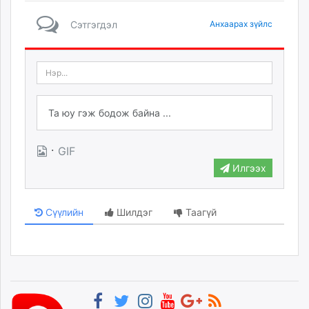
Сэтгэгдэл
Анхаарах зүйлс
·
GIF
Илгээх
Сүүлийн
Шилдэг
Таагүй