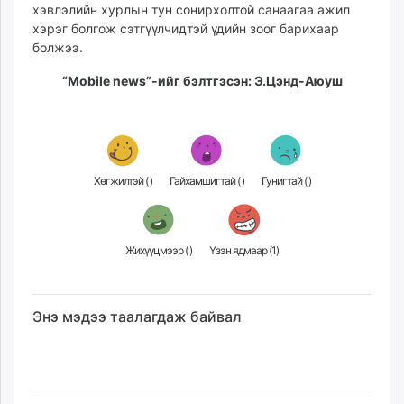
хэвлэлийн хурлын тун сонирхолтой санаагаа ажил
unuudur.mn
хэрэг болгож сэтгүүлчидтэй үдийн зоог барихаар
isee.mn
болжээ.
mglradio.com
“Mobile news”-ийг бэлтгэсэн: Э.Цэнд-Аюуш
fact.mn
itoim.mn
tumen.mn
shuum.mn
times.mn
Хөгжилтэй (
)
Гайхамшигтай (
)
Гунигтай (
)
tvmongolia.mn
mass.mn
unegui.mn
Жихүүцмээр (
)
Үзэн ядмаар (
1
)
assa.mn
toim.mn
tac.mn
Энэ мэдээ таалагдаж байвал
paparazzi.mn
unread.today