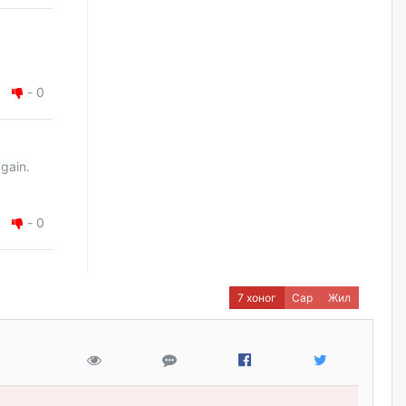
уржигдар
Д.Амарбаясгалан:
Шатахууныхаа 97 хувийг нэг
улсаас авдаг хараат байдлаа
-
0
зогсоож, Арабын орнуудаас
нийлүүлэх ажлыг сэргээх
ёстой
уржигдар
again.
Худалдагч Н.Амарзаяа:
Дэлгүүрийн 32 хуудастай
-
0
өрийн дэвтэр долоо хоногт л
дүүрдэг
уржигдар
7 хоног
Сар
Жил
АИ-92 шатахууны нийлүүлэлт
тасралтгүй үргэлжилж байна
уржигдар