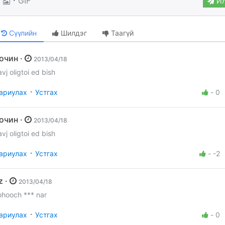
GIF
Ил
Сүүлийн
Шилдэг
Таагүй
Зочин ·
2013/04/18
avj oligtoi ed bish
·
ариулах
Устгах
-
0
Зочин ·
2013/04/18
avj oligtoi ed bish
·
ариулах
Устгах
-
-2
sz ·
2013/04/18
ohooch *** nar
·
ариулах
Устгах
-
0