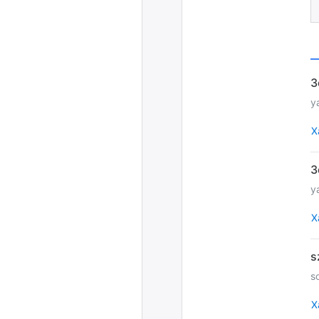
y
Х
y
Х
s
Х