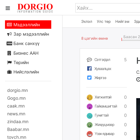
Эхлэл
Улс төр
Нийгэм
Эд
Мэдээллийн
Зар мэдээллийн
Баасан 2
8 цагийн өмнө
Банк санхүү
Бизнес ААН
5
Сэтгэгдэл
Төрийн
Хуваалцах
Нийслэлийн
С
Жиргээ
dorgio.mn
0
Хөгжилтэй
Gogo.mn
caak.mn
0
Гайхамшигтай
news.mn
0
Гунигтай
zindaa.mn
0
Жихүүцмээр
Baabar.mn
0
Үзэн ядмаар
tovch.mn