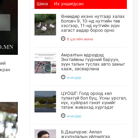
Шинэ
Их уншигдсан
Өнөөдөр ихэнх нутгаар халах
боловч 9, 10-нд нутгийн төв
хэсгээр, 11-нд нутгийн зүүн
хагаст аадар бороо орно
8 цагийн өмнө
Амралтын өдрүүдэд
Энхтайвны гүүрний баруун,
ний
зүүн талын туслах авто замыг
хааж, засварлана
йжран
өчигдѳр
ЦУОШГ: Голд ороод хөл
тулахгүй бол буц. Усны урсгал,
нүх, хуйлрал гэнэт хүнийг
татаж живэхэд хүргэдэг
өчигдѳр
Б.Дашпүрэв: Аялал
жуулчлалын үйлчилгээ