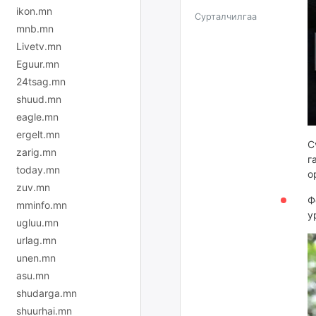
ikon.mn
Сурталчилгаа
mnb.mn
Livetv.mn
Eguur.mn
24tsag.mn
shuud.mn
eagle.mn
ergelt.mn
С
zarig.mn
г
today.mn
о
zuv.mn
Ф
mminfo.mn
у
ugluu.mn
urlag.mn
unen.mn
asu.mn
shudarga.mn
shuurhai.mn