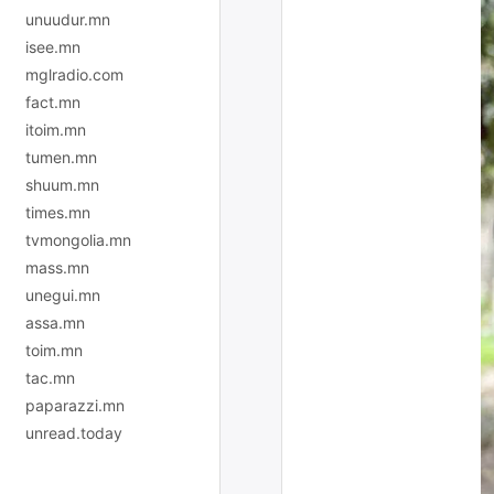
unuudur.mn
isee.mn
mglradio.com
fact.mn
itoim.mn
tumen.mn
shuum.mn
times.mn
tvmongolia.mn
mass.mn
unegui.mn
assa.mn
toim.mn
tac.mn
paparazzi.mn
unread.today