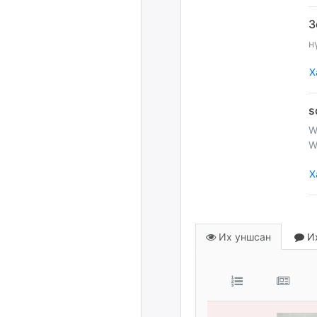
н
Х
W
W
Х
Их уншсан
Их