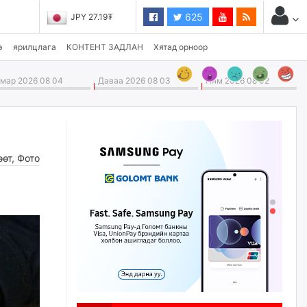
625
JPY 27.19₮
CHF 3,824.26₮
э
ярилцлага
КОНТЕНТ ЗАДЛАН
Хятад орноор
ар 2026 08 04
Даваа 2026 08 03
Ням 2026 08 02
өөт
,
Фото