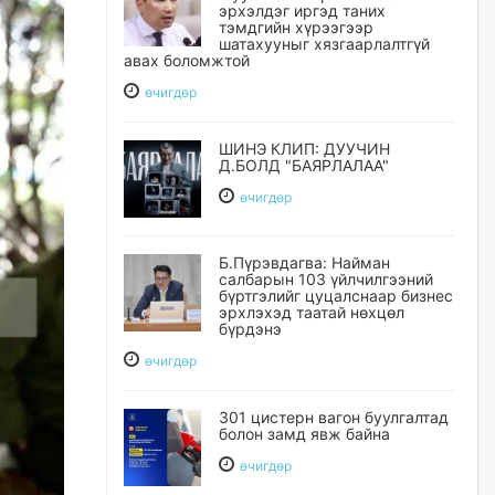
эрхэлдэг иргэд таних
тэмдгийн хүрээгээр
шатахууныг хязгаарлалтгүй
авах боломжтой
өчигдѳр
ШИНЭ КЛИП: ДУУЧИН
Д.БОЛД "БАЯРЛАЛАА"
өчигдѳр
Б.Пүрэвдагва: Найман
салбарын 103 үйлчилгээний
бүртгэлийг цуцалснаар бизнес
эрхлэхэд таатай нөхцөл
бүрдэнэ
өчигдѳр
301 цистерн вагон буулгалтад
болон замд явж байна
өчигдѳр