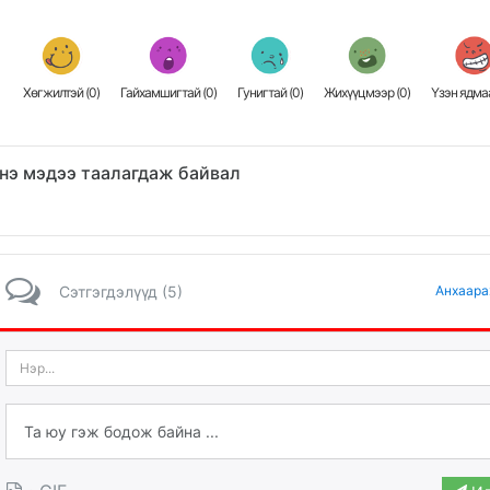
Хөгжилтэй (
0
)
Гайхамшигтай (
0
)
Гунигтай (
0
)
Жихүүцмээр (
0
)
Үзэн ядмаа
нэ мэдээ таалагдаж байвал
Сэтгэгдэлүүд (5)
Анхаара
·