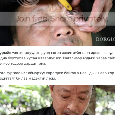
үүлийн үед хятадуудын дунд нэгэн сонин зүйл гарч ирсэн нь нүд
адна бүрхүүлээ хусан цэвэрлэх аж. Ингэснээр нүдний хараа са
рчноо тодоор хардаг гэнэ.
ото зургаас нэг иймэрхүү харагдаж байгаа ч цаашдын ямар хор
ршигтайг би лав мэдэхгүй л юм.