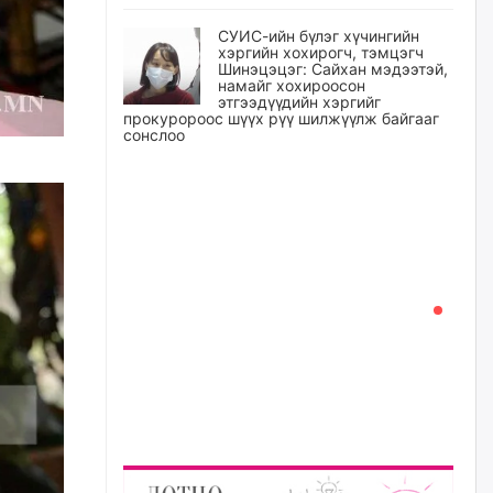
СУИС-ийн бүлэг хүчингийн
хэргийн хохирогч, тэмцэгч
Шинэцэцэг: Сайхан мэдээтэй,
намайг хохироосон
этгээдүүдийн хэргийг
прокуророос шүүх рүү шилжүүлж байгааг
сонслоо
өчигдѳр
Өчигдрийн байдлаар ₮10000
доош дүнгээр шатахууны
худалдан авалт хийсэн 1500
баримт бүртгэгджээ
өчигдѳр
Шатахуун олголтыг 50,000
төгрөгөөр хязгаарласныг
нэмэгдүүлж 100,000 төгрөгт
хүргэхээр судалж байгаа
өчигдѳр