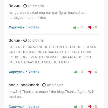
Зочин ·
2013/04/18
Ashgui dee daxiad neg nar garhiig ur huuhed ach
nartaigaan harah ni dee
·
Хариулах
Устгах
-
-1
-
0
Зочин ·
2013/04/18
HUJAA CH BAI MONGOL CH HUN BAIH SHUU 1, GESEN
UR HUUHED AAVIINHAA BARAAG HARJ YAVAH HUVI
TOHIOLOO. IIMERHUU NOVSHII SANAATAI BOL CHI
HUJAA NARAAS ILUU MUU HUN BAIH...
·
Хариулах
Устгах
-
0
-
0
social bookmark ·
2013/06/07
nxwSmj Thanks so much f the blog.Thanks Again. Will
read on...
·
Хариулах
Устгах
-
0
-
0