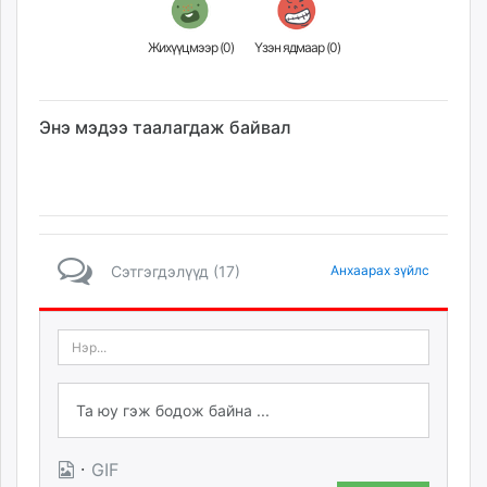
Жихүүцмээр (
0
)
Үзэн ядмаар (
0
)
Энэ мэдээ таалагдаж байвал
Сэтгэгдэлүүд (17)
Анхаарах зүйлс
·
GIF