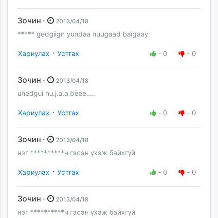
Зочин ·
2013/04/18
***** gedgiign yundaa nuugaad baigaay
·
Хариулах
Устгах
-
0
-
0
Зочин ·
2013/04/18
uhedgui hu.j.a.a beee.....
·
Хариулах
Устгах
-
0
-
0
Зочин ·
2013/04/18
нэг **********ч гэсэн үхэж байхгүй
·
Хариулах
Устгах
-
0
-
0
Зочин ·
2013/04/18
нэг **********ч гэсэн үхэж байхгүй