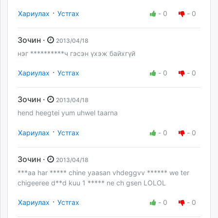
·
Хариулах
Устгах
-
0
-
0
Зочин ·
2013/04/18
нэг **********ч гэсэн үхэж байхгүй
·
Хариулах
Устгах
-
0
-
0
Зочин ·
2013/04/18
hend heegtei yum uhwel taarna
·
Хариулах
Устгах
-
0
-
0
Зочин ·
2013/04/18
***aa har ***** chine yaasan vhdeggvv ****** we ter
chigeeree d**d kuu 1 ***** ne ch gsen LOLOL
·
Хариулах
Устгах
-
0
-
0