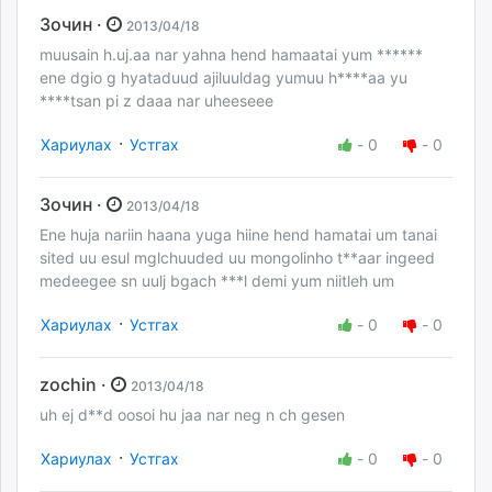
Зочин ·
2013/04/18
muusain h.uj.aa nar yahna hend hamaatai yum ******
ene dgio g hyataduud ajiluuldag yumuu h****aa yu
****tsan pi z daaa nar uheeseee
·
Хариулах
Устгах
-
0
-
0
Зочин ·
2013/04/18
Ene huja nariin haana yuga hiine hend hamatai um tanai
sited uu esul mglchuuded uu mongolinho t**aar ingeed
medeegee sn uulj bgach ***l demi yum niitleh um
·
Хариулах
Устгах
-
0
-
0
zochin ·
2013/04/18
uh ej d**d oosoi hu jaa nar neg n ch gesen
·
Хариулах
Устгах
-
0
-
0