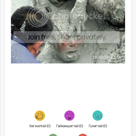
Хөгжилтэй (
0
)
Гайхамшигтай (
0
)
Гунигтай (
0
)