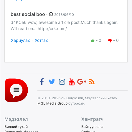
best social boo ·
2013/06/10
d4KCe6 wow, awesome article post.Much thanks again.
Will read on... http://crk.com/
·
Хариулах
Устгах
-
0
-
0
© 2013-2026 он Dorgio.mn, Мэдээллийн хөтөч
MGL Media Group
бүтээсэн.
Мэдээлэл
Хамтрагч
Бидний тухай
Байгууллага
Редакцийн бодлого
Сайтууд