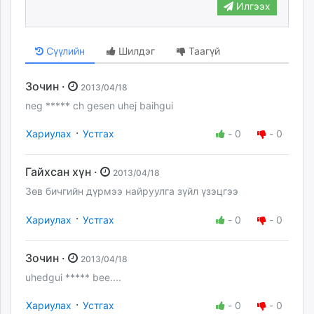
Илгээх
Сүүлийн
Шилдэг
Таагүй
Зочин ·
2013/04/18
neg ***** ch gesen uhej baihgui
·
Хариулах
Устгах
-
0
-
0
Гайхсан хүн ·
2013/04/18
Зөв бичгийн дүрмээ найруулга зүйл үзэцгээ
·
Хариулах
Устгах
-
0
-
0
Зочин ·
2013/04/18
uhedgui ***** bee....
·
Хариулах
Устгах
-
0
-
0