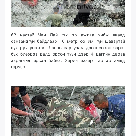
ikon.mn
mnb.mn
Livetv.mn
Eguur.mn
62 настай Чан Лай гэх эр ажлаа хийж яваад
24tsag.mn
санаандгүй байдлаар 10 метр орчим гүн шавартай
shuud.mn
нүх руу унажээ. Лаг шавар улам доош сорон бараг
eagle.mn
бүх биеэрээ далд орсон түүн дээр 4 цагийн дараа
ergelt.mn
аврагчид ирсэн байна.
Харин азаар тэр эр амьд
zarig.mn
гарчээ.
today.mn
zuv.mn
mminfo.mn
ugluu.mn
urlag.mn
unen.mn
asu.mn
shudarga.mn
shuurhai.mn