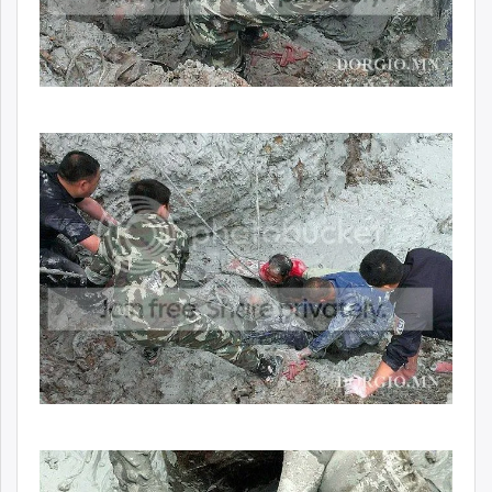
unuudur.mn
isee.mn
mglradio.com
fact.mn
itoim.mn
tumen.mn
shuum.mn
times.mn
tvmongolia.mn
mass.mn
unegui.mn
assa.mn
toim.mn
tac.mn
paparazzi.mn
unread.today