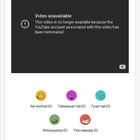
ikon.mn
mnb.mn
Livetv.mn
Eguur.mn
24tsag.mn
shuud.mn
eagle.mn
ergelt.mn
zarig.mn
today.mn
zuv.mn
mminfo.mn
ugluu.mn
urlag.mn
Хөгжилтэй (
0
)
Гайхамшигтай (
0
)
Гунигтай (
0
)
unen.mn
asu.mn
shudarga.mn
Жихүүцмээр (
0
)
Үзэн ядмаар (
0
)
shuurhai.mn