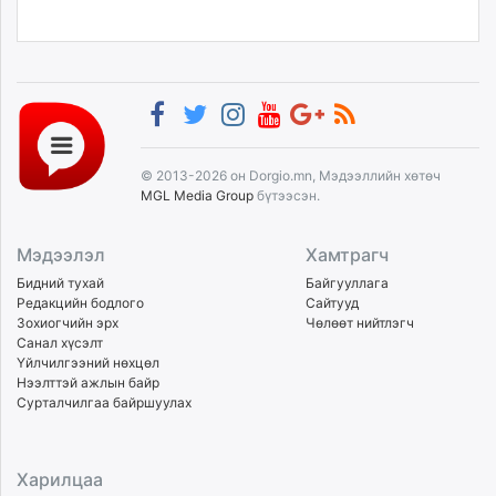
© 2013-2026 он Dorgio.mn, Мэдээллийн хөтөч
MGL Media Group
бүтээсэн.
Мэдээлэл
Хамтрагч
Бидний тухай
Байгууллага
Редакцийн бодлого
Сайтууд
Зохиогчийн эрх
Чөлөөт нийтлэгч
Санал хүсэлт
Үйлчилгээний нөхцөл
Нээлттэй ажлын байр
Сурталчилгаа байршуулах
Харилцаа