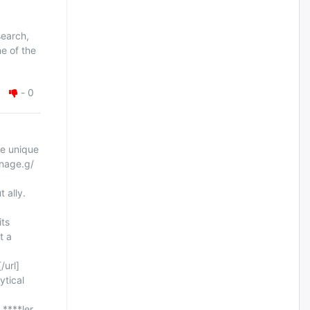
уржигдар
earch,
Д.Амарбаясгалан:
e of the
Шатахууныхаа 97 хувийг нэг
улсаас авдаг хараат байдлаа
зогсоож, Арабын орнуудаас
нийлүүлэх ажлыг сэргээх
-
0
ёстой
уржигдар
he unique
Худалдагч Н.Амарзаяа:
Дэлгүүрийн 32 хуудастай
gnage.g/
өрийн дэвтэр долоо хоногт л
дүүрдэг
 ally.
уржигдар
ts
t a
АИ-92 шатахууны нийлүүлэлт
тасралтгүй үргэлжилж байна
url]
уржигдар
ytical
***ler.