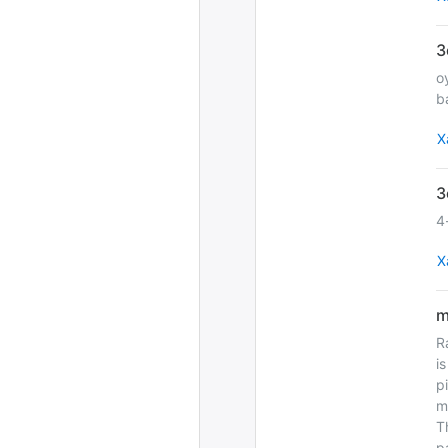
o
b
Х
4
Х
R
i
p
m
T
p