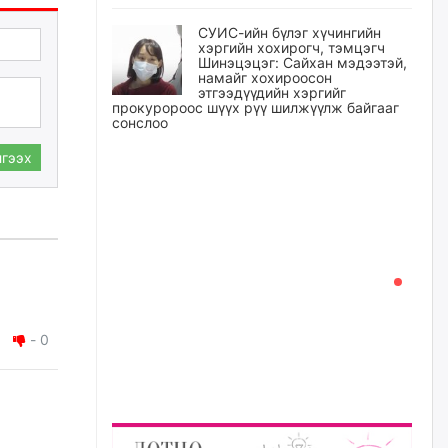
СУИС-ийн бүлэг хүчингийн
хэргийн хохирогч, тэмцэгч
Шинэцэцэг: Сайхан мэдээтэй,
намайг хохироосон
этгээдүүдийн хэргийг
прокуророос шүүх рүү шилжүүлж байгааг
сонслоо
өчигдѳр
гээх
Өчигдрийн байдлаар ₮10000
доош дүнгээр шатахууны
худалдан авалт хийсэн 1500
баримт бүртгэгджээ
өчигдѳр
Шатахуун олголтыг 50,000
-
0
төгрөгөөр хязгаарласныг
нэмэгдүүлж 100,000 төгрөгт
хүргэхээр судалж байгаа
өчигдѳр