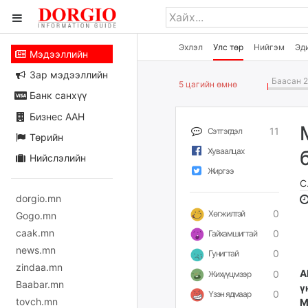
Эхлэл
Улс төр
Нийгэм
Эд
Мэдээллийн
Зар мэдээллийн
Баасан 2
5 цагийн өмнө
Банк санхүү
Бизнес ААН
11
Сэтгэгдэл
Төрийн
Хуваалцах
Нийслэлийн
Жиргээ
С
dorgio.mn
0
Хөгжилтэй
Gogo.mn
caak.mn
0
Гайхамшигтай
news.mn
0
Гунигтай
zindaa.mn
А
0
Жихүүцмээр
Baabar.mn
ү
0
Үзэн ядмаар
tovch.mn
М