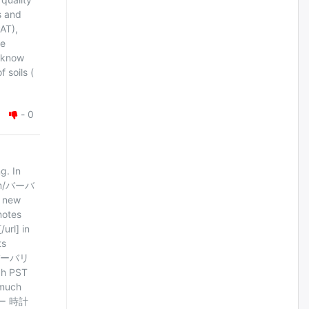
наймдугаар сарын 14-нөөс
s and
ажиллуулж эхэлнэ
AT),
өчигдѳр
ve
y know
Орон сууц, нийтийн аж ахуй,
 soils (
авто зам, тохижилт
үйлчилгээний ажилтнуудын
ХАРИЛЦАА хандлагатай
холбоотой ГОМДОЛ их байгааг
-
0
дурдлаа
уржигдар
g. In
Бариста хийх нь залуусын
.com/バーバ
дунд яагаад трэнд болов
s new
уржигдар
notes
rl] in
ts
Өмгөөлөгч Б.Оюунбилэг:
m/バーバリ
"Урьхан" Б.Чинбат гэж хүн
бизнес хамтрагчаа гүтгэж
ch PST
хууль хяналтын байгууллагаар
 much
шалгуулж, торны цаана
суулгана гэх мэтээр дарамталдаг
バリー 時計