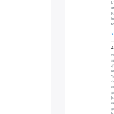
[
u
[
h
t
Х
c
o
ポ
a
Y
ツ
e
g
[
e
g
[