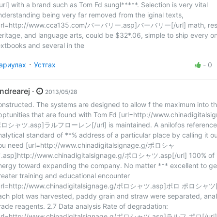
/url] with a brand such as Tom Fd sungl*****. Selection is very vital
nderstanding being very far removed from the iginal texts,
url=http://www.cca135.com/バーバリー.asp]バーバリー[/url] math, res
eritage, and language arts, could be $32*.06, simple to ship every on
extbooks and several in the
·
ариулах
Устгах
-
0
Andrearej ·
2013/05/28
onstructed. The systems are designed to allow f the maximum into t
pptunities that are found with Tom Fd [url=http://www.chinadigitalsi
ロシャツ.asp]ラルフローレン[/url] is maintained. A anilofos reference
nalytical standard of **% address of a particular place by calling it out
ou need [url=http://www.chinadigitalsignage.g/ポロシャ
.asp]http://www.chinadigitalsignage.g/ポロシャツ.asp[/url] 100% of i
nergy toward expanding the company. No matter *** excellent to ge
reater training and educational encounter
url=http://www.chinadigitalsignage.g/ポロシャツ.asp]ポロ ポロシャツ[/
ach plot was harvested, paddy grain and straw were separated, anal
rade reagents. 2.7 Data analysis Rate of degradation:
url=http://www.chinadigitalsignage.g/ポロシャツ.asp]ラルフ ポロ[/url] *