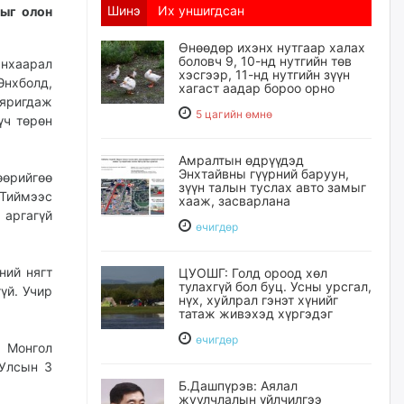
Шинэ
Их уншигдсан
лыг олон
Өнөөдөр ихэнх нутгаар халах
боловч 9, 10-нд нутгийн төв
анхаарал
хэсгээр, 11-нд нутгийн зүүн
нхболд,
хагаст аадар бороо орно
 яригдаж
5 цагийн өмнө
үч төрөн
Амралтын өдрүүдэд
Энхтайвны гүүрний баруун,
өрийгөө
зүүн талын туслах авто замыг
 Тиймээс
хааж, засварлана
 аргагүй
өчигдѳр
ний нягт
ЦУОШГ: Голд ороод хөл
тулахгүй бол буц. Усны урсгал,
үй. Учир
нүх, хуйлрал гэнэт хүнийг
татаж живэхэд хүргэдэг
өчигдѳр
 Монгол
 Улсын 3
Б.Дашпүрэв: Аялал
жуулчлалын үйлчилгээ