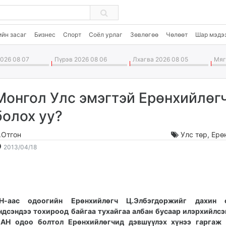
ийн засаг
Бизнес
Спорт
Соёл урлаг
Зөвлөгөө
Чөлөөт
Шар мэдэ
026 08 07
Пүрэв 2026 08 06
Лхагва 2026 08 05
Мягм
Монгол Улс эмэгтэй Ерөнхийлөг
болох уу?
.Отгон
Улс төр
,
Ерө
2013-
2026-
2013/04/18
04-
08-
18
08
21:17:53
16:49:25
Н-аас одоогийн Ерөнхийлөгч Ц.Элбэгдоржийг дахин 
ндсэндээ тохироод байгаа тухайгаа албан бусаар илэрхийлсэ
АН одоо болтол Ерөнхийлөгчид дэвшүүлэх хүнээ гаргаж 