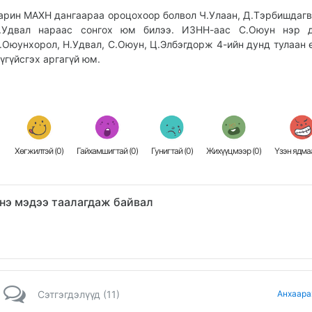
арин МАХН дангаараа ороцохоор болвол Ч.Улаан, Д.Тэрбишдагва
.Удвал нараас сонгох юм билээ. ИЗНН-аас С.Оюун нэр д
.Оюунхорол, Н.Удвал, С.Оюун, Ц.Элбэгдорж 4-ийн дунд тулаан 
 үгүйсгэх аргагүй юм.
Хөгжилтэй (
0
)
Гайхамшигтай (
0
)
Гунигтай (
0
)
Жихүүцмээр (
0
)
Үзэн ядмаа
нэ мэдээ таалагдаж байвал
Сэтгэгдэлүүд (11)
Анхаара