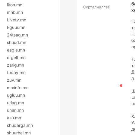
б
ikon.mn
Сурталчилгаа
х
mnb.mn
Livetv.mn
Г
Eguur.mn
т
Н
24tsag.mn
б
shuud.mn
о
eagle.mn
ergelt.mn
Т
zarig.mn
т
Д
today.mn
л
zuv.mn
mminfo.mn
Ш
ugluu.mn
ш
urlag.mn
н
unen.mn
Х
asu.mn
У
shudarga.mn
д
shuurhai.mn