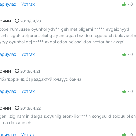
·
ариулах
Устгах
-
0
Зочин ·
2013/04/20
oooe humuusee oyunhol ydv** geh met oligarhi ***** avgaichyyd
runhiilugch bolj arai soliohgu yum bgaa biz dee tegeed ch bolovsrol
ytyy oyunhol gej ***** avgai odoo boiosoi doo h**tar har avgai
·
ариулах
Устгах
-
0
Зочин ·
2013/04/21
лбэгдоржид бараадахгүй хүмүүс байна
·
ариулах
Устгах
-
0
Зочин ·
2013/04/22
rgenii zig namiin darga s.oyuniig eronxiilo****in songuulid solduulbl s
arna da xarin ch
·
ариулах
Устгах
-
0