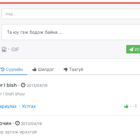
·
GIF
Ил
Сүүлийн
Шилдэг
Таагүй
ter l bish ·
2013/04/19
er l bish shuu
·
ариулах
Устгах
-
-1
Зочин ·
2013/04/19
эр эргэж ирэхгүй