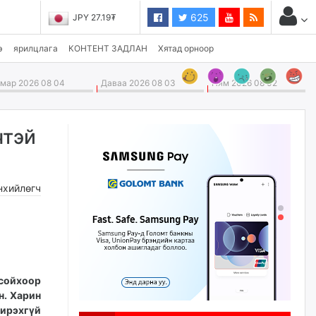
625
JPY 27.19₮
э
ярилцлага
КОНТЕНТ ЗАДЛАН
Хятад орноор
ар 2026 08 04
Даваа 2026 08 03
Ням 2026 08 02
чтэй
нхийлөгч
сойхоор
н. Харин
ирэхгүй