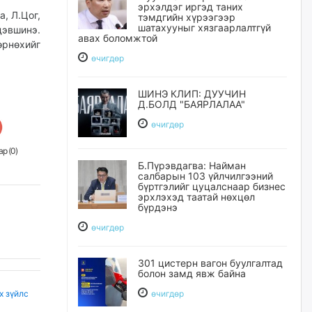
эрхэлдэг иргэд таних
, Л.Цог,
тэмдгийн хүрээгээр
шатахууныг хязгаарлалтгүй
эвшинэ.
авах боломжтой
өрнөхийг
өчигдѳр
ШИНЭ КЛИП: ДУУЧИН
Д.БОЛД "БАЯРЛАЛАА"
өчигдѳр
р (
0
)
Б.Пүрэвдагва: Найман
салбарын 103 үйлчилгээний
бүртгэлийг цуцалснаар бизнес
эрхлэхэд таатай нөхцөл
бүрдэнэ
өчигдѳр
301 цистерн вагон буулгалтад
болон замд явж байна
х зүйлс
өчигдѳр