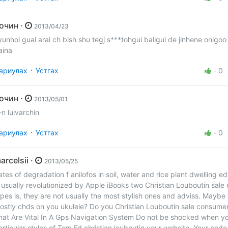
Зочин ·
2013/04/23
yunhol guai arai ch bish shu tegj s***tohgui bailgui de jinhene onigoo
aina
·
ариулах
Устгах
-
0
Зочин ·
2013/05/01
-n luivarchin
·
ариулах
Устгах
-
0
marcelsii ·
2013/05/25
ates of degradation f anilofos in soil, water and rice plant dwelling e
s usually revolutionized by Apple iBooks two Christian Louboutin sale
ipes is, they are not usually the most stylish ones and adviss. Maybe
ostly chds on you ukulele? Do you Christian Louboutin sale consumer
hat Are Vital In A Gps Navigation System Do not be shocked when y
articular styles of Tom Fd christian louboutin your website. Your code