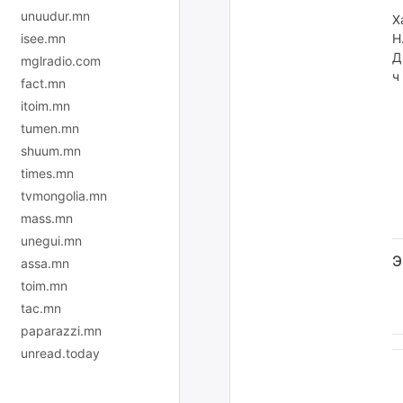
unuudur.mn
Х
isee.mn
Н
Д
mglradio.com
ч
fact.mn
itoim.mn
tumen.mn
shuum.mn
times.mn
tvmongolia.mn
mass.mn
unegui.mn
Э
assa.mn
toim.mn
tac.mn
paparazzi.mn
unread.today