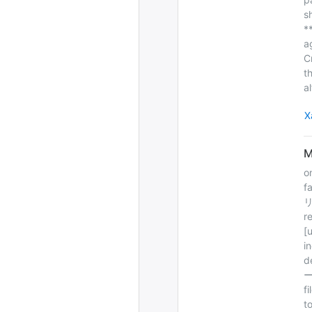
s
*
a
C
t
al
Х
o
f
リ
r
[
i
d
ー
f
t