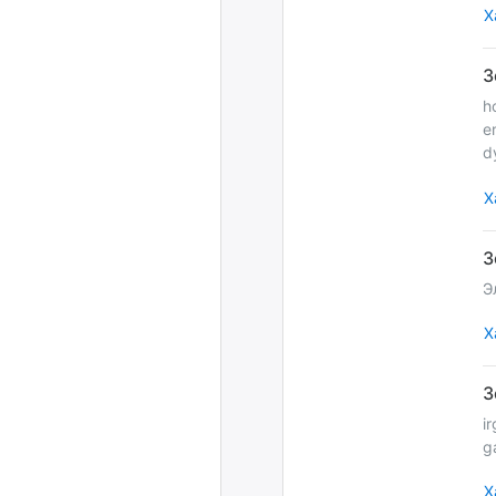
Х
h
e
d
Х
Э
Х
i
g
Х