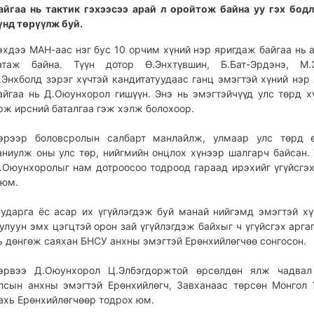
айгаа нь тактик гэхээсээ арай л оройтож байна уу гэх бод
үнд төрүүлж буй.
эхдээ МАН-аас нэг бус 10 орчим хүний нэр яригдаж байгаа нь 
атаж байна. Түүн дотор Ө.Энхтүвшин, Б.Бат-Эрдэнэ, М.Э
.Энхболд зэрэг хүчтэй кандитатуудаас ганц эмэгтэй хүний нэр
айгаа нь Д.Оюунхорол гишүүн. Энэ нь эмэгтэйчүүд улс төрд х
рж ирсний баталгаа гэж хэлж болохоор.
эрээр боловсролын салбарт манлайлж, улмаар улс төрд ө
аниулж оны улс төр, нийгмийн онцлох хүнээр шалгарч байсан.
.Оюунхоролыг нам дотроосоо тодроод гараад ирэхийг үгүйсгэх
 юм.
ударга ёс асар их үгүйлэгдэж буй манай нийгэмд эмэгтэй хү
улуун эмх цэгцтэй орон зай үгүйлэгдэж байхыг ч үгүйсгэх аргаг
ь дөнгөж саяхан БНСУ анхны эмэгтэй Ерөнхийлөгчөө сонгосон.
эрвээ Д.Оюунхорол Ц.Элбэгдоржтой өрсөлдөн ялж чадвал
лсын анхны эмэгтэй Ерөнхийлөгч, Завханаас төрсөн Монгол
ахь Ерөнхийлөгчөөр тодрох юм.