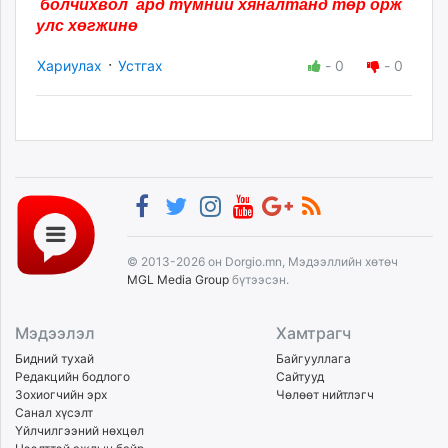
болчихвол ард түмний хяналтанд төр орж
улс хөгжинө
·
Хариулах
Устгах
-
0
-
0
© 2013-2026 он Dorgio.mn, Мэдээллийн хөтөч
MGL Media Group
бүтээсэн.
Мэдээлэл
Хамтрагч
Бидний тухай
Байгууллага
Редакцийн бодлого
Сайтууд
Зохиогчийн эрх
Чөлөөт нийтлэгч
Санал хүсэлт
Үйлчилгээний нөхцөл