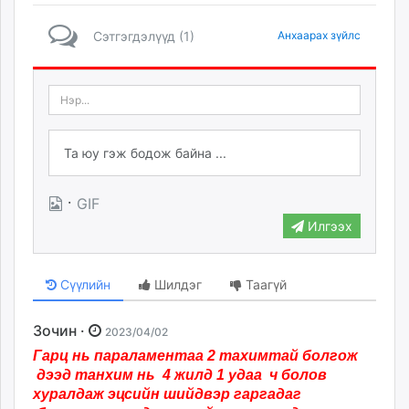
Сэтгэгдэлүүд (1)
Анхаарах зүйлс
·
GIF
Илгээх
Сүүлийн
Шилдэг
Таагүй
Зочин ·
2023/04/02
Гарц нь параламентаа 2 тахимтай болгож
дээд танхим нь
4
жилд 1 удаа ч болов
хуралдаж эцсийн шийдвэр гаргадаг