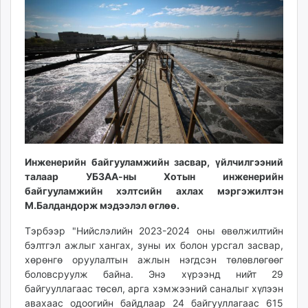
16:54:46
18:08:30
ikon.mn
mnb.mn
Livetv.mn
Eguur.mn
24tsag.mn
shuud.mn
eagle.mn
ergelt.mn
zarig.mn
Инженерийн байгууламжийн засвар, үйлчилгээний
today.mn
талаар УБЗАА-ны Хотын инженерийн
zuv.mn
байгууламжийн хэлтсийн ахлах мэргэжилтэн
mminfo.mn
М.Балдандорж мэдээлэл өглөө.
ugluu.mn
Тэрбээр "Нийслэлийн 2023-2024 оны өвөлжилтийн
urlag.mn
бэлтгэл ажлыг хангах, зуны их болон урсгал засвар,
unen.mn
хөрөнгө оруулалтын ажлын нэгдсэн төлөвлөгөөг
asu.mn
боловсруулж байна. Энэ хүрээнд нийт 29
shudarga.mn
байгууллагаас төсөл, арга хэмжээний саналыг хүлээн
shuurhai.mn
авахаас одоогийн байдлаар 24 байгууллагаас 615