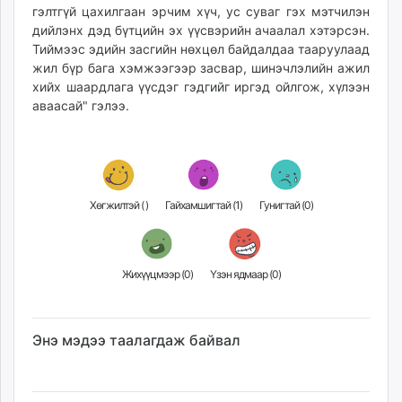
гэлтгүй цахилгаан эрчим хүч, ус суваг гэх мэтчилэн
дийлэнх дэд бүтцийн эх үүсвэрийн ачаалал хэтэрсэн.
Тиймээс эдийн засгийн нөхцөл байдалдаа тааруулаад
жил бүр бага хэмжээгээр засвар, шинэчлэлийн ажил
хийх шаардлага үүсдэг гэдгийг иргэд ойлгож, хүлээн
аваасай" гэлээ.
Хөгжилтэй (
)
Гайхамшигтай (
1
)
Гунигтай (
0
)
Жихүүцмээр (
0
)
Үзэн ядмаар (
0
)
Энэ мэдээ таалагдаж байвал