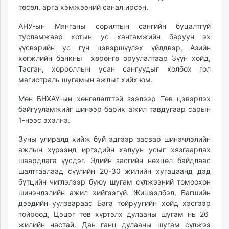
төсөл, арга хэмжээний санал ирсэн.
unuudur.mn
isee.mn
АНУ-ын Мянганы сорилтын сангийн буцалтгүй
mglradio.com
тусламжаар хотын ус хангамжийн баруун эх
fact.mn
үүсвэрийн ус гүн цэвэршүүлэх үйлдвэр, Азийн
хөгжлийн банкны хөрөнгө оруулалтаар Зүүн хойд,
itoim.mn
Тасган, хорооллын усан сангуудыг холбох гол
tumen.mn
магистраль шугамын ажлыг хийх юм.
shuum.mn
times.mn
Мөн БНХАУ-ын хөнгөлөлттэй зээлээр Төв цэвэрлэх
байгууламжийг шинээр барих ажил тавдугаар сарын
tvmongolia.mn
1-нээс эхэлнэ.
mass.mn
unegui.mn
Зуны улиралд хийж буй эдгээр засвар шинэчлэлийн
assa.mn
ажлын хүрээнд иргэдийн халуун усыг хязгаарлах
шаардлага үүсдэг. Эдийн засгийн нөхцөл байдлаас
toim.mn
шалтгаалаад сүүлийн 20-30 жилийн хугацаанд дэд
tac.mn
бүтцийн чиглэлээр буюу шугам сүлжээний томоохон
paparazzi.mn
шинэчлэлийн ажил хийгээгүй. Жишээлбэл, Багшийн
unread.today
дээдийн уулзвараас Бага тойруугийн хойд хэсгээр
тойроод, Цэцэг төв хүртэлх дулааны шугам нь 26
жилийн настай. Дан ганц дулааны шугам сүлжээ