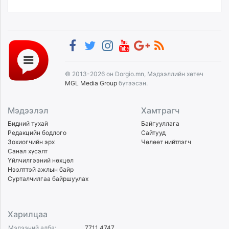
© 2013-2026 он Dorgio.mn, Мэдээллийн хөтөч
MGL Media Group
бүтээсэн.
Мэдээлэл
Хамтрагч
Бидний тухай
Байгууллага
Редакцийн бодлого
Сайтууд
Зохиогчийн эрх
Чөлөөт нийтлэгч
Санал хүсэлт
Үйлчилгээний нөхцөл
Нээлттэй ажлын байр
Сурталчилгаа байршуулах
Харилцаа
Мэдээний алба:
7711 4747