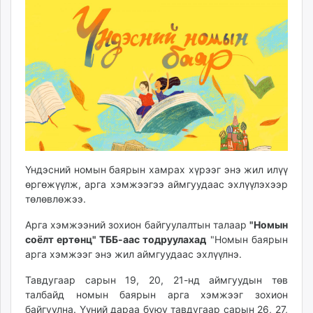
10:28:44
22:21:16
ikon.mn
mnb.mn
Livetv.mn
Eguur.mn
24tsag.mn
shuud.mn
eagle.mn
ergelt.mn
zarig.mn
today.mn
Үндэсний номын баярын хамрах хүрээг энэ жил илүү
өргөжүүлж, арга хэмжээгээ аймгуудаас эхлүүлэхээр
zuv.mn
төлөвлөжээ.
mminfo.mn
ugluu.mn
Арга хэмжээний зохион байгуулалтын талаар
"Номын
urlag.mn
соёлт ертөнц" ТББ-аас тодруулахад
"Номын баярын
арга хэмжээг энэ жил аймгуудаас эхлүүлнэ.
unen.mn
asu.mn
Тавдугаар сарын 19, 20, 21-нд аймгуудын төв
shudarga.mn
талбайд номын баярын арга хэмжээг зохион
shuurhai.mn
байгуулна. Үүний дараа буюу тавдугаар сарын 26, 27,