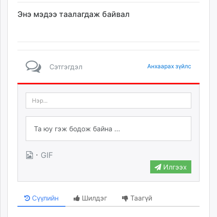
Энэ мэдээ таалагдаж байвал
Сэтгэгдэл
Анхаарах зүйлс
·
GIF
Илгээх
Сүүлийн
Шилдэг
Таагүй