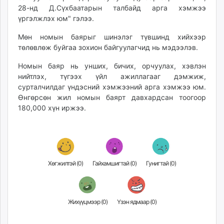
28-нд Д.Сүхбаатарын талбайд арга хэмжээ
unuudur.mn
үргэлжлэх юм" гэлээ.
isee.mn
mglradio.com
Мөн номын баярыг шинэлэг түвшинд хийхээр
fact.mn
төлөвлөж буйгаа зохион байгуулагчид нь мэдээлэв.
itoim.mn
Номын баяр нь унших, бичих, орчуулах, хэвлэн
tumen.mn
нийтлэх, түгээх үйл ажиллагааг дэмжиж,
shuum.mn
сурталчилдаг үндэсний хэмжээний арга хэмжээ юм.
times.mn
Өнгөрсөн жил номын баярт давхардсан тоогоор
180,000 хүн иржээ.
tvmongolia.mn
mass.mn
unegui.mn
assa.mn
toim.mn
Хөгжилтэй (
0
)
Гайхамшигтай (
0
)
Гунигтай (
0
)
tac.mn
paparazzi.mn
unread.today
Жихүүцмээр (
0
)
Үзэн ядмаар (
0
)