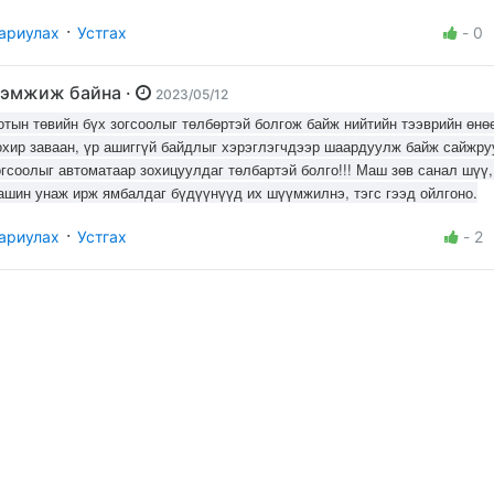
·
ариулах
Устгах
-
0
Дэмжиж байна ·
2023/05/12
отын төвийн бүх зогсоолыг төлбөртэй болгож байж нийтийн тээврийн өнө
охир заваан, үр ашиггүй байдлыг хэрэглэгчдээр шаардуулж байж сайжру
огсоолыг автоматаар зохицуулдаг төлбартэй болго!!! Маш зөв санал шүү
ашин унаж ирж ямбалдаг бүдүүнүүд их шүүмжилнэ, тэгс гээд ойлгоно.
·
ариулах
Устгах
-
2