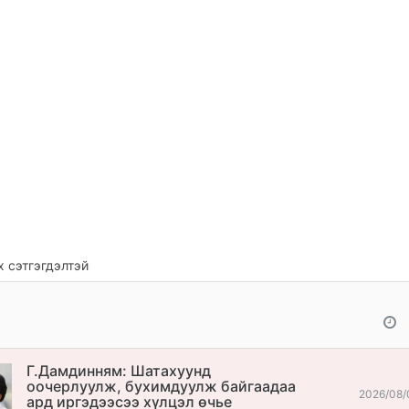
 сэтгэгдэлтэй
Г.Дамдинням: Шатахуунд
оочерлуулж, бухимдуулж байгаадаа
2026/08/
ард иргэдээсээ хүлцэл өчье