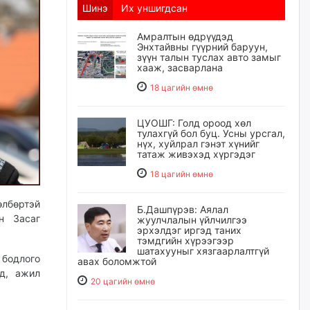
Шинэ
Их уншигдсан
Амралтын өдрүүдэд
Энхтайвны гүүрний баруун,
зүүн талын туслах авто замыг
хааж, засварлана
18 цагийн өмнө
ЦУОШГ: Голд ороод хөл
тулахгүй бол буц. Усны урсгал,
нүх, хуйлрал гэнэт хүнийг
татаж живэхэд хүргэдэг
18 цагийн өмнө
лбөртэй
Б.Дашпүрэв: Аялал
н Засаг
жуулчлалын үйлчилгээ
эрхэлдэг иргэд таних
тэмдгийн хүрээгээр
шатахууныг хязгаарлалтгүй
бодлого
авах боломжтой
д, ажил
20 цагийн өмнө