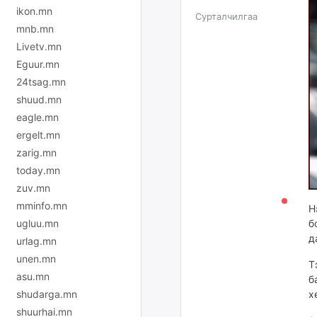
ikon.mn
Сурталчилгаа
mnb.mn
Livetv.mn
Eguur.mn
24tsag.mn
shuud.mn
eagle.mn
ergelt.mn
zarig.mn
today.mn
zuv.mn
mminfo.mn
Н
б
ugluu.mn
д
urlag.mn
unen.mn
Т
asu.mn
б
х
shudarga.mn
shuurhai.mn