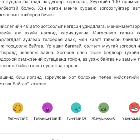
нэ зундаа багтаад нэгдүгээр хороолол, Хүүхдийн 100 орчмын
өлбөртэй болно. Хэн нэгэн мөнгө хурааж зогсохгүйгээр ав
огсоолын төлбөрөө бичнэ.
ийслэлийн 48 авто зогсоолыг нэгдсэн удирдлага, менежментээр
увийн аж ахуйн нэгжид хариуцуулна. Ингэснээр галын х
эрлэгддэг зүйлээр төлбөрөө авах, мөн хаалт тавьсан байдла
эж тооцоолж байгаа. Үр ашиг багатай, сэлгэлт муутай зогсоол 
үгжрэлд нөлөөлж байна. Зогсоол олно гэсэн бодлоор тухай
одорхой хэмжээний хугацаанд тойрч, аз үзэж байгаа нь замын 
өлөөлж байна гэсэн судалгаа гарсан.
ашинд биш иргэнд зориулсан хот болохын төлөө нийслэлийн
иглэж байгаа" хэмээв.
Хөгжилтэй (
)
Гайхамшигтай (
1
)
Гунигтай (
0
)
Жихүүцмээр (
0
)
Үзэн ядмаа