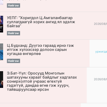
Нийгэм
УЕПГ: “Хоригдол Ц.Амгаланбаатар
cуллагдаагүй хорих ангид ял эдэлж
2026/08/
байгаа“
Нийгэм
Ц.Будханд: Дүүгээ гараад ирнэ гэж
итгэж хүлээсээр долоон сарын
уржигд
хугацаа өнгөрлөө
Нийгэм
Э.Бат-Үүл: Оросууд Монголын
шатахууны хараат байдлыг хадгалах
2026/08/
сонирхолтой учраас өгөхгүй
гэдэггүй, дандаа өгнө гэж хуурч,
тайвшруулсаар ирсэн