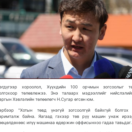
эгдүгээр хороолол, Хүүхдийн 100 орчмын зогсоолыг тө
олгохоор төлөвлөжээ. Энэ талаарх мэдээллийг нийслэлий
аргын Хэвлэлийн төлөөлөгч Н.Сугар өгсөн юм.
эрбээр "Хотын төвд үнэгүй зогсоолгүй байхгүй болгох 
аримталж байна. Яагаад гэхээр төв рүү машин унаж ирээ
өөцөлдөхөөс илүү машинаа өдөржин оффисынхоо гадаа тавьдаг.