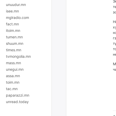
Э
unuudur.mn
т
isee.mn
з
mglradio.com
Н
fact.mn
х
itoim.mn
н
tumen.mn
г
т
shuum.mn
т
times.mn
н
tvmongolia.mn
mass.mn
М
ч
unegui.mn
assa.mn
toim.mn
tac.mn
paparazzi.mn
unread.today