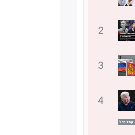
2
3
4
Улс төр