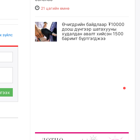
21 цагийн өмнө
Өчигдрийн байдлаар ₮10000
доош дүнгээр шатахууны
худалдан авалт хийсэн 1500
х зүйлс
баримт бүртгэгджээ
21 цагийн өмнө
Шатахуун олголтыг 50,000
төгрөгөөр хязгаарласныг
нэмэгдүүлж 100,000 төгрөгт
хүргэхээр судалж байгаа
22 цагийн өмнө
гээх
Ц.Сандаг-Очир: COP17 ба
COP31 хурлын уялдаа нь
Риогийн гурван конвенцын
нэгдсэн хэрэгжилтийг ахиулах
чухал алхам болно
22 цагийн өмнө