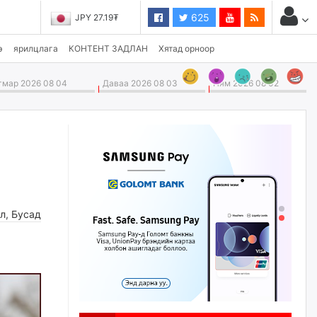
625
JPY 27.19₮
э
ярилцлага
КОНТЕНТ ЗАДЛАН
Хятад орноор
мар 2026 08 04
Даваа 2026 08 03
Ням 2026 08 02
л
,
Бусад