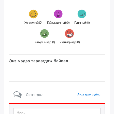
Хөгжилтэй (
0
)
Гайхамшигтай (
0
)
Гунигтай (
0
)
Жихүүцмээр (
0
)
Үзэн ядмаар (
0
)
Энэ мэдээ таалагдаж байвал
Сэтгэгдэл
Анхаарах зүйлс