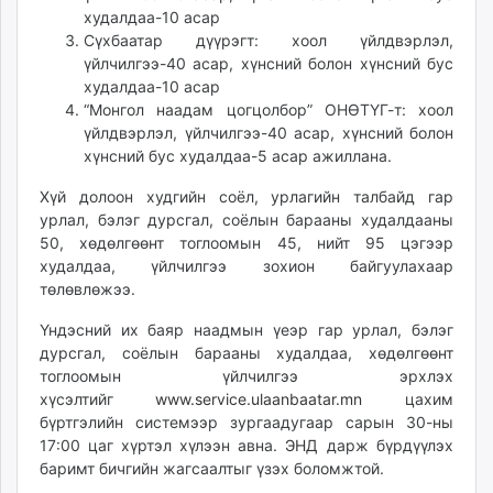
худалдаа-10 асар
Сүхбаатар дүүрэгт: хоол үйлдвэрлэл,
үйлчилгээ-40 асар, хүнсний болон хүнсний бус
худалдаа-10 асар
“Монгол наадам цогцолбор” ОНӨТҮГ-т: хоол
үйлдвэрлэл, үйлчилгээ-40 асар, хүнсний болон
хүнсний бус худалдаа-5 асар ажиллана.
Хүй долоон худгийн соёл, урлагийн талбайд гар
урлал, бэлэг дурсгал, соёлын барааны худалдааны
50, хөдөлгөөнт тоглоомын 45, нийт 95 цэгээр
худалдаа, үйлчилгээ зохион байгуулахаар
төлөвлөжээ.
Үндэсний их баяр наадмын үеэр гар урлал, бэлэг
дурсгал, соёлын барааны худалдаа, хөдөлгөөнт
тоглоомын үйлчилгээ эрхлэх
хүсэлтийг
www.service.ulaanbaatar.mn
цахим
бүртгэлийн системээр зургаадугаар сарын 30-ны
17:00 цаг хүртэл хүлээн авна.
ЭНД
дарж бүрдүүлэх
баримт бичгийн жагсаалтыг үзэх боломжтой.