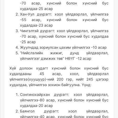
-70 асар, хүнсний болон хүнсний бус
unuudur.mn
худалдаа-25 асар
isee.mn
Хан-Уул дүүрэгт: хоол үйлдвэрлэл, үйлчилгээ
mglradio.com
-55 асар, хүнсний болон хүнсний бус
fact.mn
худалдаа-23 асар
Чингэлтэй дүүрэгт: хоол үйлдвэрлэл, үйлчилгээ
itoim.mn
-70 асар, хүнсний болон хүнсний бус худалдаа
tumen.mn
-25 асар
shuum.mn
Жуулчдад зориулсан цахим үйлчилгээ -10 асар
times.mn
“Нийслэлийн жижиг, дунд үйлдвэрлэл,
tvmongolia.mn
үйлчилгээг дэмжих төв” НӨҮГ -12 асар
mass.mn
Хүй долоон худагт хүнсний болон хүнсний бус
unegui.mn
худалдааны 45 асар, хоол, үйлдвэрлэл
assa.mn
үйлчилгээ(хуушуур)-ний 200 гэр, нийт 245 цэгээр
toim.mn
худалдаа, үйлчилгээ зохион байгуулна. Үүнд:
tac.mn
Сонгинохайрхан дүүрэгт: хоол үйлдвэрлэл,
paparazzi.mn
үйлчилгээ-80 асар, хүнсний болон хүнсний бус
unread.today
худалдаа-20 асар
Баянгол дүүрэгт: хоол үйлдвэрлэл,
үйлчилгээ-40 асар, хүнсний болон хүнсний бус