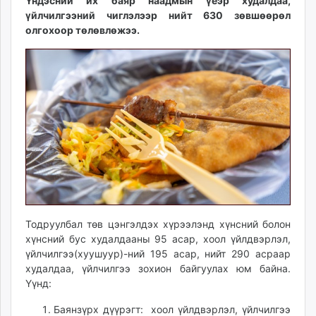
10:00:18
14:23:57
Үндэсний их баяр наадмын үеэр худалдаа,
ikon.mn
үйлчилгээний чиглэлээр нийт 630 зөвшөөрөл
mnb.mn
олгохоор төлөвлөжээ.
Livetv.mn
Eguur.mn
24tsag.mn
shuud.mn
eagle.mn
ergelt.mn
zarig.mn
today.mn
zuv.mn
mminfo.mn
ugluu.mn
Тодруулбал төв цэнгэлдэх хүрээлэнд хүнсний болон
хүнсний бус худалдааны 95 асар, хоол үйлдвэрлэл,
urlag.mn
үйлчилгээ(хуушуур)-ний 195 асар, нийт 290 асраар
unen.mn
худалдаа, үйлчилгээ зохион байгуулах юм байна.
asu.mn
Үүнд:
shudarga.mn
Баянзүрх дүүрэгт: хоол үйлдвэрлэл, үйлчилгээ
shuurhai.mn