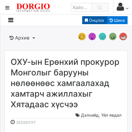
Онцлох
Шинэ
Мэдээллийн
Зар мэдээллийн
Архив
Банк санхүү
Бизнес ААН
Төрийн
ОХУ-ын Ерөнхий прокурор
Нийслэлийн
Монголыг барууны
нөлөөнөөс хамгаалахад
dorgio.mn
хамтарч ажиллахыг
Gogo.mn
caak.mn
Хятадаас хүсчээ
news.mn
zindaa.mn
Дэлхийд
,
Үйл явдал
2023-
2026-
Baabar.mn
2023/07/17
07-
08-
tovch.mn