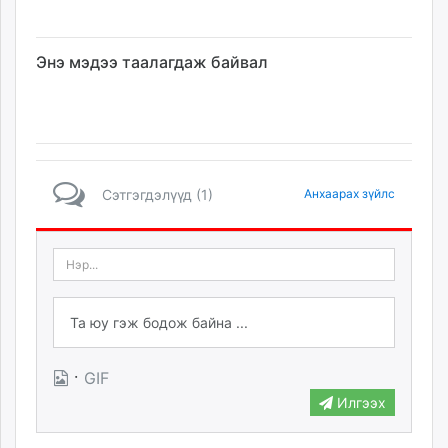
Энэ мэдээ таалагдаж байвал
Сэтгэгдэлүүд (1)
Анхаарах зүйлс
·
GIF
Илгээх