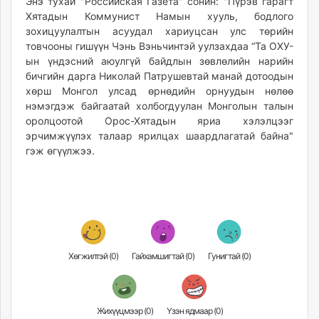
Энэ тухай "Российская Газета" сонин: "Пүрэв гарагт
unuudur.mn
Хятадын Коммунист Намын хууль, бодлого
isee.mn
зохицуулалтын асуудал хариуцсан улс төрийн
товчооны гишүүн Чэнь Вэньчинтэй уулзахдаа “Та ОХУ-
mglradio.com
ын үндэсний аюулгүй байдлын зөвлөлийн нарийн
fact.mn
бичгийн дарга Николай Патрушевтай манай дотоодын
itoim.mn
хөрш Монгол улсад өрнөдийн орнуудын нөлөө
tumen.mn
нэмэгдэж байгаатай холбогдуулан Монголын талын
shuum.mn
оролцоотой Орос-Хятадын яриа хэлэлцээг
эрчимжүүлэх талаар ярилцах шаардлагатай байна"
times.mn
гэж өгүүлжээ.
tvmongolia.mn
mass.mn
unegui.mn
assa.mn
toim.mn
tac.mn
Хөгжилтэй (
0
)
Гайхамшигтай (
0
)
Гунигтай (
0
)
paparazzi.mn
unread.today
Жихүүцмээр (
0
)
Үзэн ядмаар (
0
)