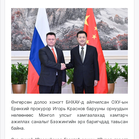
17
06
ikon.mn
08:47:40
22:49:10
mnb.mn
Livetv.mn
Eguur.mn
24tsag.mn
shuud.mn
eagle.mn
ergelt.mn
zarig.mn
today.mn
zuv.mn
mminfo.mn
ugluu.mn
Өнгөрсөн долоо хоногт БНХАУ-д айлчилсан ОХУ-ын
urlag.mn
Ерөнхий прокурор Игорь Краснов барууны орнуудын
unen.mn
нөлөөнөөс Монгол улсыг хамгаалахад хамтарч
asu.mn
ажиллах саналыг Бээжингийн эрх баригчдад тавьсан
байна.
shudarga.mn
shuurhai.mn