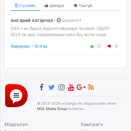
Сүүлийн
Шилдэг
Таагүй
энэ арай хэтэрчээ ·
2023/07/17
ОХУ ч их буруу бодлого явуулдаг болжээ. ОДОО
2023 он шүү, социализмын үеээ бүү эргэн сана.
·
Хариулах
Устгах
-
0
-
0
© 2013-2026 он Dorgio.mn, Мэдээллийн хөтөч
MGL Media Group
бүтээсэн.
Мэдээлэл
Хамтрагч