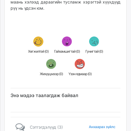
маань хэлээд дараагийн тусламж хэрэгтэй хүүхдүүд
рүү нь үдсэн юм.
Хөгжилтэй (
0
)
Гайхамшигтай (
0
)
Гунигтай (
0
)
Жихүүцмээр (
0
)
Үзэн ядмаар (
0
)
Энэ мэдээ таалагдаж байвал
Сэтгэгдэлүүд (3)
Анхаарах зүйлс