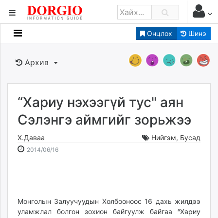
Онцлох
Шинэ
Мэдээллийн
Зар мэдээллийн
Архив
Банк санхүү
Бизнес ААН
Төрийн
“Хариу нэхээгүй тус" аян
Нийслэлийн
Сэлэнгэ аймгийг зорьжээ
Х.Даваа
Нийгэм
,
Бусад
dorgio.mn
2014-
2026-
2014/06/16
Gogo.mn
06-
08-
caak.mn
16
08
news.mn
21:01:28
07:01:22
zindaa.mn
Baabar.mn
Монголын Залуучуудын Холбооноос 16 дахь жилдээ
уламжлал болгон зохион байгуулж байгаа
“Хариу
tovch.mn