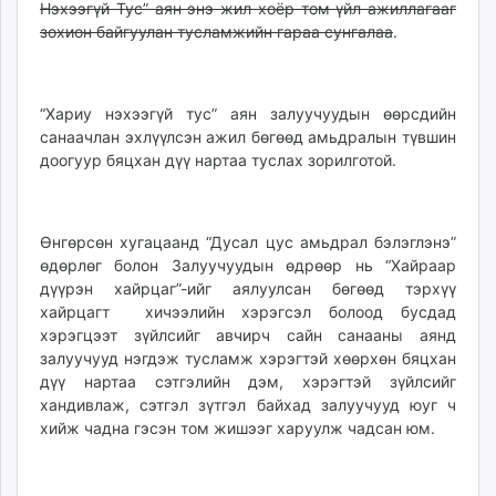
Нэхээгүй Тус” аян энэ жил хоёр том үйл ажиллагааг
ikon.mn
зохион байгуулан тусламжийн гараа сунгалаа
.
mnb.mn
Livetv.mn
Eguur.mn
“Хариу нэхээгүй тус” аян залуучуудын өөрсдийн
24tsag.mn
санаачлан эхлүүлсэн ажил бөгөөд амьдралын түвшин
shuud.mn
доогуур бяцхан дүү нартаа туслах зорилготой.
eagle.mn
ergelt.mn
zarig.mn
Өнгөрсөн хугацаанд “Дусал цус амьдрал бэлэглэнэ”
өдөрлөг болон Залуучуудын өдрөөр нь “Хайраар
today.mn
дүүрэн хайрцаг”-ийг аялуулсан бөгөөд тэрхүү
zuv.mn
хайрцагт хичээлийн хэрэгсэл болоод бусдад
mminfo.mn
хэрэгцээт зүйлсийг авчирч сайн санааны аянд
ugluu.mn
залуучууд нэгдэж тусламж хэрэгтэй хөөрхөн бяцхан
urlag.mn
дүү нартаа сэтгэлийн дэм, хэрэгтэй зүйлсийг
unen.mn
хандивлаж, сэтгэл зүтгэл байхад залуучууд юуг ч
хийж чадна гэсэн том жишээг харуулж чадсан юм.
asu.mn
shudarga.mn
shuurhai.mn