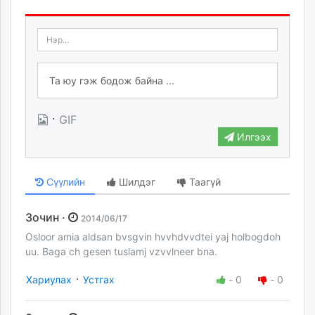
·
GIF
Илгээх
Сүүлийн
Шилдэг
Таагүй
Зочин ·
2014/06/17
Osloor amia aldsan bvsgvin hvvhdvvdtei yaj holbogdoh
uu. Baga ch gesen tuslamj vzvvlneer bna.
·
Хариулах
Устгах
-
0
-
0