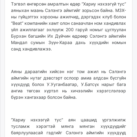
Тэгвэл өнгөрсөн амралтын өдөр “Хариу нэхээгүй тус”
unuudur.mn
аяныхан маань Сэлэнгэ аймгийг зорьсон байна. МЗХ-
isee.mn
ны гүйцэтгэх хорооны ажилчид, дэргэдэх клуб болон
mglradio.com
“Beat” компанийн хамт олон санаачлан ном хандивлах
fact.mn
үйл ажиллагааг эхлүүлж 200 гаруй номыг цуглуулан
itoim.mn
Бурхан багшийн Их Дүйчин өдрөөр Сэлэнгэ аймгийн
Мандал сумын Зүүн-Хараа дахь хүүхдийн номын
tumen.mn
санд хандивлажээ.
shuum.mn
times.mn
tvmongolia.mn
Аяны дараагийн хийсэн нэг том ажил нь Сэлэнгэ
mass.mn
аймгийн нутаг дэвсгэрт ослоор амиа алдсан бүсгүйн
unegui.mn
хүүхдүүд болох У.Ууганбаатар, У.Батсүх нарыг бага
assa.mn
ангиа төгсөх хүртэл нь хичээлийн хэрэгслэлээр
toim.mn
бүрэн хангахаар болсон байна.
tac.mn
paparazzi.mn
“Хариу нэхээгүй тус” аян цаашид үргэлжилж
unread.today
тусламж хэрэгтэй мянга мянган хүүхдүүдийг
баярлуулаасай гэдгийг Сэлэнгэ аймгийн хүүхдүүд