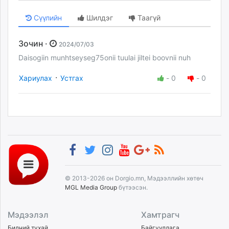
Сүүлийн
Шилдэг
Таагүй
Зочин ·
2024/07/03
Daisogiin munhtseyseg75onii tuulai jiltei boovnii nuh
·
Хариулах
Устгах
-
0
-
0
© 2013-2026 он Dorgio.mn, Мэдээллийн хөтөч
MGL Media Group
бүтээсэн.
Мэдээлэл
Хамтрагч
Бидний тухай
Байгууллага