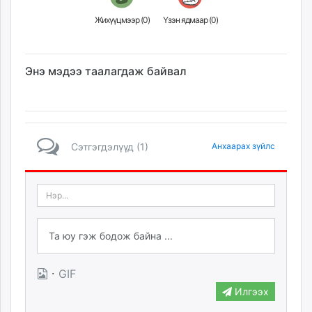
Жихүүцмээр (
0
)
Үзэн ядмаар (
0
)
Энэ мэдээ таалагдаж байвал
Сэтгэгдэлүүд (1)
Анхаарах зүйлс
·
GIF
Илгээх