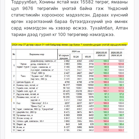
Тодруулбал, Хонины ястай мах 15582 төгрөг, ямааны
unuudur.mn
цул 9676 төгрөгийн үнэтэй байна гэж Үндэсний
isee.mn
статистикийн хорооноос мэдээлсэн. Дараах хүнсний
mglradio.com
өргөн хэрэглээний бараа бүтээгдэхүүний үнэ өмнөх
сард нэмэгдсэн нь хэвээр өсжээ. Тухайлбал, Алтан
fact.mn
тариан дээд гурил кг 100 төгрөгөөр нэмэгджээ.
itoim.mn
tumen.mn
shuum.mn
times.mn
tvmongolia.mn
mass.mn
unegui.mn
assa.mn
toim.mn
tac.mn
paparazzi.mn
unread.today