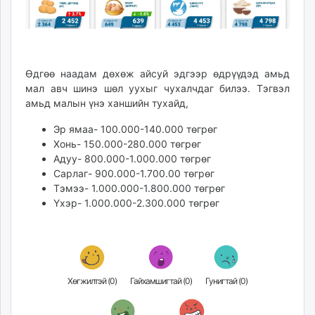
Өдгөө наадам дөхөж айсуй эдгээр өдрүүдэд амьд
мал авч шинэ шөл уухыг чухалчдаг билээ. Тэгвэл
амьд малын үнэ ханшийн тухайд,
Эр ямаа- 100.000-140.000 төгрөг
Хонь- 150.000-280.000 төгрөг
Адуу- 800.000-1.000.000 төгрөг
Сарлаг- 900.000-1.700.00 төгрөг
Тэмээ- 1.000.000-1.800.000 төгрөг
Үхэр- 1.000.000-2.300.000 төгрөг
Хөгжилтэй (
0
)
Гайхамшигтай (
0
)
Гунигтай (
0
)