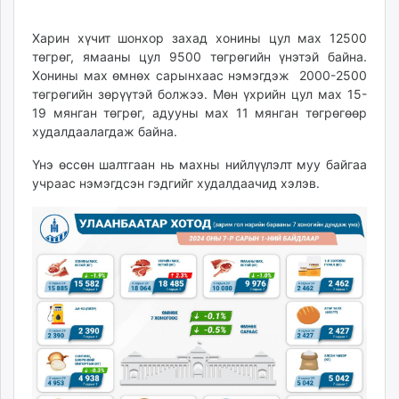
Харин хүчит шонхор захад хонины цул мах 12500
төгрөг, ямааны цул 9500 төгрөгийн үнэтэй байна.
Хонины мах өмнөх сарынхаас нэмэгдэж 2000-2500
төгрөгийн зөрүүтэй болжээ. Мөн үхрийн цул мах 15-
19 мянган төгрөг, адууны мах 11 мянган төгрөгөөр
худалдаалагдаж байна.
Үнэ өссөн шалтгаан нь махны нийлүүлэлт муу байгаа
учраас нэмэгдсэн гэдгийг худалдаачид хэлэв.