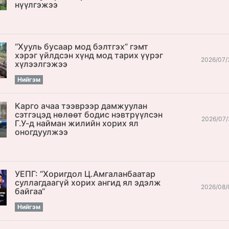
нүүлгэжээ
“Хууль бусаар мод бэлтгэх” гэмт
хэрэг үйлдсэн хүнд мод тарих үүрэг
2026/07/
хүлээлгэжээ
Нийгэм
Карго ачаа тээврээр дамжуулан
сэтгэцэд нөлөөт бодис нэвтрүүлсэн
2026/07/
Г.У-д найман жилийн хорих ял
оногдуулжээ
УЕПГ: “Хоригдол Ц.Амгаланбаатар
cуллагдаагүй хорих ангид ял эдэлж
2026/08/
байгаа“
Нийгэм