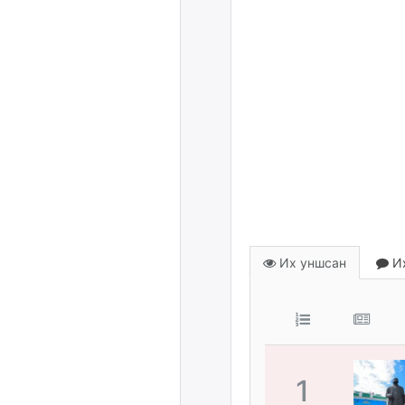
Их уншсан
Их
1