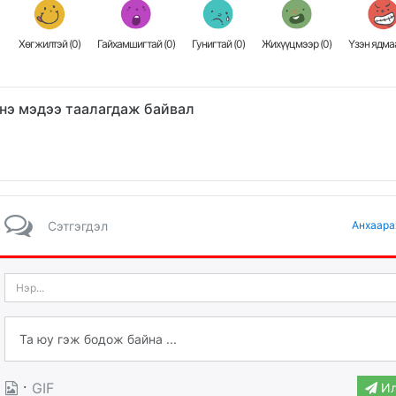
Хөгжилтэй (
0
)
Гайхамшигтай (
0
)
Гунигтай (
0
)
Жихүүцмээр (
0
)
Үзэн ядмаа
нэ мэдээ таалагдаж байвал
Сэтгэгдэл
Анхаара
·
GIF
Ил