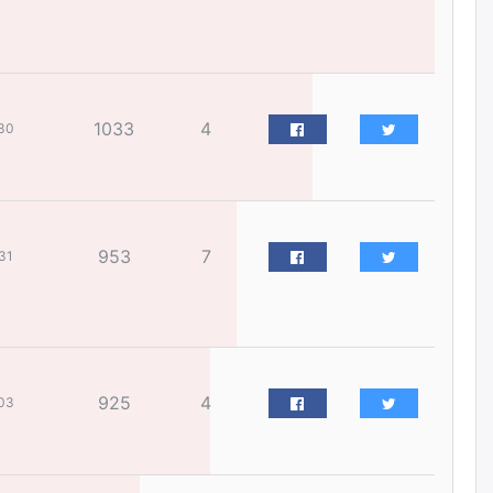
өрөмдлөгийг 2027 онд эхлүүлнэ
өчигдѳр
Ханын материалд эхний
ээлжийн 6 блок орон сууцны
1033
4
30
барилга угсралтын ажил
үргэлжилж байна
өчигдѳр
Цагдаагийн дэд хурандаа
953
7
31
Д.Будзаан: Хүүхдийн эсрэг
бэлгийн хүчирхийлэл үйлдвэл
бүх насаар нь хорих ял
оногдуулах хуулийн
зохицуулалттай
өчигдѳр
925
4
03
“Аяллын газрын зураг”-ийн
хэвлэмэл хувилбарыг Голомт
банкны салбараас үнэ
төлбөргүй авах боломжтой