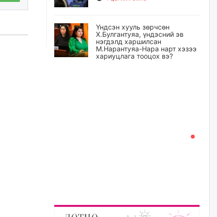
Үндсэн хууль зөрчсөн
Х.Булгантуяа, үндэсний эв
нэгдэлд харшилсан
М.Нарантуяа-Нара нарт хэзээ
хариуцлага тооцох вэ?
5 цагийн өмнө
Нефть импортлогч компаниуд
татварын өртэй байсан ч
дансыг нь битүүмжлэхгүй
5 цагийн өмнө
I хорооллын арын замыг
наймдугаар сарын 6-ны 23:00
цагаас түр хааж, борооны ус
зайлуулах шугамын хөндлөн
сэтэлгээ хийнэ
5 цагийн өмнө
А.Ариунзаяа: Хүний нэр төрийг