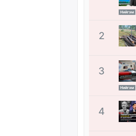
Нийгэм
2
3
Нийгэм
4