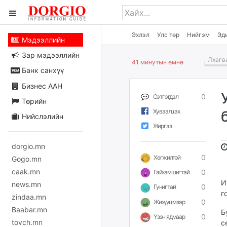
Эхлэл
Улс төр
Нийгэм
Эд
Мэдээллийн
Зар мэдээллийн
Лхагва
41 минутын өмнө
Банк санхүү
Бизнес ААН
0
Сэтгэгдэл
Төрийн
Хуваалцах
Нийслэлийн
Жиргээ
dorgio.mn
0
Хөгжилтэй
Gogo.mn
caak.mn
0
Гайхамшигтай
И
news.mn
0
Гунигтай
г
zindaa.mn
0
Жихүүцмээр
Baabar.mn
Б
0
Үзэн ядмаар
tovch.mn
с