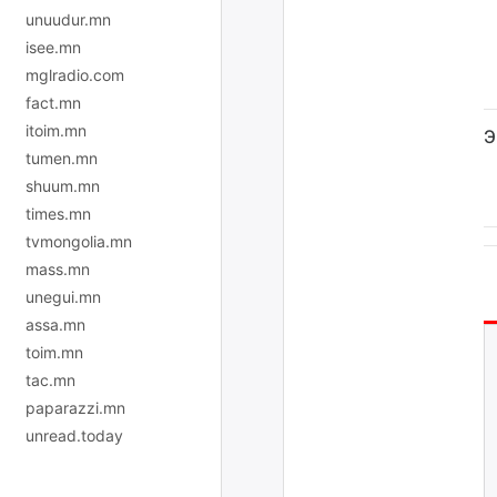
unuudur.mn
isee.mn
mglradio.com
fact.mn
itoim.mn
Э
tumen.mn
shuum.mn
times.mn
tvmongolia.mn
mass.mn
unegui.mn
assa.mn
toim.mn
tac.mn
paparazzi.mn
unread.today