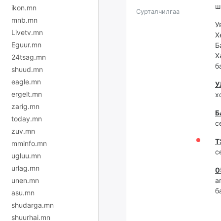
ш
ikon.mn
Сурталчилгаа
mnb.mn
У
Livetv.mn
Х
Eguur.mn
Б
Х
24tsag.mn
б
shuud.mn
eagle.mn
У
ergelt.mn
х
zarig.mn
Б
today.mn
с
zuv.mn
Т
mminfo.mn
с
ugluu.mn
urlag.mn
0
unen.mn
а
б
asu.mn
shudarga.mn
shuurhai.mn