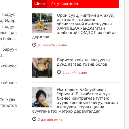
Шинэ
Их уншигдсан
 градус,
Орон сууц, нийтийн аж ахуй,
авто зам, тохижилт
м, Идэр,
үйлчилгээний ажилтнуудын
 градус,
ХАРИЛЦАА хандлагатай
олон цас
холбоотой ГОМДОЛ их байгааг
дурдлаа
н байна.
41 минутын өмнө
и баруун
а.
Бариста хийх нь залуусын
дунд яагаад трэнд болов
хойноос
2 цагийн өмнө
хойноос
Өмгөөлөгч Б.Оюунбилэг:
"Урьхан" Б.Чинбат гэж хүн
бизнес хамтрагчаа гүтгэж
79 хувь,
хууль хяналтын байгууллагаар
гтвортой
шалгуулж, торны цаана
суулгана гэх мэтээр дарамталдаг
3 цагийн өмнө