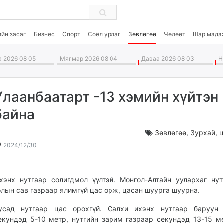
ийн засаг
Бизнес
Спорт
Соёл урлаг
Зөвлөгөө
Чөлөөт
Шар мэдэ
 2026 08 05
Мягмар 2026 08 04
Даваа 2026 08 03
Ня
Улаанбаатарт -13 xэмийн xүйтэн
байна
Зөвлөгөө
,
Зурхай, ц
2024-
2026-
2024/12/30
12-
08-
30
06
09:08:57
15:56:30
хэнх нутгаар солигдмол үүлтэй. Монгол-Алтайн уулархаг нут
олын сав газраар ялимгүй цас орж, цасан шуурга шуурна.
усад нутгаар цас орохгүй. Салхи ихэнх нутгаар баруун 
екундэд 5-10 метр, нутгийн зарим газраар секундэд 13-15 м