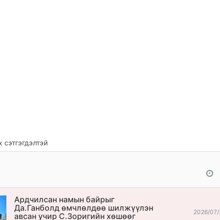
 сэтгэгдэлтэй
Ардчилсан намын байрыг
Да.Ганболд өмчлөлдөө шилжүүлэн
2026/07/
авсан учир С.Зоригийн хөшөөг