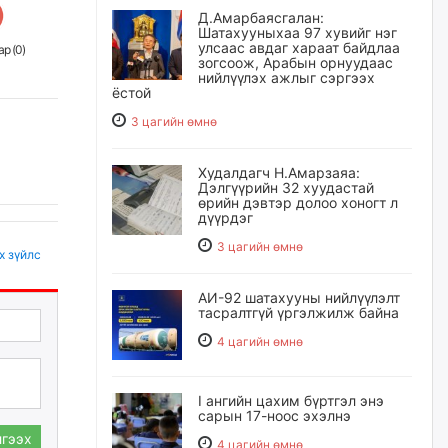
Д.Амарбаясгалан:
Шатахууныхаа 97 хувийг нэг
улсаас авдаг хараат байдлаа
р (
0
)
зогсоож, Арабын орнуудаас
нийлүүлэх ажлыг сэргээх
ёстой
3 цагийн өмнө
Худалдагч Н.Амарзаяа:
Дэлгүүрийн 32 хуудастай
өрийн дэвтэр долоо хоногт л
дүүрдэг
3 цагийн өмнө
х зүйлс
АИ-92 шатахууны нийлүүлэлт
тасралтгүй үргэлжилж байна
4 цагийн өмнө
I ангийн цахим бүртгэл энэ
сарын 17-ноос эхэлнэ
гээх
4 цагийн өмнө