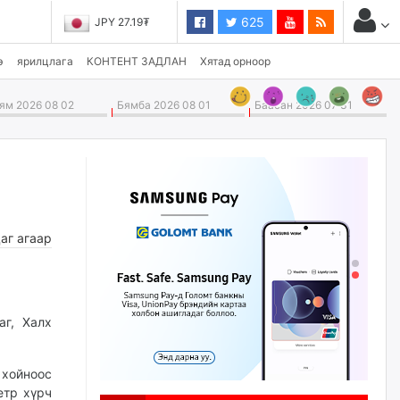
625
JPY 27.19₮
э
ярилцлага
КОНТЕНТ ЗАДЛАН
Хятад орноор
м 2026 08 02
Бямба 2026 08 01
Баасан 2026 07 31
аг агаар
аг, Халх
хойноос
етр хүрч