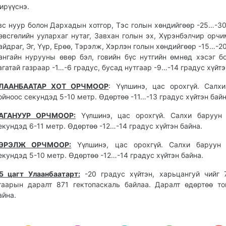
ирүүснэ.
вс нуур болон Дархадын хотгор, Тэс голын хөндийгөөр -25…-30
өвсгөлийн уулархаг нутаг, Завхан голын эх, Хүрэнбэлчир орчи
айдраг, Эг, Үүр, Ерөө, Тэрэлж, Хэрлэн голын хөндийгөөр -15…-20
ангайн нурууны өвөр бэл, говийн бүс нутгийн өмнөд хэсэг б
агатай газраар -1…-6 градус, бусад нутгаар -9…-14 градус хүйтэ
ЛААНБААТАР ХОТ ОРЧМООР
: Үүлшинэ, цас орохгүй. Салх
ойноос секундэд 5-10 метр. Өдөртөө -11…-13 градус хүйтэн байн
АГАНУУР ОРЧМООР:
Үүлшинэ, цас орохгүй. Салхи баруун 
екундэд 6-11 метр. Өдөртөө -12…-14 градус хүйтэн байна.
ЭРЭЛЖ ОРЧМООР:
Үүлшинэ, цас орохгүй. Салхи баруун 
екундэд 5-10 метр. Өдөртөө -12…-14 градус хүйтэн байна.
5 цагт Улаанбаатарт:
-20 градус хүйтэн, харьцангуй чийг 
гаарын даралт 871 гектопаскаль байлаа. Даралт өдөртөө то
айна.