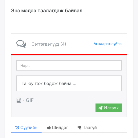
Энэ мэдээ таалагдаж байвал
Сэтгэгдэлүүд (4)
Анхаарах зүйлс
·
GIF
Илгээх
Сүүлийн
Шилдэг
Таагүй