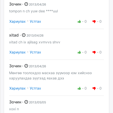
Зочин ·
2013/04/26
tompon n ch yuw dee ****uul
·
Хариулах
Устгах
-
0
-
0
xitad ·
2013/04/26
xitad ch ix ajilsag xvmvvs shvv
·
Хариулах
Устгах
-
0
-
0
Зочин ·
2013/04/26
Мөнгөө тоолохдоо маскаа зүүмээр юм хийснээ
харуулахдаа зүүгээд яахав дээ
·
Хариулах
Устгах
-
0
-
0
Зочин ·
2013/05/05
xoxi n