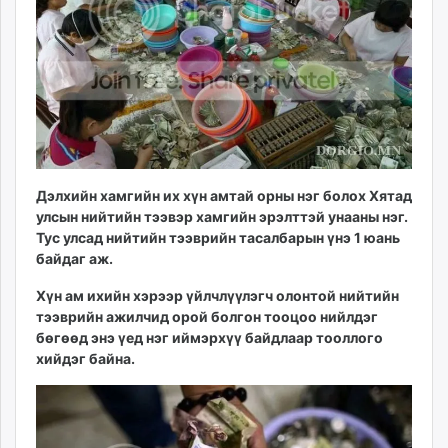
ikon.mn
mnb.mn
Livetv.mn
Eguur.mn
24tsag.mn
shuud.mn
eagle.mn
ergelt.mn
Дэлхийн хамгийн их хүн амтай орны нэг болох Хятад
zarig.mn
улсын нийтийн тээвэр хамгийн эрэлттэй унааны нэг.
Тус улсад нийтийн тээврийн тасалбарын үнэ 1 юань
today.mn
байдаг аж.
zuv.mn
mminfo.mn
Хүн ам ихийн хэрээр үйлчлүүлэгч олонтой нийтийн
ugluu.mn
тээврийн ажилчид орой болгон тооцоо нийлдэг
бөгөөд энэ үед нэг иймэрхүү байдлаар тооллого
urlag.mn
хийдэг байна.
unen.mn
asu.mn
shudarga.mn
shuurhai.mn