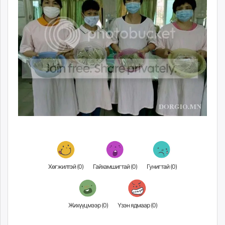
Хөгжилтэй (
0
)
Гайхамшигтай (
0
)
Гунигтай (
0
)
Жихүүцмээр (
0
)
Үзэн ядмаар (
0
)