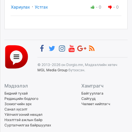
·
Хариулах
Устгах
-
0
-
0
© 2013-2026 он Dorgio.mn, Мэдээллийн хөтөч
MGL Media Group
бүтээсэн.
Мэдээлэл
Хамтрагч
Бидний тухай
Байгууллага
Редакцийн бодлого
Сайтууд
Зохиогчийн эрх
Чөлөөт нийтлэгч
Санал хүсэлт
Үйлчилгээний нөхцөл
Нээлттэй ажлын байр
Сурталчилгаа байршуулах