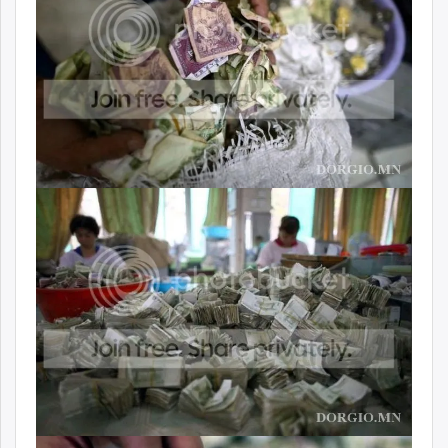
unuudur.mn
isee.mn
mglradio.com
fact.mn
itoim.mn
tumen.mn
shuum.mn
times.mn
tvmongolia.mn
mass.mn
unegui.mn
assa.mn
toim.mn
tac.mn
paparazzi.mn
unread.today