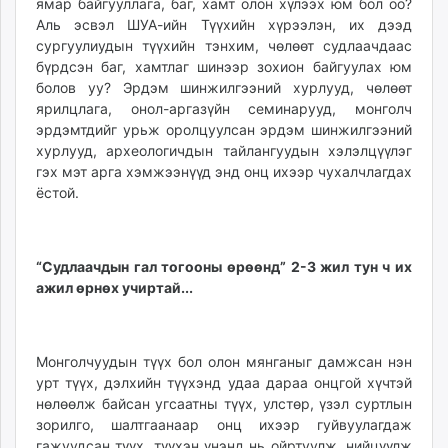
ямар байгууллага, баг, хамт олон хүлээх юм бол оо?
Аль эсвэл ШУА-ийн Түүхийн хүрээлэн, их дээд
сургуулиудын түүхийн тэнхим, чөлөөт судлаачдаас
бүрдсэн баг, хамтлаг шинээр зохион байгуулах юм
болов уу? Эрдэм шинжилгээний хурлууд, чөлөөт
ярилцлага, онол-аргазүйн семинарууд, монголч
эрдэмтдийг урьж оролцуулсан эрдэм шинжилгээний
хурлууд, археологичдын тайлангуудын хэлэлцүүлэг
гэх мэт арга хэмжээнүүд энд онц ихээр чухалчлагдах
ёстой.
“Судлаачдын гал тогооны өрөөнд” 2-3 жил тун ч их
ажил өрнөх учиртай...
Монголчуудын түүх бол олон мянганыг дамжсан нэн
урт түүх, дэлхийн түүхэнд удаа дараа онцгой хүчтэй
нөлөөлж байсан угсаатны түүх, улстөр, үзэл суртлын
зорилго, шалтгаанаар онц ихээр гуйвуулагдаж
гажуудсан түүх, түүхэн үнэнд нь ойртуулж, нийцүүлж