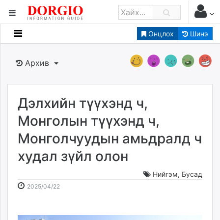
Онцлох
Шинэ
Мэдээллийн
Зар мэдээллийн
Архив
Банк санхүү
Бизнес ААН
Төрийн
Дэлхийн түүхэнд ч,
Нийслэлийн
Монголын түүхэнд ч,
Монголчуудын амьдралд ч
dorgio.mn
худал зүйл олон
Gogo.mn
caak.mn
Нийгэм
,
Бусад
news.mn
2025-
2026-
2025/04/22
zindaa.mn
04-
08-
Baabar.mn
22
07
tovch.mn