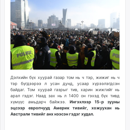
09:11:56
09:06:27
ikon.mn
mnb.mn
Livetv.mn
Eguur.mn
24tsag.mn
shuud.mn
eagle.mn
ergelt.mn
zarig.mn
today.mn
zuv.mn
Дэлхийн бүх хуурай газар том нь ч тэр, жижиг нь ч
тэр бүгдээрээ л усан дунд, усаар хүрээлэгдсэн
mminfo.mn
байдаг. Том хуурай газрыг тив, харин жижгийг нь
ugluu.mn
арал гэдэг. Наад зах нь л 1400 он гэхэд бүх тивд
urlag.mn
хүмүүс амьдарч байжээ.
Ингэхлээр 15-р зууны
unen.mn
эцсээр европчууд Америк тивийг, хожуухан нь
asu.mn
Австрали тивийг анх нээсэн гэдэг худал.
shudarga.mn
shuurhai.mn