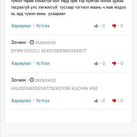
түмэн төрөө хянахгүй бол төрд орж тэр бумтан болох цуваа
тасрахгүй улс хөгжихгүй тусгаар тогтнол маань ч яаж мэдэх
нь ард түмэн минь ухаараач
·
Хариулах
Устгах
-
0
-
0
Зочин ·
2025/04/22
DYRN ODOOJ SEXSYGEER80955877
·
Хариулах
Устгах
-
0
-
0
Зочин ·
2025/04/22
ANUSDN80955877SEKDYGR XUCHIN XNE
·
Хариулах
Устгах
-
0
-
0