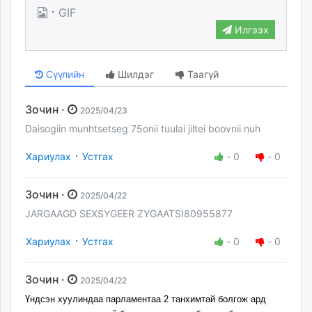
·
GIF
Илгээх
Сүүлийн
Шилдэг
Таагүй
Зочин ·
2025/04/23
Daisogiin munhtsetseg 75onii tuulai jiltei boovnii nuh
·
Хариулах
Устгах
-
0
-
0
Зочин ·
2025/04/22
JARGAAGD SEXSYGEER ZYGAATSI80955877
·
Хариулах
Устгах
-
0
-
0
Зочин ·
2025/04/22
Үндсэн хуулиндаа парламентаа 2 танхимтай болгож ард