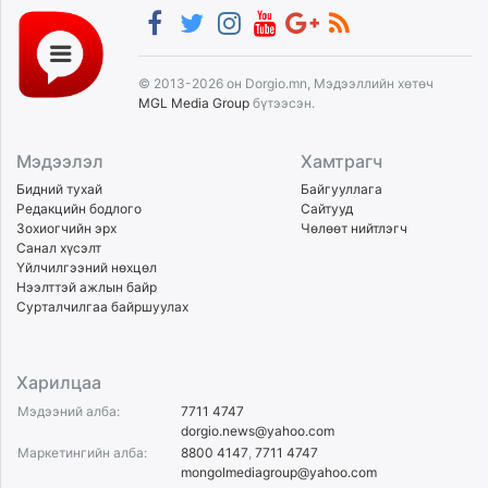
© 2013-2026 он Dorgio.mn, Мэдээллийн хөтөч
MGL Media Group
бүтээсэн.
Мэдээлэл
Хамтрагч
Бидний тухай
Байгууллага
Редакцийн бодлого
Сайтууд
Зохиогчийн эрх
Чөлөөт нийтлэгч
Санал хүсэлт
Үйлчилгээний нөхцөл
Нээлттэй ажлын байр
Сурталчилгаа байршуулах
Харилцаа
Мэдээний алба:
7711 4747
dorgio.news@yahoo.com
Маркетингийн алба:
8800 4147
,
7711 4747
mongolmediagroup@yahoo.com