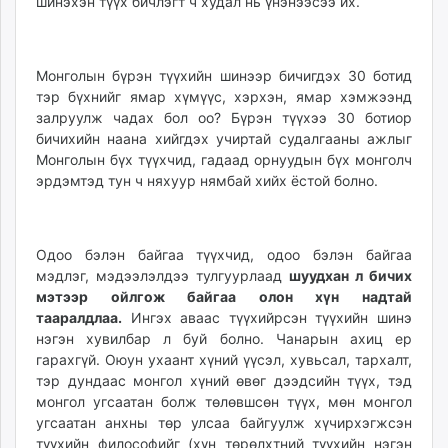
шинэхэн түүх бичлэгт ч худал нь үнэнээсээ их.
Монголын бүрэн түүхийн шинээр бичигдэх 30 ботид
тэр бүхнийг ямар хүмүүс, хэрхэн, ямар хэмжээнд
залруулж чадах бол оо? Бүрэн түүхээ 30 ботиор
бичихийн наана хийгдэх учиртай судалгааны ажлыг
Монголын бүх түүхчид, гадаад орнуудын бүх монголч
эрдэмтэд тун ч няхуур нямбай хийх ёстой болно.
Одоо бэлэн байгаа түүхчид, одоо бэлэн байгаа
мэдлэг, мэдээлэлдээ тулгуурлаад
шуудхан л бичих
мэтээр ойлгож байгаа олон хүн надтай
тааралдлаа.
Ингэх аваас түүхийрсэн түүхийн шинэ
нэгэн хувилбар л буй болно. Чанарын ахиц ер
гарахгүй. Оюун ухаант хүний үүсэл, хувьсал, тархалт,
тэр дундаас монгол хүний өвөг дээдсийн түүх, тэд
монгол угсаатан болж төлөвшсөн түүх, мөн монгол
угсаатан анхны төр улсаа байгуулж хүчирхэгжсэн
түүхийн философийг (хүн төрөлхтний түүхийн нэгэн