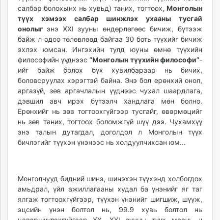
салбар болохынх нь хувьд) таних, тогтоох,
Монголын
түүх хэмээх салбар шинжлэх ухааны тусгай
онолыг
энэ XXI зууны өндөрлөгөөс бичиж, бүтээж
байж л одоо төлөвлөөд байгаа 30 боть түүхийг бичиж
эхлэх юмсан. Ингэхийн тулд юуны өмнө түүхийн
философийн үүднээс
“Монголын түүхийн философи”
-
ийг байж болох бүх хувилбараар нь бичих,
боловсруулах хэрэгтэй байна. Энэ бол ерөнхий онол,
аргазүй, зөв аргачлалын үүднээс чухал шаардлага,
дэвшил авч ирэх бүтээлч хандлага мөн болно.
Ерөнхийг нь зөв тогтоохгүйгээр тусгайг, өвөрмөцийг
нь зөв таних, тогтоох боломжгүй шүү дээ. Чухамхүү
энэ талын дутагдал, доголдол л Монголын түүх
бичлэгийг түүхэн үнэнээс нь холдуулчихсан юм...
Монголчууд бидний шинэ, шинэхэн түүхэнд холбогдох
амьдрал, үйл ажиллагааны худал ба үнэнийг яг таг
ялгаж тогтоохгүйгээр, түүхэн үнэнийг шигшиж, шүүж,
эцсийн үнэн болтол нь, 99.9 хувь болтол нь
цэвэршүүлэхгүйгээр XX, XXI зууны түүх маань ч