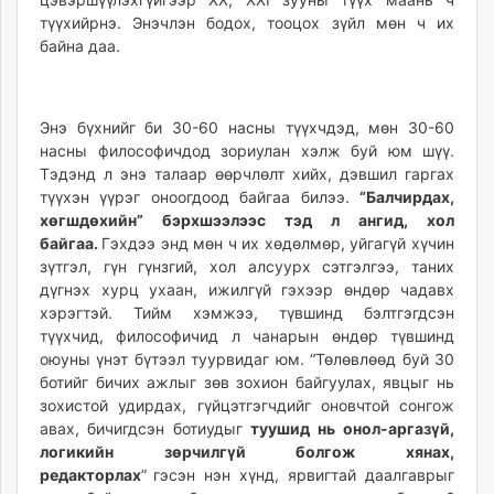
түүхийрнэ. Энэчлэн бодох, тооцох зүйл мөн ч их
байна даа.
Энэ бүхнийг би 30-60 насны түүхчдэд, мөн 30-60
насны философичдод зориулан хэлж буй юм шүү.
Тэдэнд л энэ талаар өөрчлөлт хийх, дэвшил гаргах
түүхэн үүрэг оноогдоод байгаа билээ.
“Балчирдах,
хөгшдөхийн” бэрхшээлээс тэд л ангид, хол
байгаа.
Гэхдээ энд мөн ч их хөдөлмөр, уйгагүй хүчин
зүтгэл, гүн гүнзгий, хол алсуурх сэтгэлгээ, таних
дүгнэх хурц ухаан, ижилгүй гэхээр өндөр чадавх
хэрэгтэй. Тийм хэмжээ, түвшинд бэлтгэгдсэн
түүхчид, философичид л чанарын өндөр түвшинд
оюуны үнэт бүтээл туурвидаг юм. “Төлөвлөөд буй 30
ботийг бичих ажлыг зөв зохион байгуулах, явцыг нь
зохистой удирдах, гүйцэтгэгчдийг оновчтой сонгож
авах, бичигдсэн ботиудыг
туушид нь онол-аргазүй,
логикийн зөрчилгүй болгож хянах,
редакторлах
”
гэсэн нэн хүнд, ярвигтай даалгаврыг