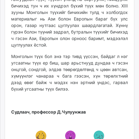
бичихэд тун ч их хүндрэл бүхий түүх мөн болно. XIII
зууны Монголын түүхийг бичихийн тулд ч холбогдох
материалыг нь Ази болон Европын бараг бүх улс
орон, газар нутгаас цуглуулах шаардлагатай. Хүннү
гүрэн болон түүний задрал, бутралын түүхийг бичихэд
ч гэсэн Ази, Европын олон орноос баримт, мэдээлэл
цуглуулах ёстой.
Монголын түүх бол энэ тэр тивд үүссэн, байдаг л нэг
угсаатны түүх ер биш, шар арьстнууд дундаа ч гэсэн
онцгой, сондгой, элдэв төөрөгдөлтөнд ч цөөн автсан,
хүмүүнлэг чанараа ч бага гээсэн, хүн төрөлхтний
дээд өвөг байж ч мэдэх нэн эртний үндэс, гарвал
бүхий угсаатны түүх билээ.
Судлаач, профессор Д.Чулуунжав