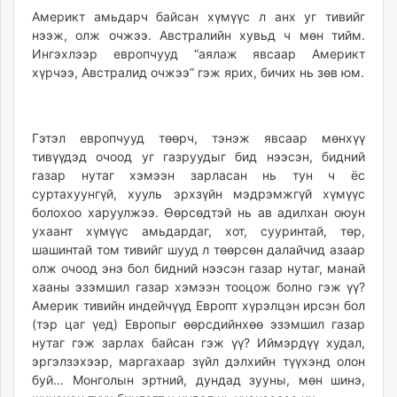
unuudur.mn
Америкт амьдарч байсан хүмүүс л анх уг тивийг
нээж, олж очжээ. Австралийн хувьд ч мөн тийм.
isee.mn
Ингэхлээр европчууд “аялаж явсаар Америкт
mglradio.com
хүрчээ, Австралид очжээ” гэж ярих, бичих нь зөв юм.
fact.mn
itoim.mn
tumen.mn
Гэтэл европчууд төөрч, тэнэж явсаар мөнхүү
shuum.mn
тивүүдэд очоод уг газруудыг бид нээсэн, бидний
times.mn
газар нутаг хэмээн зарласан нь тун ч ёс
tvmongolia.mn
суртахуунгүй, хууль эрхзүйн мэдрэмжгүй хүмүүс
болохоо харуулжээ. Өөрсөдтэй нь ав адилхан оюун
mass.mn
ухаант хүмүүс амьдардаг, хот, сууринтай, төр,
unegui.mn
шашинтай том тивийг шууд л төөрсөн далайчид азаар
assa.mn
олж очоод энэ бол бидний нээсэн газар нутаг, манай
toim.mn
хааны эзэмшил газар хэмээн тооцож болно гэж үү?
tac.mn
Америк тивийн индейчүүд Европт хүрэлцэн ирсэн бол
(тэр цаг үед) Европыг өөрсдийнхөө эзэмшил газар
paparazzi.mn
нутаг гэж зарлах байсан гэж үү? Иймэрдүү худал,
unread.today
эргэлзэхээр, маргахаар зүйл дэлхийн түүхэнд олон
буй... Монголын эртний, дундад зууны, мөн шинэ,