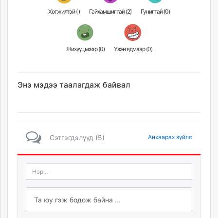
Хөгжилтэй (
)
Гайхамшигтай (
2
)
Гунигтай (
0
)
Жихүүцмээр (
0
)
Үзэн ядмаар (
0
)
Энэ мэдээ таалагдаж байвал
Сэтгэгдэлүүд (5)
Анхаарах зүйлс